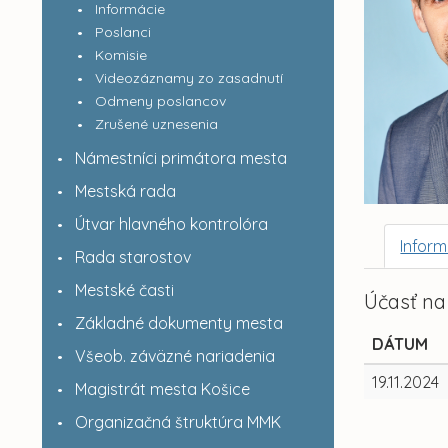
Informácie
Poslanci
Komisie
Videozáznamy zo zasadnutí
Odmeny poslancov
Zrušené uznesenia
Námestníci primátora mesta
Mestská rada
Útvar hlavného kontrolóra
Inform
Rada starostov
Mestské časti
Účasť na
Základné dokumenty mesta
DÁTUM
Všeob. záväzné nariadenia
19.11.2024
Magistrát mesta Košice
Organizačná štruktúra MMK