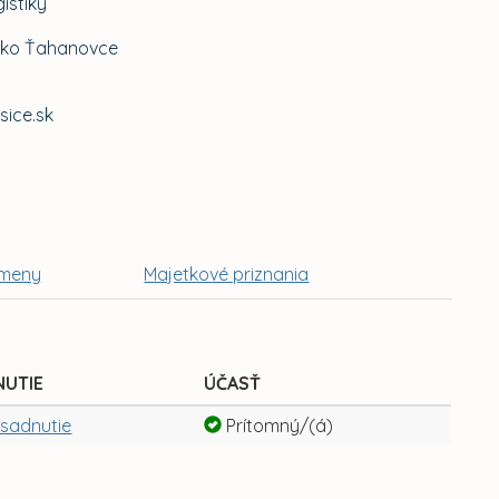
istiky
isko Ťahanovce
ice.sk
meny
Majetkové priznania
NUTIE
ÚČASŤ
asadnutie
Prítomný/(á)