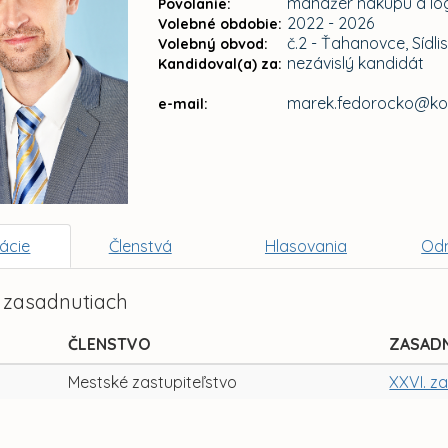
manažér nákupu a log
Povolanie:
2022 - 2026
Volebné obdobie:
č.2 - Ťahanovce, Sídl
Volebný obvod:
nezávislý kandidát
Kandidoval(a) za:
marek.fedorocko@kos
e-mail:
ácie
Členstvá
Hlasovania
Od
 zasadnutiach
ČLENSTVO
ZASAD
Mestské zastupiteľstvo
XXVI. z