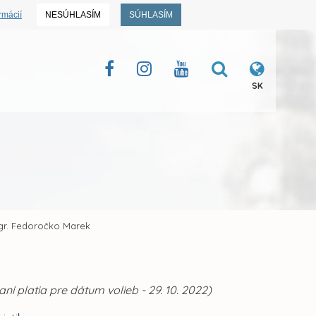
rmácií
NESÚHLASÍM
SÚHLASÍM
SK
r. Fedoročko Marek
í platia pre dátum volieb - 29. 10. 2022)