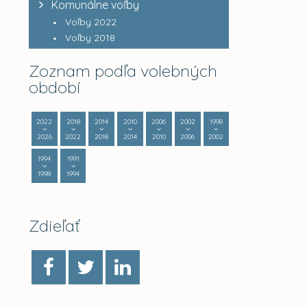
Komunálne voľby
Voľby 2022
Voľby 2018
Zoznam podľa volebných
období
2022
2018
2014
2010
2006
2002
1998
2026
2022
2018
2014
2010
2006
2002
1994
1991
1998
1994
Zdieľať