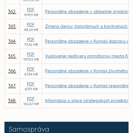
PDF
362.
Personálne obsadenie v oblastnej organizáci
109,11 KB
PDF
363.
Zmena členov štatutárnych a kontrolných o
68,24 KB
PDF
364.
Personálne obsadenie v Komisii dopravy a 
73,42 KB
PDF
365.
Vyslovenie nedôvery primátorovi mesta Koš
107,92 KB
PDF
366.
Personálne obsadenie v Komisii životného pr
67,54 KB
PDF
367.
Personálne obsadenie v Komisii regionálneh
67,51 KB
PDF
368.
Informácia o stave strategických projektov
162,67 KB
Samospráva