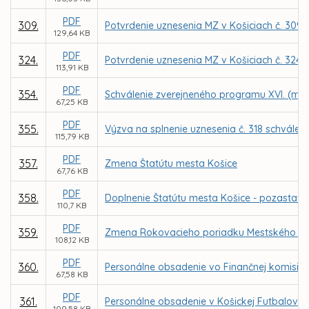
PDF
309.
Potvrdenie uznesenia MZ v Košiciach č. 309 z
129,64 KB
PDF
324.
Potvrdenie uznesenia MZ v Košiciach č. 324
113,91 KB
PDF
354.
Schválenie zverejneného programu XVI. (mi
67,25 KB
PDF
355.
Výzva na splnenie uznesenia č. 318 schvále
115,79 KB
PDF
357.
Zmena Štatútu mesta Košice
67,76 KB
PDF
358.
Doplnenie Štatútu mesta Košice - pozastav
110,7 KB
PDF
359.
Zmena Rokovacieho poriadku Mestského zast
108,12 KB
PDF
360.
Personálne obsadenie vo Finančnej komisii 
67,58 KB
PDF
361.
Personálne obsadenie v Košickej Futbalovej
109,58 KB