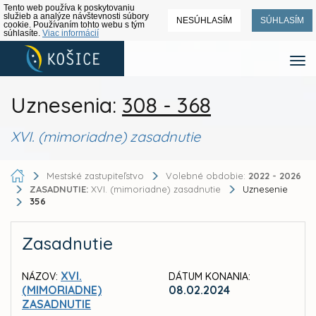
Tento web používa k poskytovaniu
služieb a analýze návštevnosti súbory
NESÚHLASÍM
SÚHLASÍM
cookie. Používaním tohto webu s tým
súhlasíte.
Viac informácií
Uznesenia:
308 - 368
XVI. (mimoriadne) zasadnutie
Mestské zastupiteľstvo
Volebné obdobie:
2022 - 2026
ZASADNUTIE:
XVI. (mimoriadne) zasadnutie
Uznesenie
356
Zasadnutie
XVI.
NÁZOV:
DÁTUM KONANIA:
(MIMORIADNE)
08.02.2024
ZASADNUTIE