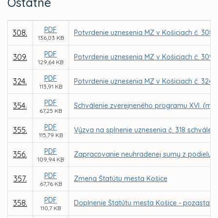
Ostatné
PDF
308.
Potvrdenie uznesenia MZ v Košiciach č. 308
136,03 KB
PDF
309.
Potvrdenie uznesenia MZ v Košiciach č. 309 z
129,64 KB
PDF
324.
Potvrdenie uznesenia MZ v Košiciach č. 324
113,91 KB
PDF
354.
Schválenie zverejneného programu XVI. (mi
67,25 KB
PDF
355.
Výzva na splnenie uznesenia č. 318 schvále
115,79 KB
PDF
356.
Zapracovanie neuhradenej sumy z podielu n
109,94 KB
PDF
357.
Zmena Štatútu mesta Košice
67,76 KB
PDF
358.
Doplnenie Štatútu mesta Košice - pozastav
110,7 KB