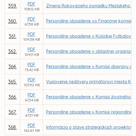
PDF
359.
Zmena Rokovacieho poriadku Mestského zast
108,12 KB
PDF
360.
Personálne obsadenie vo Finančnej komisii 
67,58 KB
PDF
361.
Personálne obsadenie v Košickej Futbalovej
109,58 KB
PDF
362.
Personálne obsadenie v oblastnej organizáci
109,11 KB
PDF
364.
Personálne obsadenie v Komisii dopravy a 
73,42 KB
PDF
365.
Vyslovenie nedôvery primátorovi mesta Koš
107,92 KB
PDF
366.
Personálne obsadenie v Komisii životného pr
67,54 KB
PDF
367.
Personálne obsadenie v Komisii regionálneh
67,51 KB
PDF
368.
Informácia o stave strategických projektov
162,67 KB