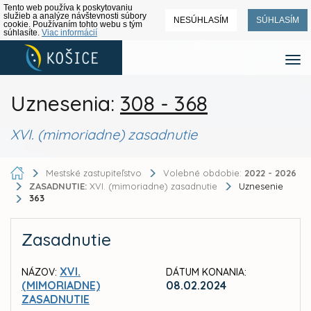
Tento web používa k poskytovaniu
služieb a analýze návštevnosti súbory
NESÚHLASÍM
SÚHLASÍM
cookie. Používaním tohto webu s tým
súhlasíte.
Viac informácií
Uznesenia:
308 - 368
XVI. (mimoriadne) zasadnutie
Mestské zastupiteľstvo
Volebné obdobie:
2022 - 2026
ZASADNUTIE:
XVI. (mimoriadne) zasadnutie
Uznesenie
363
Zasadnutie
XVI.
NÁZOV:
DÁTUM KONANIA:
(MIMORIADNE)
08.02.2024
ZASADNUTIE