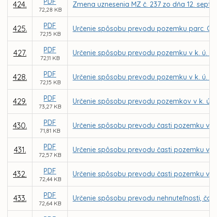
PDF
424.
Zmena uznesenia MZ č. 237 zo dňa 12. septe
72,28 KB
PDF
425.
Určenie spôsobu prevodu pozemku parc. C KN
72,15 KB
PDF
427.
Určenie spôsobu prevodu pozemku v k. ú. K
72,11 KB
PDF
428.
Určenie spôsobu prevodu pozemku v k. ú. K
72,15 KB
PDF
429.
Určenie spôsobu prevodu pozemkov v k. ú. 
73,27 KB
PDF
430.
Určenie spôsobu prevodu časti pozemku v k.
71,81 KB
PDF
431.
Určenie spôsobu prevodu časti pozemku v k
72,57 KB
PDF
432.
Určenie spôsobu prevodu časti pozemku v k.
72,44 KB
PDF
433.
Určenie spôsobu prevodu nehnuteľnosti, čast
72,64 KB