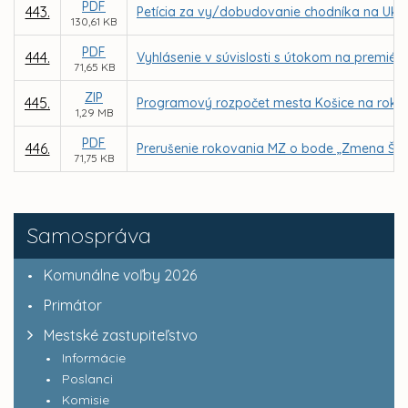
PDF
443.
Petícia za vy/dobudovanie chodníka na Ukraj
130,61 KB
PDF
444.
Vyhlásenie v súvislosti s útokom na premiéra
71,65 KB
ZIP
445.
Programový rozpočet mesta Košice na roky 
1,29 MB
PDF
446.
Prerušenie rokovania MZ o bode „Zmena Šta
71,75 KB
Samospráva
Komunálne voľby 2026
Primátor
Mestské zastupiteľstvo
Informácie
Poslanci
Komisie