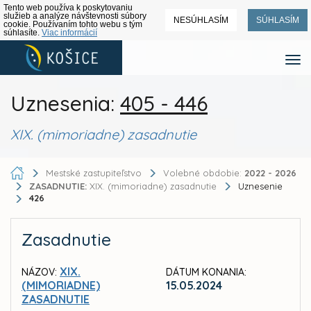
Tento web používa k poskytovaniu
služieb a analýze návštevnosti súbory
NESÚHLASÍM
SÚHLASÍM
cookie. Používaním tohto webu s tým
súhlasíte.
Viac informácií
Uznesenia:
405 - 446
XIX. (mimoriadne) zasadnutie
Mestské zastupiteľstvo
Volebné obdobie:
2022 - 2026
ZASADNUTIE:
XIX. (mimoriadne) zasadnutie
Uznesenie
426
Zasadnutie
XIX.
NÁZOV:
DÁTUM KONANIA:
(MIMORIADNE)
15.05.2024
ZASADNUTIE