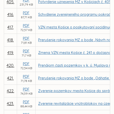
PDF
405.
Potvrdenie uznesenia MZ v Košiciach č. 405 
231,79 KB
PDF
416.
Schválenie zverejneného programu pokračov
87,71 KB
PDF
417.
VZN mesta Košice o poskytovaní sociálnych 
72,57 KB
PDF
418.
Prerušenie rokovania MZ o bode „Návrh na po
71,81 KB
PDF
419.
Zmena VZN mesta Košice č. 241 o dočasnom
71,7 KB
PDF
420.
Prenájom časti pozemkov v k. ú. Myslava n
72,54 KB
PDF
421.
Prerušenie rokovania MZ o bode „Odňatie nehn
71,78 KB
PDF
422.
Zverenie pozemkov mesta Košice do správy 
74,39 KB
PDF
423.
Zverenie revitalizácie vnútroblokov na úze
88,44 KB