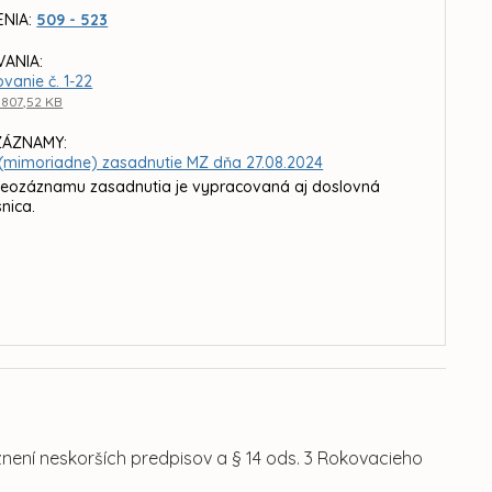
ENIA:
509 - 523
ANIA:
vanie č. 1-22
 807,52 KB
ZÁZNAMY:
. (mimoriadne) zasadnutie MZ dňa 27.08.2024
deozáznamu zasadnutia je vypracovaná aj doslovná
nica.
 znení neskorších predpisov a § 14 ods. 3 Rokovacieho