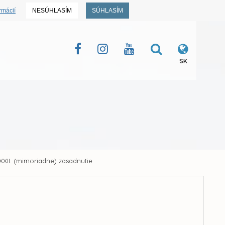
rmácií
NESÚHLASÍM
SÚHLASÍM
SK
XXII. (mimoriadne) zasadnutie