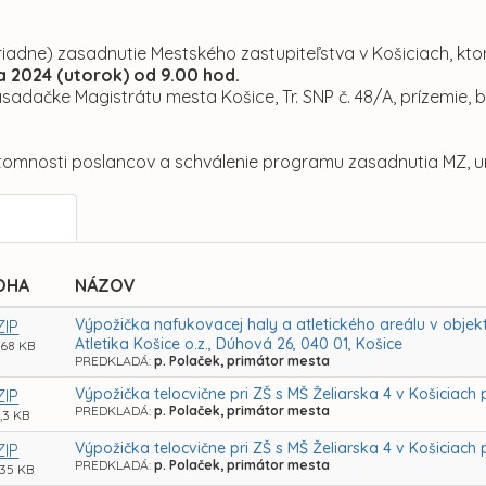
riadne) zasadnutie Mestského zastupiteľstva v Košiciach, kto
a 2024 (utorok) od 9.00 hod.
asadačke Magistrátu mesta Košice, Tr. SNP č. 48/A, prízemie,
ítomnosti poslancov a schválenie programu zasadnutia MZ, ur
OHA
NÁZOV
Výpožička nafukovacej haly a atletického areálu v obje
ZIP
Atletika Košice o.z., Dúhová 26, 040 01, Košice
,68 KB
PREDKLADÁ:
p. Polaček, primátor mesta
Výpožička telocvične pri ZŠ s MŠ Želiarska 4 v Košiciach p
ZIP
PREDKLADÁ:
p. Polaček, primátor mesta
8,3 KB
Výpožička telocvične pri ZŠ s MŠ Želiarska 4 v Košicia
ZIP
PREDKLADÁ:
p. Polaček, primátor mesta
,35 KB