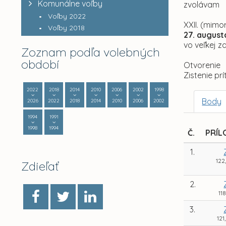
Komunálne voľby
zvolávam
Voľby 2022
XXII. (mimo
Voľby 2018
27. august
vo veľkej z
Zoznam podľa volebných
období
Otvorenie
Zistenie pr
2022
2018
2014
2010
2006
2002
1998
Body
2026
2022
2018
2014
2010
2006
2002
1994
1991
1998
1994
Č.
PRÍL
1.
122
Zdieľať
2.
11
3.
121