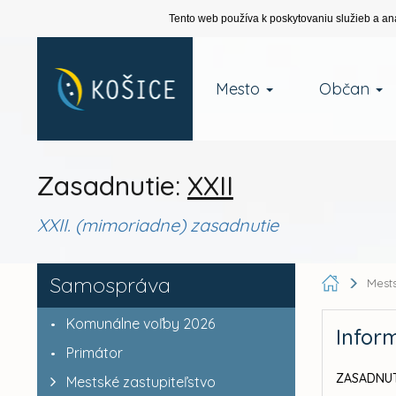
Tento web používa k poskytovaniu služieb a an
Mesto
Občan
Zasadnutie:
XXII
XXII. (mimoriadne) zasadnutie
Samospráva
Mests
Komunálne voľby 2026
Infor
Primátor
ZASADNUT
Mestské zastupiteľstvo