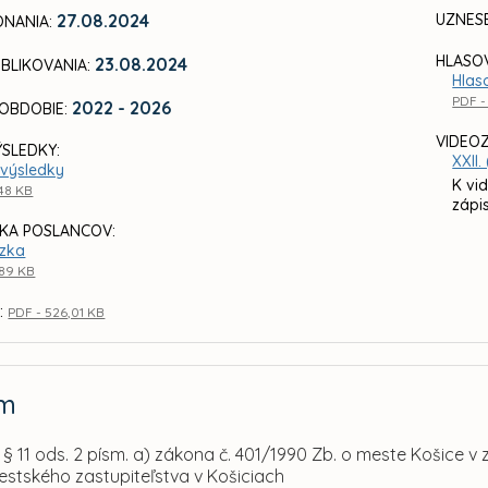
27.08.2024
UZNES
NANIA:
HLASOV
23.08.2024
BLIKOVANIA:
Hlaso
PDF -
2022 - 2026
OBDOBIE:
VIDEO
ÝSLEDKY:
XXII
výsledky
K vi
,48 KB
zápis
KA POSLANCOV:
zka
,89 KB
:
PDF - 526,01 KB
am
§ 11 ods. 2 písm. a) zákona č. 401/1990 Zb. o meste Košice v
estského zastupiteľstva v Košiciach