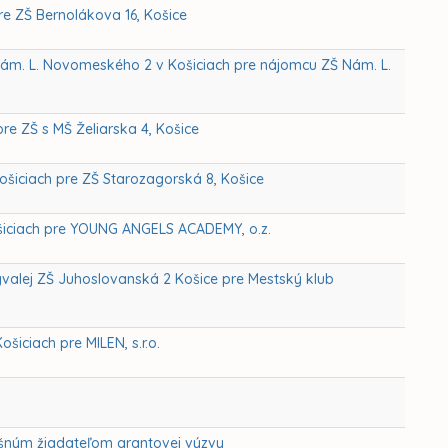
re ZŠ Bernolákova 16, Košice
 Nám. L. Novomeského 2 v Košiciach pre nájomcu ZŠ Nám. L.
pre ZŠ s MŠ Želiarska 4, Košice
ošiciach pre ZŠ Starozagorská 8, Košice
ošiciach pre YOUNG ANGELS ACADEMY, o.z.
ývalej ZŠ Juhoslovanská 2 Košice pre Mestský klub
šiciach pre MILEN, s.r.o.
ešným žiadateľom grantovej výzvy