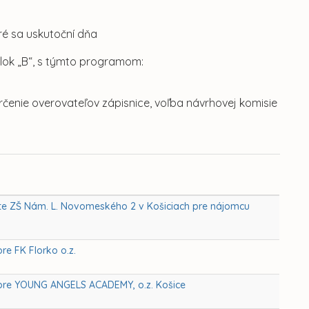
ré sa uskutoční dňa
 blok „B“, s týmto programom:
čenie overovateľov zápisnice, voľba návrhovej komisie
kte ZŠ Nám. L. Novomeského 2 v Košiciach pre nájomcu
re FK Florko o.z.
ch pre YOUNG ANGELS ACADEMY, o.z. Košice