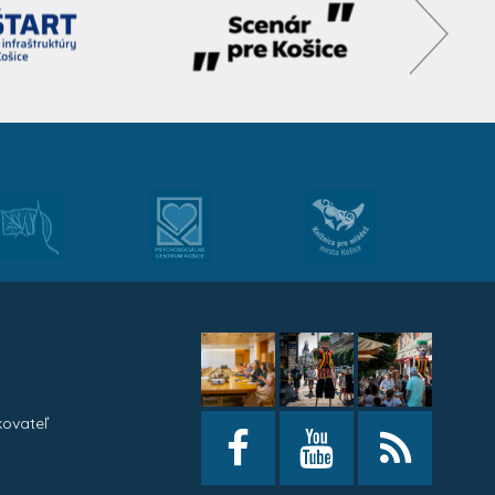
kovateľ
h