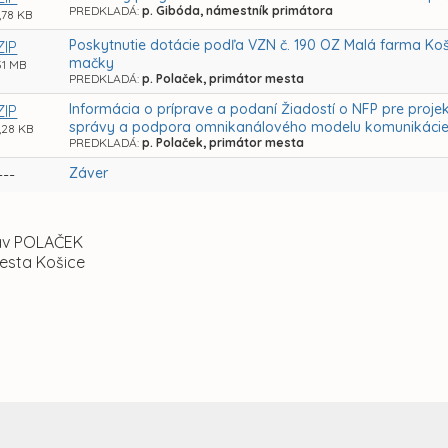
PREDKLADÁ:
p. Gibóda, námestník primátora
,78 KB
Poskytnutie dotácie podľa VZN č. 190 OZ Malá farma Koš
ZIP
mačky
31 MB
PREDKLADÁ:
p. Polaček, primátor mesta
Informácia o príprave a podaní Žiadostí o NFP pre proje
ZIP
správy a podpora omnikanálového modelu komunikácie,
,28 KB
PREDKLADÁ:
p. Polaček, primátor mesta
Záver
---
lav POLAČEK
esta Košice