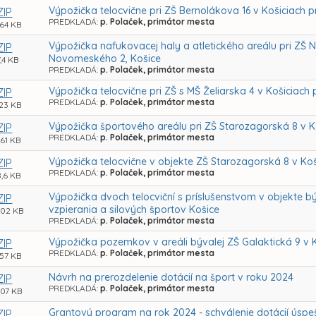
Výpožička telocvične pri ZŠ Bernolákova 16 v Košiciach p
ZIP
PREDKLADÁ:
p. Polaček, primátor mesta
,64 KB
Výpožička nafukovacej haly a atletického areálu pri ZŠ
ZIP
Novomeského 2, Košice
7,4 KB
PREDKLADÁ:
p. Polaček, primátor mesta
Výpožička telocvične pri ZŠ s MŠ Želiarska 4 v Košiciach 
ZIP
PREDKLADÁ:
p. Polaček, primátor mesta
,23 KB
Výpožička športového areálu pri ZŠ Starozagorská 8 v K
ZIP
PREDKLADÁ:
p. Polaček, primátor mesta
,61 KB
Výpožička telocvične v objekte ZŠ Starozagorská 8 v K
ZIP
PREDKLADÁ:
p. Polaček, primátor mesta
8,6 KB
Výpožička dvoch telocviční s príslušenstvom v objekte b
ZIP
vzpierania a silových športov Košice
,02 KB
PREDKLADÁ:
p. Polaček, primátor mesta
Výpožička pozemkov v areáli bývalej ZŠ Galaktická 9 v Ko
ZIP
PREDKLADÁ:
p. Polaček, primátor mesta
,57 KB
Návrh na prerozdelenie dotácií na šport v roku 2024
ZIP
PREDKLADÁ:
p. Polaček, primátor mesta
,07 KB
Grantový program na rok 2024 - schválenie dotácií úsp
ZIP