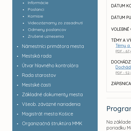
Informácie
DÁTUM KO
Poslanci
Komisie
DÁTUM PU
Videozáznamy zo zasadnutí
VOLEBNÉ 
Odmeny poslancov
Zrušené uznesenia
TÉMY A V
Témy a 
Námestníci primátora mesta
PDF - 67
Mestská rada
DOCHÁDZ
Útvar hlavného kontrolóra
Dochád
PDF - 52
Rada starostov
ZÁPISNICA
Mestské časti
Základné dokumenty mesta
Všeob. záväzné nariadenia
Progr
Magistrát mesta Košice
Na základe 
Organizačná štruktúra MMK
poriadku M