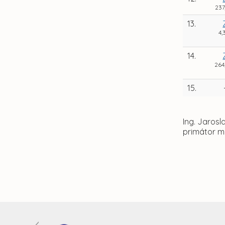
237
13.
4,
14.
264
15.
Ing. Jaros
primátor m