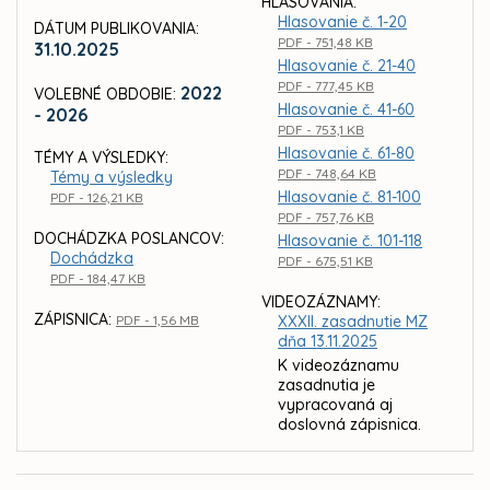
HLASOVANIA:
Hlasovanie č. 1-20
DÁTUM PUBLIKOVANIA:
PDF - 751,48 KB
31.10.2025
Hlasovanie č. 21-40
PDF - 777,45 KB
2022
VOLEBNÉ OBDOBIE:
Hlasovanie č. 41-60
- 2026
PDF - 753,1 KB
Hlasovanie č. 61-80
TÉMY A VÝSLEDKY:
PDF - 748,64 KB
Témy a výsledky
Hlasovanie č. 81-100
PDF - 126,21 KB
PDF - 757,76 KB
DOCHÁDZKA POSLANCOV:
Hlasovanie č. 101-118
Dochádzka
PDF - 675,51 KB
PDF - 184,47 KB
VIDEOZÁZNAMY:
ZÁPISNICA:
PDF - 1,56 MB
XXXII. zasadnutie MZ
dňa 13.11.2025
K videozáznamu
zasadnutia je
vypracovaná aj
doslovná zápisnica.