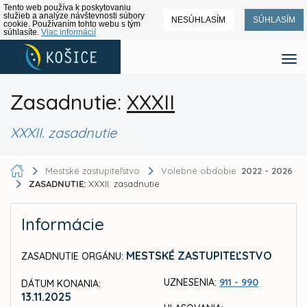
Tento web používa k poskytovaniu
služieb a analýze návštevnosti súbory
NESÚHLASÍM
SÚHLASÍM
cookie. Používaním tohto webu s tým
súhlasíte.
Viac informácií
Zasadnutie:
XXXII
XXXII. zasadnutie
Mestské zastupiteľstvo
Volebné obdobie:
2022 - 2026
ZASADNUTIE:
XXXII. zasadnutie
Informácie
MESTSKÉ ZASTUPITEĽSTVO
ZASADNUTIE ORGÁNU:
UZNESENIA:
911 - 990
DÁTUM KONANIA:
13.11.2025