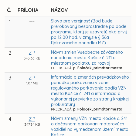
Č.
PRÍLOHA
NÁZOV
Slovo pre verejnosť (Bod bude
1
---
prerokovaný bezprostredne po bode
programu, ktorý je uzavretý ako prvý
po 12:00 hod. v zmysle § 36a
Rokovacieho poriadku MZ)
Návrh zmien Všeobecne záväzného
2
ZIP
nariadenia mesta Košice č. 211 o
345,63 KB
miestnom poplatku za rozvoj
PREDKLADÁ:
p. Polaček, primátor mesta
Informácia o zmenách prevádzkového
3
ZIP
poriadku parkovania v zóne
1,07 MB
regulovaného parkovania podľa VZN
mesta Košice č. 241 a informácia o
vykonanej previerke zo strany krajskej
prokuratúry
PREDKLADÁ:
p. Polaček, primátor mesta
Návrh zmeny VZN mesta Košice č. 241
4
ZIP
o dočasnom parkovaní motorových
347,34 KB
vozidiel na vymedzenom území mesta
Košice