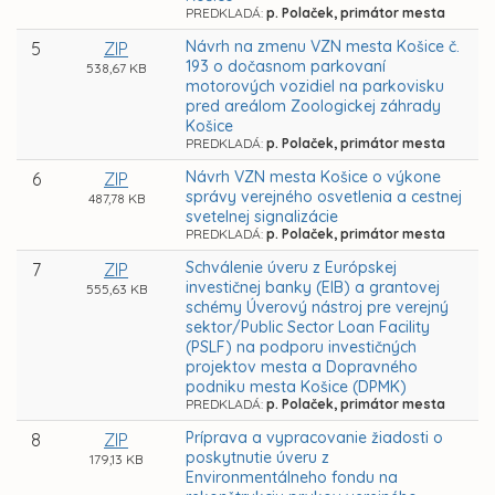
PREDKLADÁ:
p. Polaček, primátor mesta
Návrh na zmenu VZN mesta Košice č.
5
ZIP
193 o dočasnom parkovaní
538,67 KB
motorových vozidiel na parkovisku
pred areálom Zoologickej záhrady
Košice
PREDKLADÁ:
p. Polaček, primátor mesta
Návrh VZN mesta Košice o výkone
6
ZIP
správy verejného osvetlenia a cestnej
487,78 KB
svetelnej signalizácie
PREDKLADÁ:
p. Polaček, primátor mesta
Schválenie úveru z Európskej
7
ZIP
investičnej banky (EIB) a grantovej
555,63 KB
schémy Úverový nástroj pre verejný
sektor/Public Sector Loan Facility
(PSLF) na podporu investičných
projektov mesta a Dopravného
podniku mesta Košice (DPMK)
PREDKLADÁ:
p. Polaček, primátor mesta
Príprava a vypracovanie žiadosti o
8
ZIP
poskytnutie úveru z
179,13 KB
Environmentálneho fondu na