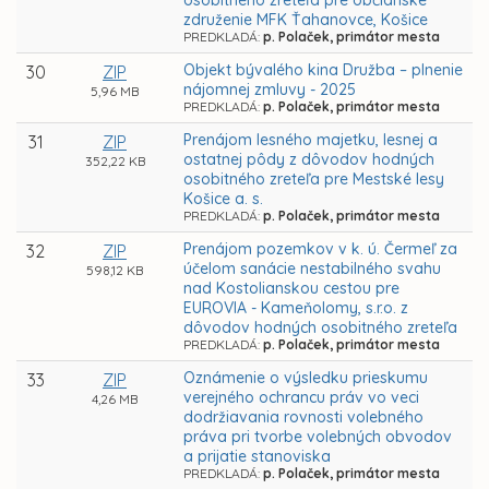
osobitného zreteľa pre občianske
združenie MFK Ťahanovce, Košice
PREDKLADÁ:
p. Polaček, primátor mesta
Objekt bývalého kina Družba – plnenie
30
ZIP
nájomnej zmluvy - 2025
5,96 MB
PREDKLADÁ:
p. Polaček, primátor mesta
Prenájom lesného majetku, lesnej a
31
ZIP
ostatnej pôdy z dôvodov hodných
352,22 KB
osobitného zreteľa pre Mestské lesy
Košice a. s.
PREDKLADÁ:
p. Polaček, primátor mesta
Prenájom pozemkov v k. ú. Čermeľ za
32
ZIP
účelom sanácie nestabilného svahu
598,12 KB
nad Kostolianskou cestou pre
EUROVIA - Kameňolomy, s.r.o. z
dôvodov hodných osobitného zreteľa
PREDKLADÁ:
p. Polaček, primátor mesta
Oznámenie o výsledku prieskumu
33
ZIP
verejného ochrancu práv vo veci
4,26 MB
dodržiavania rovnosti volebného
práva pri tvorbe volebných obvodov
a prijatie stanoviska
PREDKLADÁ:
p. Polaček, primátor mesta