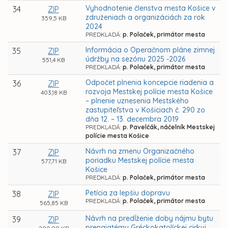
Vyhodnotenie členstva mesta Košice v
34
ZIP
združeniach a organizáciách za rok
359,5 KB
2024
PREDKLADÁ:
p. Polaček, primátor mesta
Informácia o Operačnom pláne zimnej
35
ZIP
údržby na sezónu 2025 -2026
551,4 KB
PREDKLADÁ:
p. Polaček, primátor mesta
Odpočet plnenia koncepcie riadenia a
36
ZIP
rozvoja Mestskej polície mesta Košice
403,18 KB
– plnenie uznesenia Mestského
zastupiteľstva v Košiciach č. 290 zo
dňa 12. – 13. decembra 2019
PREDKLADÁ:
p. Pavelčák, náčelník Mestskej
polície mesta Košice
Návrh na zmenu Organizačného
37
ZIP
poriadku Mestskej polície mesta
577,71 KB
Košice
PREDKLADÁ:
p. Polaček, primátor mesta
Petícia za lepšiu dopravu
38
ZIP
PREDKLADÁ:
p. Polaček, primátor mesta
565,85 KB
Návrh na predĺženie doby nájmu bytu
39
ZIP
prenajatému Gréckokatolíckej cirkvi,