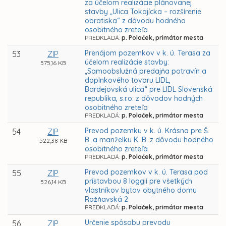
za účelom realizácie plánovanej
stavby „Ulica Tokajícka – rozšírenie
obratiska“ z dôvodu hodného
osobitného zreteľa
PREDKLADÁ:
p. Polaček, primátor mesta
Prenájom pozemkov v k. ú. Terasa za
53
ZIP
účelom realizácie stavby:
575,16 KB
„Samoobslužná predajňa potravín a
doplnkového tovaru LIDL,
Bardejovská ulica“ pre LIDL Slovenská
republika, s.r.o. z dôvodov hodných
osobitného zreteľa
PREDKLADÁ:
p. Polaček, primátor mesta
Prevod pozemku v k. ú. Krásna pre Š.
54
ZIP
B. a manželku K. B. z dôvodu hodného
522,38 KB
osobitného zreteľa
PREDKLADÁ:
p. Polaček, primátor mesta
Prevod pozemkov v k. ú. Terasa pod
55
ZIP
prístavbou 8 loggií pre všetkých
526,14 KB
vlastníkov bytov obytného domu
Rožňavská 2
PREDKLADÁ:
p. Polaček, primátor mesta
Určenie spôsobu prevodu
56
ZIP