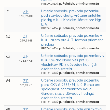
PREDKLADÁ:
p. Polaček, primátor mesta
Určenie spôsobu prevodu pozemku
61
ZIP
pod stavbou chaty, vrátane priľahlej
350,96 KB
plochy v k. ú. Košické Hámre pre Mgr.
L. A.
PREDKLADÁ:
p. Polaček, primátor mesta
Určenie spôsobu prevodu pozemku v
62
ZIP
k. ú. Jazero pre A. T. formou priameho
559,9 KB
predaja
PREDKLADÁ:
p. Polaček, primátor mesta
Určenie spôsobu prevodu pozemkov v
63
ZIP
k. ú. Košická Nová Ves pre 15
406,67 KB
vlastníkov RD z dôvodov hodných
osobitného zreteľa
PREDKLADÁ:
p. Polaček, primátor mesta
Určenie spôsobu prevodu pozemku
64
ZIP
parc. CKN č. 2383/64, k. ú. Barca pre
301,91 KB
spoločnosť Záhradníctvo Royal
Garden, s.r.o. z dôvodov hodných
osobitného zreteľa
PREDKLADÁ:
p. Polaček, primátor mesta
Určenie spôsobu prevodu vlastníctva
65
ZIP