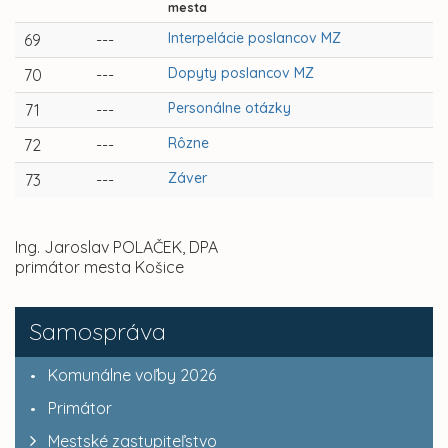
mesta
Interpelácie poslancov MZ
69
---
Dopyty poslancov MZ
70
---
Personálne otázky
71
---
Rôzne
72
---
Záver
73
---
Ing. Jaroslav POLAČEK, DPA
primátor mesta Košice
Samospráva
Komunálne voľby 2026
Primátor
Mestské zastupiteľstvo