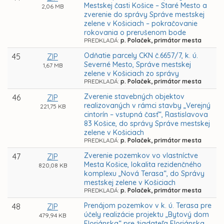
Mestskej časti Košice – Staré Mesto a
2,06 MB
zverenie do správy Správe mestskej
zelene v Košiciach – pokračovanie
rokovania o prerušenom bode
PREDKLADÁ:
p. Polaček, primátor mesta
Odňatie parcely CKN č.6657/7, k. ú.
45
ZIP
Severné Mesto, Správe mestskej
1,67 MB
zelene v Košiciach zo správy
PREDKLADÁ:
p. Polaček, primátor mesta
Zverenie stavebných objektov
46
ZIP
realizovaných v rámci stavby „Verejný
221,75 KB
cintorín – vstupná časť“, Rastislavova
83 Košice, do správy Správe mestskej
zelene v Košiciach
PREDKLADÁ:
p. Polaček, primátor mesta
Zverenie pozemkov vo vlastníctve
47
ZIP
Mesta Košice, lokalita rezidenčného
820,08 KB
komplexu „Nová Terasa“, do Správy
mestskej zelene v Košiciach
PREDKLADÁ:
p. Polaček, primátor mesta
Prenájom pozemkov v k. ú. Terasa pre
48
ZIP
účely realizácie projektu „Bytový dom
479,94 KB
Floriánska“ pre žiadateľa Floriánska