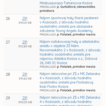
Minibuseuropa Ťahanovce Košice
PREDKLADÁ:
p. Gurbáľová, námestníčka
primátora
Nájom športovej haly Stará jazdiareň
26
ZIP
v Košiciach, z dôvodu hodného
393,01 KB
osobitného zreteľa pre občianske
združenie Young Angels Academy
PREDKLADÁ:
p. Polaček, primátor mesta
Nájom nafukovacej haly a atletického
27
ZIP
areálu v objekte ZŠ Nám.
392,85 KB
Novomeského 2 v Košiciach, z dôvodu
hodného osobitného zreteľa pre
nájomcu Atletika Košice o.z., Dúhová
26, 040 01, Košice
PREDKLADÁ:
p. Polaček, primátor mesta
Nájom telocvične pri ZŠ s MŠ Želiarska
28
ZIP
4 v Košiciach, z dôvodu hodného
391,62 KB
osobitného zreteľa pre Florbalový
klub Florko Košice
PREDKLADÁ:
p. Polaček, primátor mesta
Nájom telocvične pri ZŠ s MŠ Želiarska
29
ZIP
4 v Košiciach, z dôvodu hodného
390,53 KB