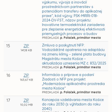
výskumu, vývoja a inovácií
prostredníctvom partnerstiev s
potenciálom transferu do aplikačnej
praxe“, kód výzvy: PSK-MIRRI-018-
2024-DV-FST, názov projektu:
Inovatívne termoelektrické zariadenia
pre zlepšenie energetickej efektívnosti
priemyselných procesov a budov
PREDKLADÁ:
p. Polaček, primátor mesta
Zmluva o poskytnutí NFP:
15
ZIP
Vodozádržné opatrenia na adaptáciu
141,18 KB
na zmenu klímy – zelené plato budovy
Magistrátu mesta Košice –
aktualizácia uznesenia MZ č. 832/2025
PREDKLADÁ:
p. Polaček, primátor mesta
Informácia o príprave a podaní
16
ZIP
Žiadosti o NFP pre projekt
163,67 KB
„Modernizácia aplikačného prostredia
mesta Košice“
PREDKLADÁ:
p. Polaček, primátor mesta
Koncepcia vzdelávania mesta Košice
17
ZIP
do roku 2030 (s výhľadom do roku
10,02 MB
2040)