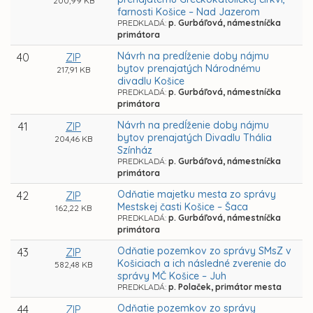
200,99 KB
farnosti Košice – Nad Jazerom
PREDKLADÁ:
p. Gurbáľová, námestníčka
primátora
Návrh na predĺženie doby nájmu
40
ZIP
bytov prenajatých Národnému
217,91 KB
divadlu Košice
PREDKLADÁ:
p. Gurbáľová, námestníčka
primátora
Návrh na predĺženie doby nájmu
41
ZIP
bytov prenajatých Divadlu Thália
204,46 KB
Színház
PREDKLADÁ:
p. Gurbáľová, námestníčka
primátora
Odňatie majetku mesta zo správy
42
ZIP
Mestskej časti Košice – Šaca
162,22 KB
PREDKLADÁ:
p. Gurbáľová, námestníčka
primátora
Odňatie pozemkov zo správy SMsZ v
43
ZIP
Košiciach a ich následné zverenie do
582,48 KB
správy MČ Košice – Juh
PREDKLADÁ:
p. Polaček, primátor mesta
Odňatie pozemkov zo správy
44
ZIP