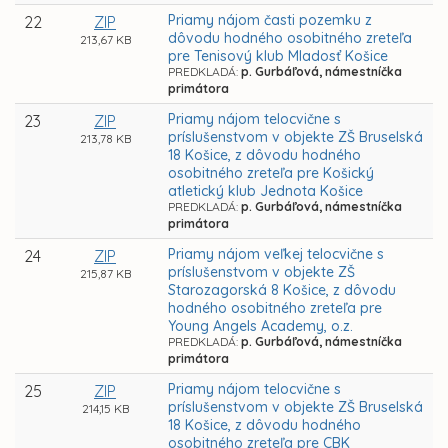
Priamy nájom časti pozemku z
22
ZIP
dôvodu hodného osobitného zreteľa
213,67 KB
pre Tenisový klub Mladosť Košice
PREDKLADÁ:
p. Gurbáľová, námestníčka
primátora
Priamy nájom telocvične s
23
ZIP
príslušenstvom v objekte ZŠ Bruselská
213,78 KB
18 Košice, z dôvodu hodného
osobitného zreteľa pre Košický
atletický klub Jednota Košice
PREDKLADÁ:
p. Gurbáľová, námestníčka
primátora
Priamy nájom veľkej telocvične s
24
ZIP
príslušenstvom v objekte ZŠ
215,87 KB
Starozagorská 8 Košice, z dôvodu
hodného osobitného zreteľa pre
Young Angels Academy, o.z.
PREDKLADÁ:
p. Gurbáľová, námestníčka
primátora
Priamy nájom telocvične s
25
ZIP
príslušenstvom v objekte ZŠ Bruselská
214,15 KB
18 Košice, z dôvodu hodného
osobitného zreteľa pre CBK