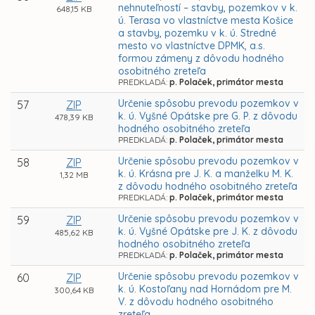
nehnuteľností – stavby, pozemkov v k.
648,15 KB
ú. Terasa vo vlastníctve mesta Košice
a stavby, pozemku v k. ú. Stredné
mesto vo vlastníctve DPMK, a.s.
formou zámeny z dôvodu hodného
osobitného zreteľa
PREDKLADÁ:
p. Polaček, primátor mesta
Určenie spôsobu prevodu pozemkov v
57
ZIP
k. ú. Vyšné Opátske pre G. P. z dôvodu
478,39 KB
hodného osobitného zreteľa
PREDKLADÁ:
p. Polaček, primátor mesta
Určenie spôsobu prevodu pozemkov v
58
ZIP
k. ú. Krásna pre J. K. a manželku M. K.
1,32 MB
z dôvodu hodného osobitného zreteľa
PREDKLADÁ:
p. Polaček, primátor mesta
Určenie spôsobu prevodu pozemkov v
59
ZIP
k. ú. Vyšné Opátske pre J. K. z dôvodu
485,62 KB
hodného osobitného zreteľa
PREDKLADÁ:
p. Polaček, primátor mesta
Určenie spôsobu prevodu pozemkov v
60
ZIP
k. ú. Kostoľany nad Hornádom pre M.
300,64 KB
V. z dôvodu hodného osobitného
zreteľa