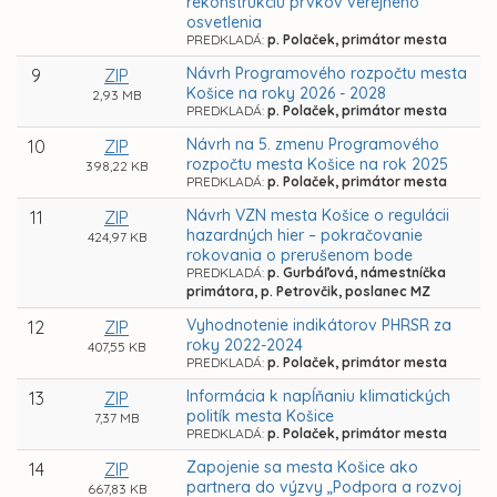
rekonštrukciu prvkov verejného
osvetlenia
PREDKLADÁ:
p. Polaček, primátor mesta
Návrh Programového rozpočtu mesta
9
ZIP
Košice na roky 2026 - 2028
2,93 MB
PREDKLADÁ:
p. Polaček, primátor mesta
Návrh na 5. zmenu Programového
10
ZIP
rozpočtu mesta Košice na rok 2025
398,22 KB
PREDKLADÁ:
p. Polaček, primátor mesta
Návrh VZN mesta Košice o regulácii
11
ZIP
hazardných hier – pokračovanie
424,97 KB
rokovania o prerušenom bode
PREDKLADÁ:
p. Gurbáľová, námestníčka
primátora, p. Petrovčik, poslanec MZ
Vyhodnotenie indikátorov PHRSR za
12
ZIP
roky 2022-2024
407,55 KB
PREDKLADÁ:
p. Polaček, primátor mesta
Informácia k napĺňaniu klimatických
13
ZIP
politík mesta Košice
7,37 MB
PREDKLADÁ:
p. Polaček, primátor mesta
Zapojenie sa mesta Košice ako
14
ZIP
partnera do výzvy „Podpora a rozvoj
667,83 KB