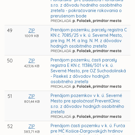
s.r.o. z dôvodu hodného osobitného
zreteľa - pokračovanie rokovania o
prerušenom bode
PREDKLADÁ:
p. Polaček, primátor mesta
Prenájom pozemku, parcely registra C
49
ZIP
KN č. 7085/25 v k. ú. Severné Mesto,
1009 KB
pre Ing. M. M. a Ing. N. M. z dôvodov
hodných osobitného zreteľa
PREDKLADÁ:
p. Polaček, primátor mesta
Prenájom pozemku, časti parcely
50
ZIP
registra E KN č. 11386/501 v k. ú.
423,16 KB
Severné Mesto, pre OZ Suchodolinská
- Pisekeš z dôvodov hodných
osobitného zreteľa
PREDKLADÁ:
p. Polaček, primátor mesta
Prenájom pozemkov v k. ú. Severné
51
ZIP
Mesto pre spoločnosť PreventClinic
801,44 KB
s.r.o. z dôvodov hodných osobitného
zreteľa
PREDKLADÁ:
p. Polaček, primátor mesta
Prenájom časti pozemku v k. ú. Furča
52
ZIP
pre MČ Košice-Dargovských hrdinov
383,71 KB