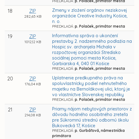
PREDKLADÁ:
p. Polaček, primátor mesta
Zmeny v zložení orgánov neziskovej
18
ZIP
organizácie Creative Industry Košice,
282,65 KB
n. o.
PREDKLADÁ:
p. Polaček, primátor mesta
Informatívna správa o ukončení
19
ZIP
prestavby 2. nadzemného podlažia na
1012,12 KB
Hospic sv. archanjela Michala v
rozpočtovej organizácii Stredisko
sociálnej pomoci mesta Košice,
Garbiarska 4, 040 01 Košice
PREDKLADÁ:
p. Polaček, primátor mesta
Uplatnenie predkupného práva na
20
ZIP
spoluvlastnícky podiel nehnuteľného
176,04 KB
majetku na Bernolákovej ulici, ktorý je
vo vlastníctve Slovenskej republiky
PREDKLADÁ:
p. Polaček, primátor mesta
Priamy nájom nebytových priestorov z
21
ZIP
dôvodu hodného osobitného zreteľa
214,08 KB
pre Súkromnú strednú odbornú školu
Bukovecká 17, Košice
PREDKLADÁ:
p. Gurbáľová, námestníčka
primátora