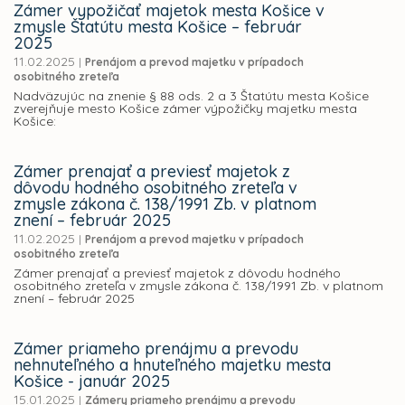
Zámer vypožičať majetok mesta Košice v
zmysle Štatútu mesta Košice – február
2025
11.02.2025
|
Prenájom a prevod majetku v prípadoch
osobitného zreteľa
Nadväzujúc na znenie § 88 ods. 2 a 3 Štatútu mesta Košice
zverejňuje mesto Košice zámer výpožičky majetku mesta
Košice:
Zámer prenajať a previesť majetok z
dôvodu hodného osobitného zreteľa v
zmysle zákona č. 138/1991 Zb. v platnom
znení – február 2025
11.02.2025
|
Prenájom a prevod majetku v prípadoch
osobitného zreteľa
Zámer prenajať a previesť majetok z dôvodu hodného
osobitného zreteľa v zmysle zákona č. 138/1991 Zb. v platnom
znení – február 2025
Zámer priameho prenájmu a prevodu
nehnuteľného a hnuteľného majetku mesta
Košice - január 2025
15.01.2025
|
Zámery priameho prenájmu a prevodu