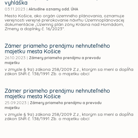
vyhláška
03.11.2023
|
Aktuálne oznamy odd. ÚHA
Mesto Košice, ako orgán územného plánovania, oznamuje
verejnosti verejné prerokovanie návrhu Územnoplánovacej
dokumentácie „Územný plán zóny Krásna nad Hornádom,
Zmeny a doplnky č. 16/2023“.
Zámer priameho prenájmu nehnuteľného
majetku mesta Košice
26.10.2023
|
Zámery priameho prenájmu a prevodu
majetku
v zmysle § 9a) zákona 258/2009 Z.z., ktorým sa mení a dopĺňa
zákon SNR č. 138/1991 Zb. o majetku obcí
Zámer priameho prenájmu nehnuteľného
majetku mesta Košice
25.09.2023
|
Zámery priameho prenájmu a prevodu
majetku
v zmysle § 9a) zákona 258/2009 Z.z., ktorým sa mení a dopĺňa
zákon SNR č. 138/1991 Zb. o majetku obcí