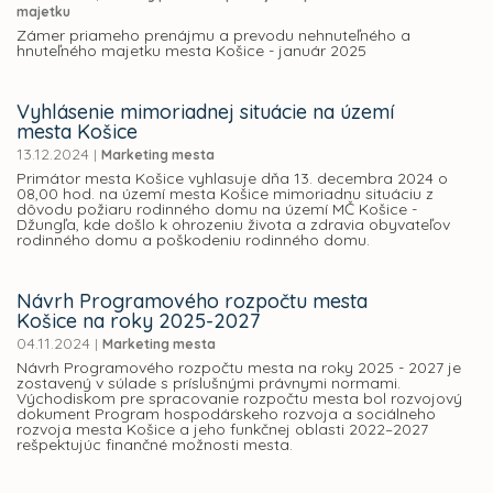
majetku
Zámer priameho prenájmu a prevodu nehnuteľného a
hnuteľného majetku mesta Košice - január 2025
Vyhlásenie mimoriadnej situácie na území
mesta Košice
13.12.2024
|
Marketing mesta
Primátor mesta Košice vyhlasuje dňa 13. decembra 2024 o
08,00 hod. na území mesta Košice mimoriadnu situáciu z
dôvodu požiaru rodinného domu na území MČ Košice -
Džungľa, kde došlo k ohrozeniu života a zdravia obyvateľov
rodinného domu a poškodeniu rodinného domu.
Návrh Programového rozpočtu mesta
Košice na roky 2025-2027
04.11.2024
|
Marketing mesta
Návrh Programového rozpočtu mesta na roky 2025 - 2027 je
zostavený v súlade s príslušnými právnymi normami.
Východiskom pre spracovanie rozpočtu mesta bol rozvojový
dokument Program hospodárskeho rozvoja a sociálneho
rozvoja mesta Košice a jeho funkčnej oblasti 2022–2027
rešpektujúc finančné možnosti mesta.