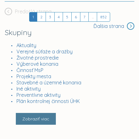
Predošlá strana
1
2
3
4
5
6
7
...
852
Ďalšia strana
Skupiny
Aktuality
Verejné súťaže a dražby
Životné prostredie
Výberové konania
Činnosť MsP
Projekty mesta
Stavebné a územné konania
Iné aktivity
Preventívne aktivity
Plán kontrolnej činnosti ÚHK
Zobraziť viac