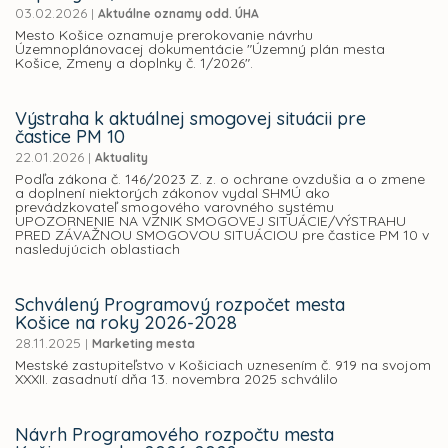
03.02.2026
|
Aktuálne oznamy odd. ÚHA
Mesto Košice oznamuje prerokovanie návrhu
Územnoplánovacej dokumentácie "Územný plán mesta
Košice, Zmeny a doplnky č. 1/2026".
Výstraha k aktuálnej smogovej situácii pre
častice PM 10
22.01.2026
|
Aktuality
Podľa zákona č. 146/2023 Z. z. o ochrane ovzdušia a o zmene
a doplnení niektorých zákonov vydal SHMÚ ako
prevádzkovateľ smogového varovného systému
UPOZORNENIE NA VZNIK SMOGOVEJ SITUÁCIE/VÝSTRAHU
PRED ZÁVAŽNOU SMOGOVOU SITUÁCIOU pre častice PM 10 v
nasledujúcich oblastiach
Schválený Programový rozpočet mesta
Košice na roky 2026-2028
28.11.2025
|
Marketing mesta
Mestské zastupiteľstvo v Košiciach uznesením č. 919 na svojom
XXXII. zasadnutí dňa 13. novembra 2025 schválilo
Návrh Programového rozpočtu mesta