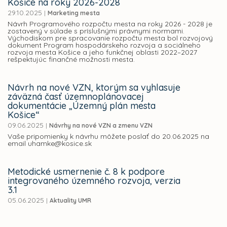
Košice na roky 2026-2028
29.10.2025
|
Marketing mesta
Návrh Programového rozpočtu mesta na roky 2026 - 2028 je
zostavený v súlade s príslušnými právnymi normami.
Východiskom pre spracovanie rozpočtu mesta bol rozvojový
dokument Program hospodárskeho rozvoja a sociálneho
rozvoja mesta Košice a jeho funkčnej oblasti 2022–2027
rešpektujúc finančné možnosti mesta.
Návrh na nové VZN, ktorým sa vyhlasuje
záväzná časť územnoplánovacej
dokumentácie „Územný plán mesta
Košice“
09.06.2025
|
Návrhy na nové VZN a zmenu VZN
Vaše pripomienky k návrhu môžete poslať do 20.06.2025 na
email uhamke@kosice.sk
Metodické usmernenie č. 8 k podpore
integrovaného územného rozvoja, verzia
3.1
05.06.2025
|
Aktuality UMR