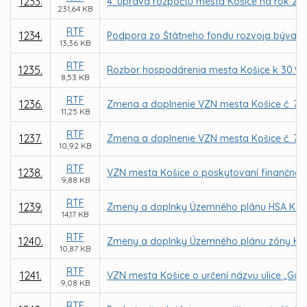
1233.
4. úprava rozpočtu mesta Košice na rok 20
231,64 KB
RTF
1234.
Podpora zo Štátneho fondu rozvoja bývani
13,36 KB
RTF
1235.
Rozbor hospodárenia mesta Košice k 30.9.
8,53 KB
RTF
1236.
Zmena a doplnenie VZN mesta Košice č. 70 o
11,25 KB
RTF
1237.
Zmena a doplnenie VZN mesta Košice č. 71 
10,92 KB
RTF
1238.
VZN mesta Košice o poskytovaní finančného 
9,88 KB
RTF
1239.
Zmeny a doplnky Územného plánu HSA Košice
14,17 KB
RTF
1240.
Zmeny a doplnky Územného plánu zóny Krá
10,87 KB
RTF
1241.
VZN mesta Košice o určení názvu ulice „Gal
9,08 KB
RTF