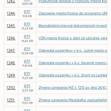
1242.
Poskytnutie dotácie z rozpočtu mesta Košic
8,83 KB
RTF
1244.
Zapojenie mesta Košice do programu URB
9,14 KB
RTF
1245.
Bezodplatný prevod dokončených investícií d
15,23 KB
RTF
1246.
VZN mesta Košice o dani za užívanie verej
16,62 KB
RTF
1247.
Odpredaj pozemkov v k.ú. Južné mesto pre 
12,08 KB
RTF
1248.
Odpredaj pozemku v k.ú. Severné mesto pre
11,81 KB
RTF
1249.
Odpredaj pozemku v k.ú. Grunt na Lechkého
11,25 KB
RTF
1250.
Zmena uznesenia MZ č. 1212 zo dňa 26.10.2
12,37 KB
RTF
1251.
Zmena uznesenia Mestského zastupiteľstva č.
11,02 KB
RTF