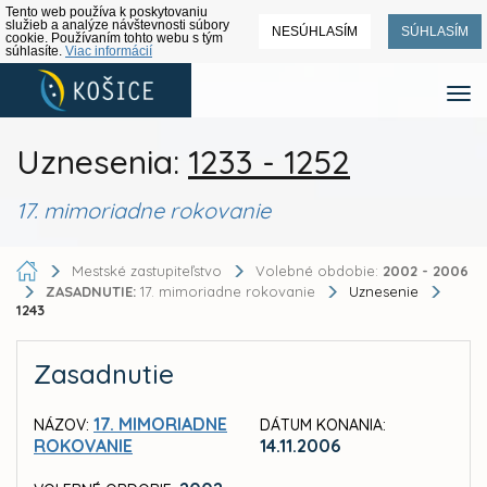
Tento web používa k poskytovaniu
služieb a analýze návštevnosti súbory
NESÚHLASÍM
SÚHLASÍM
cookie. Používaním tohto webu s tým
súhlasíte.
Viac informácií
Uznesenia:
1233 - 1252
17. mimoriadne rokovanie
Mestské zastupiteľstvo
Volebné obdobie:
2002 - 2006
ZASADNUTIE:
17. mimoriadne rokovanie
Uznesenie
1243
Zasadnutie
17. MIMORIADNE
NÁZOV:
DÁTUM KONANIA:
ROKOVANIE
14.11.2006