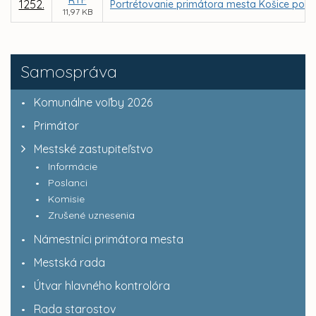
1252.
Portrétovanie primátora mesta Košice podľ
11,97 KB
Samospráva
Komunálne voľby 2026
Primátor
Mestské zastupiteľstvo
Informácie
Poslanci
Komisie
Zrušené uznesenia
Námestníci primátora mesta
Mestská rada
Útvar hlavného kontrolóra
Rada starostov