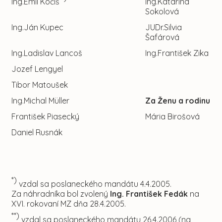
Ing.Emil Kočiš
Ing.Katarína
Sokolová
Ing.Ján Kupec
JUDr.Silvia
Šafárová
Ing.Ladislav Lancoš
Ing.František Zika
Jozef Lengyel
Tibor Matoušek
Ing.Michal Müller
Za Ženu a rodinu
František Piasecký
Mária Birošová
Daniel Rusnák
*)
vzdal sa poslaneckého mandátu 4.4.2005.
Za náhradníka bol zvolený
Ing. František Fedák
na
XVI. rokovaní MZ dňa 28.4.2005.
**)
vzdal sa poslaneckého mandátu 26.4.2006 (na