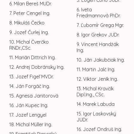
5. Eugen Čuňo JUDr.
6. Milan Bereš MUDr.
6. Iveta
7. Peter Cengel Ing.
Friedmannová PhDr.
8. Mikuláš Čečko
7. Ľubomír Grega Mgr.
9. Jozef Čurlej Ing.
8. Igor Grekov JUDr.
10. Michal Čverčko
9. Vincent Handžák
RNDr.,CSc.
Ing.
11. Marián Dittrich Ing.
10. Ján Jakubčiak Ing.
12. Andrej Dobránsky Ing.
11. Martin Jalč Ing.
13. Jozef Figeľ MVDr.
12. Viktor Jeník Ing.
14. Ján Forgáč Ing.
13. Michal Kravčík
Dipl.Ing., CSc.
15. Agnesa Janitorová
14. Marek Labuda
16. Ján Kupec Ing.
15. Igor Laskovský
17. Jozef Lengyel
JUDr.
18. Michal Müller Ing.
16. Jozef Ondruš Ing.