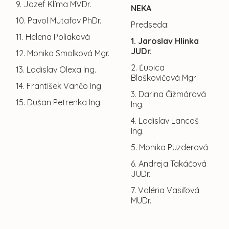
9. Jozef Klíma MVDr.
NEKA
10. Pavol Mutafov PhDr.
Predseda:
11. Helena Poliaková
1. Jaroslav Hlinka
JUDr.
12. Monika Smolková Mgr.
2. Ľubica
13. Ladislav Olexa Ing.
Blaškovičová Mgr.
14. František Vančo Ing.
3. Darina Čižmárová
15. Dušan Petrenka Ing.
Ing.
4. Ladislav Lancoš
Ing.
5. Monika Puzderová
6. Andreja Takáčová
JUDr.
7. Valéria Vasiľová
MUDr.