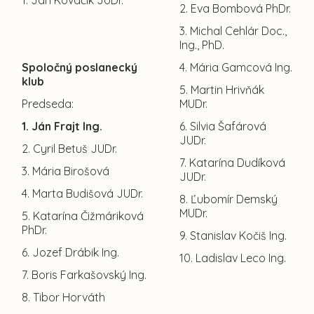
1. Ján Kováčik JUDr.
2. Eva Bombová PhDr.
3. Michal Cehlár Doc.,
Ing., PhD.
Spoločný poslanecký
4. Mária Gamcová Ing.
klub
5. Martin Hrivňák
Predseda:
MUDr.
1. Ján Frajt Ing.
6. Silvia Šafárová
JUDr.
2. Cyril Betuš JUDr.
7. Katarína Dudíková
3. Mária Birošová
JUDr.
4. Marta Budišová JUDr.
8. Ľubomír Demský
MUDr.
5. Katarína Čižmáriková
PhDr.
9. Stanislav Kočiš Ing.
6. Jozef Drábik Ing.
10. Ladislav Leco Ing.
7. Boris Farkašovský Ing.
8. Tibor Horváth