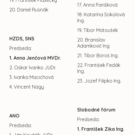
19. František Piasecký
17. Anna Parišková
20. Daniel Rusnák
18. Katarína Sokolová
Ing.
19. Tibor Matoušek
HZDS, SNS
20. Branislav
Adamkovič Ing.
Predseda:
21. Tibor Boroš Ing.
1. Anna Jenčová MVDr.
22. František Fedák
2. Oskar Ivanko JUDr.
Ing.
3. Ivanka Macichová
23. Jozef Filipko Ing.
4. Vincent Nagy
Slobodné fórum
ANO
Predseda:
Predseda:
1. František Zika Ing.