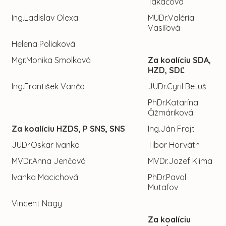
Takáčová
Ing.Ladislav Olexa
MUDr.Valéria
Vasiľová
Helena Poliaková
Mgr.Monika Smolková
Za koalíciu SDA,
HZD, SDĽ
Ing.František Vančo
JUDr.Cyril Betuš
PhDr.Katarína
Čižmáriková
Za koalíciu HZDS, P SNS, SNS
Ing.Ján Frajt
JUDr.Oskar Ivanko
Tibor Horváth
MVDr.Anna Jenčová
MVDr.Jozef Klíma
Ivanka Macichová
PhDr.Pavol
Mutafov
Vincent Nagy
Za koalíciu