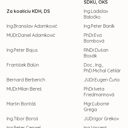
SDKÚ, OKS
Za koalíciu KDH, DS
Ing.Ladislav
Baločko
Ing.Branislav Adamkovič
Ing.Peter Baník
MUDr.Daniel Adamkovič
PhDr.Eva
Bombová
Ing.Peter Bajus
RNDr.Dušan
Bosák
František Balún
Doc., Ing.,
PhD.Michal Cehlár
Bernard Berberich
JUDr.Eugen Čuňo
MUDr.Milan Bereš
PhDr.Iveta
Friedmannová
Martin Boritáš
Mgr.Ľubomír
Grega
Ing.Tibor Boroš
JUDr.Igor Grekov
Ing.Peter Cengel
Ing.Vincent