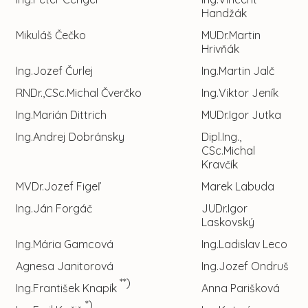
Handžák
Mikuláš Čečko
MUDr.Martin
Hrivňák
Ing.Jozef Čurlej
Ing.Martin Jalč
RNDr.,CSc.Michal Čverčko
Ing.Viktor Jeník
Ing.Marián Dittrich
MUDr.Igor Jutka
Ing.Andrej Dobránsky
Dipl.Ing.,
CSc.Michal
Kravčík
MVDr.Jozef Figeľ
Marek Labuda
Ing.Ján Forgáč
JUDr.Igor
Laskovský
Ing.Mária Gamcová
Ing.Ladislav Leco
Agnesa Janitorová
Ing.Jozef Ondruš
**)
Ing.František Knapík
Anna Parišková
*)