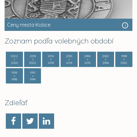
Ceny mesta Košice
Zoznam podľa volebných období
2022
2018
2014
2010
2006
2002
1998
2026
2022
2018
2014
2010
2006
2002
1994
1991
1998
1994
Zdieľať