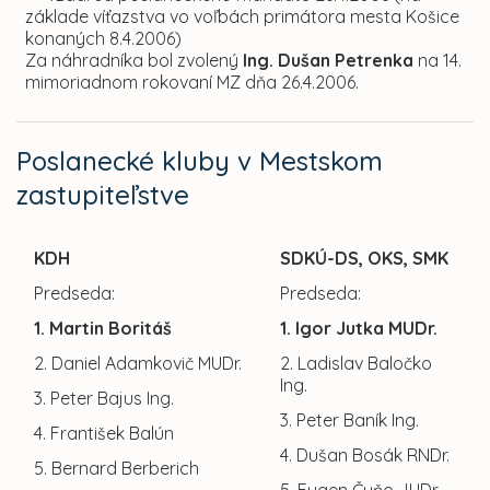
základe víťazstva vo voľbách primátora mesta Košice
konaných 8.4.2006)
Za náhradníka bol zvolený
Ing. Dušan Petrenka
na 14.
mimoriadnom rokovaní MZ dňa 26.4.2006.
Poslanecké kluby v Mestskom
zastupiteľstve
KDH
SDKÚ-DS, OKS, SMK
Predseda:
Predseda:
1. Martin Boritáš
1. Igor Jutka MUDr.
2. Daniel Adamkovič MUDr.
2. Ladislav Baločko
Ing.
3. Peter Bajus Ing.
3. Peter Baník Ing.
4. František Balún
4. Dušan Bosák RNDr.
5. Bernard Berberich