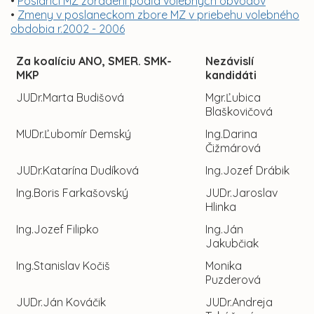
•
Poslanci MZ zoradení podľa volebných obvodov
•
Zmeny v poslaneckom zbore MZ v priebehu volebného
obdobia r.2002 - 2006
Za koalíciu ANO, SMER. SMK-
Nezávislí
MKP
kandidáti
JUDr.Marta Budišová
Mgr.Ľubica
Blaškovičová
MUDr.Ľubomír Demský
Ing.Darina
Čižmárová
JUDr.Katarína Dudíková
Ing.Jozef Drábik
Ing.Boris Farkašovský
JUDr.Jaroslav
Hlinka
Ing.Jozef Filipko
Ing.Ján
Jakubčiak
Ing.Stanislav Kočiš
Monika
Puzderová
JUDr.Ján Kováčik
JUDr.Andreja