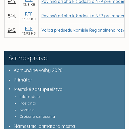
843.
Povinná príloha k žiadosti o NFP pre moderni
13,18 KB
RTF
844.
Povinná príloha k žiadosti o NFP pre moderni
13,33 KB
RTF
845.
Voľba predsedu komisie Regionálneho rozvoj
13,92 KB
Samospráva
Komunálne voľby 2026
Primátor
Mestské zastupiteľstvo
Informácie
Poslanci
Komisie
Zrušené uznesenia
Námestníci primátora mesta