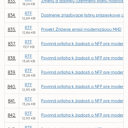
833.
Zmeny a doplnky Územného plánu hospodársko-
18,24 KB
RTF
834.
Doplnenie zriaďovacej listiny príspevkovej o
12,69 KB
RTF
835.
Projekt Zníženie emisií modernizáciou MHD
12,86 KB
RTF
837.
Povinná príloha k žiadosti o NFP pre moderni
13,17 KB
RTF
838.
Povinná príloha k žiadosti o NFP pre moderni
13,43 KB
RTF
839.
Povinná príloha k žiadosti o NFP pre moderni
13,28 KB
RTF
840.
Povinná príloha k žiadosti o NFP pre moderni
12,95 KB
RTF
841.
Povinná príloha k žiadosti o NFP pre modern
13,26 KB
RTF
842.
Povinná príloha k žiadosti o NFP pre moderni
12,93 KB
RTF