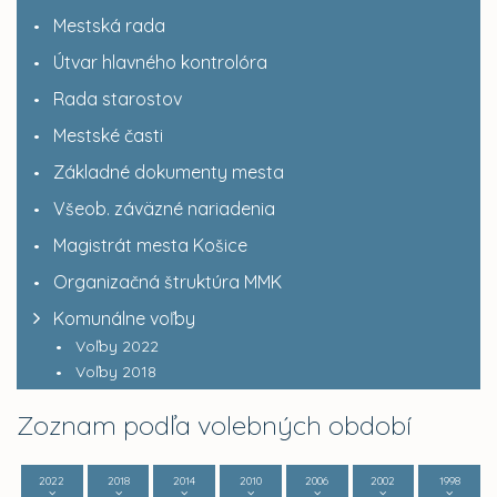
Mestská rada
Útvar hlavného kontrolóra
Rada starostov
Mestské časti
Základné dokumenty mesta
Všeob. záväzné nariadenia
Magistrát mesta Košice
Organizačná štruktúra MMK
Komunálne voľby
Voľby 2022
Voľby 2018
Zoznam podľa volebných období
2022
2018
2014
2010
2006
2002
1998