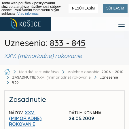
Tento web používa k poskytovaniu
služieb a analýze návštevnosti súbory
NESÚHLASÍM
SÚHLASÍM
cookie. Používaním tohto webu s tým
súhlasíte.
Viac informácií
Uznesenia:
833 - 845
XXV. (mimoriadne) rokovanie
Mestské zastupiteľstvo
Volebné obdobie:
2006 - 2010
ZASADNUTIE:
XXV. (mimoriadne) rokovanie
Uznesenie
836
Zasadnutie
XXV.
NÁZOV:
DÁTUM KONANIA:
(MIMORIADNE)
28.05.2009
ROKOVANIE