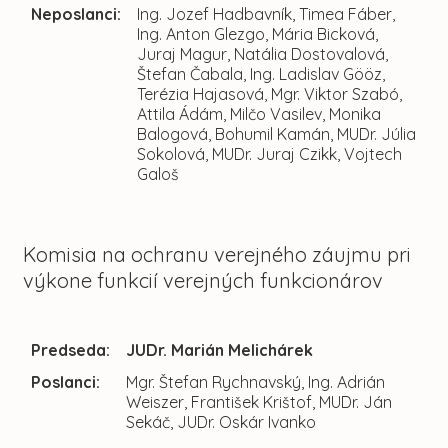
Neposlanci:
Ing. Jozef Hadbavník, Timea Fáber,
Ing. Anton Glezgo, Mária Bicková,
Juraj Magur, Natália Dostovalová,
Štefan Čabala, Ing. Ladislav Gööz,
Terézia Hajasová, Mgr. Viktor Szabó,
Attila Ádám, Milčo Vasilev, Monika
Balogová, Bohumil Kamán, MUDr. Júlia
Sokolová, MUDr. Juraj Czikk, Vojtech
Galoš
Komisia na ochranu verejného záujmu pri
výkone funkcií verejných funkcionárov
Predseda:
JUDr. Marián Melichárek
Poslanci:
Mgr. Štefan Rychnavský, Ing. Adrián
Weiszer, František Krištof, MUDr. Ján
Sekáč, JUDr. Oskár Ivanko