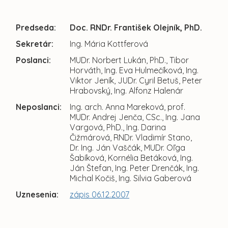
Predseda:
Doc. RNDr. František Olejník, PhD.
Sekretár:
Ing. Mária Kottferová
Poslanci:
MUDr. Norbert Lukán, PhD., Tibor
Horváth, Ing. Eva Hulmečíková, Ing.
Viktor Jeník, JUDr. Cyril Betuš, Peter
Hrabovský, Ing. Alfonz Halenár
Neposlanci:
Ing. arch. Anna Mareková, prof.
MUDr. Andrej Jenča, CSc., Ing. Jana
Vargová, PhD., Ing. Darina
Čižmárová, RNDr. Vladimír Stano,
Dr. Ing. Ján Vaščák, MUDr. Oľga
Šabíková, Kornélia Betáková, Ing.
Ján Štefan, Ing. Peter Drenčák, Ing.
Michal Kočiš, Ing. Silvia Gaberová
Uznesenia:
zápis 06.12.2007