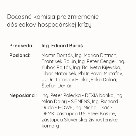
Dočasná komisia pre zmiernenie
dôsledkov hospodárskej krízy
Predseda:
Ing. Eduard Buraš
Poslanci:
Martin Boritáš, Ing. Marián Dittrich,
František Balún, Ing. Peter Cengel, Ing.
Ľuboš Pajtáš, Ing. Bc. Iveta Kijevská,
Tibor Matoušek, PhDr. Pavol Mutafov,
JUDr. Jaroslav Hlinka, Erika Dolná,
Štefan Derján
Neposlanci:
Ing. Peter Palečka - DEXIA banka, Ing.
Milan Dolný - SIEMENS, Ing. Richard
Duda - HOWE, Ing. Michal Tkáč -
DPMK, zástupca U.S. Steel Košice,
zástupca Slovenskej živnostenskej
komory