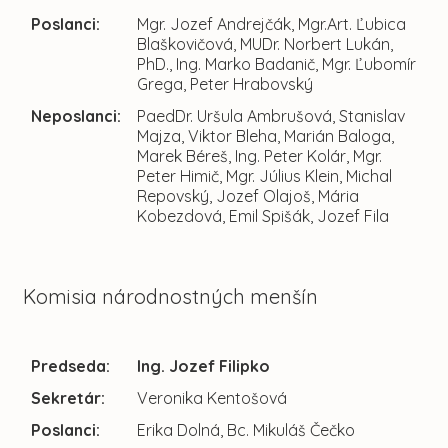
Poslanci:
Mgr. Jozef Andrejčák, Mgr.Art. Ľubica
Blaškovičová, MUDr. Norbert Lukán,
PhD., Ing. Marko Badanič, Mgr. Ľubomír
Grega, Peter Hrabovský
Neposlanci:
PaedDr. Uršula Ambrušová, Stanislav
Majza, Viktor Bleha, Marián Baloga,
Marek Béreš, Ing. Peter Kolár, Mgr.
Peter Himič, Mgr. Július Klein, Michal
Repovský, Jozef Olajoš, Mária
Kobezdová, Emil Spišák, Jozef Fila
Komisia národnostných menšín
Predseda:
Ing. Jozef Filipko
Sekretár:
Veronika Kentošová
Poslanci:
Erika Dolná, Bc. Mikuláš Čečko