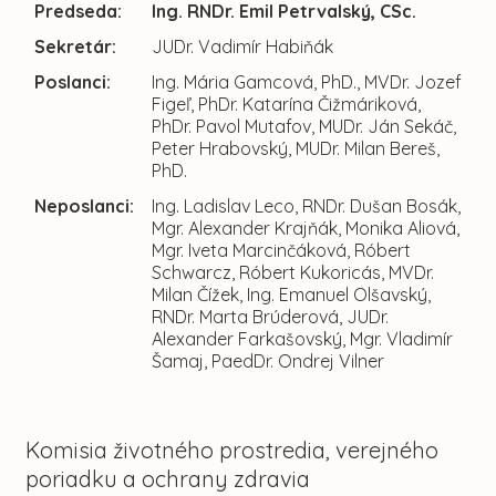
Predseda:
Ing. RNDr. Emil Petrvalský, CSc.
Sekretár:
JUDr. Vadimír Habiňák
Poslanci:
Ing. Mária Gamcová, PhD., MVDr. Jozef
Figeľ, PhDr. Katarína Čižmáriková,
PhDr. Pavol Mutafov, MUDr. Ján Sekáč,
Peter Hrabovský, MUDr. Milan Bereš,
PhD.
Neposlanci:
Ing. Ladislav Leco, RNDr. Dušan Bosák,
Mgr. Alexander Krajňák, Monika Aliová,
Mgr. Iveta Marcinčáková, Róbert
Schwarcz, Róbert Kukoricás, MVDr.
Milan Čížek, Ing. Emanuel Olšavský,
RNDr. Marta Brúderová, JUDr.
Alexander Farkašovský, Mgr. Vladimír
Šamaj, PaedDr. Ondrej Vilner
Komisia životného prostredia, verejného
poriadku a ochrany zdravia