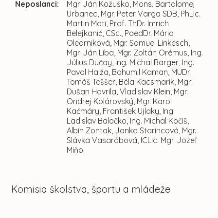
Neposlanci:
Mgr. Ján Kožuško, Mons. Bartolomej
Urbanec, Mgr. Peter Varga SDB, PhLic.
Martin Mati, Prof. ThDr. Imrich
Belejkanič, CSc., PaedDr. Mária
Olearniková, Mgr. Samuel Linkesch,
Mgr. Ján Liba, Mgr. Zoltán Orémus, Ing.
Július Dučay, Ing. Michal Barger, Ing.
Pavol Halža, Bohumil Kaman, MUDr.
Tomáš Teššer, Béla Kacsmarik, Mgr.
Dušan Havrila, Vladislav Klein, Mgr.
Ondrej Kolárovský, Mgr. Karol
Kačmáry, František Ujlaky, Ing.
Ladislav Baločko, Ing. Michal Kočiš,
Albín Zontak, Janka Starincová, Mgr.
Slávka Vasarábová, ICLic. Mgr. Jozef
Miňo
Komisia školstva, športu a mládeže