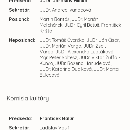
Predseda:
JUDr. Jaroslav Hlinka
Sekretár:
JUDr. Andrea Ivanocová
Poslanci:
Martin Boritáš, JUDr. Marián
Melichárek, JUDr. Cyril Betuš, František
Krištof
Neposlanci:
JUDr. Tomáš Čverčko, JUDr. Ján Čisár,
JUDr. Marián Varga, JUDr. Zsolt
Varga, JUDr. Alexandra Luptáková,
Mgr. Peter Soltész, JUDr. Viktor Žuffa -
Kunčo, JUDr. Božena Hanudelová,
JUDr. Katarína Dudíková, JUDr. Marta
Bulecová
Komisia kultúry
Predseda:
František Balún
Sekretár:
Ladislav Vasiľ