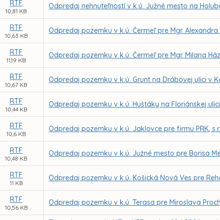
RTF
Odpredaj nehnuteľností v k.ú. Južné mesto na Holub
10,81 KB
RTF
Odpredaj pozemku v k.ú. Čermeľ pre Mgr. Alexandra
10,63 KB
RTF
Odpredaj pozemku v k.ú. Čermeľ pre Mgr. Milana Há
11,19 KB
RTF
Odpredaj pozemku v k.ú. Grunt na Drábovej ulici v 
10,67 KB
RTF
Odpredaj pozemku v k.ú. Huštáky na Floriánskej ulic
10,44 KB
RTF
Odpredaj pozemku v k.ú. Jaklovce pre firmu PRK, s.r.
10,6 KB
RTF
Odpredaj pozemku v k.ú. Južné mesto pre Borisa M
10,48 KB
RTF
Odpredaj pozemku v k.ú. Košická Nová Ves pre Reho
11 KB
RTF
Odpredaj pozemku v k.ú. Terasa pre Miroslava Proc
10,56 KB