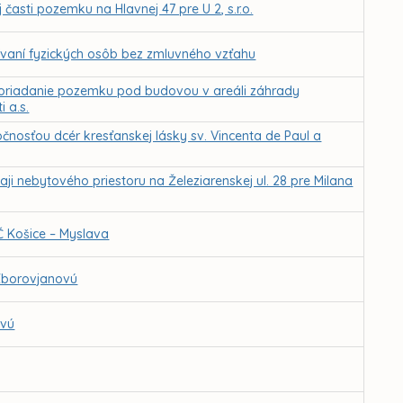
časti pozemku na Hlavnej 47 pre U 2, s.r.o.
vaní fyzických osôb bez zmluvného vzťahu
oriadanie pozemku pod budovou v areáli záhrady
 a.s.
nosťou dcér kresťanskej lásky sv. Vincenta de Paul a
i nebytového priestoru na Železiarenskej ul. 28 pre Milana
 Košice – Myslava
 Zborovjanovú
ovú