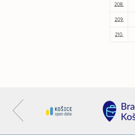
208.
209.
210.