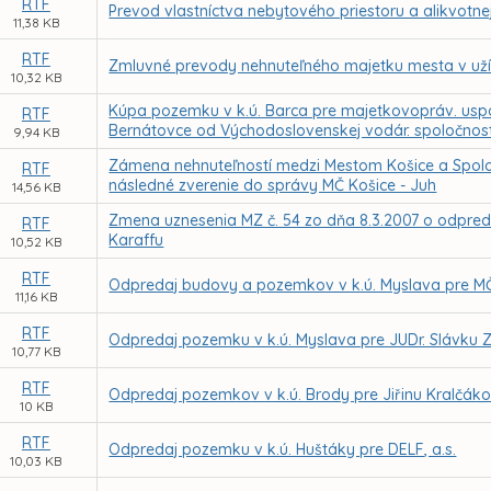
RTF
Prevod vlastníctva nebytového priestoru a alikvotnej 
11,38 KB
RTF
Zmluvné prevody nehnuteľného majetku mesta v uží
10,32 KB
Kúpa pozemku v k.ú. Barca pre majetkovopráv. usp
RTF
Bernátovce od Východoslovenskej vodár. spoločnosti
9,94 KB
Zámena nehnuteľností medzi Mestom Košice a Spoloč
RTF
následné zverenie do správy MČ Košice - Juh
14,56 KB
Zmena uznesenia MZ č. 54 zo dňa 8.3.2007 o odpredaj
RTF
Karaffu
10,52 KB
RTF
Odpredaj budovy a pozemkov v k.ú. Myslava pre MČ
11,16 KB
RTF
Odpredaj pozemku v k.ú. Myslava pre JUDr. Slávku
10,77 KB
RTF
Odpredaj pozemkov v k.ú. Brody pre Jiřinu Kralčák
10 KB
RTF
Odpredaj pozemku v k.ú. Huštáky pre DELF, a.s.
10,03 KB