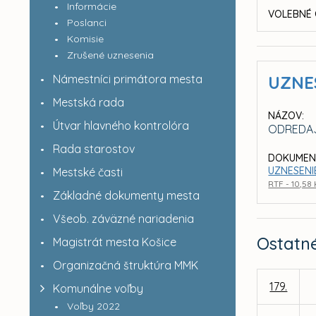
Informácie
VOLEBNÉ 
Poslanci
Komisie
Zrušené uznesenia
Námestníci primátora mesta
UZNE
Mestská rada
NÁZOV:
Útvar hlavného kontrolóra
ODREDAJ
Rada starostov
DOKUMEN
UZNESENI
Mestské časti
RTF - 10,58
Základné dokumenty mesta
Všeob. záväzné nariadenia
Ostatn
Magistrát mesta Košice
Organizačná štruktúra MMK
179.
Komunálne voľby
Voľby 2022