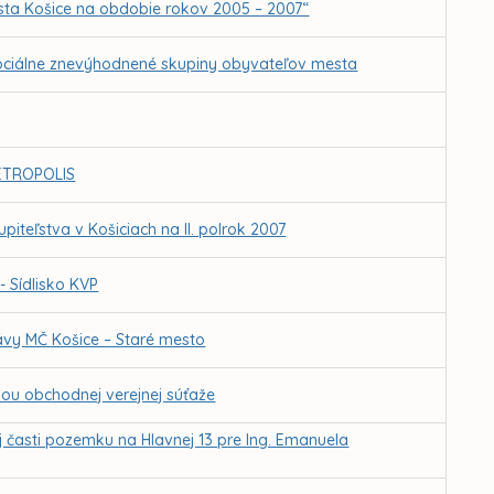
mesta Košice na obdobie rokov 2005 – 2007“
 sociálne znevýhodnené skupiny obyvateľov mesta
ETROPOLIS
teľstva v Košiciach na II. polrok 2007
 Sídlisko KVP
ávy MČ Košice – Staré mesto
mou obchodnej verejnej súťaže
j časti pozemku na Hlavnej 13 pre Ing. Emanuela