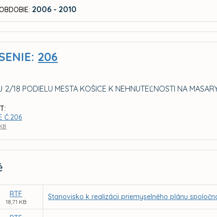
2006 - 2010
OBDOBIE:
SENIE:
206
 2/18 PODIELU MESTA KOŠICE K NEHNUTEĽNOSTI NA MASARYK
T:
E Č.206
 KB
é
RTF
Stanovisko k realizácii priemyselného plánu spoločno
18,71 KB