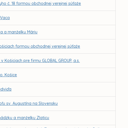
yho č. 18 formou obchodnej verejnej súťaže
 Vaca
za a manželku Máriu
Košiciach formou obchodnej verejnej súťaže
i v Košiciach pre firmu GLOBAL GROUP, a.s.
o. Košice
edviďa
ľu sv. Augustína na Slovensku
hádzku a manželku Zlaticu