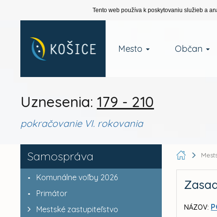
Tento web používa k poskytovaniu služieb a an
Mesto
Občan
Uznesenia:
179 - 210
pokračovanie VI. rokovania
Samospráva
Mests
Komunálne voľby 2026
Zasad
Primátor
P
NÁZOV:
Mestské zastupiteľstvo