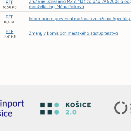
Zrušenie uznesenia MZ č. 1133 zo dňa 29.6.2006 a od
RTF
manželku Ing. Máriu Palkovú
10,58 KB
RTF
Informácia o preverení možnosti založenia Agentúry
10,6 KB
RTF
Zmeny v komisiách mestského zastupiteľstva
14,61 KB