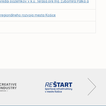
predaj pozemkov v k.ú. Terasa pre Ing. Ľubomíra Palka a
 regionálneho rozvoja mesta Košice