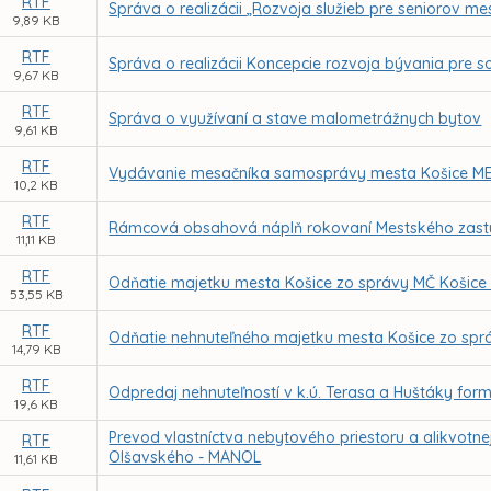
RTF
Správa o realizácii „Rozvoja služieb pre seniorov 
9,89 KB
RTF
Správa o realizácii Koncepcie rozvoja bývania pre
9,67 KB
RTF
Správa o využívaní a stave malometrážnych bytov
9,61 KB
RTF
Vydávanie mesačníka samosprávy mesta Košice M
10,2 KB
RTF
Rámcová obsahová náplň rokovaní Mestského zastupi
11,11 KB
RTF
Odňatie majetku mesta Košice zo správy MČ Košice -
53,55 KB
RTF
Odňatie nehnuteľného majetku mesta Košice zo spr
14,79 KB
RTF
Odpredaj nehnuteľností v k.ú. Terasa a Huštáky for
19,6 KB
Prevod vlastníctva nebytového priestoru a alikvotne
RTF
Olšavského - MANOL
11,61 KB