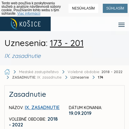
Tento web používa k poskytovaniu
služieb a analýze návštevnosti súbory
NESÚHLASÍM
SÚHLASÍM
cookie. Používaním tohto webu s tým
súhlasíte.
Viac informácií
Uznesenia:
173 - 201
IX. zasadnutie
Mestské zastupiteľstvo
Volebné obdobie:
2018 - 2022
ZASADNUTIE:
IX. zasadnutie
Uznesenie
174
Zasadnutie
IX. ZASADNUTIE
NÁZOV:
DÁTUM KONANIA:
19.09.2019
2018
VOLEBNÉ OBDOBIE:
- 2022