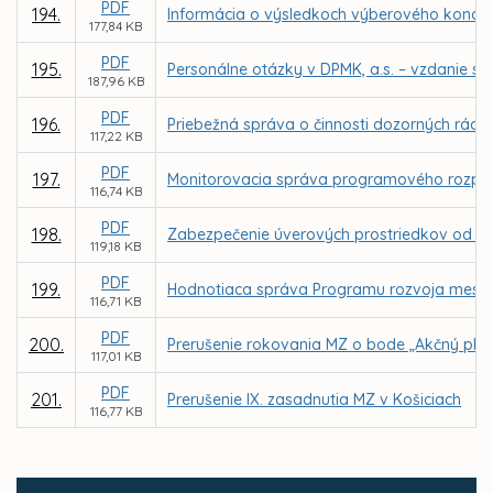
PDF
194.
Informácia o výsledkoch výberového konania 
177,84 KB
PDF
195.
Personálne otázky v DPMK, a.s. – vzdanie sa
187,96 KB
PDF
196.
Priebežná správa o činnosti dozorných rád 
117,22 KB
PDF
197.
Monitorovacia správa programového rozpoč
116,74 KB
PDF
198.
Zabezpečenie úverových prostriedkov od Slo
119,18 KB
PDF
199.
Hodnotiaca správa Programu rozvoja mesta 
116,71 KB
PDF
200.
Prerušenie rokovania MZ o bode „Akčný plán
117,01 KB
PDF
201.
Prerušenie IX. zasadnutia MZ v Košiciach
116,77 KB