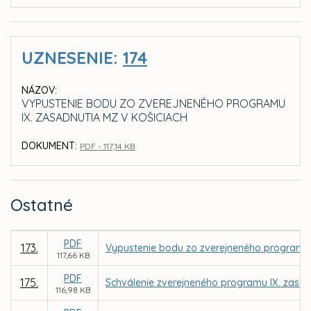
UZNESENIE:
174
NÁZOV:
VYPUSTENIE BODU ZO ZVEREJNENÉHO PROGRAMU
IX. ZASADNUTIA MZ V KOŠICIACH
DOKUMENT:
PDF - 117,14 KB
Ostatné
PDF
173.
Vypustenie bodu zo zverejneného programu 
117,66 KB
PDF
175.
Schválenie zverejneného programu IX. zasad
116,98 KB