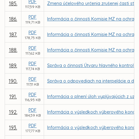
PDF
185.
Zmena účelového určenia zrušenej časti stav
117,59 KB
PDF
186.
Informácia o činnosti Komisie MZ na ochranu
119,71 KB
PDF
187.
Informácia o činnosti Komisie MZ na ochranu
178,75 KB
PDF
188.
Informácia o činnosti Komisie MZ na ochran
117,62 KB
PDF
189.
Správa o činnosti Útvaru hlavného kontroló
117,74 KB
PDF
190.
Správa o odpovediach na interpelácie a dopy
117,11 KB
PDF
191.
Informácia o plnení úloh vyplývajúcich z uzn
116,95 KB
PDF
192.
Informácia o výsledkoch výberového konania
184,59 KB
PDF
193.
Informácia o výsledkoch výberového konania
177,77 KB