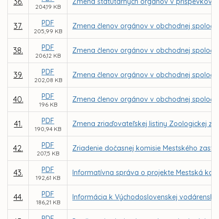
36.
Zmena štatutárnych orgánov v príspevkových
204,19 KB
PDF
37.
Zmena členov orgánov v obchodnej spoločnos
205,99 KB
PDF
38.
Zmena členov orgánov v obchodnej spoločnos
206,12 KB
PDF
39.
Zmena členov orgánov v obchodnej spoločnos
202,08 KB
PDF
40.
Zmena členov orgánov v obchodnej spoločnos
196 KB
PDF
41.
Zmena zriaďovateľskej listiny Zoologickej z
190,94 KB
PDF
42.
Zriadenie dočasnej komisie Mestského zastupi
207,5 KB
PDF
43.
Informatívna správa o projekte Mestská karta
192,61 KB
PDF
44.
Informácia k Východoslovenskej vodárenskej s
186,21 KB
PDF