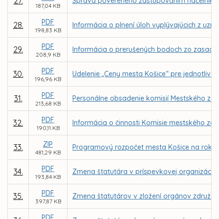
27.
Správa povereného zastupovaním náčelníka Mes
187,04 KB
PDF
28.
Informácia o plnení úloh vyplývajúcich z uzn
198,83 KB
PDF
29.
Informácia o prerušených bodoch zo zasadn
208,9 KB
PDF
30.
Udelenie „Ceny mesta Košice“ pre jednotlivcov
196,96 KB
PDF
31.
Personálne obsadenie komisií Mestského zast
213,68 KB
PDF
32.
Informácia o činnosti Komisie mestského zas
190,11 KB
ZIP
33.
Programový rozpočet mesta Košice na roky 
481,29 KB
PDF
34.
Zmena štatutára v príspevkovej organizácii K
193,84 KB
PDF
35.
Zmena štatutárov v zložení orgánov združení,
397,87 KB
PDF