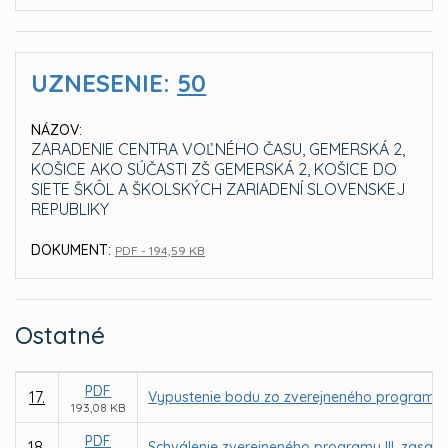
UZNESENIE:
50
NÁZOV:
ZARADENIE CENTRA VOĽNÉHO ČASU, GEMERSKÁ 2,
KOŠICE AKO SÚČASTI ZŠ GEMERSKÁ 2, KOŠICE DO
SIETE ŠKÔL A ŠKOLSKÝCH ZARIADENÍ SLOVENSKEJ
REPUBLIKY
DOKUMENT:
PDF - 194,59 KB
Ostatné
PDF
17.
Vypustenie bodu zo zverejneného programu II
193,08 KB
PDF
18.
Schválenie zverejneného programu III. zasadn