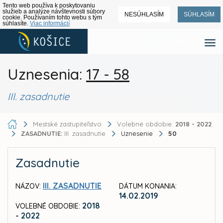
Tento web používa k poskytovaniu
služieb a analýze návštevnosti súbory
NESÚHLASÍM
SÚHLASÍM
cookie. Používaním tohto webu s tým
súhlasíte.
Viac informácií
Uznesenia:
17 - 58
III. zasadnutie
Mestské zastupiteľstvo
Volebné obdobie:
2018 - 2022
ZASADNUTIE:
III. zasadnutie
Uznesenie
50
Zasadnutie
III. ZASADNUTIE
NÁZOV:
DÁTUM KONANIA:
14.02.2019
2018
VOLEBNÉ OBDOBIE:
- 2022