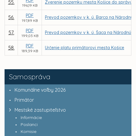
PDF
55.
Zverenie pozemku mesta Košice do správy Z
196,19 KB
PDF
56.
Prevod pozemkov v k. ú. Barca na Národnú di
197,89 KB
PDF
57.
Prevod pozemkov v k. ú. Šaca na Národnú di
199,03 KB
PDF
58.
Určenie platu primátorovi mesta Košice
189,39 KB
Samospráva
Komunálne voľby 2026
Primátor
Mestské zastupiteľstvo
Informácie
Poslanci
Komisie