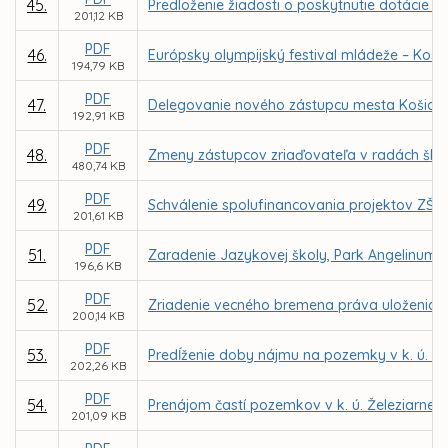
45.
Predloženie žiadosti o poskytnutie dotácie p
201,12 KB
PDF
46.
Európsky olympijský festival mládeže – Koši
194,79 KB
PDF
47.
Delegovanie nového zástupcu mesta Košice v
192,91 KB
PDF
48.
Zmeny zástupcov zriaďovateľa v radách škôl 
480,74 KB
PDF
49.
Schválenie spolufinancovania projektov ZŠ v
201,61 KB
PDF
51.
Zaradenie Jazykovej školy, Park Angelinum 8,
196,6 KB
PDF
52.
Zriadenie vecného bremena práva uloženia, úd
200,14 KB
PDF
53.
Predĺženie doby nájmu na pozemky v k. ú. F
202,26 KB
PDF
54.
Prenájom častí pozemkov v k. ú. Železiarne z
201,09 KB