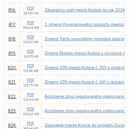
PDF
816.
Záverečný účet mesta Košice za rok 2024
287,45 KB
PDF
817.
3. zmena Programového rozpočtu mesta Ko
190,02 KB
PDF
818.
Zmena Tarify pravidelnej mestskej dopravy
123,87 KB
PDF
819.
Zmena Štatútu mesta Košice v súvislosti s 
124,73 KB
PDF
820.
Zmena VZN mesta Košice č. 253 o poskytova
123,45 KB
PDF
821.
Zmena VZN mesta Košice č. 241 o dočasno
123,75 KB
PDF
822.
Rozšírenie zóny regulovaného parkovania n
123,94 KB
PDF
823.
Rozšírenie zóny regulovaného parkovania 
323,67 KB
PDF
824.
Zapojenie mesta Košice do projektu Európske
143,66 KB