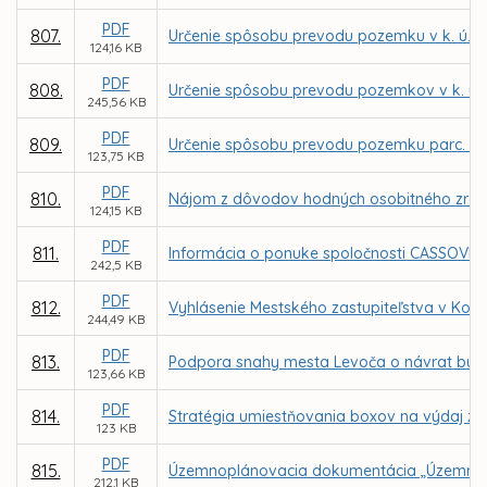
PDF
807.
Určenie spôsobu prevodu pozemku v k. ú. 
124,16 KB
PDF
808.
Určenie spôsobu prevodu pozemkov v k. ú. Jaz
245,56 KB
PDF
809.
Určenie spôsobu prevodu pozemku parc. C KN 
123,75 KB
PDF
810.
Nájom z dôvodov hodných osobitného zreteľa 
124,15 KB
PDF
811.
Informácia o ponuke spoločnosti CASSOVIAIN
242,5 KB
PDF
812.
Vyhlásenie Mestského zastupiteľstva v Koš
244,49 KB
PDF
813.
Podpora snahy mesta Levoča o návrat bust
123,66 KB
PDF
814.
Stratégia umiestňovania boxov na výdaj zá
123 KB
PDF
815.
Územnoplánovacia dokumentácia „Územný 
212,1 KB