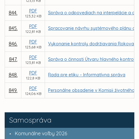
123,15 KB
PDF
844.
Správa o odpovediach na interpelácie a dop
123,32 KB
PDF
845.
Spracovanie návrhu systémového plánu obn
122,81 KB
PDF
846.
Vykonanie kontroly dodržiavania Rokovacie
123,68 KB
PDF
847.
Správa o činnosti Útvaru hlavného kontroló
123,81 KB
PDF
848.
Rada pre etiku – Informatívna správa
122,8 KB
PDF
849.
Personálne obsadenie v Komisii životného p
124,06 KB
Samospráva
Komunálne voľby 2026