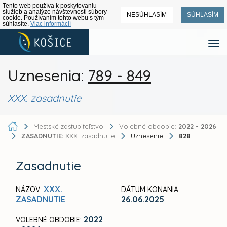
Tento web používa k poskytovaniu
služieb a analýze návštevnosti súbory
NESÚHLASÍM
SÚHLASÍM
cookie. Používaním tohto webu s tým
súhlasíte.
Viac informácií
Uznesenia:
789 - 849
XXX. zasadnutie
Mestské zastupiteľstvo
Volebné obdobie:
2022 - 2026
ZASADNUTIE:
XXX. zasadnutie
Uznesenie
828
Zasadnutie
XXX.
NÁZOV:
DÁTUM KONANIA:
ZASADNUTIE
26.06.2025
2022
VOLEBNÉ OBDOBIE: