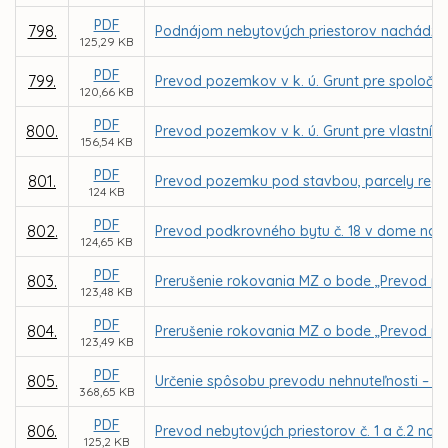
PDF
798.
Podnájom nebytových priestorov nachádzajúc
125,29 KB
PDF
799.
Prevod pozemkov v k. ú. Grunt pre spoločn
120,66 KB
PDF
800.
Prevod pozemkov v k. ú. Grunt pre vlastník
156,54 KB
PDF
801.
Prevod pozemku pod stavbou, parcely regist
124 KB
PDF
802.
Prevod podkrovného bytu č. 18 v dome na u
124,65 KB
PDF
803.
Prerušenie rokovania MZ o bode „Prevod poz
123,48 KB
PDF
804.
Prerušenie rokovania MZ o bode „Prevod poz
123,49 KB
PDF
805.
Určenie spôsobu prevodu nehnuteľnosti – d
368,65 KB
PDF
806.
Prevod nebytových priestorov č. 1 a č.2 na 
125,2 KB