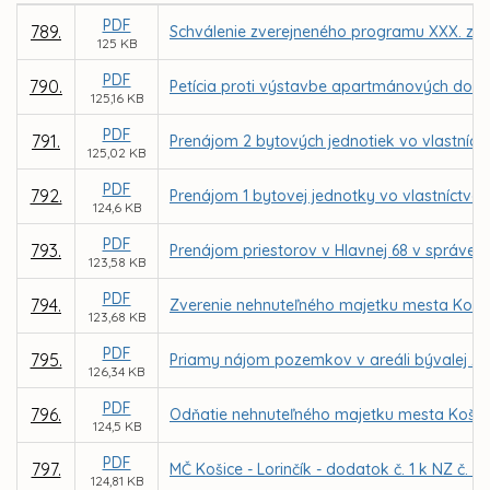
PDF
789.
Schválenie zverejneného programu XXX. zas
125 KB
PDF
790.
Petícia proti výstavbe apartmánových dom
125,16 KB
PDF
791.
Prenájom 2 bytových jednotiek vo vlastníct
125,02 KB
PDF
792.
Prenájom 1 bytovej jednotky vo vlastníctve
124,6 KB
PDF
793.
Prenájom priestorov v Hlavnej 68 v správe
123,58 KB
PDF
794.
Zverenie nehnuteľného majetku mesta Košic
123,68 KB
PDF
795.
Priamy nájom pozemkov v areáli bývalej ZŠ 
126,34 KB
PDF
796.
Odňatie nehnuteľného majetku mesta Košice
124,5 KB
PDF
797.
MČ Košice - Lorinčík - dodatok č. 1 k NZ č.
124,81 KB