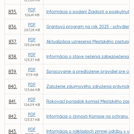
PDF
835.
Informácia o podaní Žiadostí o poskytnutie
126,41 KB
PDF
836.
Grantový program na rok 2025 - schválenie
267,28 KB
PDF
837.
Aktualizácia uznesenia Mestského zastupite
125,04 KB
PDF
838.
Informácia o stave riešenia zabezpečenia 
123,37 KB
PDF
839.
Spracovanie a predloženie pravidiel pre ú
117,9 KB
PDF
840.
Založenie záujmového združenia právnickýc
123,66 KB
PDF
841.
Rokovací poriadok komisií Mestského zastup
124,09 KB
PDF
842.
Informácia o činnosti Komisie na ochranu v
123,37 KB
PDF
843.
Informácia o nákladoch zimnej údržby v u