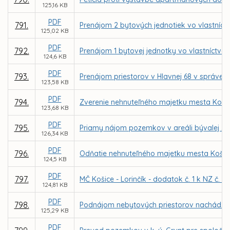
125,16 KB
PDF
791.
Prenájom 2 bytových jednotiek vo vlastníct
125,02 KB
PDF
792.
Prenájom 1 bytovej jednotky vo vlastníctve
124,6 KB
PDF
793.
Prenájom priestorov v Hlavnej 68 v správe
123,58 KB
PDF
794.
Zverenie nehnuteľného majetku mesta Košic
123,68 KB
PDF
795.
Priamy nájom pozemkov v areáli bývalej ZŠ 
126,34 KB
PDF
796.
Odňatie nehnuteľného majetku mesta Košice
124,5 KB
PDF
797.
MČ Košice - Lorinčík - dodatok č. 1 k NZ č.
124,81 KB
PDF
798.
Podnájom nebytových priestorov nachádzajúc
125,29 KB
PDF