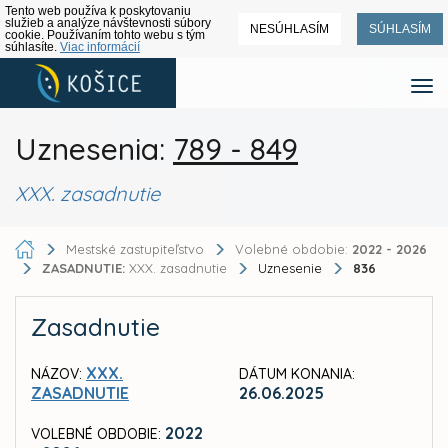
Tento web používa k poskytovaniu
služieb a analýze návštevnosti súbory
NESÚHLASÍM
SÚHLASÍM
cookie. Používaním tohto webu s tým
súhlasíte.
Viac informácií
Uznesenia:
789 - 849
XXX. zasadnutie
Mestské zastupiteľstvo
Volebné obdobie:
2022 - 2026
ZASADNUTIE:
XXX. zasadnutie
Uznesenie
836
Zasadnutie
XXX.
NÁZOV:
DÁTUM KONANIA:
ZASADNUTIE
26.06.2025
2022
VOLEBNÉ OBDOBIE: