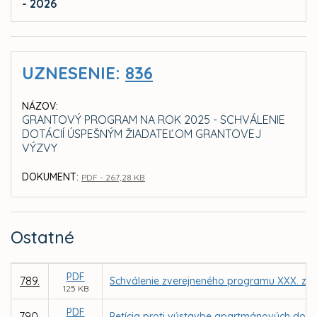
- 2026
UZNESENIE:
836
NÁZOV:
GRANTOVÝ PROGRAM NA ROK 2025 - SCHVÁLENIE
DOTÁCIÍ ÚSPEŠNÝM ŽIADATEĽOM GRANTOVEJ
VÝZVY
DOKUMENT:
PDF - 267,28 KB
Ostatné
PDF
789.
Schválenie zverejneného programu XXX. zas
125 KB
PDF
790.
Petícia proti výstavbe apartmánových dom