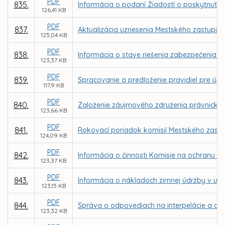
PDF
835.
Informácia o podaní Žiadostí o poskytnutie
126,41 KB
PDF
837.
Aktualizácia uznesenia Mestského zastupite
125,04 KB
PDF
838.
Informácia o stave riešenia zabezpečenia 
123,37 KB
PDF
839.
Spracovanie a predloženie pravidiel pre ú
117,9 KB
PDF
840.
Založenie záujmového združenia právnickýc
123,66 KB
PDF
841.
Rokovací poriadok komisií Mestského zastup
124,09 KB
PDF
842.
Informácia o činnosti Komisie na ochranu v
123,37 KB
PDF
843.
Informácia o nákladoch zimnej údržby v u
123,15 KB
PDF
844.
Správa o odpovediach na interpelácie a dop
123,32 KB