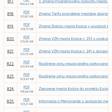
817.
3. zmena Programového rozpočtu mesta Ko
190,02 KB
PDF
818.
Zmena Tarify pravidelnej mestskej dopravy
123,87 KB
PDF
819.
Zmena Štatútu mesta Košice v súvislosti s 
124,73 KB
PDF
820.
Zmena VZN mesta Košice č. 253 o poskytova
123,45 KB
PDF
821.
Zmena VZN mesta Košice č. 241 o dočasno
123,75 KB
PDF
822.
Rozšírenie zóny regulovaného parkovania n
123,94 KB
PDF
823.
Rozšírenie zóny regulovaného parkovania 
323,67 KB
PDF
824.
Zapojenie mesta Košice do projektu Európske
143,66 KB
PDF
825.
Informácia o Memorande o spolupráci medz
123,21 KB