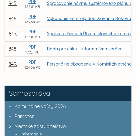
PDF
845.
Spracovanie návrhu systémového plánu obn
122,81 KB
PDF
846.
Vykonanie kontroly dodržiavania Rokovacie
123,68 KB
PDF
847.
Správa o činnosti Útvaru hlavného kontroló
123,81 KB
PDF
848.
Rada pre etiku – Informatívna správa
122,8 KB
PDF
849.
Personálne obsadenie v Komisii životného p
124,06 KB
Samospráva
Komunálne voľby 2026
Primátor
Mestské zastupiteľstvo
Informácie