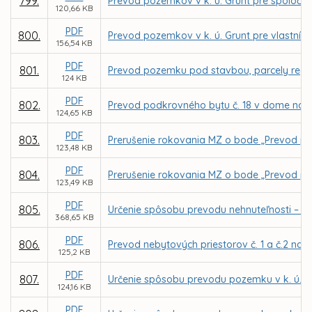
799.
Prevod pozemkov v k. ú. Grunt pre spoločn
120,66 KB
PDF
800.
Prevod pozemkov v k. ú. Grunt pre vlastník
156,54 KB
PDF
801.
Prevod pozemku pod stavbou, parcely regist
124 KB
PDF
802.
Prevod podkrovného bytu č. 18 v dome na u
124,65 KB
PDF
803.
Prerušenie rokovania MZ o bode „Prevod poz
123,48 KB
PDF
804.
Prerušenie rokovania MZ o bode „Prevod poz
123,49 KB
PDF
805.
Určenie spôsobu prevodu nehnuteľnosti – d
368,65 KB
PDF
806.
Prevod nebytových priestorov č. 1 a č.2 na 
125,2 KB
PDF
807.
Určenie spôsobu prevodu pozemku v k. ú. 
124,16 KB
PDF