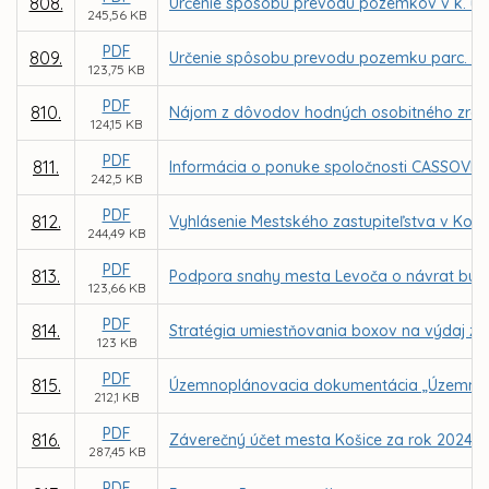
808.
Určenie spôsobu prevodu pozemkov v k. ú. Jaz
245,56 KB
PDF
809.
Určenie spôsobu prevodu pozemku parc. C KN 
123,75 KB
PDF
810.
Nájom z dôvodov hodných osobitného zreteľa 
124,15 KB
PDF
811.
Informácia o ponuke spoločnosti CASSOVIAIN
242,5 KB
PDF
812.
Vyhlásenie Mestského zastupiteľstva v Koš
244,49 KB
PDF
813.
Podpora snahy mesta Levoča o návrat bust
123,66 KB
PDF
814.
Stratégia umiestňovania boxov na výdaj zá
123 KB
PDF
815.
Územnoplánovacia dokumentácia „Územný 
212,1 KB
PDF
816.
Záverečný účet mesta Košice za rok 2024
287,45 KB
PDF