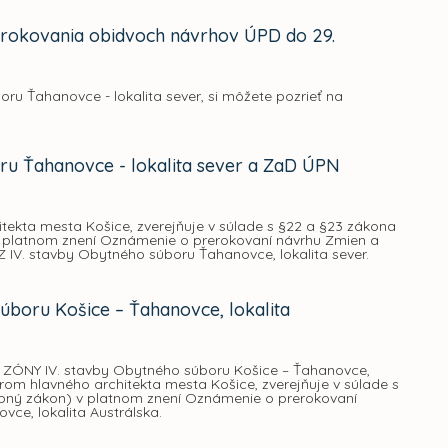
rerokovania obidvoch návrhov ÚPD do 29.
ru Ťahanovce - lokalita sever, si môžete pozrieť na
u Ťahanovce - lokalita sever a ZaD ÚPN
tekta mesta Košice, zverejňuje v súlade s §22 a §23 zákona
 platnom znení Oznámenie o prerokovaní návrhu Zmien a
 IV. stavby Obytného súboru Ťahanovce, lokalita sever.
úboru Košice – Ťahanovce, lokalita
 IV. stavby Obytného súboru Košice – Ťahanovce,
rom hlavného architekta mesta Košice, zverejňuje v súlade s
bný zákon) v platnom znení Oznámenie o prerokovaní
ce, lokalita Austrálska.