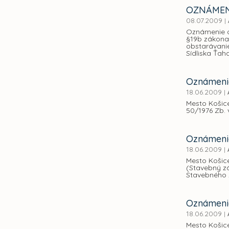
OZNÁMEN
08.07.2009
|
Oznámenie o
§19b zákona 
obstarávani
Sídliska Ťah
Oznámenie
18.06.2009
|
Mesto Košic
50/1976 Zb. 
Oznámenie
18.06.2009
|
Mesto Košice
(Stavebný zá
Stavebného 
Oznámenie
18.06.2009
|
Mesto Košice