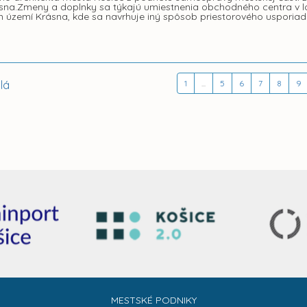
na.Zmeny a doplnky sa týkajú umiestnenia obchodného centra v loka
m území Krásna, kde sa navrhuje iný spôsob priestorového usporiad
lá
1
...
5
6
7
8
9
MESTSKÉ PODNIKY