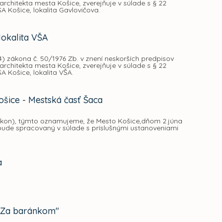
chitekta mesta Košice, zverejňuje v súlade s § 22
Košice, lokalita Gavlovičova.
okalita VŠA
) zákona č. 50/1976 Zb. v znení neskorších predpisov
chitekta mesta Košice, zverejňuje v súlade s § 22
Košice, lokalita VŠA.
šice - Mestská časť Šaca
zákon), týmto oznamujeme, že Mesto Košice,dňom 2.júna
ude spracovaný v súlade s príslušnými ustanoveniami
a
 "Za baránkom"