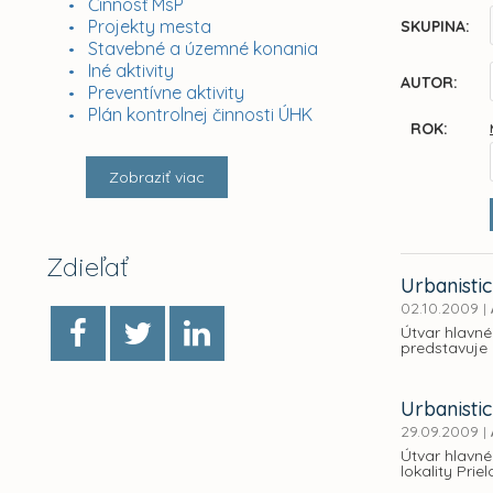
Činnosť MsP
Projekty mesta
SKUPINA:
Stavebné a územné konania
Iné aktivity
AUTOR:
Preventívne aktivity
Plán kontrolnej činnosti ÚHK
ROK:
Zobraziť viac
Zdieľať
Urbanistic
02.10.2009
|
Útvar hlavné
predstavuje 
Urbanistic
29.09.2009
|
Útvar hlavné
lokality Pri