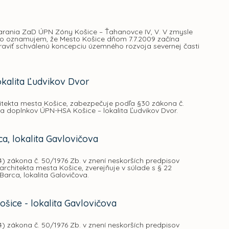
rania ZaD ÚPN Zóny Košice – Ťahanovce IV, V. V zmysle
mto oznamujem, že Mesto Košice dňom 7.7.2009 začína
aviť schválenú koncepciu územného rozvoja severnej časti
kalita Ľudvikov Dvor
itekta mesta Košice, zabezpečuje podľa §30 zákona č.
a doplnkov ÚPN-HSA Košice – lokalita Ľudvikov Dvor.
, lokalita Gavlovičova
) zákona č. 50/1976 Zb. v znení neskorších predpisov
chitekta mesta Košice, zverejňuje v súlade s § 22
rca, lokalita Galovičova.
ice - lokalita Gavlovičova
) zákona č. 50/1976 Zb. v znení neskorších predpisov