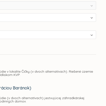
die v lokalite Čičky (v dvoch alternatívach). Riešené územie
ídliskom KVP.
uráciou Baránok)
údie (v dvoch alternatívach) jestvujúcej záhradkárskej
 rodinných domov.