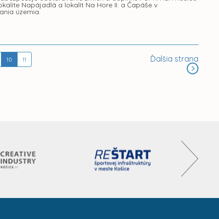
lite Napájadlá a lokalít Na Hore II. a Čapáše v
ania územia.
Ďalšia strana
10
11