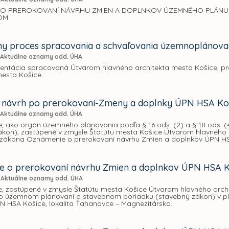
O PREROKOVANÍ NÁVRHU ZMIEN A DOPLNKOV ÚZEMNÉHO PLÁNU H
OM
vny proces spracovania a schvaľovania územnoplánov
Aktuálne oznamy odd. ÚHA
zentácia spracovaná Útvarom hlavného architekta mesta Košice, pr
mesta Košice.
návrh po prerokovaní-Zmeny a doplnky ÚPN HSA Koši
Aktuálne oznamy odd. ÚHA
, ako orgán územného plánovania podľa § 16 ods. (2) a § 18 ods. (4
kon), zastúpené v zmysle Štatútu mesta Košice Útvarom hlavného ar
zákona Oznámenie o prerokovaní návrhu Zmien a doplnkov ÚPN HSA K
 o prerokovaní návrhu Zmien a doplnkov ÚPN HSA Ko
Aktuálne oznamy odd. ÚHA
, zastúpené v zmysle Štatútu mesta Košice Útvarom hlavného archit
 o územnom plánovaní a stavebnom poriadku (stavebný zákon) v p
N HSA Košice, lokalita Ťahanovce – Magnezitárska.