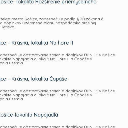
ice- lokalita Rozšírenie priemyselného
itekta mesta Košice, zabezpečuje podľa § 30 zákona č.
n a doplnkov Územného plánu hospodársko-sídelnej
letisko.
 – Krásna, lokalita Na hore II
 zabezpečuje obstarávanie zmien a doplnkov ÚPN HSA Košice
lite Napájadlá a lokalít Na Hore II. a Čapáše v
ania územia.
e – Krásna, lokalita Čapáše
 zabezpečuje obstarávanie zmien a doplnkov ÚPN HSA Košice
lite Napájadlá a lokalít Na Hore II. a Čapáše v
ania územia.
šice-lokalita Napájadlá
 zabezpečuje obstarávanie zmien a doplnkov ÚPN HSA Košice