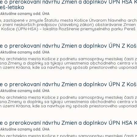
 o prerokovaní návrhu Zmien a doplnkov ÚPN HSA Koš
eš-letisko
Aktuálne oznamy odd. ÚHA
e, zastúpené v zmysle Štatútu mesta Košice Útvarom hlavného arch
 v znení neskorších predpisov (stavebný zákon) obstarávanie Zmie
Košice (ÚPN-HSA) – lokalita Rozšírenie priemyselného parku Pereš - 
 o prerokovaní návrhu Zmien a doplnkov ÚPN Z Košice
Aktuálne oznamy odd. ÚHA
ého architekta mesta Košice z podnetu samosprávy mestskej časti
na.Zmeny a doplnky sa týkajú umiestnenia obchodného centra v loka
m území Krásna, kde sa navrhuje iný spôsob priestorového usporiad
 o prerokovaní návrhu Zmien a doplnkov ÚPN Z Košic
Aktuálne oznamy odd. ÚHA
ého architekta mesta Košice z podnetu samosprávy mestskej časti
na.Zmeny a doplnky sa týkajú umiestnenia obchodného centra v loka
m území Krásna, kde sa navrhuje iný spôsob priestorového usporiad
 o prerokovaní návrhu Zmien a doplnkov ÚPN HSA Ko
Aktuálne oznamy odd. ÚHA
ého architekta mesta Košice z podnetu samosprávy mestskej časti