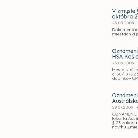
V zmysle 
októbra 
25.09.2009
|
Dokumentácie
miestach a 
Oznámenie
HSA Košic
23.09.2009
|
Mesto Košice
č. 50/1976 
doplnkov ÚPN
Oznámenie
Austrálsk
29.07.2009
|
OZNÁMENIE 
lokalita Aus
§ 23 zákona
návrhu Zmien