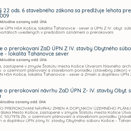
§ 22 ods. 6 stavebného zákona sa predlžuje lehota p
2009
Aktuálne oznamy odd. ÚHA
 ÚPN HSA Košice, lokalita Ťahanovce - sever a ÚPN Z IV. obyt. súbo
portáloch uvedených v predošlom oznámení o prerokovaní.
 o prerokovaní ZaD ÚPN Z IV. stavby Obytného súbor
e - lokalita Ťahanovce sever
Aktuálne oznamy odd. ÚHA
, zastúpené v zmysle Štatútu mesta Košice Útvarom hlavného archi
Zb. o územnom plánovaní a stavebnom poriadku (stavebný zákon) v
 HSA Košice, lokalita Ťahanovce – sever a Zmien a doplnkov ÚPN Z
 o prerokovaní návrhu ZaD ÚPN Z- IV. stavby Obyt. s
a
Aktuálne oznamy odd. ÚHA
O PREROKOVANÍ NÁVRHU ZMIEN A DOPLNKOV ÚZEMNÉHO PLÁNU ZÓNY
trálska Mesto Košice, zastúpené v zmysle Štatútu mesta Košice Útva
 č. 50/1976 Zb. o územnom plánovaní a stavebnom poriadku (stave
 a doplnkov ÚPN zóny IV. stavby Obytného súboru Košice – Ťahanov