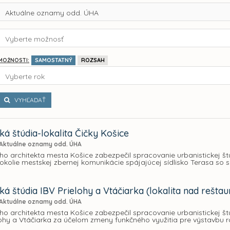
Aktuálne oznamy odd. ÚHA
Vyberte možnosť
SAMOSTATNÝ
ROZSAH
MOŽNOSTI:
Vyberte rok
VYHĽADAŤ
ká štúdia-lokalita Čičky Košice
Aktuálne oznamy odd. ÚHA
ho architekta mesta Košice zabezpečil spracovanie urbanistickej štú
okolie mestskej zbernej komunikácie spájajúcej sídlisko Terasa so s
ká štúdia IBV Prielohy a Vtáčiarka (lokalita nad rešta
Aktuálne oznamy odd. ÚHA
ho architekta mesta Košice zabezpečil spracovanie urbanistickej št
elohy a Vtáčiarka za účelom zmeny funkčného využitia pre výstavbu