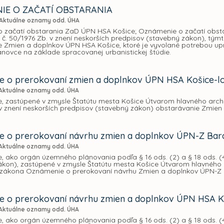
IE O ZAČATÍ OBSTARANIA
Aktuálne oznamy odd. ÚHA
 začatí obstarania ZaD ÚPN HSA Košice; Oznámenie o začatí obsta
č. 50/1976 Zb. v znení neskorších predpisov (stavebný zákon), tý
e Zmien a doplnkov ÚPN HSA Košice, ktoré je vyvolané potrebou upr
anovce na základe spracovanej urbanistickej štúdie.
 o prerokovaní zmien a doplnkov ÚPN HSA Košice-lo
Aktuálne oznamy odd. ÚHA
e, zastúpené v zmysle Štatútu mesta Košice Útvarom hlavného arch
v znení neskorších predpisov (stavebný zákon) obstarávanie Zmien 
 o prerokovaní návrhu zmien a doplnkov ÚPN-Z Barca
Aktuálne oznamy odd. ÚHA
, ako orgán územného plánovania podľa § 16 ods. (2) a § 18 ods. (4
kon), zastúpené v zmysle Štatútu mesta Košice Útvarom hlavného ar
zákona Oznámenie o prerokovaní návrhu Zmien a doplnkov ÚPN-Z Ba
 o prerokovaní návrhu zmien a doplnkov ÚPN HSA Koš
Aktuálne oznamy odd. ÚHA
, ako orgán územného plánovania podľa § 16 ods. (2) a § 18 ods. (4