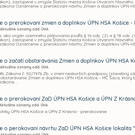
kon), zastúpené v zmysle Štatútu mesta Košice Útvarom hlavného ar
zákona Oznámenie o prerokovaní návrhu Zmien a doplnkov ÚPN HSA 
 o prerokovaní zmien a doplnkov ÚPN HSA Košice - l
Aktuálne oznamy odd. ÚHA
, ako orgán územného plánovania podľa § 16 ods. (2) a § 18 ods. (4
kon), zastúpené v zmysle Štatútu mesta Košice Útvarom hlavného ar
zákona Oznámenie o prerokovaní návrhu Zmien a doplnkov ÚPN HSA 
 o začatí obstarávania Zmien a doplnkov ÚPN HSA Ko
Aktuálne oznamy odd. ÚHA
19b Zákona č. 50/1976 Zb. v znení neskorších predpisov (stavebný 
 obstarávanie Zmien a doplnkov ÚPN HSA Košice – MČ Šaca, ktorý b
ákona.....
e o prerokovaní ZaD ÚPN HSA Košice a ÚPN Z Krásn
Aktuálne oznamy odd. ÚHA
lnky ÚPN HSA Košice a ÚPN Z Krásna - prerokovanie
 o perokovaní návrhu ZaD ÚPN HSA Košice lokalita
Aktuálne oznamy odd. ÚHA