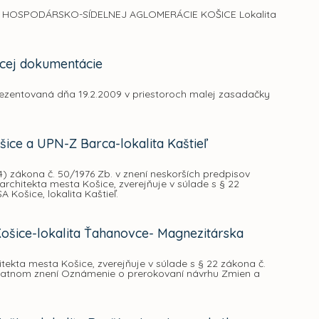
OSPODÁRSKO-SÍDELNEJ AGLOMERÁCIE KOŠICE Lokalita
acej dokumentácie
ezentovaná dňa 19.2.2009 v priestoroch malej zasadačky
ce a UPN-Z Barca-lokalita Kaštieľ
) zákona č. 50/1976 Zb. v znení neskorších predpisov
chitekta mesta Košice, zverejňuje v súlade s § 22
ošice, lokalita Kaštieľ.
šice-lokalita Ťahanovce- Magnezitárska
ekta mesta Košice, zverejňuje v súlade s § 22 zákona č.
latnom znení Oznámenie o prerokovaní návrhu Zmien a