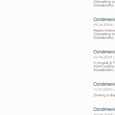
(Stavebný zá
Stavebného 
Oznámenie
05.06.2009
|
Mesto Košice
(Stavebný zá
Stavebného 
Oznámenie
02.06.2009
|
V zmysle § 
2009 začína
stavebného z
Oznámeni
12.05.2009
|
Zmeny a dop
Oznámenie
30.04.2009
|