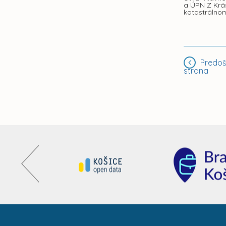
a ÚPN Z Krás
katastrálno
Predoš
strana