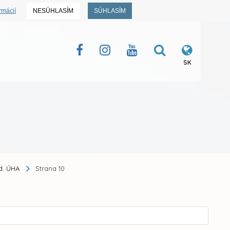
rmácií
NESÚHLASÍM
SÚHLASÍM
SK
dd. ÚHA
Strana 10