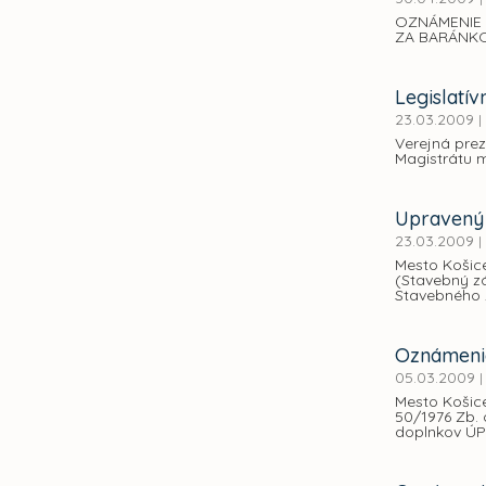
OZNÁMENIE 
ZA BARÁNK
Legislatí
23.03.2009
|
Verejná pre
Magistrátu 
Upravený 
23.03.2009
|
Mesto Košice
(Stavebný zá
Stavebného 
Oznámenie
05.03.2009
|
Mesto Košice
50/1976 Zb.
doplnkov ÚP