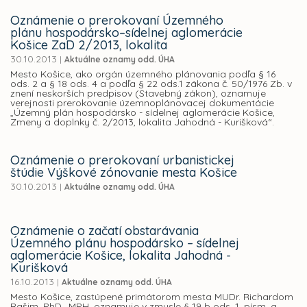
Oznámenie o prerokovaní Územného
plánu hospodársko–sídelnej aglomerácie
Košice ZaD 2/2013, lokalita
30.10.2013
|
Aktuálne oznamy odd. ÚHA
Mesto Košice, ako orgán územného plánovania podľa § 16
ods. 2 a § 18 ods. 4 a podľa § 22 ods.1 zákona č. 50/1976 Zb. v
znení neskorších predpisov (Stavebný zákon), oznamuje
verejnosti prerokovanie územnoplánovacej dokumentácie
„Územný plán hospodársko - sídelnej aglomerácie Košice,
Zmeny a doplnky č. 2/2013, lokalita Jahodná - Kurišková“.
Oznámenie o prerokovaní urbanistickej
štúdie Výškové zónovanie mesta Košice
30.10.2013
|
Aktuálne oznamy odd. ÚHA
Oznámenie o začatí obstarávania
Územného plánu hospodársko – sídelnej
aglomerácie Košice, lokalita Jahodná -
Kurišková
16.10.2013
|
Aktuálne oznamy odd. ÚHA
Mesto Košice, zastúpené primátorom mesta MUDr. Richardom
Rašim, PhD., MPH, oznamuje v zmysle § 19 b ods. 1, písm. a