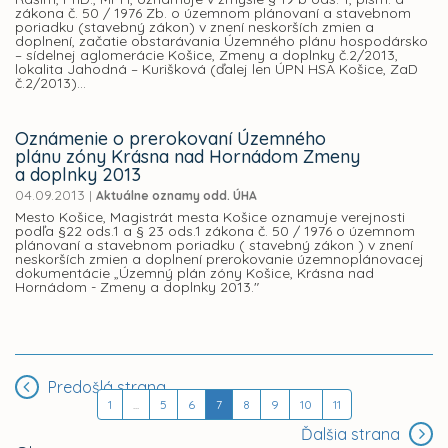
zákona č. 50 / 1976 Zb. o územnom plánovaní a stavebnom
poriadku (stavebný zákon) v znení neskorších zmien a
doplnení, začatie obstarávania Územného plánu hospodársko
– sídelnej aglomerácie Košice, Zmeny a doplnky č.2/2013,
lokalita Jahodná – Kurišková (ďalej len ÚPN HSA Košice, ZaD
č.2/2013)...
Oznámenie o prerokovaní Územného
plánu zóny Krásna nad Hornádom Zmeny
a doplnky 2013
04.09.2013
|
Aktuálne oznamy odd. ÚHA
Mesto Košice, Magistrát mesta Košice oznamuje verejnosti
podľa §22 ods.1 a § 23 ods.1 zákona č. 50 / 1976 o územnom
plánovaní a stavebnom poriadku ( stavebný zákon ) v znení
neskorších zmien a doplnení prerokovanie územnoplánovacej
dokumentácie „Územný plán zóny Košice, Krásna nad
Hornádom - Zmeny a doplnky 2013."
Predošlá strana
1
...
5
6
7
8
9
10
11
Ďalšia strana