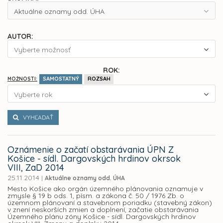
Aktuálne oznamy odd. ÚHA
AUTOR:
Vyberte možnosť
ROK:
SAMOSTATNÝ
ROZSAH
MOŽNOSTI:
Vyberte rok
VYHĽADAŤ
Oznámenie o začatí obstarávania ÚPN Z
Košice - sídl. Dargovských hrdinov okrsok
VIII, ZaD 2014
25.11.2014
|
Aktuálne oznamy odd. ÚHA
Mesto Košice ako orgán územného plánovania oznamuje v
zmysle § 19 b ods. 1, písm. a zákona č. 50 / 1976 Zb. o
územnom plánovaní a stavebnom poriadku (stavebný zákon)
v znení neskorších zmien a doplnení, začatie obstarávania
Územného plánu zóny Košice - sídl. Dargovských hrdinov