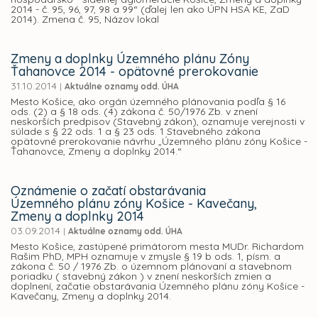
2014 - č. 95, 96, 97, 98 a 99“ (ďalej len ako ÚPN HSA KE, ZaD
2014). Zmena č. 95, Názov lokal
Zmeny a doplnky Územného plánu Zóny
Ťahanovce 2014 - opätovné prerokovanie
31.10.2014
|
Aktuálne oznamy odd. ÚHA
Mesto Košice, ako orgán územného plánovania podľa § 16
ods. (2) a § 18 ods. (4) zákona č. 50/1976 Zb. v znení
neskorších predpisov (Stavebný zákon), oznamuje verejnosti v
súlade s § 22 ods. 1 a § 23 ods. 1 Stavebného zákona
opätovné prerokovanie návrhu „Územného plánu zóny Košice -
Ťahanovce, Zmeny a doplnky 2014.“
Oznámenie o začatí obstarávania
Územného plánu zóny Košice - Kavečany,
Zmeny a doplnky 2014
03.09.2014
|
Aktuálne oznamy odd. ÚHA
Mesto Košice, zastúpené primátorom mesta MUDr. Richardom
Rašim PhD, MPH oznamuje v zmysle § 19 b ods. 1, písm. a
zákona č. 50 / 1976 Zb. o územnom plánovaní a stavebnom
poriadku ( stavebný zákon ) v znení neskorších zmien a
doplnení, začatie obstarávania Územného plánu zóny Košice -
Kavečany, Zmeny a doplnky 2014.