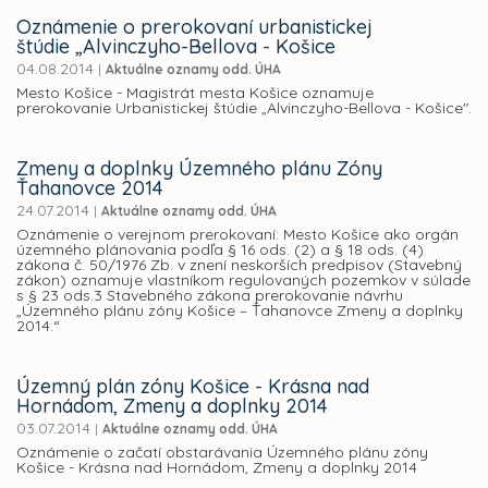
Oznámenie o prerokovaní urbanistickej
štúdie „Alvinczyho-Bellova - Košice
04.08.2014
|
Aktuálne oznamy odd. ÚHA
Mesto Košice - Magistrát mesta Košice oznamuje
prerokovanie Urbanistickej štúdie „Alvinczyho-Bellova - Košice".
Zmeny a doplnky Územného plánu Zóny
Ťahanovce 2014
24.07.2014
|
Aktuálne oznamy odd. ÚHA
Oznámenie o verejnom prerokovaní: Mesto Košice ako orgán
územného plánovania podľa § 16 ods. (2) a § 18 ods. (4)
zákona č. 50/1976 Zb. v znení neskorších predpisov (Stavebný
zákon) oznamuje vlastníkom regulovaných pozemkov v súlade
s § 23 ods.3 Stavebného zákona prerokovanie návrhu
„Územného plánu zóny Košice – Ťahanovce Zmeny a doplnky
2014.“
Územný plán zóny Košice - Krásna nad
Hornádom, Zmeny a doplnky 2014
03.07.2014
|
Aktuálne oznamy odd. ÚHA
Oznámenie o začatí obstarávania Územného plánu zóny
Košice - Krásna nad Hornádom, Zmeny a doplnky 2014