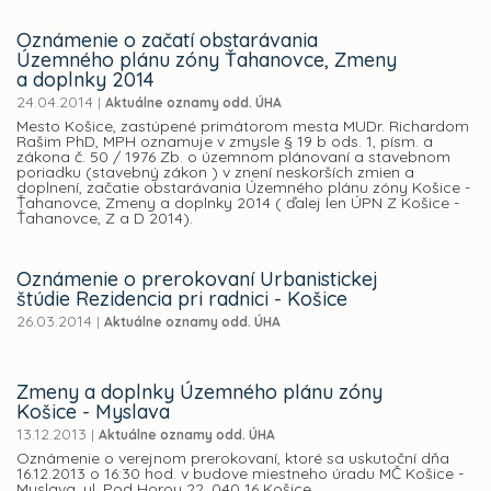
Oznámenie o začatí obstarávania
Územného plánu zóny Ťahanovce, Zmeny
a doplnky 2014
24.04.2014
|
Aktuálne oznamy odd. ÚHA
Mesto Košice, zastúpené primátorom mesta MUDr. Richardom
Rašim PhD, MPH oznamuje v zmysle § 19 b ods. 1, písm. a
zákona č. 50 / 1976 Zb. o územnom plánovaní a stavebnom
poriadku (stavebný zákon ) v znení neskorších zmien a
doplnení, začatie obstarávania Územného plánu zóny Košice -
Ťahanovce, Zmeny a doplnky 2014 ( ďalej len ÚPN Z Košice -
Ťahanovce, Z a D 2014).
Oznámenie o prerokovaní Urbanistickej
štúdie Rezidencia pri radnici - Košice
26.03.2014
|
Aktuálne oznamy odd. ÚHA
Zmeny a doplnky Územného plánu zóny
Košice - Myslava
13.12.2013
|
Aktuálne oznamy odd. ÚHA
Oznámenie o verejnom prerokovaní, ktoré sa uskutoční dňa
16.12.2013 o 16:30 hod. v budove miestneho úradu MČ Košice -
Myslava, ul. Pod Horou 22, 040 16 Košice