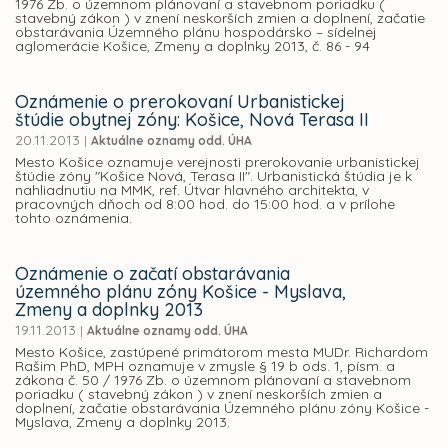
1976 Zb. o územnom plánovaní a stavebnom poriadku (
stavebný zákon ) v znení neskorších zmien a doplnení, začatie
obstarávania Územného plánu hospodársko – sídelnej
aglomerácie Košice, Zmeny a doplnky 2013, č. 86 - 94
Oznámenie o prerokovaní Urbanistickej
štúdie obytnej zóny: Košice, Nová Terasa II
20.11.2013
|
Aktuálne oznamy odd. ÚHA
Mesto Košice oznamuje verejnosti prerokovanie urbanistickej
štúdie zóny "Košice Nová, Terasa II". Urbanistická štúdia je k
nahliadnutiu na MMK, ref. Útvar hlavného architekta, v
pracovných dňoch od 8:00 hod. do 15:00 hod. a v prílohe
tohto oznámenia.
Oznámenie o začatí obstarávania
územného plánu zóny Košice - Myslava,
Zmeny a doplnky 2013
19.11.2013
|
Aktuálne oznamy odd. ÚHA
Mesto Košice, zastúpené primátorom mesta MUDr. Richardom
Rašim PhD, MPH oznamuje v zmysle § 19 b ods. 1, písm. a
zákona č. 50 / 1976 Zb. o územnom plánovaní a stavebnom
poriadku ( stavebný zákon ) v znení neskorších zmien a
doplnení, začatie obstarávania Územného plánu zóny Košice -
Myslava, Zmeny a doplnky 2013.