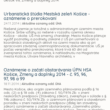
okrsok VIII, Zmeny a doplnky 2014.
Urbanistická štúdia Mestská zeleň Košice -
oznámenie o prerokovaní
24.11.2014
|
Aktuálne oznamy odd. ÚHA
Riešené územie je totožné s administratívnym územím mesta
Košice. Širšie vzťahy sú riešené v rozsahu územia okresu
Košice - okolie. UŠ má smerný charakter, Mesto Košice plánuje
využiť poznatky a podnety získané z UŠ pri usmerňovaní a
koordinácii stavebných aktivít na území mesta ako aj pri
spracovaní záväznej územnoplánovacej dokumentácie. UŠ je
počas verejného prerokovania, ktoré trvá 60 dní od
zverejnenia tohto oznámenia, k nahliadnutiu na Magistráte
mesta Košice, Útvare hlavného architekta, v
Oznámenie o začatí obstarávania ÚPN HSA
Košice, Zmeny a doplnky 2014 - č. 95, 96,
97, 98 a 99
18.11.2014
|
Aktuálne oznamy odd. ÚHA
Mesto Košice, ako orgán územného plánovania podľa § 16
ods. (2) a § 18 ods. (4) zákona č. 50/1976 Zb. v znení
neskorších predpisov (Stavebný zákon), zverejňuje v súlade s §
19b zákona č. 50/1976 Zb. o územnom plánovaní a stavebnom
poriadku v znení neskorších predpisov (ďalej len stavebný
zákon) oznámenie o začatí obstarávania „Územného plánu
hospodársko - sídelnej aglomerácie Košice, Zmeny a doplnky