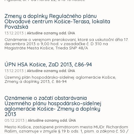
Zmeny a doplnky Regulačného plánu
Obvodové centrum Košice-Terasa, lokalita
Považská
13.12.2013
|
Aktuálne oznamy odd. ÚHA
Oznámenie o verejnom prerokovaní, ktoré sa uskutoční dňa 17.
decembra 2013 o 9,00 hod. v zasadačke č. D 310 na
Magistráte Mesta Košice, Trieda SNP 48/A
ÚPN HSA Košice, ZaD 2013, č.86-94
13.12.2013
|
Aktuálne oznamy odd. ÚHA
Územný plán hospodársko-sídelnej aglomerácie Košice,
Zmeny a doplnky 2013, č. 86-94
Oznámenie o začatí obstarávania
Územného plánu hospodársko–sídelnej
aglomerácie Košice- Zmeny a doplnky
2013
05.12.2013
|
Aktuálne oznamy odd. ÚHA
Mesto Košice, zastúpené primátorom mesta MUDr. Richardom
Rašim, oznamuje v zmysle § 19 b ods. 1, písm. a zákona č. 50 /