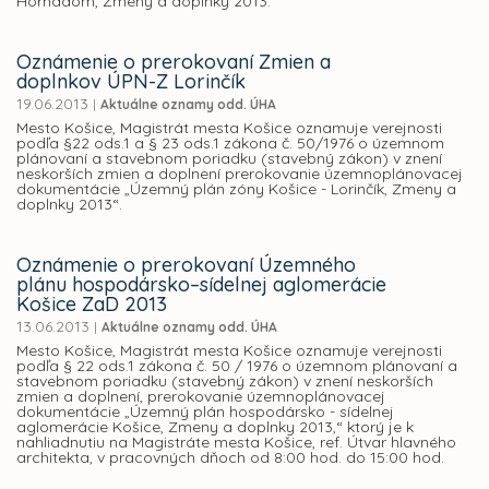
Hornádom, Zmeny a doplnky 2013.
Oznámenie o prerokovaní Zmien a
doplnkov ÚPN-Z Lorinčík
19.06.2013
|
Aktuálne oznamy odd. ÚHA
Mesto Košice, Magistrát mesta Košice oznamuje verejnosti
podľa §22 ods.1 a § 23 ods.1 zákona č. 50/1976 o územnom
plánovaní a stavebnom poriadku (stavebný zákon) v znení
neskorších zmien a doplnení prerokovanie územnoplánovacej
dokumentácie „Územný plán zóny Košice - Lorinčík, Zmeny a
doplnky 2013“.
Oznámenie o prerokovaní Územného
plánu hospodársko–sídelnej aglomerácie
Košice ZaD 2013
13.06.2013
|
Aktuálne oznamy odd. ÚHA
Mesto Košice, Magistrát mesta Košice oznamuje verejnosti
podľa § 22 ods.1 zákona č. 50 / 1976 o územnom plánovaní a
stavebnom poriadku (stavebný zákon) v znení neskorších
zmien a doplnení, prerokovanie územnoplánovacej
dokumentácie „Územný plán hospodársko - sídelnej
aglomerácie Košice, Zmeny a doplnky 2013,“ ktorý je k
nahliadnutiu na Magistráte mesta Košice, ref. Útvar hlavného
architekta, v pracovných dňoch od 8:00 hod. do 15:00 hod.