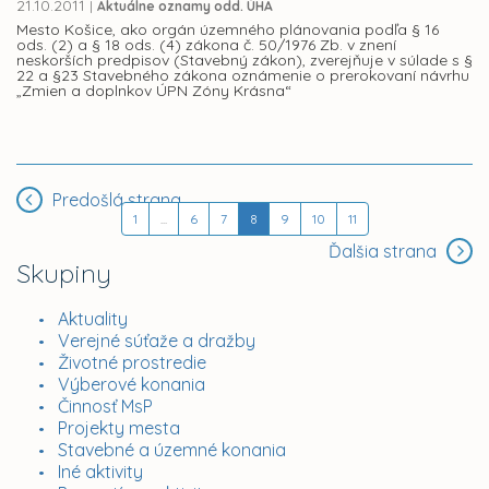
21.10.2011
|
Aktuálne oznamy odd. ÚHA
Mesto Košice, ako orgán územného plánovania podľa § 16
ods. (2) a § 18 ods. (4) zákona č. 50/1976 Zb. v znení
neskorších predpisov (Stavebný zákon), zverejňuje v súlade s §
22 a §23 Stavebného zákona oznámenie o prerokovaní návrhu
„Zmien a doplnkov ÚPN Zóny Krásna“
Predošlá strana
1
...
6
7
8
9
10
11
Ďalšia strana
Skupiny
Aktuality
Verejné súťaže a dražby
Životné prostredie
Výberové konania
Činnosť MsP
Projekty mesta
Stavebné a územné konania
Iné aktivity