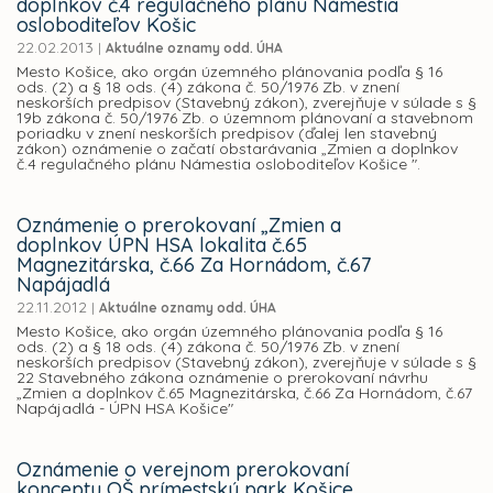
doplnkov č.4 regulačného plánu Námestia
osloboditeľov Košic
22.02.2013
|
Aktuálne oznamy odd. ÚHA
Mesto Košice, ako orgán územného plánovania podľa § 16
ods. (2) a § 18 ods. (4) zákona č. 50/1976 Zb. v znení
neskorších predpisov (Stavebný zákon), zverejňuje v súlade s §
19b zákona č. 50/1976 Zb. o územnom plánovaní a stavebnom
poriadku v znení neskorších predpisov (ďalej len stavebný
zákon) oznámenie o začatí obstarávania „Zmien a doplnkov
č.4 regulačného plánu Námestia osloboditeľov Košice ".
Oznámenie o prerokovaní „Zmien a
doplnkov ÚPN HSA lokalita č.65
Magnezitárska, č.66 Za Hornádom, č.67
Napájadlá
22.11.2012
|
Aktuálne oznamy odd. ÚHA
Mesto Košice, ako orgán územného plánovania podľa § 16
ods. (2) a § 18 ods. (4) zákona č. 50/1976 Zb. v znení
neskorších predpisov (Stavebný zákon), zverejňuje v súlade s §
22 Stavebného zákona oznámenie o prerokovaní návrhu
„Zmien a doplnkov č.65 Magnezitárska, č.66 Za Hornádom, č.67
Napájadlá - ÚPN HSA Košice"
Oznámenie o verejnom prerokovaní
konceptu OŠ prímestský park Košice