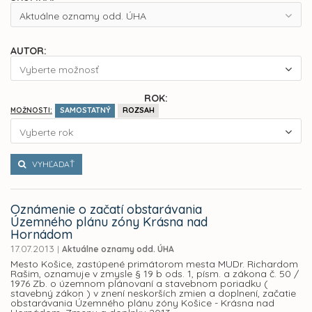
Aktuálne oznamy odd. ÚHA
AUTOR:
Vyberte možnosť
ROK:
SAMOSTATNÝ
ROZSAH
MOŽNOSTI:
Vyberte rok
VYHĽADAŤ
Oznámenie o začatí obstarávania
Územného plánu zóny Krásna nad
Hornádom
17.07.2013
|
Aktuálne oznamy odd. ÚHA
Mesto Košice, zastúpené primátorom mesta MUDr. Richardom
Rašim, oznamuje v zmysle § 19 b ods. 1, písm. a zákona č. 50 /
1976 Zb. o územnom plánovaní a stavebnom poriadku (
stavebný zákon ) v znení neskorších zmien a doplnení, začatie
obstarávania Územného plánu zóny Košice - Krásna nad