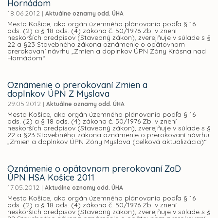
Hornádom
18.06.2012
|
Aktuálne oznamy odd. ÚHA
Mesto Košice, ako orgán územného plánovania podľa § 16
ods. (2) a § 18 ods. (4) zákona č. 50/1976 Zb. v znení
neskorších predpisov (Stavebný zákon), zverejňuje v súlade s §
22 a §23 Stavebného zákona oznámenie o opätovnom
prerokovaní návrhu „Zmien a doplnkov ÚPN Zóny Krásna nad
Hornádom“
Oznámenie o prerokovaní Zmien a
doplnkov ÚPN Z Myslava
29.05.2012
|
Aktuálne oznamy odd. ÚHA
Mesto Košice, ako orgán územného plánovania podľa § 16
ods. (2) a § 18 ods. (4) zákona č. 50/1976 Zb. v znení
neskorších predpisov (Stavebný zákon), zverejňuje v súlade s §
22 a §23 Stavebného zákona oznámenie o prerokovaní návrhu
„Zmien a doplnkov ÚPN Zóny Myslava (celková aktualizácia)“
Oznámenie o opätovnom prerokovaní ZaD
ÚPN HSA Košice 2011
17.05.2012
|
Aktuálne oznamy odd. ÚHA
Mesto Košice, ako orgán územného plánovania podľa § 16
ods. (2) a § 18 ods. (4) zákona č. 50/1976 Zb. v znení
neskorších predpisov (Stavebný zákon), zverejňuje v súlade s §