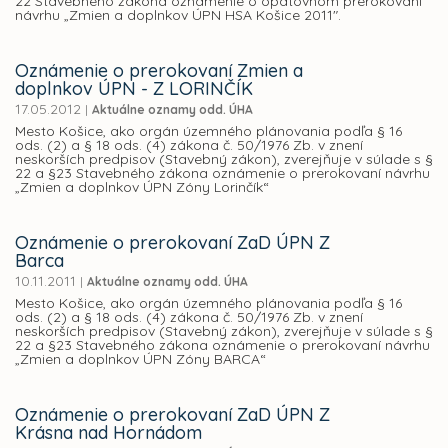
22 Stavebného zákona oznámenie o opätovnom prerokovaní
návrhu „Zmien a doplnkov ÚPN HSA Košice 2011".
Oznámenie o prerokovaní Zmien a
doplnkov ÚPN - Z LORINČÍK
17.05.2012
|
Aktuálne oznamy odd. ÚHA
Mesto Košice, ako orgán územného plánovania podľa § 16
ods. (2) a § 18 ods. (4) zákona č. 50/1976 Zb. v znení
neskorších predpisov (Stavebný zákon), zverejňuje v súlade s §
22 a §23 Stavebného zákona oznámenie o prerokovaní návrhu
„Zmien a doplnkov ÚPN Zóny Lorinčík“
Oznámenie o prerokovaní ZaD ÚPN Z
Barca
10.11.2011
|
Aktuálne oznamy odd. ÚHA
Mesto Košice, ako orgán územného plánovania podľa § 16
ods. (2) a § 18 ods. (4) zákona č. 50/1976 Zb. v znení
neskorších predpisov (Stavebný zákon), zverejňuje v súlade s §
22 a §23 Stavebného zákona oznámenie o prerokovaní návrhu
„Zmien a doplnkov ÚPN Zóny BARCA“
Oznámenie o prerokovaní ZaD ÚPN Z
Krásna nad Hornádom