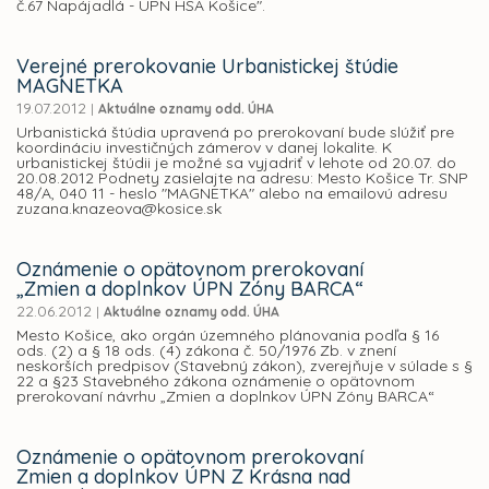
č.67 Napájadlá - ÚPN HSA Košice".
Verejné prerokovanie Urbanistickej štúdie
MAGNETKA
19.07.2012
|
Aktuálne oznamy odd. ÚHA
Urbanistická štúdia upravená po prerokovaní bude slúžiť pre
koordináciu investičných zámerov v danej lokalite. K
urbanistickej štúdii je možné sa vyjadriť v lehote od 20.07. do
20.08.2012 Podnety zasielajte na adresu: Mesto Košice Tr. SNP
48/A, 040 11 - heslo "MAGNETKA" alebo na emailovú adresu
zuzana.knazeova@kosice.sk
Oznámenie o opätovnom prerokovaní
„Zmien a doplnkov ÚPN Zóny BARCA“
22.06.2012
|
Aktuálne oznamy odd. ÚHA
Mesto Košice, ako orgán územného plánovania podľa § 16
ods. (2) a § 18 ods. (4) zákona č. 50/1976 Zb. v znení
neskorších predpisov (Stavebný zákon), zverejňuje v súlade s §
22 a §23 Stavebného zákona oznámenie o opätovnom
prerokovaní návrhu „Zmien a doplnkov ÚPN Zóny BARCA“
Oznámenie o opätovnom prerokovaní
Zmien a doplnkov ÚPN Z Krásna nad