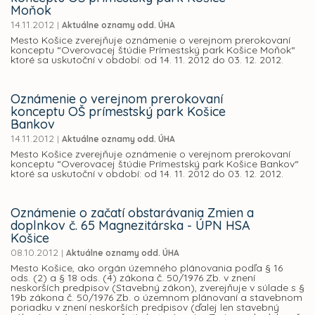
Moňok
14.11.2012
|
Aktuálne oznamy odd. ÚHA
Mesto Košice zverejňuje oznámenie o verejnom prerokovaní
konceptu “Overovacej štúdie Prímestský park Košice Moňok“
ktoré sa uskutoční v období: od 14. 11. 2012 do 03. 12. 2012.
Oznámenie o verejnom prerokovaní
konceptu OŠ prímestský park Košice
Bankov
14.11.2012
|
Aktuálne oznamy odd. ÚHA
Mesto Košice zverejňuje oznámenie o verejnom prerokovaní
konceptu “Overovacej štúdie Prímestský park Košice Bankov“
ktoré sa uskutoční v období: od 14. 11. 2012 do 03. 12. 2012.
Oznámenie o začatí obstarávania Zmien a
doplnkov č. 65 Magnezitárska - ÚPN HSA
Košice
08.10.2012
|
Aktuálne oznamy odd. ÚHA
Mesto Košice, ako orgán územného plánovania podľa § 16
ods. (2) a § 18 ods. (4) zákona č. 50/1976 Zb. v znení
neskorších predpisov (Stavebný zákon), zverejňuje v súlade s §
19b zákona č. 50/1976 Zb. o územnom plánovaní a stavebnom
poriadku v znení neskorších predpisov (ďalej len stavebný