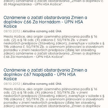
zákon) oznámenie o začatí obstarávania „Zmien a doplnkov č.
65 Magnezitárska - ÚPN HSA Košice".
Oznámenie o začatí obstarávania Zmien a
doplnkov č.66 Za Hornádom - ÚPN HSA
Košice
08.10.2012
|
Aktuálne oznamy odd. ÚHA
Mesto Košice, ako orgán územného plánovania podľa § 16
ods. (2) a § 18 ods. (4) zákona č. 50/1976 Zb. v znení
neskorších predpisov (Stavebný zákon), zverejňuje v súlade s §
19b zákona č. 50/1976 Zb. o územnom plánovaní a stavebnom
poriadku v znení neskorších predpisov (ďalej len stavebný
zákon) oznámenie o začatí obstarávania „Zmien a doplnkov
č.66 Za Hornádom - ÚPN HSA Košice".
Oznámenie o začatí obstarávania Zmien a
doplnkov č.67 Napájadlá - ÚPN HSA
Košice
08.10.2012
|
Aktuálne oznamy odd. ÚHA
Mesto Košice, ako orgán územného plánovania podľa § 16
ods. (2) a § 18 ods. (4) zákona č. 50/1976 Zb. v znení
neskorších predpisov (Stavebný zákon), zverejňuje v súlade s §
19b zákona č. 50/1976 Zb. o územnom plánovaní a stavebnom
poriadku v znení neskorších predpisov (ďalej len stavebný
zákon) oznámenie o začatí obstarávania „Zmien a doplnkov