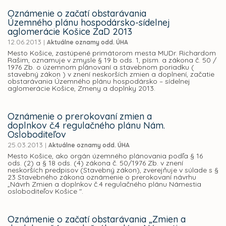
Oznámenie o začatí obstarávania
Územného plánu hospodársko-sídelnej
aglomerácie Košice ZaD 2013
12.06.2013
|
Aktuálne oznamy odd. ÚHA
Mesto Košice, zastúpené primátorom mesta MUDr. Richardom
Rašim, oznamuje v zmysle § 19 b ods. 1, písm. a zákona č. 50 /
1976 Zb. o územnom plánovaní a stavebnom poriadku (
stavebný zákon ) v znení neskorších zmien a doplnení, začatie
obstarávania Územného plánu hospodársko – sídelnej
aglomerácie Košice, Zmeny a doplnky 2013.
Oznámenie o prerokovaní zmien a
doplnkov č.4 regulačného plánu Nám.
Osloboditeľov
25.03.2013
|
Aktuálne oznamy odd. ÚHA
Mesto Košice, ako orgán územného plánovania podľa § 16
ods. (2) a § 18 ods. (4) zákona č. 50/1976 Zb. v znení
neskorších predpisov (Stavebný zákon), zverejňuje v súlade s §
23 Stavebného zákona oznámenie o prerokovaní návrhu
„Návrh Zmien a doplnkov č.4 regulačného plánu Námestia
osloboditeľov Košice ".
Oznámenie o začatí obstarávania „Zmien a