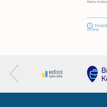
Mesto Košice
Predoš
strana