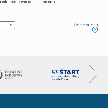
ajetku obcí prenajať tento majetok
Ďalšia strana
...
12