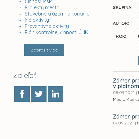
Činnosť MsP
Projekty mesta
SKUPINA:
Stavebné a územné konania
Iné aktivity
AUTOR:
Preventívne aktivity
Plán kontrolnej činnosti ÚHK
ROK:
Zobraziť viac
Zdieľať
Zámer pre
v platnom 
08.09.2021
|
Mesto Košice
Zámer pre
07.09.2021
|