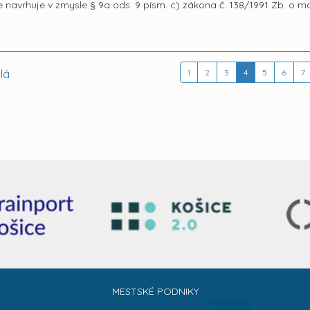
 navrhuje v zmysle § 9a ods. 9 písm. c) zákona č. 138/1991 Zb. o m
lá
1
2
3
4
5
6
7
MESTSKÉ PODNIKY