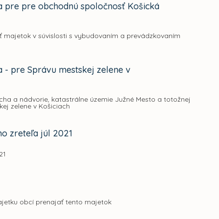
a pre pre obchodnú spoločnosť Košická
ať majetok v súvislosti s vybudovaním a prevádzkovaním
 - pre Správu mestskej zelene v
ha a nádvorie, katastrálne územie Južné Mesto a totožnej
kej zelene v Košiciach
o zreteľa júl 2021
21
ajetku obcí prenajať tento majetok