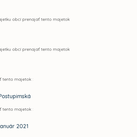
ajetku obcí prenajať tento majetok
ajetku obcí prenajať tento majetok
ť tento majetok :
 Postupimská
ť tento majetok :
január 2021