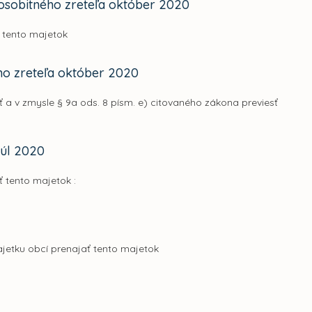
osobitného zreteľa október 2020
ť tento majetok
ho zreteľa október 2020
 a v zmysle § 9a ods. 8 písm. e) citovaného zákona previesť
júl 2020
ť tento majetok :
ajetku obcí prenajať tento majetok