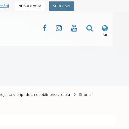
rmácií
NESÚHLASÍM
SÚHLASÍM
SK
majetku v prípadoch osobitného zreteľa
Strana 4