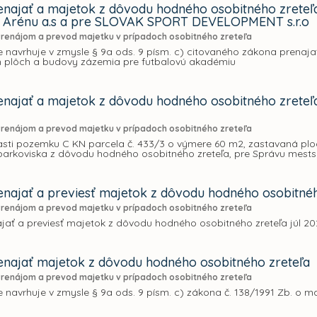
najať a majetok z dôvodu hodného osobitného zreteľ
ú Arénu a.s a pre SLOVAK SPORT DEVELOPMENT s.r.o
Prenájom a prevod majetku v prípadoch osobitného zreteľa
 navrhuje v zmysle § 9a ods. 9 písm. c) citovaného zákona prenaj
h plôch a budovy zázemia pre futbalovú akadémiu
najať a majetok z dôvodu hodného osobitného zreteľa
Prenájom a prevod majetku v prípadoch osobitného zreteľa
asti pozemku C KN parcela č. 433/3 o výmere 60 m2, zastavaná ploc
 parkoviska z dôvodu hodného osobitného zreteľa, pre Správu mests
najať a previesť majetok z dôvodu hodného osobitnéh
Prenájom a prevod majetku v prípadoch osobitného zreteľa
jať a previesť majetok z dôvodu hodného osobitného zreteľa júl 20
najať majetok z dôvodu hodného osobitného zreteľa
Prenájom a prevod majetku v prípadoch osobitného zreteľa
 navrhuje v zmysle § 9a ods. 9 písm. c) zákona č. 138/1991 Zb. o m