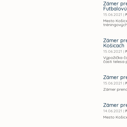
Zámer pre
Futbalov
15.06.2021
|
Mesto Košice
tréningovýc
Zámer pre
Košicach
15.06.2021
|
Výpožička č
časti telesa
Zámer pre
15.06.2021
|
Zámer prena
Zámer pre
14.06.2021
|
Mesto Košice