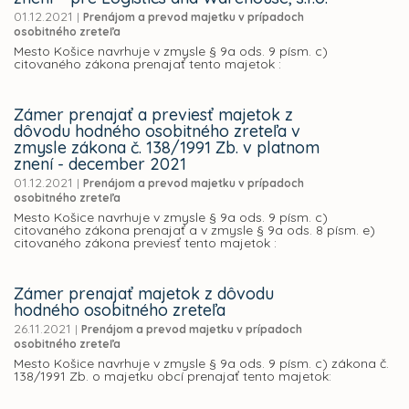
01.12.2021
|
Prenájom a prevod majetku v prípadoch
osobitného zreteľa
Mesto Košice navrhuje v zmysle § 9a ods. 9 písm. c)
citovaného zákona prenajať tento majetok :
Zámer prenajať a previesť majetok z
dôvodu hodného osobitného zreteľa v
zmysle zákona č. 138/1991 Zb. v platnom
znení - december 2021
01.12.2021
|
Prenájom a prevod majetku v prípadoch
osobitného zreteľa
Mesto Košice navrhuje v zmysle § 9a ods. 9 písm. c)
citovaného zákona prenajať a v zmysle § 9a ods. 8 písm. e)
citovaného zákona previesť tento majetok :
Zámer prenajať majetok z dôvodu
hodného osobitného zreteľa
26.11.2021
|
Prenájom a prevod majetku v prípadoch
osobitného zreteľa
Mesto Košice navrhuje v zmysle § 9a ods. 9 písm. c) zákona č.
138/1991 Zb. o majetku obcí prenajať tento majetok: