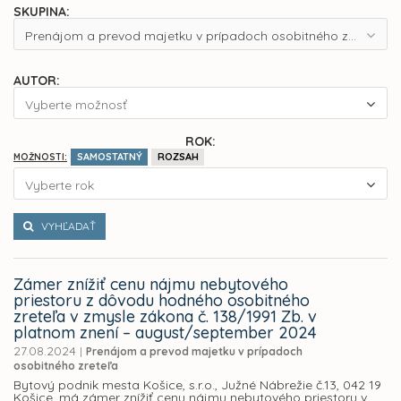
SKUPINA:
Prenájom a prevod majetku v prípadoch osobitného zreteľa
AUTOR:
Vyberte možnosť
ROK:
SAMOSTATNÝ
ROZSAH
MOŽNOSTI:
Vyberte rok
VYHĽADAŤ
Zámer znížiť cenu nájmu nebytového
priestoru z dôvodu hodného osobitného
zreteľa v zmysle zákona č. 138/1991 Zb. v
platnom znení – august/september 2024
27.08.2024
|
Prenájom a prevod majetku v prípadoch
osobitného zreteľa
Bytový podnik mesta Košice, s.r.o., Južné Nábrežie č.13, 042 19
Košice, má zámer znížiť cenu nájmu nebytového priestoru v