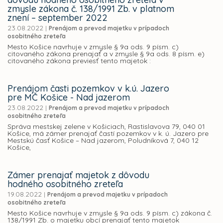
zmysle zákona č. 138/1991 Zb. v platnom
znení – september 2022
23.08.2022
|
Prenájom a prevod majetku v prípadoch
osobitného zreteľa
Mesto Košice navrhuje v zmysle § 9a ods. 9 písm. c)
citovaného zákona prenajať a v zmysle § 9a ods. 8 písm. e)
citovaného zákona previesť tento majetok :
Prenájom časti pozemkov v k.ú. Jazero
pre MČ Košice - Nad jazerom
23.08.2022
|
Prenájom a prevod majetku v prípadoch
osobitného zreteľa
Správa mestskej zelene v Košiciach, Rastislavova 79, 040 01
Košice, má zámer prenajať častí pozemkov v k. ú. Jazero pre
Mestskú časť Košice – Nad jazerom, Poludníková 7, 040 12
Košice,
Zámer prenajať majetok z dôvodu
hodného osobitného zreteľa
19.08.2022
|
Prenájom a prevod majetku v prípadoch
osobitného zreteľa
Mesto Košice navrhuje v zmysle § 9a ods. 9 písm. c) zákona č.
138/1991 Zb. o majetku obcí prenajať tento majetok