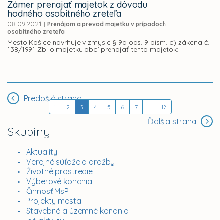
Zámer prenajať majetok z dôvodu
hodného osobitného zreteľa
08.09.2021
|
Prenájom a prevod majetku v prípadoch
osobitného zreteľa
Mesto Košice navrhuje v zmysle § 9a ods. 9 písm. c) zákona č.
138/1991 Zb. o majetku obcí prenajať tento majetok:
Predošlá strana
1
2
3
4
5
6
7
...
12
Ďalšia strana
Skupiny
Aktuality
Verejné súťaže a dražby
Životné prostredie
Výberové konania
Činnosť MsP
Projekty mesta
Stavebné a územné konania