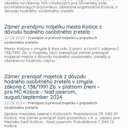
objekte na Hlavnej 105 v Košiciach pre Slovenský zväz
protifašistických bojovníkov, oblastná organizácia Košice, z
dôvodu hodného osobitného zreteľa
Zámer prenájmu majetku mesta Košice z
dôvodu hodného osobitného zreteľa
22.08.2024
|
Prenájom a prevod majetku v prípadoch
osobitného zreteľa
Mesto Košice v zmysle § 9aa ods. 2 písm. e) bod 1. zákona č.
138/1991 Zb. o majetku obcí zverejňuje zámer prenajať
majetok mesta z dôvodu hodného osobitného zreteľa a
všeobecnú hodnotu nájmu
Zámer prenajať majetok z dôvodu
hodného osobitného zreteľa v zmysle
zákona č. 138/1991 Zb. v platnom znení –
pre MČ Košice – Nad jazerom,
august/september 2024
22.08.2024
|
Prenájom a prevod majetku v prípadoch
osobitného zreteľa
Správa mestskej zelene v Košiciach, Rastislavova 79, 040 01
Košice, má zámer prenajať časti pozemkov v k. ú. Jazero pre
Mestskú časť Košice – Nad jazerom, Poludníková 7, 040 12
Košice