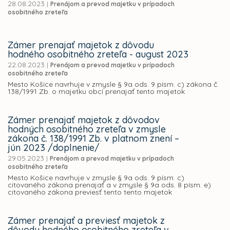
28.08.2023
|
Prenájom a prevod majetku v prípadoch
osobitného zreteľa
Zámer prenajať majetok z dôvodu
hodného osobitného zreteľa - august 2023
22.08.2023
|
Prenájom a prevod majetku v prípadoch
osobitného zreteľa
Mesto Košice navrhuje v zmysle § 9a ods. 9 písm. c) zákona č.
138/1991 Zb. o majetku obcí prenajať tento majetok
Zámer prenajať majetok z dôvodov
hodných osobitného zreteľa v zmysle
zákona č. 138/1991 Zb. v platnom znení –
jún 2023 /doplnenie/
29.05.2023
|
Prenájom a prevod majetku v prípadoch
osobitného zreteľa
Mesto Košice navrhuje v zmysle § 9a ods. 9 písm. c)
citovaného zákona prenajať a v zmysle § 9a ods. 8 písm. e)
citovaného zákona previesť tento tento majetok
Zámer prenajať a previesť majetok z
dôvodu hodného osobitného zreteľa v