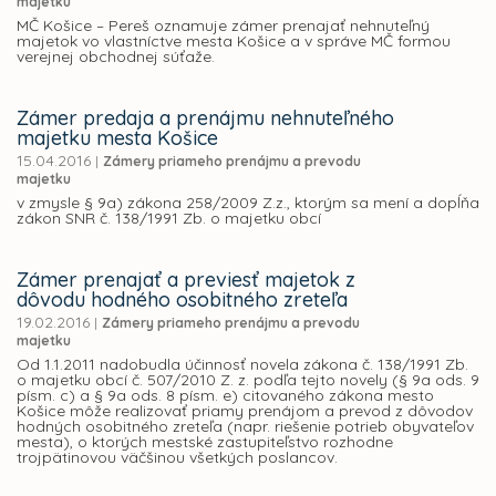
majetku
MČ Košice – Pereš oznamuje zámer prenajať nehnuteľný
majetok vo vlastníctve mesta Košice a v správe MČ formou
verejnej obchodnej súťaže.
Zámer predaja a prenájmu nehnuteľného
majetku mesta Košice
15.04.2016
|
Zámery priameho prenájmu a prevodu
majetku
v zmysle § 9a) zákona 258/2009 Z.z., ktorým sa mení a dopĺňa
zákon SNR č. 138/1991 Zb. o majetku obcí
Zámer prenajať a previesť majetok z
dôvodu hodného osobitného zreteľa
19.02.2016
|
Zámery priameho prenájmu a prevodu
majetku
Od 1.1.2011 nadobudla účinnosť novela zákona č. 138/1991 Zb.
o majetku obcí č. 507/2010 Z. z. podľa tejto novely (§ 9a ods. 9
písm. c) a § 9a ods. 8 písm. e) citovaného zákona mesto
Košice môže realizovať priamy prenájom a prevod z dôvodov
hodných osobitného zreteľa (napr. riešenie potrieb obyvateľov
mesta), o ktorých mestské zastupiteľstvo rozhodne
trojpätinovou väčšinou všetkých poslancov.