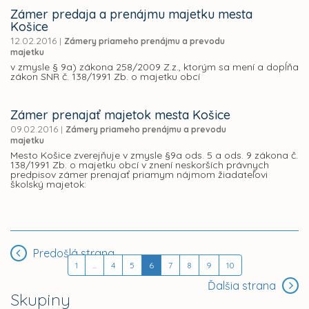
Zámer predaja a prenájmu majetku mesta
Košice
12.02.2016
|
Zámery priameho prenájmu a prevodu
majetku
v zmysle § 9a) zákona 258/2009 Z.z., ktorým sa mení a dopĺňa
zákon SNR č. 138/1991 Zb. o majetku obcí
Zámer prenajať majetok mesta Košice
09.02.2016
|
Zámery priameho prenájmu a prevodu
majetku
Mesto Košice zverejňuje v zmysle §9a ods. 5 a ods. 9 zákona č.
138/1991 Zb. o majetku obcí v znení neskorších právnych
predpisov zámer prenajať priamym nájmom žiadateľovi
školský majetok:
Predošlá strana
1
...
4
5
6
7
8
9
10
Ďalšia strana
Skupiny