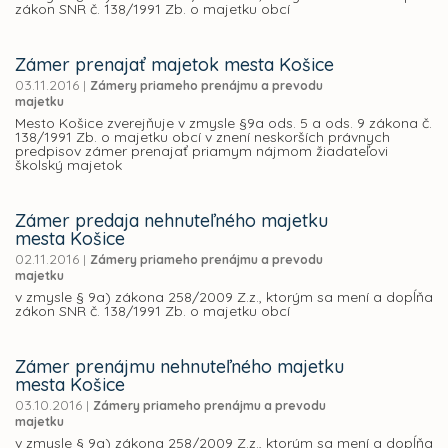
zákon SNR č. 138/1991 Zb. o majetku obcí
Zámer prenajať majetok mesta Košice
03.11.2016
|
Zámery priameho prenájmu a prevodu
majetku
Mesto Košice zverejňuje v zmysle §9a ods. 5 a ods. 9 zákona č.
138/1991 Zb. o majetku obcí v znení neskorších právnych
predpisov zámer prenajať priamym nájmom žiadateľovi
školský majetok
Zámer predaja nehnuteľného majetku
mesta Košice
02.11.2016
|
Zámery priameho prenájmu a prevodu
majetku
v zmysle § 9a) zákona 258/2009 Z.z., ktorým sa mení a dopĺňa
zákon SNR č. 138/1991 Zb. o majetku obcí
Zámer prenájmu nehnuteľného majetku
mesta Košice
03.10.2016
|
Zámery priameho prenájmu a prevodu
majetku
v zmysle § 9a) zákona 258/2009 Z.z., ktorým sa mení a dopĺňa