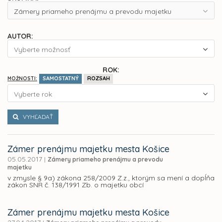
Zámery priameho prenájmu a prevodu majetku
AUTOR:
Vyberte možnosť
ROK:
SAMOSTATNÝ
ROZSAH
MOŽNOSTI:
Vyberte rok
VYHĽADAŤ
Zámer prenájmu majetku mesta Košice
05.05.2017
|
Zámery priameho prenájmu a prevodu
majetku
v zmysle § 9a) zákona 258/2009 Z.z., ktorým sa mení a dopĺňa
zákon SNR č. 138/1991 Zb. o majetku obcí
Zámer prenájmu majetku mesta Košice