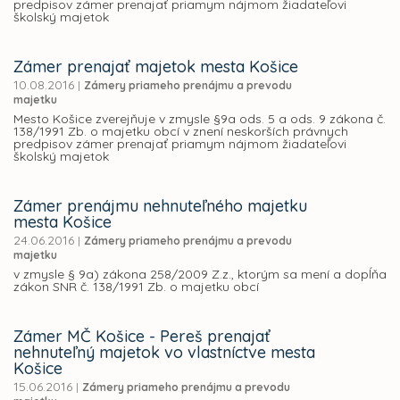
predpisov zámer prenajať priamym nájmom žiadateľovi
školský majetok
Zámer prenajať majetok mesta Košice
10.08.2016
|
Zámery priameho prenájmu a prevodu
majetku
Mesto Košice zverejňuje v zmysle §9a ods. 5 a ods. 9 zákona č.
138/1991 Zb. o majetku obcí v znení neskorších právnych
predpisov zámer prenajať priamym nájmom žiadateľovi
školský majetok
Zámer prenájmu nehnuteľného majetku
mesta Košice
24.06.2016
|
Zámery priameho prenájmu a prevodu
majetku
v zmysle § 9a) zákona 258/2009 Z.z., ktorým sa mení a dopĺňa
zákon SNR č. 138/1991 Zb. o majetku obcí
Zámer MČ Košice - Pereš prenajať
nehnuteľný majetok vo vlastníctve mesta
Košice
15.06.2016
|
Zámery priameho prenájmu a prevodu