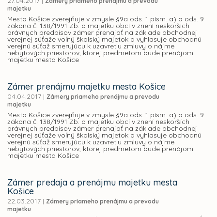
27.04.2017
|
Zámery priameho prenájmu a prevodu
majetku
Mesto Košice zverejňuje v zmysle §9a ods. 1 písm. a) a ods. 9
zákona č. 138/1991 Zb. o majetku obcí v znení neskorších
právnych predpisov zámer prenajať na základe obchodnej
verejnej súťaže voľný školský majetok a vyhlasuje obchodnú
verejnú súťaž smerujúcu k uzavretiu zmluvy o nájme
nebytových priestorov, ktorej predmetom bude prenájom
majetku mesta Košice
Zámer prenájmu majetku mesta Košice
04.04.2017
|
Zámery priameho prenájmu a prevodu
majetku
Mesto Košice zverejňuje v zmysle §9a ods. 1 písm. a) a ods. 9
zákona č. 138/1991 Zb. o majetku obcí v znení neskorších
právnych predpisov zámer prenajať na základe obchodnej
verejnej súťaže voľný školský majetok a vyhlasuje obchodnú
verejnú súťaž smerujúcu k uzavretiu zmluvy o nájme
nebytových priestorov, ktorej predmetom bude prenájom
majetku mesta Košice
Zámer predaja a prenájmu majetku mesta
Košice
22.03.2017
|
Zámery priameho prenájmu a prevodu
majetku