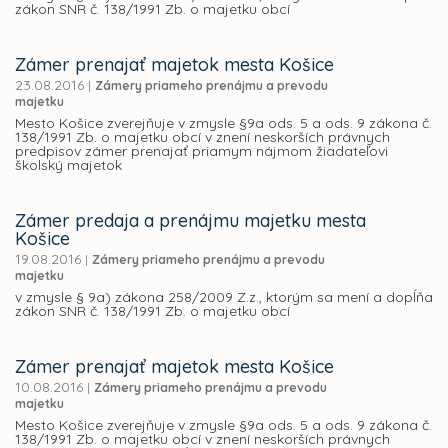
zákon SNR č. 138/1991 Zb. o majetku obcí
Zámer prenajať majetok mesta Košice
23.08.2016
|
Zámery priameho prenájmu a prevodu
majetku
Mesto Košice zverejňuje v zmysle §9a ods. 5 a ods. 9 zákona č.
138/1991 Zb. o majetku obcí v znení neskorších právnych
predpisov zámer prenajať priamym nájmom žiadateľovi
školský majetok
Zámer predaja a prenájmu majetku mesta
Košice
19.08.2016
|
Zámery priameho prenájmu a prevodu
majetku
v zmysle § 9a) zákona 258/2009 Z.z., ktorým sa mení a dopĺňa
zákon SNR č. 138/1991 Zb. o majetku obcí
Zámer prenajať majetok mesta Košice
10.08.2016
|
Zámery priameho prenájmu a prevodu
majetku
Mesto Košice zverejňuje v zmysle §9a ods. 5 a ods. 9 zákona č.
138/1991 Zb. o majetku obcí v znení neskorších právnych