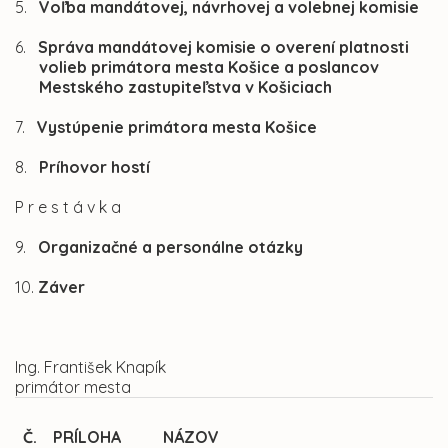
5.
Voľba mandátovej, návrhovej a volebnej komisie
6.
Správa mandátovej komisie o overení platnosti
volieb primátora mesta Košice a poslancov
Mestského zastupiteľstva v Košiciach
7.
Vystúpenie primátora mesta Košice
8.
Príhovor hostí
P r e s t á v k a
9.
Organizačné a personálne otázky
10.
Záver
Ing. František Knapík
primátor mesta
Č.
PRÍLOHA
NÁZOV