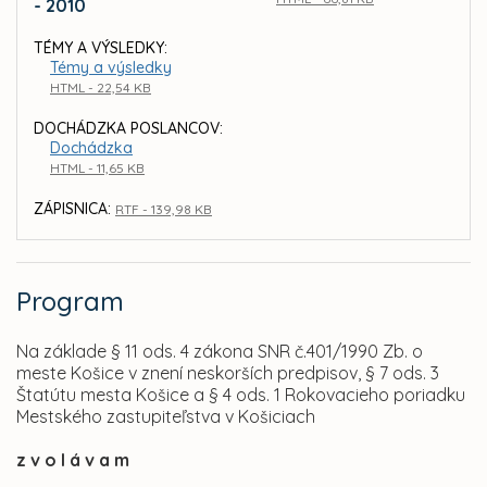
- 2010
TÉMY A VÝSLEDKY:
Témy a výsledky
HTML - 22,54 KB
DOCHÁDZKA POSLANCOV:
Dochádzka
HTML - 11,65 KB
ZÁPISNICA:
RTF - 139,98 KB
Program
Na základe § 11 ods. 4 zákona SNR č.401/1990 Zb. o
meste Košice v znení neskorších predpisov, § 7 ods. 3
Štatútu mesta Košice a § 4 ods. 1 Rokovacieho poriadku
Mestského zastupiteľstva v Košiciach
z v o l á v a m