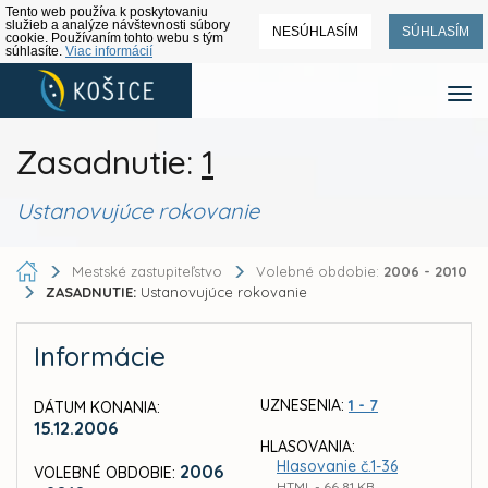
Tento web používa k poskytovaniu
služieb a analýze návštevnosti súbory
NESÚHLASÍM
SÚHLASÍM
cookie. Používaním tohto webu s tým
súhlasíte.
Viac informácií
Zasadnutie:
1
Ustanovujúce rokovanie
Mestské zastupiteľstvo
Volebné obdobie:
2006 - 2010
ZASADNUTIE:
Ustanovujúce rokovanie
Informácie
UZNESENIA:
1 - 7
DÁTUM KONANIA:
15.12.2006
HLASOVANIA:
Hlasovanie č.1-36
2006
VOLEBNÉ OBDOBIE:
HTML - 66,81 KB