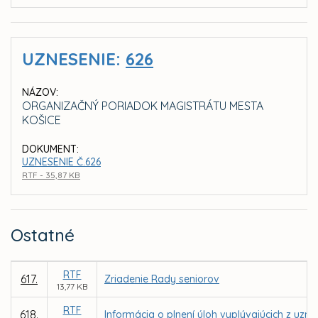
UZNESENIE:
626
NÁZOV:
ORGANIZAČNÝ PORIADOK MAGISTRÁTU MESTA
KOŠICE
DOKUMENT:
UZNESENIE Č.626
RTF - 35,87 KB
Ostatné
RTF
617.
Zriadenie Rady seniorov
13,77 KB
RTF
618.
Informácia o plnení úloh vyplývajúcich z uz