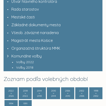
Útvar hlavného kontrolóra
Rada starostov
Mestské časti
Základné dokumenty mesta
Všeob. záväzné nariadenia
Magistrát mesta Košice
Organizačná štruktúra MMK
Komunálne voľby
Voľby 2022
Voľby 2018
Zoznam podľa volebných období
2022
2018
2014
2010
2006
2002
1998
2026
2022
2018
2014
2010
2006
2002
1994
1991