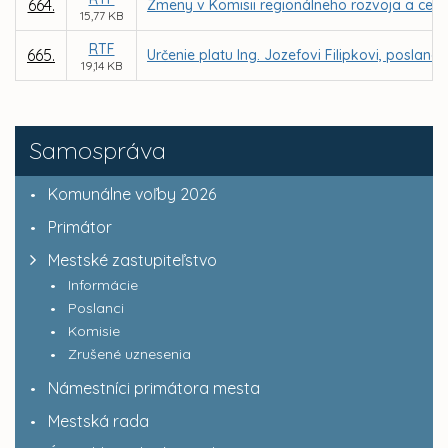
664.
Zmeny v Komisii regionálneho rozvoja a cest
15,77 KB
RTF
665.
Určenie platu Ing. Jozefovi Filipkovi, posl
19,14 KB
Samospráva
Komunálne voľby 2026
Primátor
Mestské zastupiteľstvo
Informácie
Poslanci
Komisie
Zrušené uznesenia
Námestníci primátora mesta
Mestská rada