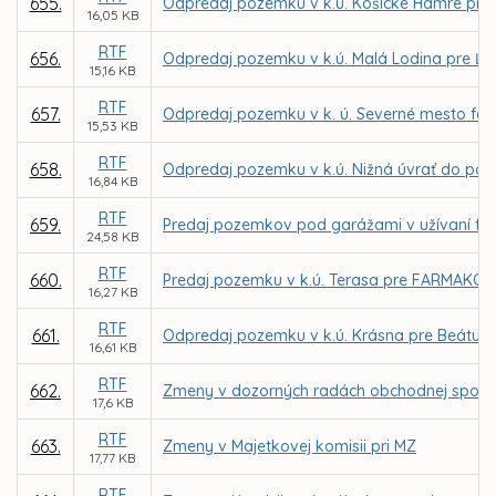
655.
Odpredaj pozemku v k.ú. Košické Hámre pre
16,05 KB
RTF
656.
Odpredaj pozemku v k.ú. Malá Lodina pre Ľ
15,16 KB
RTF
657.
Odpredaj pozemku v k. ú. Severné mesto form
15,53 KB
RTF
658.
Odpredaj pozemku v k.ú. Nižná úvrať do podiel.
16,84 KB
RTF
659.
Predaj pozemkov pod garážami v užívaní fyz
24,58 KB
RTF
660.
Predaj pozemku v k.ú. Terasa pre FARMAKOL, s
16,27 KB
RTF
661.
Odpredaj pozemku v k.ú. Krásna pre Beátu K
16,61 KB
RTF
662.
Zmeny v dozorných radách obchodnej spoločno
17,6 KB
RTF
663.
Zmeny v Majetkovej komisii pri MZ
17,77 KB
RTF