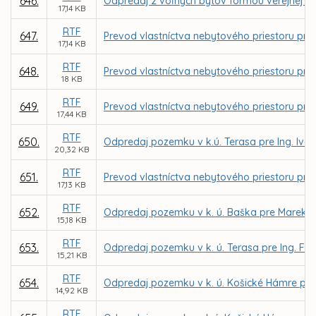
646.
Odpredaj 2 voľných bytov formou verejnej d
17,14 KB
RTF
647.
Prevod vlastníctva nebytového priestoru pre 
17,14 KB
RTF
648.
Prevod vlastníctva nebytového priestoru pre R
18 KB
RTF
649.
Prevod vlastníctva nebytového priestoru pre E
17,44 KB
RTF
650.
Odpredaj pozemku v k.ú. Terasa pre Ing. Iva
20,32 KB
RTF
651.
Prevod vlastníctva nebytového priestoru pre 
17,13 KB
RTF
652.
Odpredaj pozemku v k. ú. Baška pre Mareka
15,18 KB
RTF
653.
Odpredaj pozemku v k. ú. Terasa pre Ing. Fra
15,21 KB
RTF
654.
Odpredaj pozemku v k. ú. Košické Hámre pre
14,92 KB
RTF