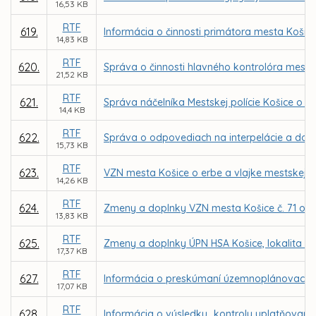
16,53 KB
RTF
619.
Informácia o činnosti primátora mesta Košic
14,83 KB
RTF
620.
Správa o činnosti hlavného kontrolóra mesta
21,52 KB
RTF
621.
Správa náčelníka Mestskej polície Košice o č
14,4 KB
RTF
622.
Správa o odpovediach na interpelácie a dopy
15,73 KB
RTF
623.
VZN mesta Košice o erbe a vlajke mestskej ča
14,26 KB
RTF
624.
Zmeny a doplnky VZN mesta Košice č. 71 o m
13,83 KB
RTF
625.
Zmeny a doplnky ÚPN HSA Košice, lokalita Ba
17,37 KB
RTF
627.
Informácia o preskúmaní územnoplánovacej
17,07 KB
RTF
628.
Informácia o výsledku „kontroly uplatňovania