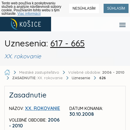
Tento web používa k poskytovaniu
služieb a analýze návštevnosti súbory
NESÚHLASÍM
SÚHLASÍM
cookie. Používaním tohto webu s tým
súhlasíte.
Viac informácií
Uznesenia:
617 - 665
XX. rokovanie
Mestské zastupiteľstvo
Volebné obdobie:
2006 - 2010
ZASADNUTIE:
XX. rokovanie
Uznesenie
626
Zasadnutie
XX. ROKOVANIE
NÁZOV:
DÁTUM KONANIA:
30.10.2008
2006
VOLEBNÉ OBDOBIE:
- 2010