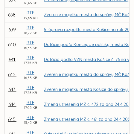
16,46 KB
RTF
638.
Zverenie majetku mesta do správy MČ Košice
19,65 KB
RTF
639.
5. úprava rozpočtu mesta Košice na rok 200
18,72 KB
RTF
640.
Dotácie podľa Koncepcie politiky mesta Koši
16,33 KB
RTF
641.
Dotácia podľa VZN mesta Košice č. 76 na vzde
17,35 KB
RTF
642.
Zverenie majetku mesta do správy MČ Košice
16,83 KB
RTF
643.
Zverenie majetku mesta Košice do správy M
17,28 KB
RTF
644.
Zmena uznesenia MZ č. 472 zo dňa 24.4.2008
17,05 KB
RTF
645.
Zmena uznesenia MZ č. 461 zo dňa 24.4.2008 
15,45 KB
RTF