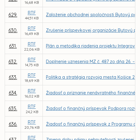
16,68 KB
RTF
629.
Založenie obchodnej spoločnosti Bytový podni
44,51 KB
RTF
630.
Zrušenie príspevkovej organizácie Bytový po
16,49 KB
RTF
631.
Plán a metodika riadenia projektu Integrova
22,06 KB
RTF
632.
Doplnenie uznesenia MZ č. 487 zo dňa 26. – 2
14,75 KB
RTF
633.
Politika a stratégia rozvoja mesta Košice 200
18,69 KB
RTF
634.
Žiadosť o priznanie nenávratného finančnéh
16,02 KB
RTF
635.
Žiadosť o finančný príspevok Podpora rozvoj
24,2 KB
RTF
636.
Žiadosť o finančný príspevok z Programu cez
20,76 KB
RTF
637.
Zmena doby nájmu nehnuteľnosti zrušenej Zákl