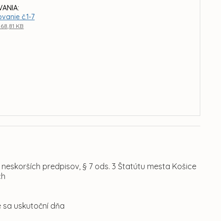
ANIA:
vanie č.1-7
 68,81 KB
 neskorších predpisov, § 7 ods. 3 Štatútu mesta Košice
ch
é sa uskutoční dňa