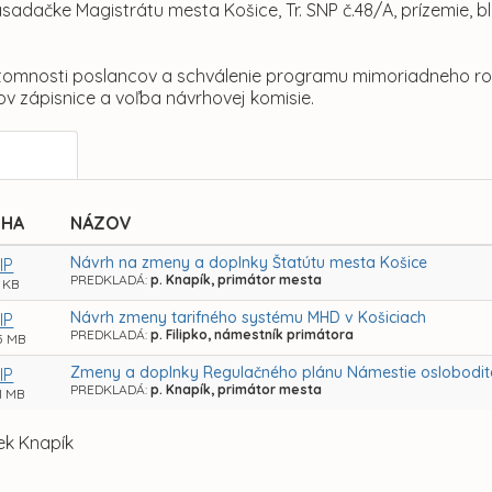
asadačke Magistrátu mesta Košice, Tr. SNP č.48/A, prízemie, 
rítomnosti poslancov a schválenie programu mimoriadneho ro
v zápisnice a voľba návrhovej komisie.
OHA
NÁZOV
Návrh na zmeny a doplnky Štatútu mesta Košice
IP
PREDKLADÁ:
p. Knapík, primátor mesta
1 KB
Návrh zmeny tarifného systému MHD v Košiciach
IP
PREDKLADÁ:
p. Filipko, námestník primátora
5 MB
Zmeny a doplnky Regulačného plánu Námestie osloboditeľ
IP
PREDKLADÁ:
p. Knapík, primátor mesta
1 MB
šek Knapík