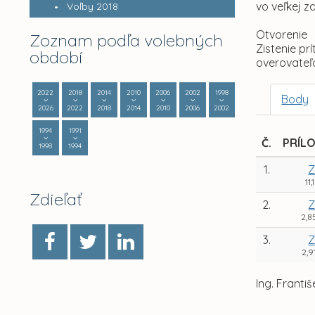
vo veľkej z
Voľby 2018
Otvorenie
Zoznam podľa volebných
Zistenie p
období
overovateľo
2022
2018
2014
2010
2006
2002
1998
Body
2026
2022
2018
2014
2010
2006
2002
1994
1991
Č.
PRÍL
1998
1994
1.
Z
11,
Zdieľať
2.
Z
2,8
3.
Z
2,9
Ing. Franti