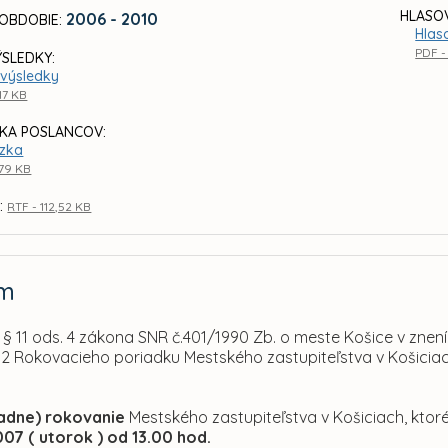
HLASOV
2006 - 2010
OBDOBIE:
Hlaso
PDF -
ÝSLEDKY:
výsledky
17 KB
KA POSLANCOV:
zka
,79 KB
:
RTF - 112,52 KB
am
§ 11 ods. 4 zákona SNR č.401/1990 Zb. o meste Košice v znení
. 2 Rokovacieho poriadku Mestského zastupiteľstva v Košicia
iadne) rokovanie
Mestského zastupiteľstva v Košiciach, ktor
007 ( utorok ) od 13.00 hod.