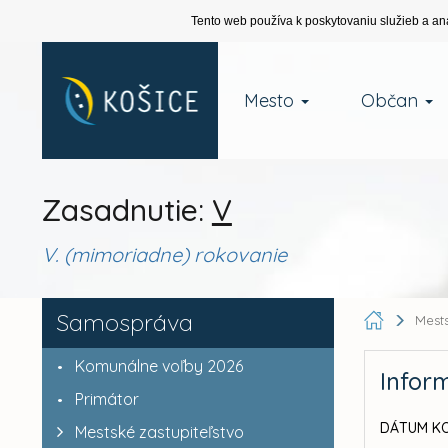
Tento web používa k poskytovaniu služieb a an
Mesto
Občan
Zasadnutie:
V
V. (mimoriadne) rokovanie
Samospráva
Mests
Komunálne voľby 2026
Infor
Primátor
DÁTUM KO
Mestské zastupiteľstvo