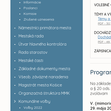
Informácie
VOLEBNÉ 
Poslanci
Komisie
TÉMY A V
Témy a 
Zrušené uznesenia
PDF - 30,
Námestníci primátora mesta
DOCHÁDZ
Mestská rada
Dochád
PDF - 48
Útvar hlavného kontrolóra
ZÁPISNICA
Rada starostov
Mestské časti
Základné dokumenty mesta
Progr
Všeob. záväzné nariadenia
Na základe 
Magistrát mesta Košice
a § 20 ods
Organizačná štruktúra MMK
zvolávam
Komunálne voľby
V. (mimor
Voľby 2022
29. mája 2