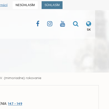
rmácií
NESÚHLASÍM
SÚHLASÍM
SK
V. (mimoriadne) rokovanie
ENIA:
147 - 149