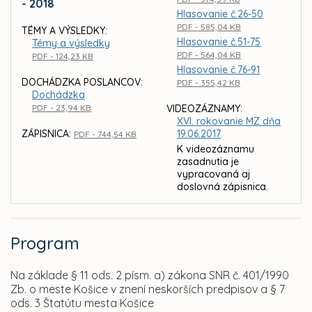
- 2018
Hlasovanie č.26-50
PDF - 585,04 KB
TÉMY A VÝSLEDKY:
Hlasovanie č.51-75
Témy a výsledky
PDF - 564,04 KB
PDF - 124,23 KB
Hlasovanie č.76-91
DOCHÁDZKA POSLANCOV:
PDF - 355,42 KB
Dochádzka
PDF - 23,94 KB
VIDEOZÁZNAMY:
XVI. rokovanie MZ dňa
ZÁPISNICA:
19.06.2017
PDF - 744,54 KB
K videozáznamu
zasadnutia je
vypracovaná aj
doslovná zápisnica.
Program
Na základe § 11 ods. 2 písm. a) zákona SNR č. 401/1990
Zb. o meste Košice v znení neskorších predpisov a § 7
ods. 3 Štatútu mesta Košice