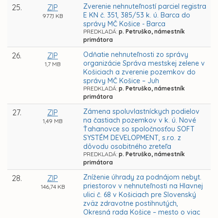
Zverenie nehnuteľností parciel registra
25.
ZIP
E KN č. 351, 385/53 k. ú. Barca do
977,1 KB
správy MČ Košice - Barca
PREDKLADÁ:
p. Petruško, námestník
primátora
Odňatie nehnuteľnosti zo správy
26.
ZIP
organizácie Správa mestskej zelene v
1,7 MB
Košiciach a zverenie pozemkov do
správy MČ Košice – Juh
PREDKLADÁ:
p. Petruško, námestník
primátora
Zámena spoluvlastníckych podielov
27.
ZIP
na častiach pozemkov v k. ú. Nové
1,49 MB
Ťahanovce so spoločnosťou SOFT
SYSTÉM DEVELOPMENT, s.r.o. z
dôvodu osobitného zreteľa
PREDKLADÁ:
p. Petruško, námestník
primátora
Zníženie úhrady za podnájom nebyt.
28.
ZIP
priestorov v nehnuteľnosti na Hlavnej
146,74 KB
ulici č. 68 v Košiciach pre Slovenský
zväz zdravotne postihnutých,
Okresná rada Košice – mesto o viac