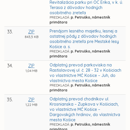
Revitalizácia parku pri OC Erika, v k. ú.
Terasa z dôvodov hodných
osobitného zreteľa
PREDKLADÁ:
p. Petruško, námestník
primátora
Prenájom lesného majetku, lesnej a
33.
ZIP
ostatnej pôdy z dôvodov hodných
843,5 KB
osobitného zreteľa pre Mestské lesy
Košice a. s.
PREDKLADÁ:
p. Petruško, námestník
primátora
Odplatný prevod parkoviska na
34.
ZIP
Rastislavovej ul. č. 28 - 32 v Košiciach
1,04 MB
vo vlastníctve MČ Košice – Juh, do
vlastníctva mesta Košice
PREDKLADÁ:
p. Petruško, námestník
primátora
Odplatný prevod chodníkov ul.
35.
ZIP
Krosnianska – Zupkova v Košiciach,
1,22 MB
vo vlastníctve MČ Košice –
Dargovských hrdinov, do vlastníctva
mesta Košice
PREDKLADÁ:
p. Petruško, námestník
primátora