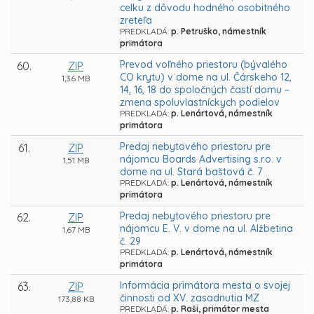
celku z dôvodu hodného osobitného
zreteľa
PREDKLADÁ:
p. Petruško, námestník
primátora
Prevod voľného priestoru (bývalého
60.
ZIP
CO krytu) v dome na ul. Čárskeho 12,
1,36 MB
14, 16, 18 do spoločných častí domu –
zmena spoluvlastníckych podielov
PREDKLADÁ:
p. Lenártová, námestník
primátora
Predaj nebytového priestoru pre
61.
ZIP
nájomcu Boards Advertising s.r.o. v
1,51 MB
dome na ul. Stará baštová č. 7
PREDKLADÁ:
p. Lenártová, námestník
primátora
Predaj nebytového priestoru pre
62.
ZIP
nájomcu E. V. v dome na ul. Alžbetina
1,67 MB
č. 29
PREDKLADÁ:
p. Lenártová, námestník
primátora
Informácia primátora mesta o svojej
63.
ZIP
činnosti od XV. zasadnutia MZ
173,88 KB
PREDKLADÁ:
p. Raši, primátor mesta