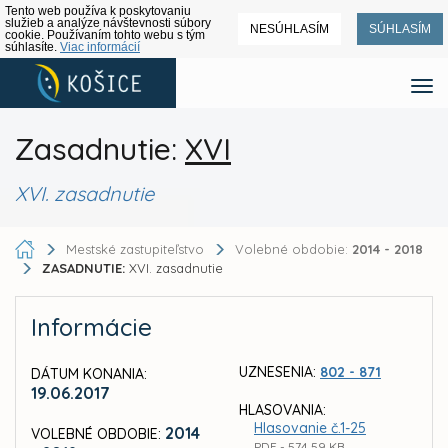
Tento web používa k poskytovaniu
služieb a analýze návštevnosti súbory
NESÚHLASÍM
SÚHLASÍM
cookie. Používaním tohto webu s tým
súhlasíte.
Viac informácií
Zasadnutie:
XVI
XVI. zasadnutie
Mestské zastupiteľstvo
Volebné obdobie:
2014 - 2018
ZASADNUTIE:
XVI. zasadnutie
Informácie
UZNESENIA:
802 - 871
DÁTUM KONANIA:
19.06.2017
HLASOVANIA:
Hlasovanie č.1-25
2014
VOLEBNÉ OBDOBIE:
PDF - 574,59 KB