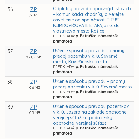
Odplatný prevod dopravných stavieb
36.
ZIP
– komunikácia, chodníky a verejné
1,31 MB
osvetlenie od spoločnosti TITUS –
KLIMKOVIČOVÁ II. ETAPA, s.r.o. do
vlastníctva mesta Košice
PREDKLADÁ:
p. Petruško, námestník
primátora
Určenie spôsobu prevodu - priamy
37.
ZIP
predaj pozemku v k. ú. Severné
991,12 KB
mesto, Kavečianska cesta
PREDKLADÁ:
p. Petruško, námestník
primátora
Určenie spôsobu prevodu – priamy
38.
ZIP
predaj pozemku v k. ú. Severné mesto
1,06 MB
PREDKLADÁ:
p. Petruško, námestník
primátora
Určenie spôsobu prevodu pozemkov
39.
ZIP
v k. ú. Jazero na základe obchodnej
1,05 MB
verejnej súťaže a podmienky
obchodnej verejnej súťaže
PREDKLADÁ:
p. Petruško, námestník
primátora