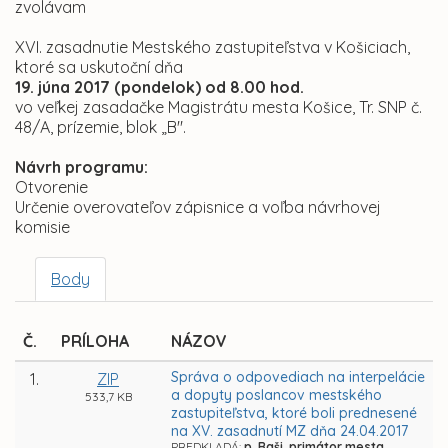
zvolávam
XVI. zasadnutie Mestského zastupiteľstva v Košiciach,
ktoré sa uskutoční dňa
19. júna 2017 (pondelok) od 8.00 hod.
vo veľkej zasadačke Magistrátu mesta Košice, Tr. SNP č.
48/A, prízemie, blok „B".
Návrh programu:
Otvorenie
Určenie overovateľov zápisnice a voľba návrhovej
komisie
Body
Č.
PRÍLOHA
NÁZOV
Správa o odpovediach na interpelácie
1.
ZIP
a dopyty poslancov mestského
533,7 KB
zastupiteľstva, ktoré boli prednesené
na XV. zasadnutí MZ dňa 24.04.2017
PREDKLADÁ:
p. Raši, primátor mesta