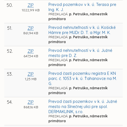
Prevod pozemkov v k. ú. Terasa pre
50.
ZIP
Ing. K. J.
1022,99 KB
PREDKLADÁ:
p. Petruško, námestník
primátora
Prevod nehnuteľnosti v k. ú. Košické
51.
ZIP
Hámre pre MUDr. D. T. a Mgr. M. K.
861,94 KB
PREDKLADÁ:
p. Petruško, námestník
primátora
Prevod nehnuteľností v k. ú. Južné
52.
ZIP
mesto pre D. Z.
647,54 KB
PREDKLADÁ:
p. Petruško, námestník
primátora
Prevod časti pozemku registra E KN
53.
ZIP
parc. č. 1053 v k. ú. Ťahanovce na M.
1,25 MB
G.
PREDKLADÁ:
p. Petruško, námestník
primátora
Prevod časti pozemkov v k. ú. Južné
54.
ZIP
mesto na Slnečnej ulici pre spol.
868,16 KB
DERMAKLINIK, s.r.o.
PREDKLADÁ:
p. Petruško, námestník
primátora