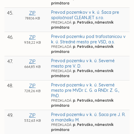
primátora
Prevod pozemkov v k. ú. Šaca pre
45.
ZIP
spoločnosť CLEANJET s.r.o.
788,16 KB
PREDKLADÁ:
p. Petruško, námestník
primátora
Prevod pozemku pod trafostanicou v
46.
ZIP
k. ú. Stredné mesto pre VSD, a.s.
938,22 KB
PREDKLADÁ:
p. Petruško, námestník
primátora
Prevod pozemku v k. ú. Severné
47.
ZIP
mesto pre V. D.
664,85 KB
PREDKLADÁ:
p. Petruško, námestník
primátora
Prevod pozemku v k. ú. Severné
48.
ZIP
mesto pre MVDr. Ľ. G. a RNDr. Z. G.,
728,26 KB
PhD.
PREDKLADÁ:
p. Petruško, námestník
primátora
Prevod pozemku v k. ú. Šaca pre J. R.
49.
ZIP
a manželku M.
532,63 KB
PREDKLADÁ:
p. Petruško, námestník
primátora