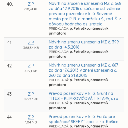
Návrh na zrušenie uznesenia MZ č. 568
40.
ZIP
zo dňa 12.9.2016 a súčasne schválenie
291,74 KB
prevodu pozemku v k. ú. Severné
mesto pre P. B. a manželku Š., rod. Š. z
dôvodu hodného os. zreteľa
PREDKLADÁ:
p. Petruško, námestník
primátora
Návrh na zmenu uznesenia MZ č. 399
41.
ZIP
zo dňa 14.3.2016
368,34 KB
PREDKLADÁ:
p. Petruško, námestník
primátora
Návrh na zmenu uznesenia MZ č. 667
42.
ZIP
zo dňa 17.6.2013 v znení uznesenia č.
429,1 KB
260 zo dňa 21.8.2015
PREDKLADÁ:
p. Petruško, námestník
primátora
Prevod pozemkov v k. ú. Grunt na
43.
ZIP
TITUS – KLIMKOVIČOVÁ II. ETAPA, s.r.o.
822,17 KB
PREDKLADÁ:
p. Petruško, námestník
primátora
Prevod pozemkov v k. ú. Furča pre
44.
ZIP
spoločnosť SKEBYT spol. s r.o. Košice
1,04 MB
PREDKLADÁ:
p. Petruško, námestník