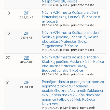
Nešporova 28, Košice
PREDKLADÁ:
p. Raši, primátor mesta
Návrh VZN mesta Košice o zrušení
18.
ZIP
Materskej školy Lorinčík 15, Košice a
262,42 KB
jej súčasti
PREDKLADÁ:
p. Raši, primátor mesta
Návrh VZN mesta Košice o zriadení
19.
ZIP
Školskej jedálne, Lorinčík 15, Košice
263,6 KB
ako súčasť Materskej školy,
Turgenevova 7, Košice
PREDKLADÁ:
p. Raši, primátor mesta
Návrh VZN mesta Košice o zriadení
20.
ZIP
Školskej jedálne, Viedenská 34, Košice
416,66 KB
ako súčasť Materskej školy,
Budapeštianska 1, Košice
PREDKLADÁ:
p. Raši, primátor mesta
Prenájom ihriska priamym nájmom za
21.
ZIP
nájomné z dôvodu hodného
581,68 KB
osobitného zreteľa v areáli Základnej
školy Krosnianska 2 v Košiciach pre
nájomcu Futbalový klub Košická
Nová Ves
PREDKLADÁ:
p. Lenártová, námestník