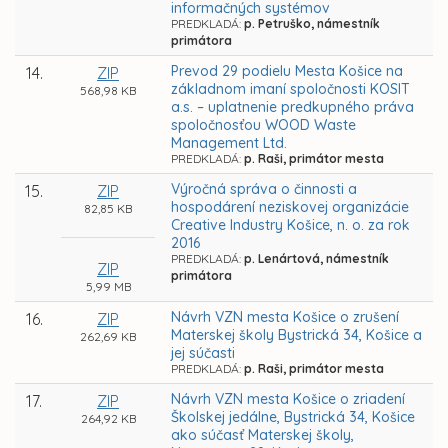
informačných systémov
PREDKLADÁ:
p. Petruško, námestník
primátora
Prevod 29 podielu Mesta Košice na
14.
ZIP
základnom imaní spoločnosti KOSIT
568,98 KB
a.s. – uplatnenie predkupného práva
spoločnosťou WOOD Waste
Management Ltd.
PREDKLADÁ:
p. Raši, primátor mesta
Výročná správa o činnosti a
15.
ZIP
hospodárení neziskovej organizácie
82,85 KB
Creative Industry Košice, n. o. za rok
2016
PREDKLADÁ:
p. Lenártová, námestník
ZIP
primátora
5,99 MB
Návrh VZN mesta Košice o zrušení
16.
ZIP
Materskej školy Bystrická 34, Košice a
262,69 KB
jej súčasti
PREDKLADÁ:
p. Raši, primátor mesta
Návrh VZN mesta Košice o zriadení
17.
ZIP
Školskej jedálne, Bystrická 34, Košice
264,92 KB
ako súčasť Materskej školy,