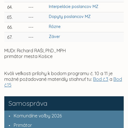
Interpelácie poslancov MZ
64.
---
Dopyty poslancov MZ
65.
---
Rôzne
66.
---
Záver
67.
---
MUDr. Richard RAŠI, PhD., MPH
primátor mesta Košice
Kvôli veľkosti prílohy k bodom programu č. 10 a 11 je
možné požadované materiály stiahnuť tu:
Bod č.3
a
Bod
č.15
Samospráva
Komunálne voľby 2026
Primátor