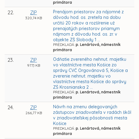
primátora
Prenájom priestorov za nájomné z
22.
ZIP
dôvodu hod. os. zreteľa na dobu
320,74 KB
určitú 20 rokov a rozšírenie už
prenajatých priestorov priamym
nájmom z dôvodu hod. os. zr. v
objekte ZŠ Slobody 1 ...
PREDKLADÁ:
p. Lenártová, námestník
primátora
Odňatie zvereného nehnut. majetku
23.
ZIP
vo vlastníctve mesta Košice zo
977,1 KB
správy CVČ Orgovánová 5, Košice a
zverenie nehnut. majetku vo
vlastníctve mesta Košice do správy
ZŠ Krosnianska 2 ...
PREDKLADÁ:
p. Lenártová, námestník
primátora
Návrh na zmenu delegovaných
24.
ZIP
zástupcov zriaďovateľa v radách škôl
266,77 KB
v zriaďovateľskej pôsobnosti mesta
Košice
PREDKLADÁ:
p. Lenártová, námestník
primátora