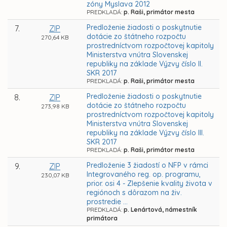
zóny Myslava 2012
PREDKLADÁ:
p. Raši, primátor mesta
Predloženie žiadosti o poskytnutie
7.
ZIP
dotácie zo štátneho rozpočtu
270,64 KB
prostredníctvom rozpočtovej kapitoly
Ministerstva vnútra Slovenskej
republiky na základe Výzvy číslo II.
SKR 2017
PREDKLADÁ:
p. Raši, primátor mesta
Predloženie žiadosti o poskytnutie
8.
ZIP
dotácie zo štátneho rozpočtu
273,98 KB
prostredníctvom rozpočtovej kapitoly
Ministerstva vnútra Slovenskej
republiky na základe Výzvy číslo III.
SKR 2017
PREDKLADÁ:
p. Raši, primátor mesta
Predloženie 3 žiadostí o NFP v rámci
9.
ZIP
Integrovaného reg. op. programu,
230,07 KB
prior. osi 4 - Zlepšenie kvality života v
regiónoch s dôrazom na živ.
prostredie ...
PREDKLADÁ:
p. Lenártová, námestník
primátora