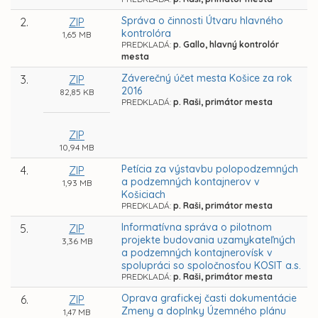
Správa o činnosti Útvaru hlavného
2.
ZIP
kontrolóra
1,65 MB
PREDKLADÁ:
p. Gallo, hlavný kontrolór
mesta
Záverečný účet mesta Košice za rok
3.
ZIP
2016
82,85 KB
PREDKLADÁ:
p. Raši, primátor mesta
ZIP
10,94 MB
Petícia za výstavbu polopodzemných
4.
ZIP
a podzemných kontajnerov v
1,93 MB
Košiciach
PREDKLADÁ:
p. Raši, primátor mesta
Informatívna správa o pilotnom
5.
ZIP
projekte budovania uzamykateľných
3,36 MB
a podzemných kontajnerovísk v
spolupráci so spoločnosťou KOSIT a.s.
PREDKLADÁ:
p. Raši, primátor mesta
Oprava grafickej časti dokumentácie
6.
ZIP
Zmeny a doplnky Územného plánu
1,47 MB