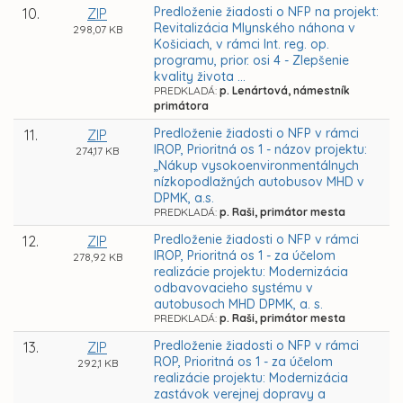
Predloženie žiadosti o NFP na projekt:
10.
ZIP
Revitalizácia Mlynského náhona v
298,07 KB
Košiciach, v rámci Int. reg. op.
programu, prior. osi 4 - Zlepšenie
kvality života ...
PREDKLADÁ:
p. Lenártová, námestník
primátora
Predloženie žiadosti o NFP v rámci
11.
ZIP
IROP, Prioritná os 1 - názov projektu:
274,17 KB
„Nákup vysokoenvironmentálnych
nízkopodlažných autobusov MHD v
DPMK, a.s.
PREDKLADÁ:
p. Raši, primátor mesta
Predloženie žiadosti o NFP v rámci
12.
ZIP
IROP, Prioritná os 1 - za účelom
278,92 KB
realizácie projektu: Modernizácia
odbavovacieho systému v
autobusoch MHD DPMK, a. s.
PREDKLADÁ:
p. Raši, primátor mesta
Predloženie žiadosti o NFP v rámci
13.
ZIP
ROP, Prioritná os 1 - za účelom
292,1 KB
realizácie projektu: Modernizácia
zastávok verejnej dopravy a