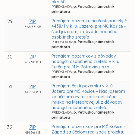
ako 50 ...
PREDKLADÁ:
p. Petruško, námestník
primátora
Prenájom pozemku na časti parcely č.
29.
ZIP
4438/1 v k. ú. Jazero, pre MČ Košice -
368,33 KB
Nad jazerom, z dôvodu hodného
osobitného zreteľa
PREDKLADÁ:
p. Petruško, námestník
primátora
Prenájom pozemkov z dôvodov
30.
ZIP
hodných osobitného zreteľa v k. ú.
762,58 KB
Furča pre M M Potraviny, s.r.o.
PREDKLADÁ:
p. Petruško, námestník
primátora
Prenájom časti pozemku v k. ú.
31.
ZIP
Jazero pre MČ Košice – Nad jazerom
449,64 KB
za účelom revitalizácie detského
ihriska na Meteorovej ul. z dôvodov
hodných osobitného zreteľa
PREDKLADÁ:
p. Petruško, námestník
primátora
Prenájom pozemkov pre MČ Košice –
32.
ZIP
Západ za účelom realizácie projektu:
414,96 KB