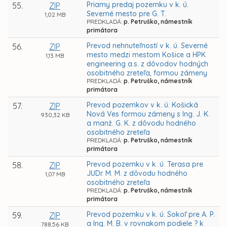
Priamy predaj pozemku v k. ú.
55.
ZIP
Severné mesto pre G. T.
1,02 MB
PREDKLADÁ:
p. Petruško, námestník
primátora
Prevod nehnuteľností v k. ú. Severné
56.
ZIP
mesto medzi mestom Košice a HPK
1,13 MB
engineering a.s. z dôvodov hodných
osobitného zreteľa, formou zámeny
PREDKLADÁ:
p. Petruško, námestník
primátora
Prevod pozemkov v k. ú. Košická
57.
ZIP
Nová Ves formou zámeny s Ing. J. K.
930,32 KB
a manž. G. K. z dôvodu hodného
osobitného zreteľa
PREDKLADÁ:
p. Petruško, námestník
primátora
Prevod pozemku v k. ú. Terasa pre
58.
ZIP
JUDr. M. M. z dôvodu hodného
1,07 MB
osobitného zreteľa
PREDKLADÁ:
p. Petruško, námestník
primátora
Prevod pozemku v k. ú. Sokoľ pre A. P.
59.
ZIP
a Ing. M. B. v rovnakom podiele ? k
788,56 KB