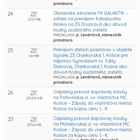
primátora
Občianske združenie FK GALAKTIK –
24.
ZIP
súhlas na prenájom futbalového
1,03 MB
ihriska na ZŠ Družicová ako dôvod
hodný osobitného zreteľa
PREDKLADÁ:
p. Lenártová, námestník
primátora
Prenájom ďalších priestorov v objekte
25.
ZIP
bývalej ZŠ Charkovská 1, Košice pre
1,4 MB
nájomcu Gymnázium sv. Edity
Steinovej, Charkovská 1, Košice ako
dôvod hodný osobitného zreteľa
PREDKLADÁ:
p. Lenártová, námestník
primátora
Odplatný prevod dopravnej stavby
26.
ZIP
na Poľovníckej ul. vo vlastníctve MČ
251,03 KB
Košice – Západ, do vlastníctva mesta
Košice za kúpnu cenu 1,- €
Odplatný prevod dopravnej stavby
27.
ZIP
na Michalovskej ul. vo vlastníctve MČ
251,6 KB
Košice – Západ, do vlastníctva mesta
Košice za kúpnu cenu 1,- €