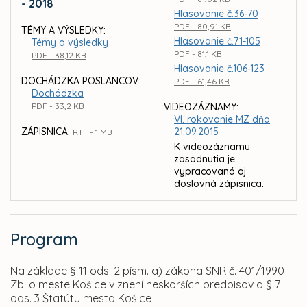
- 2018
Hlasovanie č.36-70
PDF - 80,91 KB
TÉMY A VÝSLEDKY:
Hlasovanie č.71-105
Témy a výsledky
PDF - 81,1 KB
PDF - 38,12 KB
Hlasovanie č.106-123
DOCHÁDZKA POSLANCOV:
PDF - 61,46 KB
Dochádzka
PDF - 33,2 KB
VIDEOZÁZNAMY:
VI. rokovanie MZ dňa
ZÁPISNICA:
21.09.2015
RTF - 1 MB
K videozáznamu
zasadnutia je
vypracovaná aj
doslovná zápisnica.
Program
Na základe § 11 ods. 2 písm. a) zákona SNR č. 401/1990
Zb. o meste Košice v znení neskorších predpisov a § 7
ods. 3 Štatútu mesta Košice