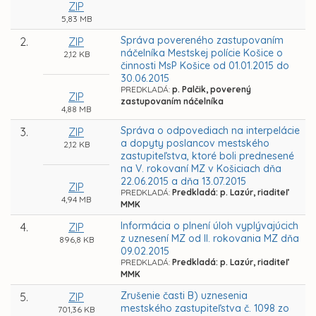
ZIP
5,83 MB
Správa povereného zastupovaním
2.
ZIP
náčelníka Mestskej polície Košice o
2,12 KB
činnosti MsP Košice od 01.01.2015 do
30.06.2015
PREDKLADÁ:
p. Palčik, poverený
ZIP
zastupovaním náčelníka
4,88 MB
Správa o odpovediach na interpelácie
3.
ZIP
a dopyty poslancov mestského
2,12 KB
zastupiteľstva, ktoré boli prednesené
na V. rokovaní MZ v Košiciach dňa
22.06.2015 a dňa 13.07.2015
ZIP
PREDKLADÁ:
Predkladá: p. Lazúr, riaditeľ
4,94 MB
MMK
Informácia o plnení úloh vyplývajúcich
4.
ZIP
z uznesení MZ od II. rokovania MZ dňa
896,8 KB
09.02.2015
PREDKLADÁ:
Predkladá: p. Lazúr, riaditeľ
MMK
Zrušenie časti B) uznesenia
5.
ZIP
mestského zastupiteľstva č. 1098 zo
701,36 KB