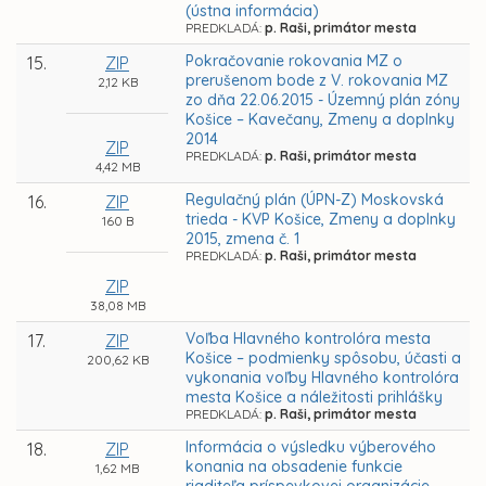
(ústna informácia)
PREDKLADÁ:
p. Raši, primátor mesta
Pokračovanie rokovania MZ o
15.
ZIP
prerušenom bode z V. rokovania MZ
2,12 KB
zo dňa 22.06.2015 - Územný plán zóny
Košice – Kavečany, Zmeny a doplnky
2014
ZIP
PREDKLADÁ:
p. Raši, primátor mesta
4,42 MB
Regulačný plán (ÚPN-Z) Moskovská
16.
ZIP
trieda - KVP Košice, Zmeny a doplnky
160 B
2015, zmena č. 1
PREDKLADÁ:
p. Raši, primátor mesta
ZIP
38,08 MB
Voľba Hlavného kontrolóra mesta
17.
ZIP
Košice – podmienky spôsobu, účasti a
200,62 KB
vykonania voľby Hlavného kontrolóra
mesta Košice a náležitosti prihlášky
PREDKLADÁ:
p. Raši, primátor mesta
Informácia o výsledku výberového
18.
ZIP
konania na obsadenie funkcie
1,62 MB