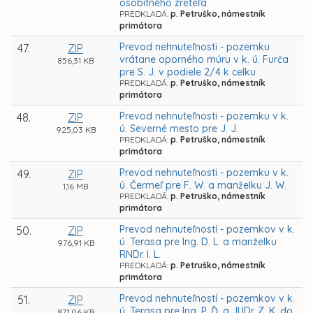
osobitného zreteľa
PREDKLADÁ:
p. Petruško, námestník
primátora
Prevod nehnuteľnosti - pozemku
47.
ZIP
vrátane oporného múru v k. ú. Furča
856,31 KB
pre S. J. v podiele 2/4 k celku
PREDKLADÁ:
p. Petruško, námestník
primátora
Prevod nehnuteľnosti - pozemku v k.
48.
ZIP
ú. Severné mesto pre J. J.
925,03 KB
PREDKLADÁ:
p. Petruško, námestník
primátora
Prevod nehnuteľnosti - pozemku v k.
49.
ZIP
ú. Čermeľ pre F. W. a manželku J. W.
1,16 MB
PREDKLADÁ:
p. Petruško, námestník
primátora
Prevod nehnuteľností - pozemkov v k.
50.
ZIP
ú. Terasa pre Ing. D. L. a manželku
976,91 KB
RNDr. I. L.
PREDKLADÁ:
p. Petruško, námestník
primátora
Prevod nehnuteľností - pozemkov v k.
51.
ZIP
ú. Terasa pre Ing. P. Ď. a JUDr. Z. K. do
871,06 KB