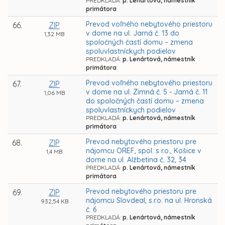
PREDKLADÁ:
p. Lenártová, námestník
primátora
Prevod voľného nebytového priestoru
66.
ZIP
v dome na ul. Jarná č. 13 do
1,32 MB
spoločných častí domu – zmena
spoluvlastníckych podielov
PREDKLADÁ:
p. Lenártová, námestník
primátora
Prevod voľného nebytového priestoru
67.
ZIP
v dome na ul. Zimná č. 5 - Jarná č. 11
1,06 MB
do spoločných častí domu – zmena
spoluvlastníckych podielov
PREDKLADÁ:
p. Lenártová, námestník
primátora
Prevod nebytového priestoru pre
68.
ZIP
nájomcu OREF, spol. s r.o., Košice v
1,4 MB
dome na ul. Alžbetina č. 32, 34
PREDKLADÁ:
p. Lenártová, námestník
primátora
Prevod nebytového priestoru pre
69.
ZIP
nájomcu Slovdeal, s.r.o. na ul. Hronská
932,54 KB
č. 6
PREDKLADÁ:
p. Lenártová, námestník