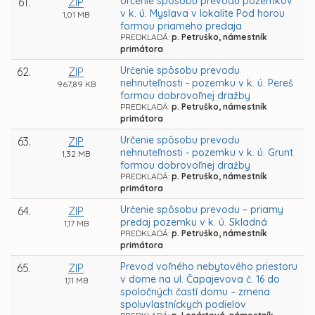
Určenie spôsobu prevodu pozemkov
61.
ZIP
v k. ú. Myslava v lokalite Pod horou
1,01 MB
formou priameho predaja
PREDKLADÁ:
p. Petruško, námestník
primátora
Určenie spôsobu prevodu
62.
ZIP
nehnuteľnosti - pozemku v k. ú. Pereš
967,89 KB
formou dobrovoľnej dražby
PREDKLADÁ:
p. Petruško, námestník
primátora
Určenie spôsobu prevodu
63.
ZIP
nehnuteľnosti - pozemku v k. ú. Grunt
1,32 MB
formou dobrovoľnej dražby
PREDKLADÁ:
p. Petruško, námestník
primátora
Určenie spôsobu prevodu – priamy
64.
ZIP
predaj pozemku v k. ú. Skladná
1,17 MB
PREDKLADÁ:
p. Petruško, námestník
primátora
Prevod voľného nebytového priestoru
65.
ZIP
v dome na ul. Čapajevova č. 16 do
1,11 MB
spoločných častí domu – zmena
spoluvlastníckych podielov