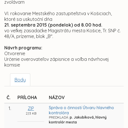
zvolávam
VI. rokovanie Mestského zastupiteľstva v Košiciach,
ktoré sa uskutoční dňa
21. septembra 2015 (pondelok) od 8.00 hod.
vo veľkej zasadačke Magistrátu mesta Košice, Tr. SNP č.
48/A, prízemie, blok „B".
Návrh programu:
Otvorenie
Určenie overovateľov zápisnice a voľba návrhovej
komisie
Body
Č.
PRÍLOHA
NÁZOV
Správa o činnosti Útvaru hlavného
1.
ZIP
kontrolóra
2,13 KB
PREDKLADÁ:
p. Jakubíková, hlavný
kontrolór mesta