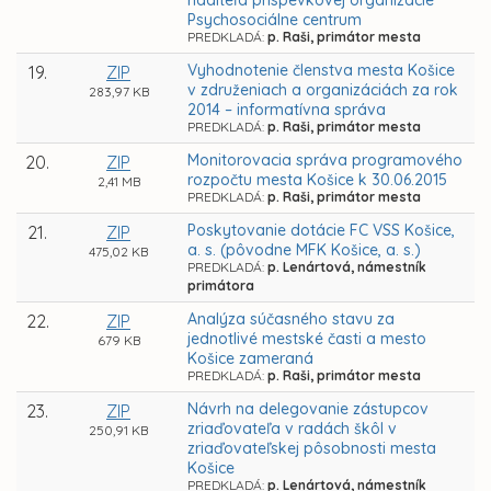
riaditeľa príspevkovej organizácie
Psychosociálne centrum
PREDKLADÁ:
p. Raši, primátor mesta
Vyhodnotenie členstva mesta Košice
19.
ZIP
v združeniach a organizáciách za rok
283,97 KB
2014 – informatívna správa
PREDKLADÁ:
p. Raši, primátor mesta
Monitorovacia správa programového
20.
ZIP
rozpočtu mesta Košice k 30.06.2015
2,41 MB
PREDKLADÁ:
p. Raši, primátor mesta
Poskytovanie dotácie FC VSS Košice,
21.
ZIP
a. s. (pôvodne MFK Košice, a. s.)
475,02 KB
PREDKLADÁ:
p. Lenártová, námestník
primátora
Analýza súčasného stavu za
22.
ZIP
jednotlivé mestské časti a mesto
679 KB
Košice zameraná
PREDKLADÁ:
p. Raši, primátor mesta
Návrh na delegovanie zástupcov
23.
ZIP
zriaďovateľa v radách škôl v
250,91 KB
zriaďovateľskej pôsobnosti mesta
Košice
PREDKLADÁ:
p. Lenártová, námestník