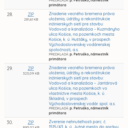
PREDKLADÁ:
p. Petruško, námestník
primátora
Zriadenie vecného bremena práva
28.
ZIP
uloženia, údržby a rekonštrukcie
281,61 KB
inžinierskych sietí pre stavbu:
Vodovod a kanalizácia – Kuzmányho
ulica Košice, na pozemkoch mesta
Košice, k. ú. Huštáky, v prospech
Východoslovenskej vodárenskej
spoločnosti, a.s.
PREDKLADÁ:
p. Petruško, námestník
primátora
Zriadenie vecného bremena práva
29.
ZIP
uloženia, údržby a rekonštrukcie
323,09 KB
inžinierskych sietí pre stavbu:
Vodovod a kanalizácia – Jantárová
ulica Košice, na pozemkoch vo
vlastníctve mesta Košice, k. ú.
Skladná, v prospech
Východoslovenskej vodár. spol. a.s.
PREDKLADÁ:
p. Petruško, námestník
primátora
Zverenie nehnuteľnosti parc. č.
30.
ZIP
1515/43, k. ú. Južné mesto do správy
895,02 KB