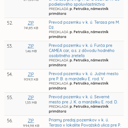
podielového spoluvlastníctva
PREDKLADÁ:
p. Petruško, námestník
primátora
Prevod pozemku v k. ú. Terasa pre M.
52.
ZIP
Dž.
741,85 KB
PREDKLADÁ:
p. Petruško, námestník
primátora
Prevod pozemku v k. ú. Furča pre
53.
ZIP
CAMEA car, a.s. z dôvodu hodného
1,46 MB
osobitného zreteľa
PREDKLADÁ:
p. Petruško, námestník
primátora
Prevod pozemku v k. ú. Južné mesto
54.
ZIP
pre P. B. a manželku E. rod. V.
939,11 KB
PREDKLADÁ:
p. Petruško, námestník
primátora
Prevod pozemku v k. ú. Severné
55.
ZIP
mesto pre J. K. a manželku E. rod. D.
1,35 MB
PREDKLADÁ:
p. Petruško, námestník
primátora
Priamy predaj pozemkov v k. ú.
56.
ZIP
Terasa v lokalite Považská ulica pre P.
994,98 KB