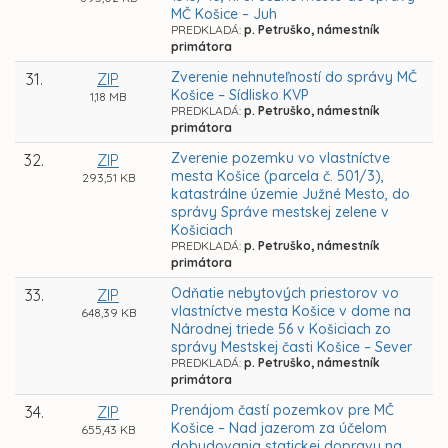
MČ Košice – Juh
PREDKLADÁ:
p. Petruško, námestník
primátora
Zverenie nehnuteľností do správy MČ
31.
ZIP
Košice – Sídlisko KVP
1,18 MB
PREDKLADÁ:
p. Petruško, námestník
primátora
Zverenie pozemku vo vlastníctve
32.
ZIP
mesta Košice (parcela č. 501/3),
293,51 KB
katastrálne územie Južné Mesto, do
správy Správe mestskej zelene v
Košiciach
PREDKLADÁ:
p. Petruško, námestník
primátora
Odňatie nebytových priestorov vo
33.
ZIP
vlastníctve mesta Košice v dome na
648,39 KB
Národnej triede 56 v Košiciach zo
správy Mestskej časti Košice – Sever
PREDKLADÁ:
p. Petruško, námestník
primátora
Prenájom častí pozemkov pre MČ
34.
ZIP
Košice – Nad jazerom za účelom
655,43 KB
dobudovania statickej dopravy na