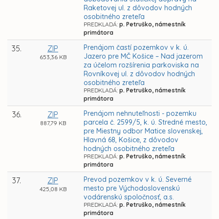
Raketovej ul. z dôvodov hodných
osobitného zreteľa
PREDKLADÁ:
p. Petruško, námestník
primátora
Prenájom častí pozemkov v k. ú.
35.
ZIP
Jazero pre MČ Košice – Nad jazerom
653,36 KB
za účelom rozšírenia parkoviska na
Rovníkovej ul. z dôvodov hodných
osobitného zreteľa
PREDKLADÁ:
p. Petruško, námestník
primátora
Prenájom nehnuteľnosti - pozemku
36.
ZIP
parcela č. 2599/5, k. ú. Stredné mesto,
887,79 KB
pre Miestny odbor Matice slovenskej,
Hlavná 68, Košice, z dôvodov
hodných osobitného zreteľa
PREDKLADÁ:
p. Petruško, námestník
primátora
Prevod pozemkov v k. ú. Severné
37.
ZIP
mesto pre Východoslovenskú
425,08 KB
vodárenskú spoločnosť, a.s.
PREDKLADÁ:
p. Petruško, námestník
primátora