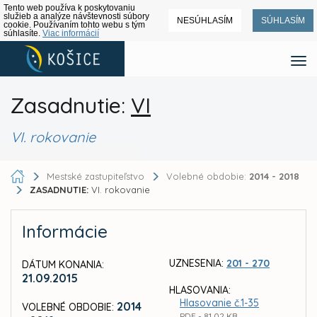
Tento web používa k poskytovaniu
služieb a analýze návštevnosti súbory
NESÚHLASÍM
SÚHLASÍM
cookie. Používaním tohto webu s tým
súhlasíte.
Viac informácií
Zasadnutie:
VI
VI. rokovanie
Mestské zastupiteľstvo
Volebné obdobie:
2014 - 2018
ZASADNUTIE:
VI. rokovanie
Informácie
UZNESENIA:
201 - 270
DÁTUM KONANIA:
21.09.2015
HLASOVANIA:
Hlasovanie č.1-35
2014
VOLEBNÉ OBDOBIE:
PDF - 81,02 KB