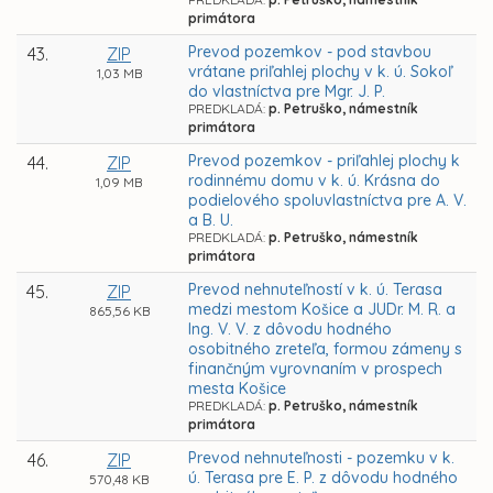
primátora
Prevod pozemkov - pod stavbou
43.
ZIP
vrátane priľahlej plochy v k. ú. Sokoľ
1,03 MB
do vlastníctva pre Mgr. J. P.
PREDKLADÁ:
p. Petruško, námestník
primátora
Prevod pozemkov - priľahlej plochy k
44.
ZIP
rodinnému domu v k. ú. Krásna do
1,09 MB
podielového spoluvlastníctva pre A. V.
a B. U.
PREDKLADÁ:
p. Petruško, námestník
primátora
Prevod nehnuteľností v k. ú. Terasa
45.
ZIP
medzi mestom Košice a JUDr. M. R. a
865,56 KB
Ing. V. V. z dôvodu hodného
osobitného zreteľa, formou zámeny s
finančným vyrovnaním v prospech
mesta Košice
PREDKLADÁ:
p. Petruško, námestník
primátora
Prevod nehnuteľnosti - pozemku v k.
46.
ZIP
ú. Terasa pre E. P. z dôvodu hodného
570,48 KB