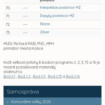
primátora
Interpelácie poslancov MZ
70.
---
Dopyty poslancov MZ
71.
---
Rôzne
72.
---
Záver
73.
---
MUDr. Richard RAŠI, PhD., MPH
primátor mesta Košice
Kvôli veľkosti prílohy k bodom programu č. 2, 3, 15 a 16 je
možné požadované materiály
stiahnuť tu:
Bod č.1
,
Bod č.2
,
Bod č.3
,
Bod č.15
a
Bod č.16
Samospráva
Komunálne voľby 2026