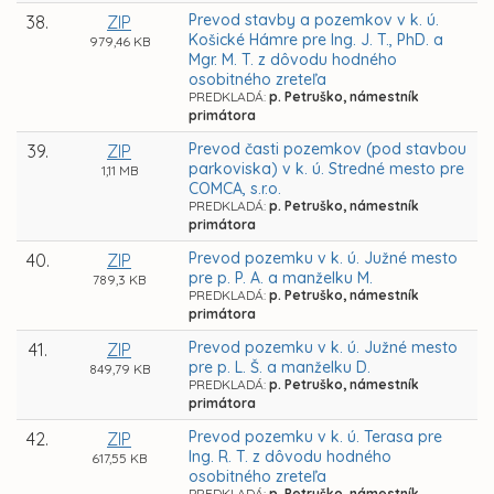
Prevod stavby a pozemkov v k. ú.
38.
ZIP
Košické Hámre pre Ing. J. T., PhD. a
979,46 KB
Mgr. M. T. z dôvodu hodného
osobitného zreteľa
PREDKLADÁ:
p. Petruško, námestník
primátora
Prevod časti pozemkov (pod stavbou
39.
ZIP
parkoviska) v k. ú. Stredné mesto pre
1,11 MB
COMCA, s.r.o.
PREDKLADÁ:
p. Petruško, námestník
primátora
Prevod pozemku v k. ú. Južné mesto
40.
ZIP
pre p. P. A. a manželku M.
789,3 KB
PREDKLADÁ:
p. Petruško, námestník
primátora
Prevod pozemku v k. ú. Južné mesto
41.
ZIP
pre p. L. Š. a manželku D.
849,79 KB
PREDKLADÁ:
p. Petruško, námestník
primátora
Prevod pozemku v k. ú. Terasa pre
42.
ZIP
Ing. R. T. z dôvodu hodného
617,55 KB
osobitného zreteľa
PREDKLADÁ:
p. Petruško, námestník