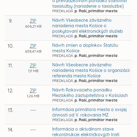
o prevádzkovom poriadku stanovíšť
taxislužby (nariadenie o taxislužbe)
PREDKLADÁ:
p. Raši, primátor mesta
Návrh Všeobecne záväzného
9.
ZIP
nariadenia mesta Košice o
606,21 KB
poskytovaní elektronických služieb
PREDKLADÁ:
p. Raši, primátor mesta
Návrh zmien a doplnkov Štatútu
10.
ZIP
mesta Košice
658,47 KB
PREDKLADÁ:
p. Raši, primátor mesta
Návrh Všeobecne záväzného
11.
ZIP
nariadenia mesta Košice o organizácii
1,11 MB
referenda mesta Košice
PREDKLADÁ:
p. Raši, primátor mesta
Návrh Rokovacieho poriadku
12.
ZIP
Mestského zastupiteľstva v Košiciach
1,26 MB
PREDKLADÁ:
p. Raši, primátor mesta
Informácia primátora mesta o svojej
13.
---
činnosti od V. rokovania MZ
PREDKLADÁ:
p. Raši, primátor mesta
Informácia o aktuálnom stave
14.
---
rekonštrukcie električkových tratí