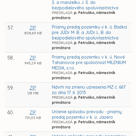
S. a manželku J. S. do
bezpodielového spoluvlastníctva
PREDKLADÁ:
p. Petruško, námestník
primátora
Priamy predaj pozemku v k. ú. Baška
57.
ZIP
pre JUDr. M. B. a JUDr. L. B. do
808,69 KB
bezpodielového spoluvlastníctva
PREDKLADÁ:
p. Petruško, námestník
primátora
Priamy predaj pozemku v k. ú. Nové
58.
ZIP
Ťahanovce pre spoločnosť MILENIUM
943,29 KB
MEDIA, s.r.o.
PREDKLADÁ:
p. Petruško, námestník
primátora
Návrh na zmenu uznesenia MZ č. 667
59.
ZIP
zo dňa 17. 6. 2013
1,18 MB
PREDKLADÁ:
p. Petruško, námestník
primátora
Určenie spôsobu prevodu - priamy
60.
ZIP
predaj pozemku v k. ú. Jazero
731,03 KB
PREDKLADÁ:
p. Petruško, námestník
primátora