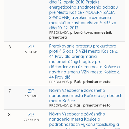
dňa 12. apríla 2010 Projekt
energetického zhodnotenia odpadu
pre Mesto Košice - MODERNIZÁCIA
SPAĽOVNE, a zrušenie uznesenia
mestského zastupiteľstva č. 433 zo
dňa 10. 12. 2012
PREDKLADÁ:
p. Lenártová, námestník
primátora
Prerokovanie protestu prokurátora
6.
ZIP
proti § 3 ods. 3 VZN mesta Košice č.
90,4 KB
44 Pravidlá prenajímania
malometrážnych bytov pre
dôchodcov na území mesta Košice a
návrh na zmenu VZN mesta Košice č.
44 Pravidlá ...
PREDKLADÁ:
p. Raši, primátor mesta
Návrh Všeobecne záväzného
7.
ZIP
nariadenia mesta Košice o symboloch
1,95 MB
mesta Košice
PREDKLADÁ:
p. Raši, primátor mesta
Návrh Všeobecne záväzného
8.
ZIP
nariadenia mesta Košice o
777,85 KB
podrobnostiach výkonu taxislužby a