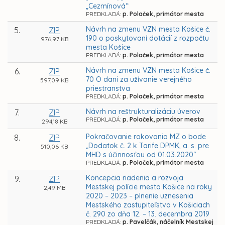
„Cezmínová“
PREDKLADÁ:
p. Polaček, primátor mesta
Návrh na zmenu VZN mesta Košice č.
5.
ZIP
190 o poskytovaní dotácií z rozpočtu
976,97 KB
mesta Košice
PREDKLADÁ:
p. Polaček, primátor mesta
Návrh na zmenu VZN mesta Košice č.
6.
ZIP
70 O dani za užívanie verejného
597,09 KB
priestranstva
PREDKLADÁ:
p. Polaček, primátor mesta
Návrh na reštrukturalizáciu úverov
7.
ZIP
PREDKLADÁ:
p. Polaček, primátor mesta
294,18 KB
Pokračovanie rokovania MZ o bode
8.
ZIP
„Dodatok č. 2 k Tarife DPMK, a. s. pre
510,06 KB
MHD s účinnosťou od 01.03.2020“
PREDKLADÁ:
p. Polaček, primátor mesta
Koncepcia riadenia a rozvoja
9.
ZIP
Mestskej polície mesta Košice na roky
2,49 MB
2020 – 2023 – plnenie uznesenia
Mestského zastupiteľstva v Košiciach
č. 290 zo dňa 12. – 13. decembra 2019
PREDKLADÁ:
p. Pavelčák, náčelník Mestskej