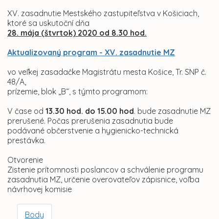
XV. zasadnutie Mestského zastupiteľstva v Košiciach,
ktoré sa uskutoční dňa
28. mája (štvrtok) 2020 od 8.30 hod.
Aktualizovaný program - XV. zasadnutie MZ
vo veľkej zasadačke Magistrátu mesta Košice, Tr. SNP č.
48/A,
prízemie, blok „B“, s týmto programom:
V čase od
13.30 hod. do 15.00 hod
. bude zasadnutie MZ
prerušené. Počas prerušenia zasadnutia bude
podávané občerstvenie a hygienicko-technická
prestávka.
Otvorenie
Zistenie prítomnosti poslancov a schválenie programu
zasadnutia MZ, určenie overovateľov zápisnice, voľba
návrhovej komisie
Body