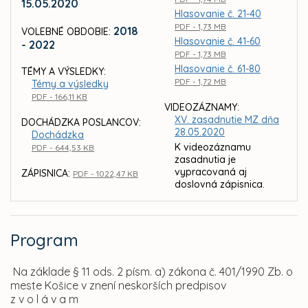
15.05.2020
Hlasovanie č. 21-40
PDF - 1,73 MB
2018
VOLEBNÉ OBDOBIE:
Hlasovanie č. 41-60
- 2022
PDF - 1,73 MB
Hlasovanie č. 61-80
TÉMY A VÝSLEDKY:
PDF - 1,72 MB
Témy a výsledky
PDF - 166,11 KB
VIDEOZÁZNAMY:
XV. zasadnutie MZ dňa
DOCHÁDZKA POSLANCOV:
28.05.2020
Dochádzka
K videozáznamu
PDF - 644,53 KB
zasadnutia je
vypracovaná aj
ZÁPISNICA:
PDF - 1022,47 KB
doslovná zápisnica.
Program
Na základe § 11 ods. 2 písm. a) zákona č. 401/1990 Zb. o
meste Košice v znení neskorších predpisov
z v o l á v a m