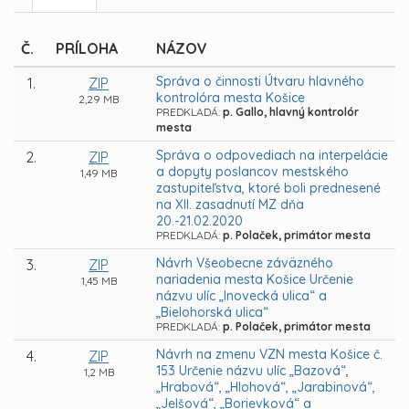
Č.
PRÍLOHA
NÁZOV
Správa o činnosti Útvaru hlavného
1.
ZIP
kontrolóra mesta Košice
2,29 MB
PREDKLADÁ:
p. Gallo, hlavný kontrolór
mesta
Správa o odpovediach na interpelácie
2.
ZIP
a dopyty poslancov mestského
1,49 MB
zastupiteľstva, ktoré boli prednesené
na XII. zasadnutí MZ dňa
20.-21.02.2020
PREDKLADÁ:
p. Polaček, primátor mesta
Návrh Všeobecne záväzného
3.
ZIP
nariadenia mesta Košice Určenie
1,45 MB
názvu ulíc „Inovecká ulica“ a
„Bielohorská ulica“
PREDKLADÁ:
p. Polaček, primátor mesta
Návrh na zmenu VZN mesta Košice č.
4.
ZIP
153 Určenie názvu ulíc „Bazová“,
1,2 MB
„Hrabová“, „Hlohová“, „Jarabinová“,
„Jelšová“, „Borievková“ a