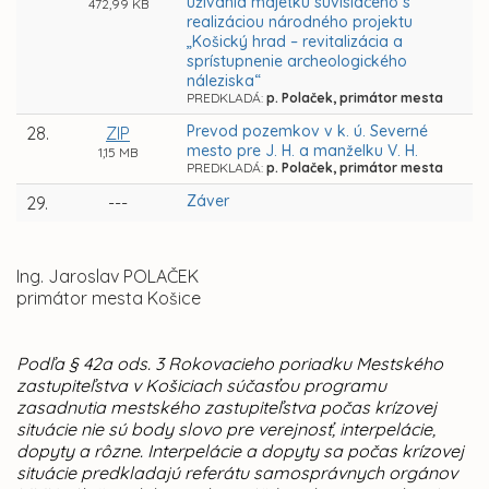
užívania majetku súvisiaceho s
472,99 KB
realizáciou národného projektu
„Košický hrad – revitalizácia a
sprístupnenie archeologického
náleziska“
PREDKLADÁ:
p. Polaček, primátor mesta
Prevod pozemkov v k. ú. Severné
28.
ZIP
mesto pre J. H. a manželku V. H.
1,15 MB
PREDKLADÁ:
p. Polaček, primátor mesta
Záver
29.
---
Ing. Jaroslav POLAČEK
primátor mesta Košice
Podľa § 42a ods. 3 Rokovacieho poriadku Mestského
zastupiteľstva v Košiciach súčasťou programu
zasadnutia mestského zastupiteľstva počas krízovej
situácie nie sú body slovo pre verejnosť, interpelácie,
dopyty a rôzne. Interpelácie a dopyty sa počas krízovej
situácie predkladajú referátu samosprávnych orgánov