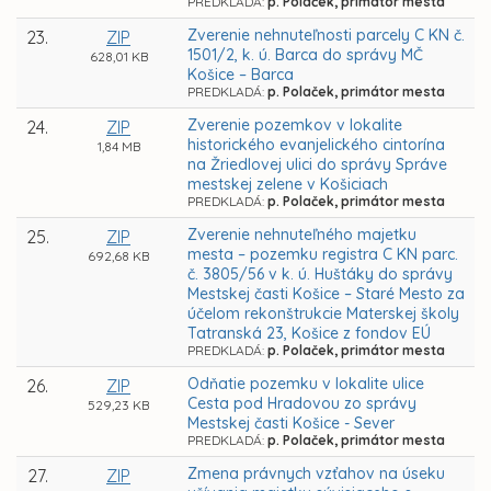
PREDKLADÁ:
p. Polaček, primátor mesta
Zverenie nehnuteľnosti parcely C KN č.
23.
ZIP
1501/2, k. ú. Barca do správy MČ
628,01 KB
Košice – Barca
PREDKLADÁ:
p. Polaček, primátor mesta
Zverenie pozemkov v lokalite
24.
ZIP
historického evanjelického cintorína
1,84 MB
na Žriedlovej ulici do správy Správe
mestskej zelene v Košiciach
PREDKLADÁ:
p. Polaček, primátor mesta
Zverenie nehnuteľného majetku
25.
ZIP
mesta – pozemku registra C KN parc.
692,68 KB
č. 3805/56 v k. ú. Huštáky do správy
Mestskej časti Košice – Staré Mesto za
účelom rekonštrukcie Materskej školy
Tatranská 23, Košice z fondov EÚ
PREDKLADÁ:
p. Polaček, primátor mesta
Odňatie pozemku v lokalite ulice
26.
ZIP
Cesta pod Hradovou zo správy
529,23 KB
Mestskej časti Košice - Sever
PREDKLADÁ:
p. Polaček, primátor mesta
Zmena právnych vzťahov na úseku
27.
ZIP