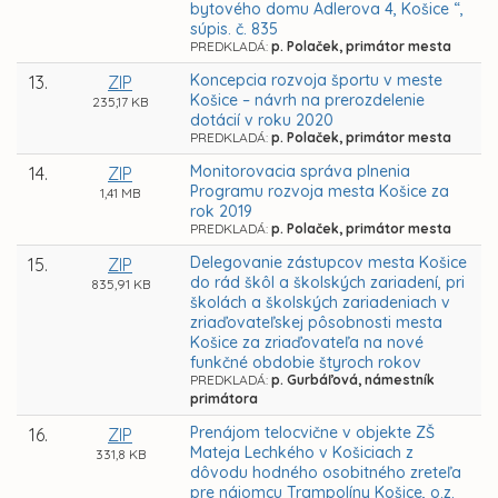
bytového domu Adlerova 4, Košice “,
súpis. č. 835
PREDKLADÁ:
p. Polaček, primátor mesta
Koncepcia rozvoja športu v meste
13.
ZIP
Košice – návrh na prerozdelenie
235,17 KB
dotácií v roku 2020
PREDKLADÁ:
p. Polaček, primátor mesta
Monitorovacia správa plnenia
14.
ZIP
Programu rozvoja mesta Košice za
1,41 MB
rok 2019
PREDKLADÁ:
p. Polaček, primátor mesta
Delegovanie zástupcov mesta Košice
15.
ZIP
do rád škôl a školských zariadení, pri
835,91 KB
školách a školských zariadeniach v
zriaďovateľskej pôsobnosti mesta
Košice za zriaďovateľa na nové
funkčné obdobie štyroch rokov
PREDKLADÁ:
p. Gurbáľová, námestník
primátora
Prenájom telocvične v objekte ZŠ
16.
ZIP
Mateja Lechkého v Košiciach z
331,8 KB
dôvodu hodného osobitného zreteľa
pre nájomcu Trampolíny Košice, o.z.