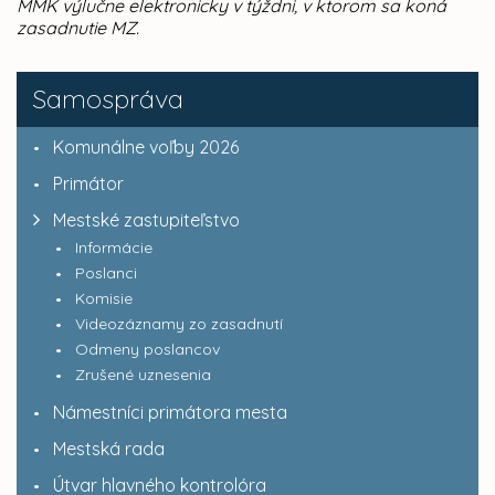
MMK výlučne elektronicky v týždni, v ktorom sa koná
zasadnutie MZ.
Samospráva
Komunálne voľby 2026
Primátor
Mestské zastupiteľstvo
Informácie
Poslanci
Komisie
Videozáznamy zo zasadnutí
Odmeny poslancov
Zrušené uznesenia
Námestníci primátora mesta
Mestská rada
Útvar hlavného kontrolóra