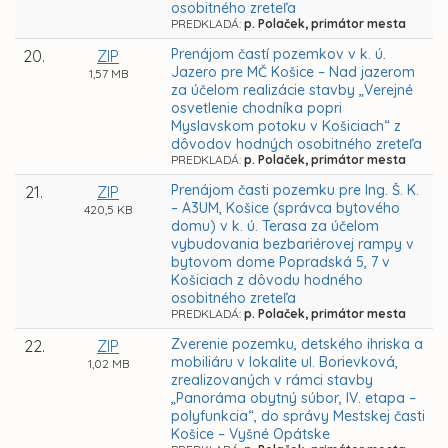
osobitného zreteľa
PREDKLADÁ:
p. Polaček, primátor mesta
Prenájom častí pozemkov v k. ú.
20.
ZIP
Jazero pre MČ Košice – Nad jazerom
1,57 MB
za účelom realizácie stavby „Verejné
osvetlenie chodníka popri
Myslavskom potoku v Košiciach“ z
dôvodov hodných osobitného zreteľa
PREDKLADÁ:
p. Polaček, primátor mesta
Prenájom časti pozemku pre Ing. Š. K.
21.
ZIP
– A3UM, Košice (správca bytového
420,5 KB
domu) v k. ú. Terasa za účelom
vybudovania bezbariérovej rampy v
bytovom dome Popradská 5, 7 v
Košiciach z dôvodu hodného
osobitného zreteľa
PREDKLADÁ:
p. Polaček, primátor mesta
Zverenie pozemku, detského ihriska a
22.
ZIP
mobiliáru v lokalite ul. Borievková,
1,02 MB
zrealizovaných v rámci stavby
„Panoráma obytný súbor, IV. etapa –
polyfunkcia“, do správy Mestskej časti
Košice – Vyšné Opátske