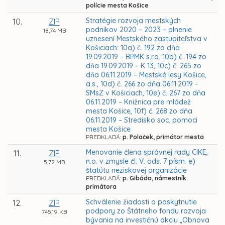
polície mesta Košice
Stratégie rozvoja mestských
10.
ZIP
podnikov 2020 – 2023 – plnenie
18,74 MB
uznesení Mestského zastupiteľstva v
Košiciach: 10a) č. 192 zo dňa
19.09.2019 – BPMK s.r.o. 10b) č. 194 zo
dňa 19.09.2019 – K 13, 10c) č. 265 zo
dňa 06.11.2019 – Mestské lesy Košice,
a.s., 10d) č. 266 zo dňa 06.11.2019 –
SMsZ v Košiciach, 10e) č. 267 zo dňa
06.11.2019 – Knižnica pre mládež
mesta Košice, 10f) č. 268 zo dňa
06.11.2019 – Stredisko soc. pomoci
mesta Košice
PREDKLADÁ:
p. Polaček, primátor mesta
Menovanie člena správnej rady CIKE,
11.
ZIP
n.o. v zmysle čl. V. ods. 7 písm. e)
5,72 MB
štatútu neziskovej organizácie
PREDKLADÁ:
p. Gibóda, námestník
primátora
Schválenie žiadosti o poskytnutie
12.
ZIP
podpory zo Štátneho fondu rozvoja
745,19 KB
bývania na investičnú akciu „Obnova