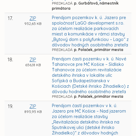
PREDKLADÁ:
p. Gurbáľová, námestník
primátora
Prenájom pozemkov k. ú. Jazero pre
17.
ZIP
spoločnosť LaGO development s.r.o.
932,65 KB
za účelom realizácie parkovacích
miest a komunikácie v rámci stavby
„Bytový dom s polyfunkciou – Lago“ z
dôvodov hodných osobitného zreteľa
PREDKLADÁ:
p. Polaček, primátor mesta
Prenájom časti pozemku v k. ú. Nové
18.
ZIP
Ťahanovce pre MČ Košice – Sídlisko
656,18 KB
Ťahanovce za účelom revitalizácie
detského ihriska v lokalite ulíc
Sofijská a Budapeštianska v
Košiciach (Detské ihrisko Žihadielko) z
dôvodu hodného osobitného zreteľa
PREDKLADÁ:
p. Polaček, primátor mesta
Prenájom častí pozemkov v k. ú.
19.
ZIP
Jazero pre MČ Košice – Nad jazerom
893,95 KB
za účelom realizácie stavby
„Revitalizácia detského ihriska na
Sputnikovej ulici (detské ihrisko
Žihadielko)“ z dôvodov hodných