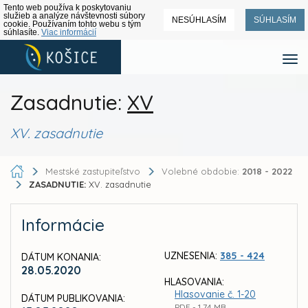
Tento web používa k poskytovaniu
služieb a analýze návštevnosti súbory
NESÚHLASÍM
SÚHLASÍM
cookie. Používaním tohto webu s tým
súhlasíte.
Viac informácií
Zasadnutie:
XV
XV. zasadnutie
Mestské zastupiteľstvo
Volebné obdobie:
2018 - 2022
ZASADNUTIE:
XV. zasadnutie
Informácie
UZNESENIA:
385 - 424
DÁTUM KONANIA:
28.05.2020
HLASOVANIA:
Hlasovanie č. 1-20
DÁTUM PUBLIKOVANIA:
PDF - 1,74 MB