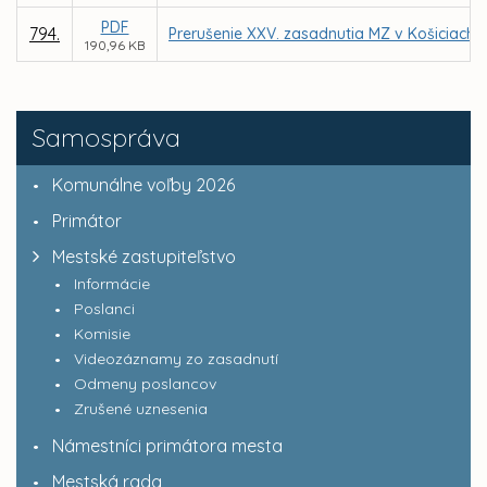
PDF
794.
Prerušenie XXV. zasadnutia MZ v Košiciach
190,96 KB
Samospráva
Komunálne voľby 2026
Primátor
Mestské zastupiteľstvo
Informácie
Poslanci
Komisie
Videozáznamy zo zasadnutí
Odmeny poslancov
Zrušené uznesenia
Námestníci primátora mesta
Mestská rada