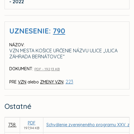
- 2022
UZNESENIE:
790
NÁZOV:
VZN MESTA KOŠICE URČENIE NÁZVU ULICE „ULICA
ZÁHRADA BERNÁTOVCE“
DOKUMENT:
PDF - 192,13 KB
223
PRE
VZN
alebo
ZMENY VZN
:
Ostatné
PDF
738.
Schválenie zverejneného programu XXV. zas
197,94 KB