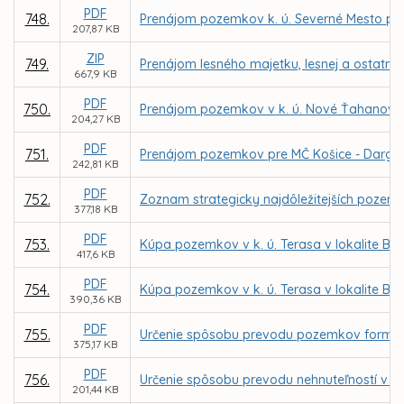
PDF
748.
Prenájom pozemkov k. ú. Severné Mesto pre 
207,87 KB
ZIP
749.
Prenájom lesného majetku, lesnej a ostatne
667,9 KB
PDF
750.
Prenájom pozemkov v k. ú. Nové Ťahanovce z
204,27 KB
PDF
751.
Prenájom pozemkov pre MČ Košice - Dargov
242,81 KB
PDF
752.
Zoznam strategicky najdôležitejších pozem
377,18 KB
PDF
753.
Kúpa pozemkov v k. ú. Terasa v lokalite Bo
417,6 KB
PDF
754.
Kúpa pozemkov v k. ú. Terasa v lokalite Bor
390,36 KB
PDF
755.
Určenie spôsobu prevodu pozemkov formou
375,17 KB
PDF
756.
Určenie spôsobu prevodu nehnuteľností v k.
201,44 KB