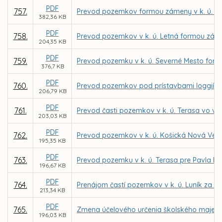
PDF
757.
Prevod pozemkov formou zámeny v k. ú. Ju
382,36 KB
PDF
758.
Prevod pozemkov v k. ú. Letná formou záme
204,35 KB
PDF
759.
Prevod pozemku v k. ú. Severné Mesto form
376,7 KB
PDF
760.
Prevod pozemkov pod prístavbami loggií p
206,79 KB
PDF
761.
Prevod časti pozemkov v k. ú. Terasa vo vl
203,03 KB
PDF
762.
Prevod pozemkov v k. ú. Košická Nová Ves
195,35 KB
PDF
763.
Prevod pozemku v k. ú. Terasa pre Pavla Fa
196,67 KB
PDF
764.
Prenájom častí pozemkov v k. ú. Luník za 
213,34 KB
PDF
765.
Zmena účelového určenia školského majetku –
196,03 KB