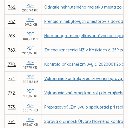
PDF
766.
Odňatie nehnuteľného majetku mesta zo spr
200,94 KB
PDF
767.
Prenájom nebytových priestorov z dôvodu h
199,2 KB
PDF
768.
Harmonogram majetkovoprávneho usporiadan
188,24 KB
PDF
769.
Zmena uznesenia MZ v Košiciach č. 259 zo d
203,06 KB
PDF
770.
Kontrola príkaznej zmluvy č. 2020001126 a d
187,78 KB
PDF
771.
Vykonanie kontroly zrealizovanej opravy vä
205,52 KB
PDF
772.
Vykonanie vnútornej kontroly doterajšieho p
388,06 KB
PDF
773.
Prepracovať „Zmluvu o spolupráci pri realiz
385,74 KB
PDF
774.
Správa o činnosti Útvaru hlavného kontroló
195,67 KB