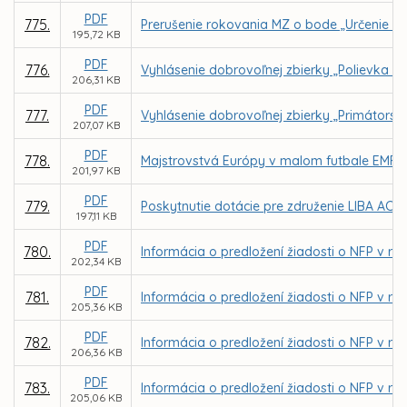
PDF
775.
Prerušenie rokovania MZ o bode „Určenie sp
195,72 KB
PDF
776.
Vyhlásenie dobrovoľnej zbierky „Polievka sv
206,31 KB
PDF
777.
Vyhlásenie dobrovoľnej zbierky „Primátorsk
207,07 KB
PDF
778.
Majstrovstvá Európy v malom futbale EMF E
201,97 KB
PDF
779.
Poskytnutie dotácie pre združenie LIBA ACA
197,11 KB
PDF
780.
Informácia o predložení žiadosti o NFP v rá
202,34 KB
PDF
781.
Informácia o predložení žiadosti o NFP v rá
205,36 KB
PDF
782.
Informácia o predložení žiadosti o NFP v rá
206,36 KB
PDF
783.
Informácia o predložení žiadosti o NFP v rám
205,06 KB