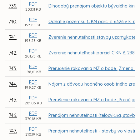
PDF
739.
Dlhodobý prenájom objektu bývalého kina 
203,11 KB
PDF
740.
Odňatie pozemku C KN parc. č. 6326 v k. ú. 
195,88 KB
PDF
741.
Zverenie nehnuteľnosti stavby uzamykateľnéh
198,23 KB
PDF
742.
Zverenie nehnuteľnosti parciel C KN č. 2380/
201,75 KB
PDF
743.
Prerušenie rokovania MZ o bode „Zmena Náj
198,61 KB
PDF
744.
Nájom z dôvodu hodného osobitného zreteľa
199,27 KB
PDF
745.
Prerušenie rokovania MZ o bode „Prenájom ča
201,05 KB
PDF
746.
Prenájom nehnuteľností (telocvičňa, stavby
370,18 KB
PDF
747.
Prenájom nehnuteľnosti – stavby vo vlastníc
210,19 KB