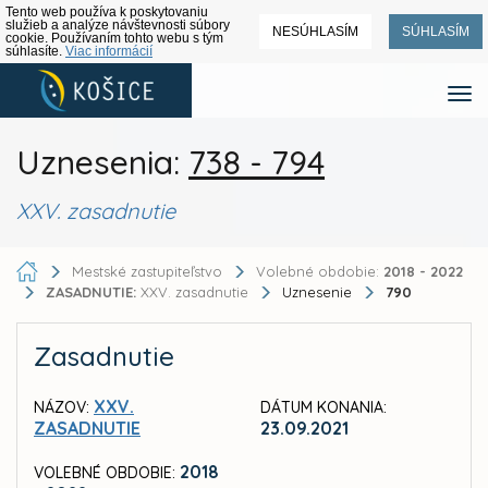
Tento web používa k poskytovaniu
služieb a analýze návštevnosti súbory
NESÚHLASÍM
SÚHLASÍM
cookie. Používaním tohto webu s tým
súhlasíte.
Viac informácií
Uznesenia:
738 - 794
XXV. zasadnutie
Mestské zastupiteľstvo
Volebné obdobie:
2018 - 2022
ZASADNUTIE:
XXV. zasadnutie
Uznesenie
790
Zasadnutie
XXV.
NÁZOV:
DÁTUM KONANIA:
ZASADNUTIE
23.09.2021
2018
VOLEBNÉ OBDOBIE: