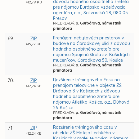
dôvodu hodného osobitného zreteľa
412,79 KB
pre nájomcu Európska vzdelávacia
agentúra, n.o., Solivarská 28, 080 05
Prešov
PREDKLADÁ:
p. Gurbáľová, námestník
primátora
Prenájom nebytových priestorov v
69.
ZIP
budove na Čordákovej ulici z dôvodu
415,72 KB
hodného osobitného zreteľa pre
nájomcu Spojená škola sv. Košických
mučeníkov, Čordákova 50, Košice
PREDKLADÁ:
p. Gurbáľová, námestník
primátora
Rozšírenie tréningového času na
70.
ZIP
prenájom telocvične v objekte ZŠ
412,24 KB
Drábova 3 v Košiciach z dôvodu
hodného osobitného zreteľa pre
nájomcu Atletika Košice, o.z., Dúhová
26, Košice
PREDKLADÁ:
p. Gurbáľová, námestník
primátora
Rozšírenie tréningového času v
71.
ZIP
objekte ZŠ Mateja Lechkého v
412,24 KB
Košiciach v malej telocvični priamym