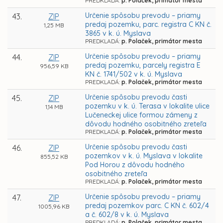
PREDKLADÁ:
p. Polaček, primátor mesta
Určenie spôsobu prevodu – priamy
43.
ZIP
predaj pozemku, parc. registra C KN č.
1,25 MB
3865 v k. ú. Myslava
PREDKLADÁ:
p. Polaček, primátor mesta
Určenie spôsobu prevodu – priamy
44.
ZIP
predaj pozemku, parcely registra E
956,59 KB
KN č. 1741/502 v k. ú. Myslava
PREDKLADÁ:
p. Polaček, primátor mesta
Určenie spôsobu prevodu časti
45.
ZIP
pozemku v k. ú. Terasa v lokalite ulice
1,14 MB
Lučeneckej ulice formou zámeny z
dôvodu hodného osobitného zreteľa
PREDKLADÁ:
p. Polaček, primátor mesta
Určenie spôsobu prevodu časti
46.
ZIP
pozemkov v k. ú. Myslava v lokalite
855,52 KB
Pod Horou z dôvodu hodného
osobitného zreteľa
PREDKLADÁ:
p. Polaček, primátor mesta
Určenie spôsobu prevodu – priamy
47.
ZIP
predaj pozemkov parc. C KN č. 602/4
1005,96 KB
a č. 602/8 v k. ú. Myslava
PREDKLADÁ:
p. Polaček, primátor mesta