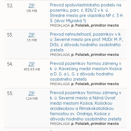
Prevod spoluvlastníckeho podielu na
52.
ZIP
pozemku, parc. č. 826/2 v k. ú.
1,18 MB
Stredné mesto pre vlastníka NP č. 3 H.
Š. (dvor Mlynská 1)
PREDKLADÁ:
p. Polaček, primátor mesta
Prevod nehnuteľností, pozemkov v k.
53.
ZIP
ú. Severné mesto pre prof. MUDr. M. P.,
1,5 MB
DrSc. z dôvodu hodného osobitného
zreteľa
PREDKLADÁ:
p. Polaček, primátor mesta
Prevod pozemkov formou zámeny v
54.
ZIP
k. ú. Kavečany medzi mestom Košice
455,93 KB
a D. G. a L. G. z dôvodu hodného
osobitného zreteľa
PREDKLADÁ:
p. Polaček, primátor mesta
Prevod pozemkov formou zámeny v
55.
ZIP
k. ú. Severné mesto a Nižná Úvrať
1,24 MB
medzi mestom Košice, Košickou
arcidiecézou a Rímskokatolíckou
farnosťou sv. Ondreja, Košice z
dôvodu hodného osobitného zreteľa
PREDKLADÁ:
p. Polaček, primátor mesta