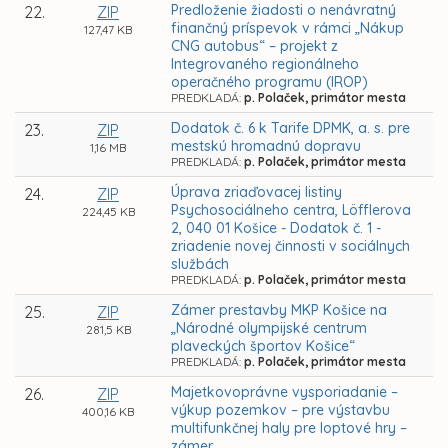
Predloženie žiadosti o nenávratný
22.
ZIP
finančný príspevok v rámci „Nákup
127,47 KB
CNG autobus“ – projekt z
Integrovaného regionálneho
operačného programu (IROP)
PREDKLADÁ:
p. Polaček, primátor mesta
Dodatok č. 6 k Tarife DPMK, a. s. pre
23.
ZIP
mestskú hromadnú dopravu
1,16 MB
PREDKLADÁ:
p. Polaček, primátor mesta
Úprava zriaďovacej listiny
24.
ZIP
Psychosociálneho centra, Löfflerova
224,45 KB
2, 040 01 Košice - Dodatok č. 1 -
zriadenie novej činnosti v sociálnych
službách
PREDKLADÁ:
p. Polaček, primátor mesta
Zámer prestavby MKP Košice na
25.
ZIP
„Národné olympijské centrum
281,5 KB
plaveckých športov Košice“
PREDKLADÁ:
p. Polaček, primátor mesta
Majetkovoprávne vysporiadanie –
26.
ZIP
výkup pozemkov – pre výstavbu
400,16 KB
multifunkčnej haly pre loptové hry –
zámer