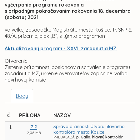
vyčerpania programu rokovania
s prípadným pokračovaním rokovania 18. decembra
(sobotu) 2021
vo veľkej zasadačke Magistrátu mesta Košice, Tr. SNP č.
48/A, prízemie, blok „B“, s týmto programom:
Aktualizovaný program - XXVI. zasadnutia MZ
Otvorenie
Zistenie prítomnosti poslancov a schválenie programu
zasadnutia MZ, určenie overovateľov zápisnice, voľba
návrhovej komisie
Body
Č.
PRÍLOHA
NÁZOV
Správa o činnosti Útvaru hlavného
1.
ZIP
kontrolóra mesta Košice
2,08 MB
PREDKLADÁ:
p. Gallo, hlavný kontrolór