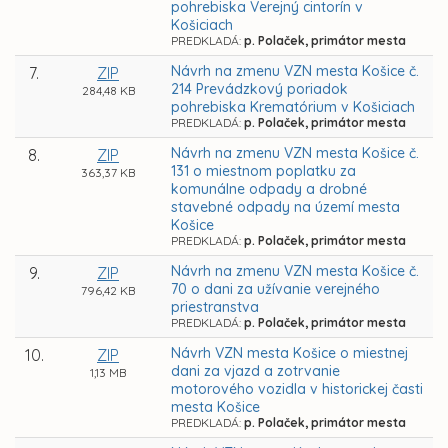
pohrebiska Verejný cintorín v
Košiciach
PREDKLADÁ:
p. Polaček, primátor mesta
Návrh na zmenu VZN mesta Košice č.
7.
ZIP
214 Prevádzkový poriadok
284,48 KB
pohrebiska Krematórium v Košiciach
PREDKLADÁ:
p. Polaček, primátor mesta
Návrh na zmenu VZN mesta Košice č.
8.
ZIP
131 o miestnom poplatku za
363,37 KB
komunálne odpady a drobné
stavebné odpady na území mesta
Košice
PREDKLADÁ:
p. Polaček, primátor mesta
Návrh na zmenu VZN mesta Košice č.
9.
ZIP
70 o dani za užívanie verejného
796,42 KB
priestranstva
PREDKLADÁ:
p. Polaček, primátor mesta
Návrh VZN mesta Košice o miestnej
10.
ZIP
dani za vjazd a zotrvanie
1,13 MB
motorového vozidla v historickej časti
mesta Košice
PREDKLADÁ:
p. Polaček, primátor mesta