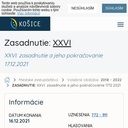
Tento web používa k poskytovaniu
služieb a analýze návštevnosti súbory
NESÚHLASÍM
SÚHLASÍM
cookie. Používaním tohto webu s tým
súhlasíte.
Viac informácií
Zasadnutie:
XXVI
XXVI. zasadnutie a jeho pokračovanie
17.12.2021
Mestské zastupiteľstvo
Volebné obdobie:
2018 - 2022
ZASADNUTIE:
XXVI. zasadnutie a jeho pokračovanie 17.12.2021
Informácie
UZNESENIA:
772 - 911
DÁTUM KONANIA:
16.12.2021
HLASOVANIA: