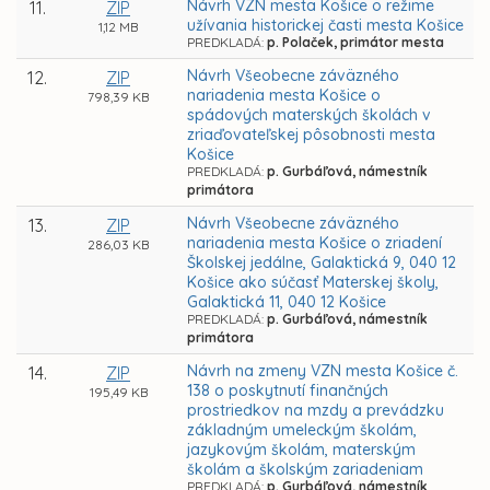
Návrh VZN mesta Košice o režime
11.
ZIP
užívania historickej časti mesta Košice
1,12 MB
PREDKLADÁ:
p. Polaček, primátor mesta
Návrh Všeobecne záväzného
12.
ZIP
nariadenia mesta Košice o
798,39 KB
spádových materských školách v
zriaďovateľskej pôsobnosti mesta
Košice
PREDKLADÁ:
p. Gurbáľová, námestník
primátora
Návrh Všeobecne záväzného
13.
ZIP
nariadenia mesta Košice o zriadení
286,03 KB
Školskej jedálne, Galaktická 9, 040 12
Košice ako súčasť Materskej školy,
Galaktická 11, 040 12 Košice
PREDKLADÁ:
p. Gurbáľová, námestník
primátora
Návrh na zmeny VZN mesta Košice č.
14.
ZIP
138 o poskytnutí finančných
195,49 KB
prostriedkov na mzdy a prevádzku
základným umeleckým školám,
jazykovým školám, materským
školám a školským zariadeniam
PREDKLADÁ:
p. Gurbáľová, námestník