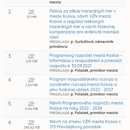
mesta
Petícia za zákaz hazardných hier v
2.
ZIP
meste Košice, návrh VZN mesta
1,11 MB
Košice o regulácii niektorých
hazardných hier a návrh finančnej
kompenzácie pre dotknuté mestské
časti
PREDKLADÁ:
p. Gurbáľová, námestník
primátora
Programový rozpočet mesta Košice –
3.
ZIP
Informácia o hospodárení a zmenách
2,19 MB
rozpočtu k 30.09.2021
PREDKLADÁ:
p. Polaček, primátor mesta
Program hospodárskeho rozvoja a
4.
ZIP
sociálneho rozvoja mesta Košice a
2,34 MB
jeho funkčnej oblasti 2022 - 2027
PREDKLADÁ:
p. Polaček, primátor mesta
Návrh Programového rozpočtu mesta
5.
ZIP
Košice na roky 2022 - 2024
5,96 MB
PREDKLADÁ:
p. Polaček, primátor mesta
Návrh na zmenu VZN mesta Košice č.
6.
ZIP
213 Prevádzkový poriadok
285,62 KB