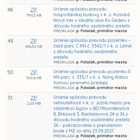
Určenie spôsobu prevodu
48.
ZIP
hospodárskej budovy v k. ú. Košická
791,12 KB
Nová Ves v lokalite ulice Ku Gederu z
dôvodu hodného osobitného zreteľa
PREDKLADÁ:
p. Polaček, primátor mesta
Určenie spôsobu prevodu pozemku –
49.
ZIP
časti parc. C KN č. 3342/1 v k. ú. Letná
816,52 KB
z dôvodu hodného osobitného
zreteľa
PREDKLADÁ:
p. Polaček, primátor mesta
Určenie spôsobu prevodu pozemku E
50.
ZIP
KN parc. č. 333/1 v k. ú. Nižný Klátov
562,6 KB
formou priameho predaja
PREDKLADÁ:
p. Polaček, primátor mesta
Určenie spôsobu prevodu
51.
ZIP
nehnuteľností v k. ú. Južné mesto pre
2,03 MB
vlastníkov bytov v BD Milosrdenstva
8, Brezová 3, Rastislavova 24 a 26 z
dôvodu hodného osobitného zreteľa
26 – pokračovanie o prerušenom
bode z MZ zo dňa 23.09.2021
PREDKLADÁ:
p. Polaček, primátor mesta