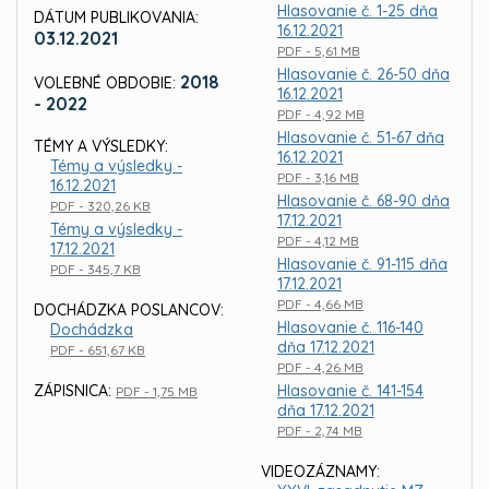
Hlasovanie č. 1-25 dňa
DÁTUM PUBLIKOVANIA:
16.12.2021
03.12.2021
PDF - 5,61 MB
Hlasovanie č. 26-50 dňa
2018
VOLEBNÉ OBDOBIE:
16.12.2021
- 2022
PDF - 4,92 MB
Hlasovanie č. 51-67 dňa
TÉMY A VÝSLEDKY:
16.12.2021
Témy a výsledky -
PDF - 3,16 MB
16.12.2021
Hlasovanie č. 68-90 dňa
PDF - 320,26 KB
17.12.2021
Témy a výsledky -
PDF - 4,12 MB
17.12.2021
Hlasovanie č. 91-115 dňa
PDF - 345,7 KB
17.12.2021
PDF - 4,66 MB
DOCHÁDZKA POSLANCOV:
Hlasovanie č. 116-140
Dochádzka
dňa 17.12.2021
PDF - 651,67 KB
PDF - 4,26 MB
ZÁPISNICA:
Hlasovanie č. 141-154
PDF - 1,75 MB
dňa 17.12.2021
PDF - 2,74 MB
VIDEOZÁZNAMY: