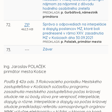
nájmom za nájomné z dôvodu
hodného osobitného zreteľa
PREDKLADÁ:
p. Gurbáľová, námestník
primátora
Správa o odpovediach na interpelácie
72.
ZIP
a dopyty poslancov MZ, ktoré boli
462,5 KB
prednesené v rámci XXV. zasadnutia
MZ v Košiciach dňa 30.09.2021
PREDKLADÁ:
p. Polaček, primátor mesta
Záver
73.
---
Ing. Jaroslav POLAČEK
primátor mesta Košice
Podľa § 42a ods. 3 Rokovacieho poriadku Mestského
zastupiteľstva v Košiciach súčasťou programu
zasadnutia mestského zastupiteľstva počas krízovej
situácie nie sú body slovo pre verejnosť, interpelácie,
dopyty a rôzne. Interpelácie a dopyty sa počas krízovej
situácie predkladajú referátu samosprávnych orgánov
MMK výlučne elektronicky v týždni, v ktorom sa koná