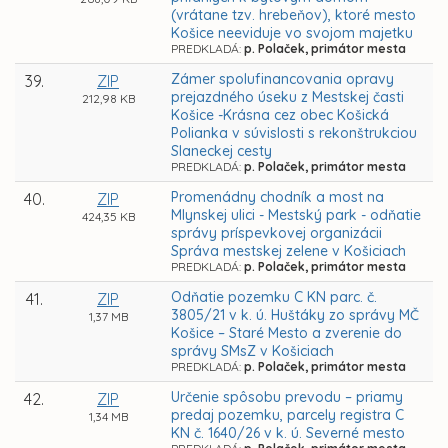
(vrátane tzv. hrebeňov), ktoré mesto
Košice neeviduje vo svojom majetku
PREDKLADÁ:
p. Polaček, primátor mesta
Zámer spolufinancovania opravy
39.
ZIP
prejazdného úseku z Mestskej časti
212,98 KB
Košice -Krásna cez obec Košická
Polianka v súvislosti s rekonštrukciou
Slaneckej cesty
PREDKLADÁ:
p. Polaček, primátor mesta
Promenádny chodník a most na
40.
ZIP
Mlynskej ulici - Mestský park - odňatie
424,35 KB
správy príspevkovej organizácii
Správa mestskej zelene v Košiciach
PREDKLADÁ:
p. Polaček, primátor mesta
Odňatie pozemku C KN parc. č.
41.
ZIP
3805/21 v k. ú. Huštáky zo správy MČ
1,37 MB
Košice – Staré Mesto a zverenie do
správy SMsZ v Košiciach
PREDKLADÁ:
p. Polaček, primátor mesta
Určenie spôsobu prevodu – priamy
42.
ZIP
predaj pozemku, parcely registra C
1,34 MB
KN č. 1640/26 v k. ú. Severné mesto