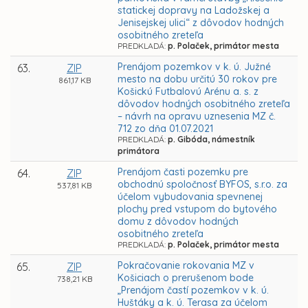
statickej dopravy na Ladožskej a
Jenisejskej ulici“ z dôvodov hodných
osobitného zreteľa
PREDKLADÁ:
p. Polaček, primátor mesta
Prenájom pozemkov v k. ú. Južné
63.
ZIP
mesto na dobu určitú 30 rokov pre
861,17 KB
Košickú Futbalovú Arénu a. s. z
dôvodov hodných osobitného zreteľa
– návrh na opravu uznesenia MZ č.
712 zo dňa 01.07.2021
PREDKLADÁ:
p. Gibóda, námestník
primátora
Prenájom časti pozemku pre
64.
ZIP
obchodnú spoločnosť BYFOS, s.r.o. za
537,81 KB
účelom vybudovania spevnenej
plochy pred vstupom do bytového
domu z dôvodov hodných
osobitného zreteľa
PREDKLADÁ:
p. Polaček, primátor mesta
Pokračovanie rokovania MZ v
65.
ZIP
Košiciach o prerušenom bode
738,21 KB
„Prenájom častí pozemkov v k. ú.
Huštáky a k. ú. Terasa za účelom