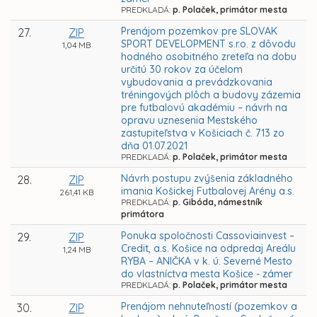
PREDKLADÁ:
p. Polaček, primátor mesta
Prenájom pozemkov pre SLOVAK
27.
ZIP
SPORT DEVELOPMENT s.r.o. z dôvodu
1,04 MB
hodného osobitného zreteľa na dobu
určitú 30 rokov za účelom
vybudovania a prevádzkovania
tréningových plôch a budovy zázemia
pre futbalovú akadémiu – návrh na
opravu uznesenia Mestského
zastupiteľstva v Košiciach č. 713 zo
dňa 01.07.2021
PREDKLADÁ:
p. Polaček, primátor mesta
Návrh postupu zvýšenia základného
28.
ZIP
imania Košickej Futbalovej Arény a.s.
261,41 KB
PREDKLADÁ:
p. Gibóda, námestník
primátora
Ponuka spoločnosti Cassoviainvest –
29.
ZIP
Credit, a.s. Košice na odpredaj Areálu
1,24 MB
RYBA – ANIČKA v k. ú. Severné Mesto
do vlastníctva mesta Košice - zámer
PREDKLADÁ:
p. Polaček, primátor mesta
Prenájom nehnuteľností (pozemkov a
30.
ZIP