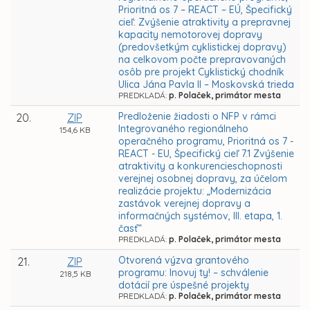
Prioritná os 7 – REACT – EÚ, Špecifický
cieľ: Zvýšenie atraktivity a prepravnej
kapacity nemotorovej dopravy
(predovšetkým cyklistickej dopravy)
na celkovom počte prepravovaných
osôb pre projekt Cyklistický chodník
Ulica Jána Pavla II – Moskovská trieda
PREDKLADÁ:
p. Polaček, primátor mesta
Predloženie žiadosti o NFP v rámci
20.
ZIP
Integrovaného regionálneho
154,6 KB
operačného programu, Prioritná os 7 -
REACT - EU, Špecifický cieľ 7.1 Zvýšenie
atraktivity a konkurencieschopnosti
verejnej osobnej dopravy, za účelom
realizácie projektu: „Modernizácia
zastávok verejnej dopravy a
informačných systémov, III. etapa, 1.
časť“
PREDKLADÁ:
p. Polaček, primátor mesta
Otvorená výzva grantového
21.
ZIP
programu: Inovuj ty! – schválenie
218,5 KB
dotácií pre úspešné projekty
PREDKLADÁ:
p. Polaček, primátor mesta