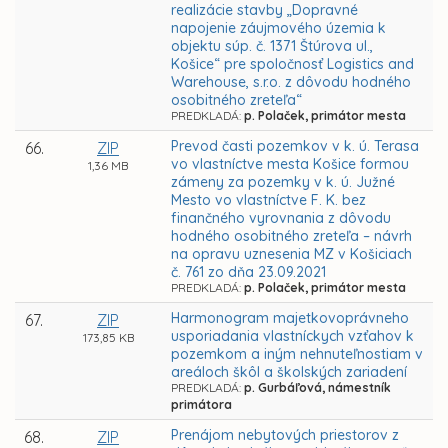
realizácie stavby „Dopravné
napojenie záujmového územia k
objektu súp. č. 1371 Štúrova ul.,
Košice“ pre spoločnosť Logistics and
Warehouse, s.r.o. z dôvodu hodného
osobitného zreteľa“
PREDKLADÁ:
p. Polaček, primátor mesta
Prevod časti pozemkov v k. ú. Terasa
66.
ZIP
vo vlastníctve mesta Košice formou
1,36 MB
zámeny za pozemky v k. ú. Južné
Mesto vo vlastníctve F. K. bez
finančného vyrovnania z dôvodu
hodného osobitného zreteľa – návrh
na opravu uznesenia MZ v Košiciach
č. 761 zo dňa 23.09.2021
PREDKLADÁ:
p. Polaček, primátor mesta
Harmonogram majetkovoprávneho
67.
ZIP
usporiadania vlastníckych vzťahov k
173,85 KB
pozemkom a iným nehnuteľnostiam v
areáloch škôl a školských zariadení
PREDKLADÁ:
p. Gurbáľová, námestník
primátora
Prenájom nebytových priestorov z
68.
ZIP