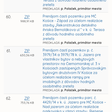
Terasa z dôvodu hodného osobitného
zreteľa
PREDKLADÁ:
p. Polaček, primátor mesta
Prenájom časti pozemku pre MČ
60.
ZIP
Košice - Západ za účelom realizácie
988,91 KB
stavby „Rekonštrukcia detského
ihriska Bernolákova ul.“ v k. ú. Terasa
z dôvodu hodného osobitného
zreteľa
PREDKLADÁ:
p. Polaček, primátor mesta
Prenájom častí pozemkov p. č.
61.
ZIP
3979/34 a 3979/78 k. ú. Jazero pre
630,36 KB
vlastníkov bytov a nebytových
priestorov na Čiernomorskej ul. 3 v
Košiciach zastúpených Správcovským
bytovým družstvom IV Košice za
účelom realizácie rampy pre
imobilných z dôvodov hodných
osobitného zreteľa
PREDKLADÁ:
p. Polaček, primátor mesta
Prenájom časti pozemku parc. č.
62.
ZIP
4429/14 v k. ú. Jazero pre MČ Košice –
753,76 KB
Nad jazerom za účelom realizácie
parkoviska v rámci stavby „Riešenie