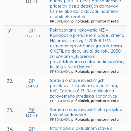
budovy) v k. ú. Pereš pre Spoločnosť
1,33 MB
priateľov detí z detských domovov
Úsmev ako dar z dôvodu hodného
osobitného zreteľa
PREDKLADÁ:
p. Polaček, primátor mesta
Pokračovanie rokovania MZ v
31.
ZIP
Košiciach o prerušenom bode „Zmena
993,78 KB
Nájomnej zmluvy č. 2015001736
uzatvorenej s občianskym združením
CINEFIL na dobu určitú do roku 2030
za účelom vytvorenia a
prevádzkovania centra audiovizuálnej
kultúry v Kine Úsmev“
PREDKLADÁ:
p. Polaček, primátor mesta
Správa o stave investičných
32.
ZIP
projektov: Rekonštrukcia polikliniky
2,54 MB
KVP, Cottbuská 13, Rekonštrukcia
zdravotného strediska Ťahanovce
PREDKLADÁ:
p. Polaček, primátor mesta
Správa o stave investičného projektu:
33.
ZIP
Určené parkovisko
1,65 MB
PREDKLADÁ:
p. Polaček, primátor mesta
Informácia o aktuálnom stave a
34.
ZIP