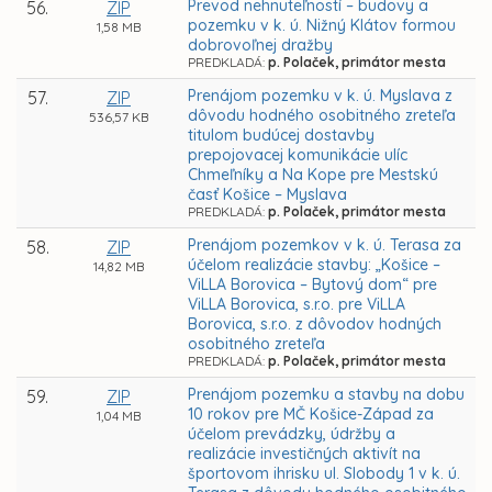
Prevod nehnuteľností – budovy a
56.
ZIP
pozemku v k. ú. Nižný Klátov formou
1,58 MB
dobrovoľnej dražby
PREDKLADÁ:
p. Polaček, primátor mesta
Prenájom pozemku v k. ú. Myslava z
57.
ZIP
dôvodu hodného osobitného zreteľa
536,57 KB
titulom budúcej dostavby
prepojovacej komunikácie ulíc
Chmeľníky a Na Kope pre Mestskú
časť Košice – Myslava
PREDKLADÁ:
p. Polaček, primátor mesta
Prenájom pozemkov v k. ú. Terasa za
58.
ZIP
účelom realizácie stavby: „Košice –
14,82 MB
ViLLA Borovica – Bytový dom“ pre
ViLLA Borovica, s.r.o. pre ViLLA
Borovica, s.r.o. z dôvodov hodných
osobitného zreteľa
PREDKLADÁ:
p. Polaček, primátor mesta
Prenájom pozemku a stavby na dobu
59.
ZIP
10 rokov pre MČ Košice-Západ za
1,04 MB
účelom prevádzky, údržby a
realizácie investičných aktivít na
športovom ihrisku ul. Slobody 1 v k. ú.