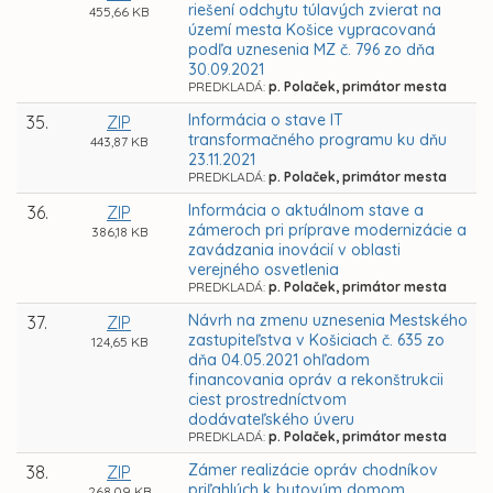
riešení odchytu túlavých zvierat na
455,66 KB
území mesta Košice vypracovaná
podľa uznesenia MZ č. 796 zo dňa
30.09.2021
PREDKLADÁ:
p. Polaček, primátor mesta
Informácia o stave IT
35.
ZIP
transformačného programu ku dňu
443,87 KB
23.11.2021
PREDKLADÁ:
p. Polaček, primátor mesta
Informácia o aktuálnom stave a
36.
ZIP
zámeroch pri príprave modernizácie a
386,18 KB
zavádzania inovácií v oblasti
verejného osvetlenia
PREDKLADÁ:
p. Polaček, primátor mesta
Návrh na zmenu uznesenia Mestského
37.
ZIP
zastupiteľstva v Košiciach č. 635 zo
124,65 KB
dňa 04.05.2021 ohľadom
financovania opráv a rekonštrukcii
ciest prostredníctvom
dodávateľského úveru
PREDKLADÁ:
p. Polaček, primátor mesta
Zámer realizácie opráv chodníkov
38.
ZIP
priľahlých k bytovým domom
268,09 KB