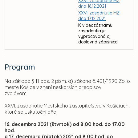
XXVI. zasadnutie MZ
dňa 16.12.2021
XXVI. zasadnutie MZ
dňa 17.12.2021
K videozáznamu
zasadnutia je
vypracovaná aj
doslovná zápisnica.
Program
Na základe § 11 ods. 2 písm. a) zákona č. 401/1990 Zb. o
meste Košice v znení neskorších predpisov
zvolávam
XXVI. zasadnutie Mestského zastupiteľstva v Košiciach,
ktoré sa uskutoční dňa
16. decembra 2021 (štvrtok) od 8.00 hod.
do 17.00
hod.
a 17. decembra (piatok) 2021 od 8.00 hod. do