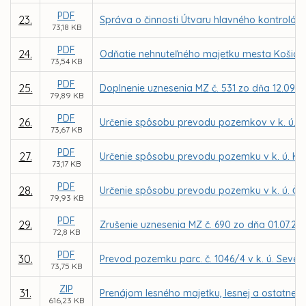
PDF
23.
Správa o činnosti Útvaru hlavného kontrolór
73,18 KB
PDF
24.
Odňatie nehnuteľného majetku mesta Košice 
73,54 KB
PDF
25.
Doplnenie uznesenia MZ č. 531 zo dňa 12.09.20
79,89 KB
PDF
26.
Určenie spôsobu prevodu pozemkov v k. ú. B
73,67 KB
PDF
27.
Určenie spôsobu prevodu pozemku v k. ú. Krá
73,17 KB
PDF
28.
Určenie spôsobu prevodu pozemku v k. ú. Če
79,93 KB
PDF
29.
Zrušenie uznesenia MZ č. 690 zo dňa 01.07.2
72,8 KB
PDF
30.
Prevod pozemku parc. č. 1046/4 v k. ú. Seve
73,75 KB
ZIP
31.
Prenájom lesného majetku, lesnej a ostatnej 
616,23 KB