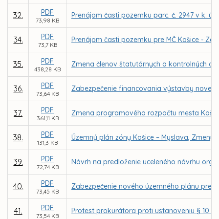
PDF
32.
Prenájom časti pozemku parc. č. 2947 v k. ú.
73,98 KB
PDF
34.
Prenájom časti pozemku pre MČ Košice - Západ
73,7 KB
PDF
35.
Zmena členov štatutárnych a kontrolných or
438,28 KB
PDF
36.
Zabezpečenie financovania výstavby novej tel
73,64 KB
PDF
37.
Zmena programového rozpočtu mesta Košice 
361,11 KB
PDF
38.
Územný plán zóny Košice – Myslava, Zmeny a
131,3 KB
PDF
39.
Návrh na predloženie uceleného návrhu orga
72,74 KB
PDF
40.
Zabezpečenie nového územného plánu pre m
73,45 KB
PDF
41.
Protest prokurátora proti ustanoveniu § 10 o
73,54 KB