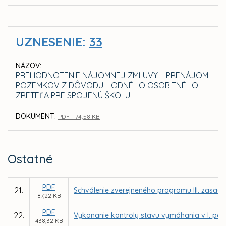
UZNESENIE:
33
NÁZOV:
PREHODNOTENIE NÁJOMNEJ ZMLUVY – PRENÁJOM
POZEMKOV Z DÔVODU HODNÉHO OSOBITNÉHO
ZRETEĽA PRE SPOJENÚ ŠKOLU
DOKUMENT:
PDF - 74,58 KB
Ostatné
PDF
21.
Schválenie zverejneného programu III. zasadn
87,22 KB
PDF
22.
Vykonanie kontroly stavu vymáhania v I. pol
438,32 KB