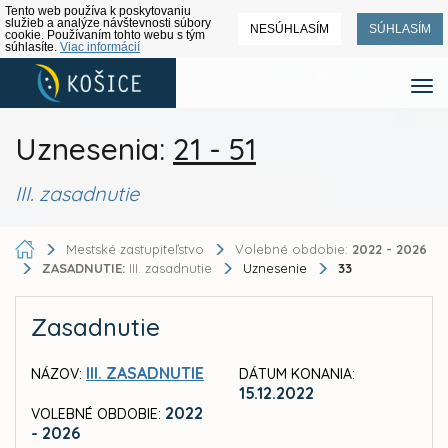
Tento web používa k poskytovaniu
služieb a analýze návštevnosti súbory
NESÚHLASÍM
SÚHLASÍM
cookie. Používaním tohto webu s tým
súhlasíte.
Viac informácií
Uznesenia:
21 - 51
III. zasadnutie
Mestské zastupiteľstvo
Volebné obdobie:
2022 - 2026
ZASADNUTIE:
III. zasadnutie
Uznesenie
33
Zasadnutie
III. ZASADNUTIE
NÁZOV:
DÁTUM KONANIA:
15.12.2022
2022
VOLEBNÉ OBDOBIE:
- 2026