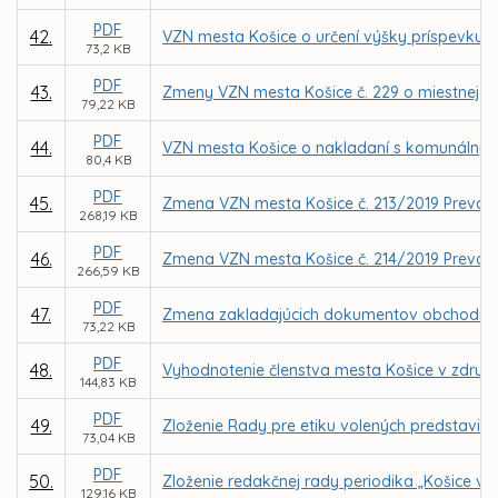
PDF
42.
VZN mesta Košice o určení výšky príspevku n
73,2 KB
PDF
43.
Zmeny VZN mesta Košice č. 229 o miestnej d
79,22 KB
PDF
44.
VZN mesta Košice o nakladaní s komunálny
80,4 KB
PDF
45.
Zmena VZN mesta Košice č. 213/2019 Prevádzk
268,19 KB
PDF
46.
Zmena VZN mesta Košice č. 214/2019 Prevád
266,59 KB
PDF
47.
Zmena zakladajúcich dokumentov obchodnej s
73,22 KB
PDF
48.
Vyhodnotenie členstva mesta Košice v združe
144,83 KB
PDF
49.
Zloženie Rady pre etiku volených predstavit
73,04 KB
PDF
50.
Zloženie redakčnej rady periodika „Košice v 
129,16 KB