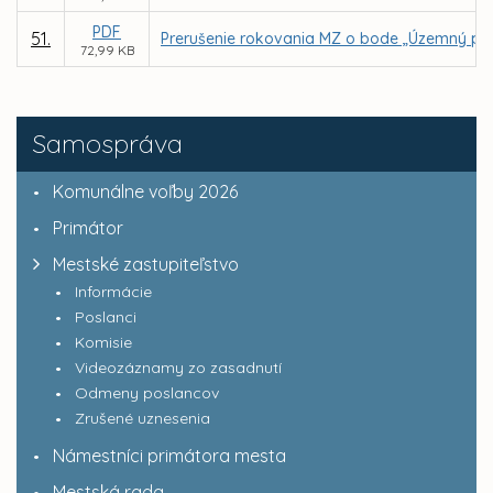
PDF
51.
Prerušenie rokovania MZ o bode „Územný plá
72,99 KB
Samospráva
Komunálne voľby 2026
Primátor
Mestské zastupiteľstvo
Informácie
Poslanci
Komisie
Videozáznamy zo zasadnutí
Odmeny poslancov
Zrušené uznesenia
Námestníci primátora mesta
Mestská rada