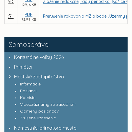
50.
Zloženie redakčnej rady periodika „Košice v 
129,16 KB
PDF
51.
Prerušenie rokovania MZ o bode „Územný plá
72,99 KB
Samospráva
Komunálne voľby 2026
Primátor
Mestské zastupiteľstvo
Informácie
Poslanci
Komisie
Videozáznamy zo zasadnutí
Odmeny poslancov
Zrušené uznesenia
Námestníci primátora mesta