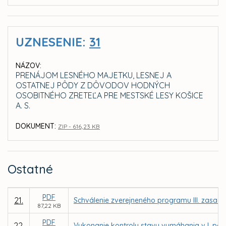
UZNESENIE:
31
NÁZOV:
PRENÁJOM LESNÉHO MAJETKU, LESNEJ A
OSTATNEJ PÔDY Z DÔVODOV HODNÝCH
OSOBITNÉHO ZRETEĽA PRE MESTSKÉ LESY KOŠICE
A. S.
DOKUMENT:
ZIP - 616,23 KB
Ostatné
PDF
21.
Schválenie zverejneného programu III. zasadn
87,22 KB
PDF
22.
Vykonanie kontroly stavu vymáhania v I. pol