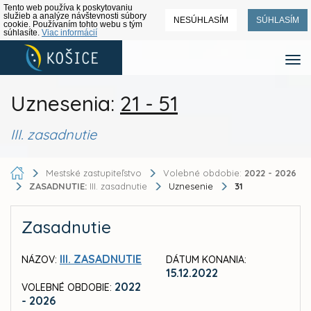
Tento web používa k poskytovaniu
služieb a analýze návštevnosti súbory
NESÚHLASÍM
SÚHLASÍM
cookie. Používaním tohto webu s tým
súhlasíte.
Viac informácií
Uznesenia:
21 - 51
III. zasadnutie
Mestské zastupiteľstvo
Volebné obdobie:
2022 - 2026
ZASADNUTIE:
III. zasadnutie
Uznesenie
31
Zasadnutie
III. ZASADNUTIE
NÁZOV:
DÁTUM KONANIA:
15.12.2022
2022
VOLEBNÉ OBDOBIE:
- 2026