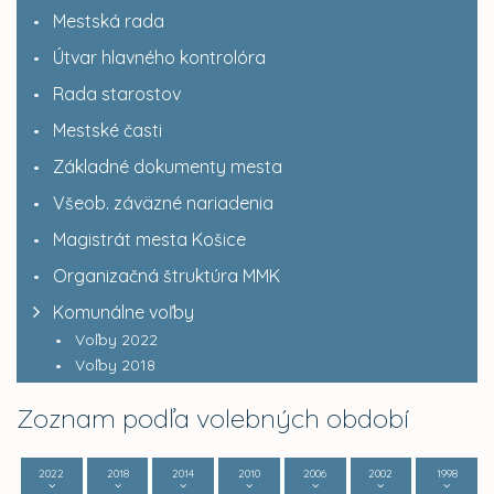
Mestská rada
Útvar hlavného kontrolóra
Rada starostov
Mestské časti
Základné dokumenty mesta
Všeob. záväzné nariadenia
Magistrát mesta Košice
Organizačná štruktúra MMK
Komunálne voľby
Voľby 2022
Voľby 2018
Zoznam podľa volebných období
2022
2018
2014
2010
2006
2002
1998