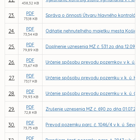
438,32 KB
PDF
23.
Správa o činnosti Útvaru hlavného kontrolór
73,18 KB
PDF
24.
Odňatie nehnuteľného majetku mesta Košice 
73,54 KB
PDF
25.
Doplnenie uznesenia MZ č. 531 zo dňa 12.09.20
79,89 KB
PDF
26.
Určenie spôsobu prevodu pozemkov v k. ú. B
73,67 KB
PDF
27.
Určenie spôsobu prevodu pozemku v k. ú. Krá
73,17 KB
PDF
28.
Určenie spôsobu prevodu pozemku v k. ú. Če
79,93 KB
PDF
29.
Zrušenie uznesenia MZ č. 690 zo dňa 01.07.2
72,8 KB
PDF
30.
Prevod pozemku parc. č. 1046/4 v k. ú. Seve
73,75 KB
PDF