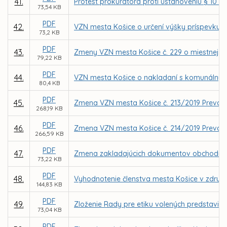
41.
Protest prokurátora proti ustanoveniu § 10 o
73,54 KB
PDF
42.
VZN mesta Košice o určení výšky príspevku n
73,2 KB
PDF
43.
Zmeny VZN mesta Košice č. 229 o miestnej d
79,22 KB
PDF
44.
VZN mesta Košice o nakladaní s komunálny
80,4 KB
PDF
45.
Zmena VZN mesta Košice č. 213/2019 Prevádzk
268,19 KB
PDF
46.
Zmena VZN mesta Košice č. 214/2019 Prevád
266,59 KB
PDF
47.
Zmena zakladajúcich dokumentov obchodnej s
73,22 KB
PDF
48.
Vyhodnotenie členstva mesta Košice v združe
144,83 KB
PDF
49.
Zloženie Rady pre etiku volených predstavit
73,04 KB
PDF