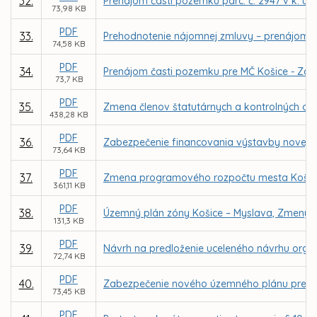
32.
Prenájom časti pozemku parc. č. 2947 v k. ú.
73,98 KB
PDF
33.
Prehodnotenie nájomnej zmluvy – prenájom 
74,58 KB
PDF
34.
Prenájom časti pozemku pre MČ Košice - Západ
73,7 KB
PDF
35.
Zmena členov štatutárnych a kontrolných or
438,28 KB
PDF
36.
Zabezpečenie financovania výstavby novej tel
73,64 KB
PDF
37.
Zmena programového rozpočtu mesta Košice 
361,11 KB
PDF
38.
Územný plán zóny Košice – Myslava, Zmeny a
131,3 KB
PDF
39.
Návrh na predloženie uceleného návrhu orga
72,74 KB
PDF
40.
Zabezpečenie nového územného plánu pre m
73,45 KB
PDF