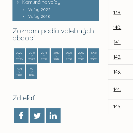
Komunálne voľby
Voľby 2022
139.
Voľby 2018
140.
Zoznam podľa volebných
období
141.
2022
2018
2014
2010
2006
2002
1998
142.
2026
2022
2018
2014
2010
2006
2002
1994
1991
143.
1998
1994
144.
Zdieľať
145.