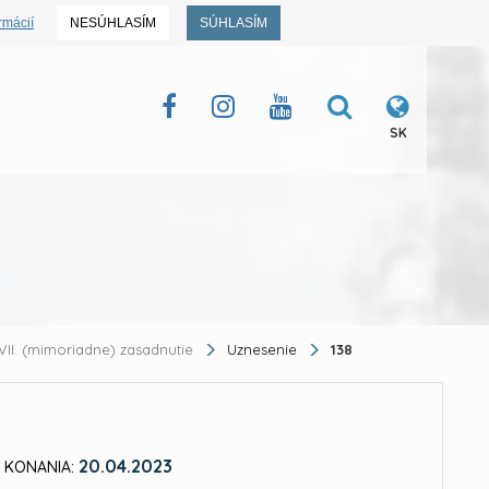
rmácií
NESÚHLASÍM
SÚHLASÍM
SK
VII. (mimoriadne) zasadnutie
Uznesenie
138
20.04.2023
 KONANIA: