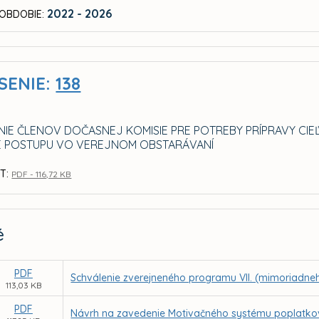
2022 - 2026
OBDOBIE:
SENIE:
138
IE ČLENOV DOČASNEJ KOMISIE PRE POTREBY PRÍPRAVY C
 POSTUPU VO VEREJNOM OBSTARÁVANÍ
T:
PDF - 116,72 KB
é
PDF
Schválenie zverejneného programu VII. (mimoriadne
113,03 KB
PDF
Návrh na zavedenie Motivačného systému poplatk