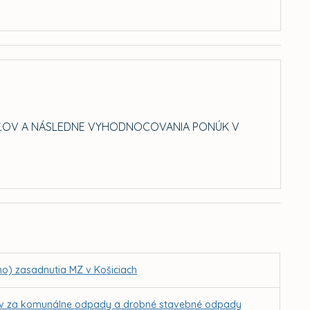
IEĽOV A NÁSLEDNE VYHODNOCOVANIA PONÚK V
ho) zasadnutia MZ v Košiciach
ov za komunálne odpady a drobné stavebné odpady