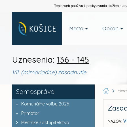
Tento web používa k poskytovaniu služieb a an
Mesto
Občan
Uznesenia:
136 - 145
VII. (mimoriadne) zasadnutie
Samospráva
Mests
Komunálne voľby 2026
Zasad
Primátor
V
NÁZOV:
Mestské zastupiteľstvo