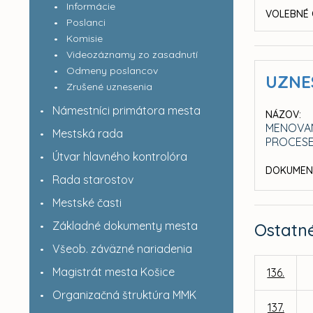
Informácie
VOLEBNÉ 
Poslanci
Komisie
Videozáznamy zo zasadnutí
Odmeny poslancov
UZNE
Zrušené uznesenia
Námestníci primátora mesta
NÁZOV:
MENOVAN
Mestská rada
PROCESE
Útvar hlavného kontrolóra
DOKUMEN
Rada starostov
Mestské časti
Základné dokumenty mesta
Ostatn
Všeob. záväzné nariadenia
Magistrát mesta Košice
136.
Organizačná štruktúra MMK
137.