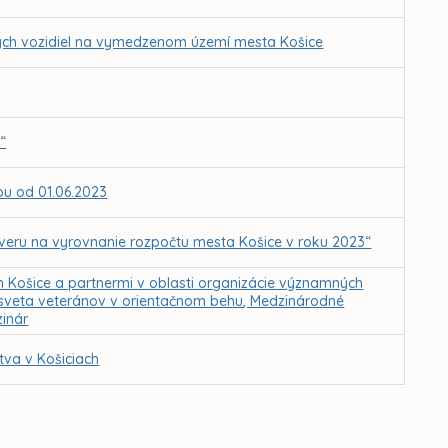
ch vozidiel na vymedzenom území mesta Košice
“
ťou od 01.06.2023
úveru na vyrovnanie rozpočtu mesta Košice v roku 2023“
Košice a partnermi v oblasti organizácie významných
 sveta veteránov v orientačnom behu, Medzinárodné
zinár
tva v Košiciach