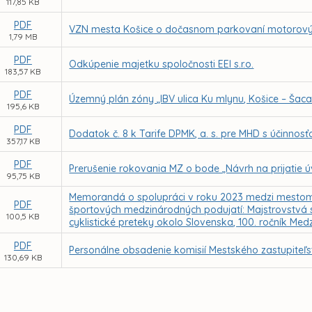
117,85 KB
PDF
VZN mesta Košice o dočasnom parkovaní motorový
1,79 MB
PDF
Odkúpenie majetku spoločnosti EEI s.r.o.
183,57 KB
PDF
Územný plán zóny „IBV ulica Ku mlynu, Košice – Šaca
195,6 KB
PDF
Dodatok č. 8 k Tarife DPMK, a. s. pre MHD s účinnos
357,17 KB
PDF
Prerušenie rokovania MZ o bode „Návrh na prijatie 
95,75 KB
Memorandá o spolupráci v roku 2023 medzi mestom 
PDF
športových medzinárodných podujatí: Majstrovstvá
100,5 KB
cyklistické preteky okolo Slovenska, 100. ročník Med
PDF
Personálne obsadenie komisií Mestského zastupiteľs
130,69 KB