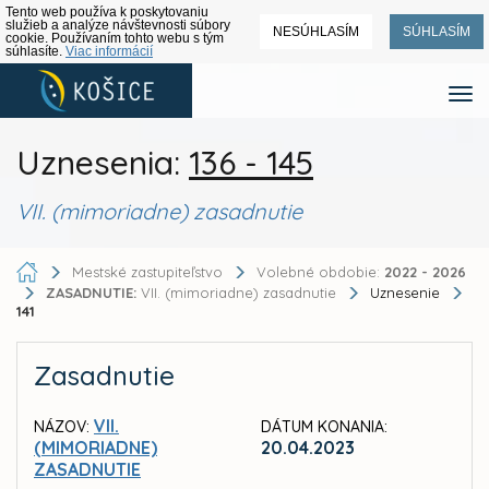
Tento web používa k poskytovaniu
služieb a analýze návštevnosti súbory
NESÚHLASÍM
SÚHLASÍM
cookie. Používaním tohto webu s tým
súhlasíte.
Viac informácií
Uznesenia:
136 - 145
VII. (mimoriadne) zasadnutie
Mestské zastupiteľstvo
Volebné obdobie:
2022 - 2026
ZASADNUTIE:
VII. (mimoriadne) zasadnutie
Uznesenie
141
Zasadnutie
VII.
NÁZOV:
DÁTUM KONANIA:
(MIMORIADNE)
20.04.2023
ZASADNUTIE