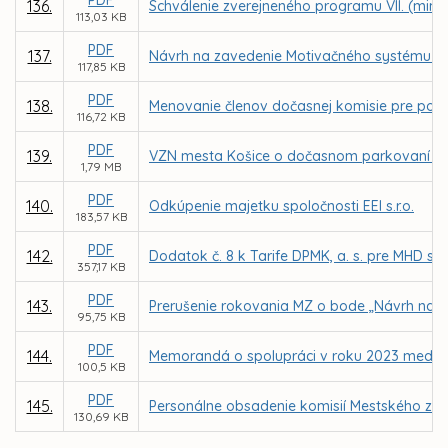
136.
Schválenie zverejneného programu VII. (mim
113,03 KB
PDF
137.
Návrh na zavedenie Motivačného systému 
117,85 KB
PDF
138.
Menovanie členov dočasnej komisie pre pot
116,72 KB
PDF
139.
VZN mesta Košice o dočasnom parkovaní mo
1,79 MB
PDF
140.
Odkúpenie majetku spoločnosti EEI s.r.o.
183,57 KB
PDF
142.
Dodatok č. 8 k Tarife DPMK, a. s. pre MHD s 
357,17 KB
PDF
143.
Prerušenie rokovania MZ o bode „Návrh na pr
95,75 KB
PDF
144.
Memorandá o spolupráci v roku 2023 medzi m
100,5 KB
PDF
145.
Personálne obsadenie komisií Mestského zast
130,69 KB