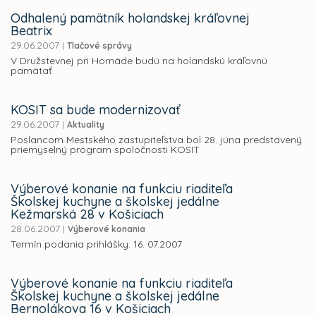
Odhalený pamätník holandskej kráľovnej
Beatrix
29.06.2007
|
Tlačové správy
V Družstevnej pri Hornáde budú na holandskú kráľovnú
pamätať
KOSIT sa bude modernizovať
29.06.2007
|
Aktuality
Poslancom Mestského zastupiteľstva bol 28. júna predstavený
priemyselný program spoločnosti KOSIT
Výberové konanie na funkciu riaditeľa
Školskej kuchyne a školskej jedálne
Kežmarská 28 v Košiciach
28.06.2007
|
Výberové konania
Termín podania prihlášky: 16. 07.2007
Výberové konanie na funkciu riaditeľa
Školskej kuchyne a školskej jedálne
Bernolákova 16 v Košiciach