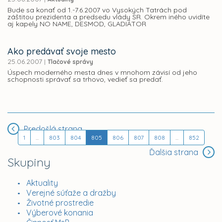
Bude sa konať od 1.-7.6.2007 vo Vysokých Tatrách pod
záštitou prezidenta a predsedu vlády SR. Okrem iného uvidíte
aj kapely NO NAME, DESMOD, GLADIÁTOR
Ako predávať svoje mesto
25.06.2007
|
Tlačové správy
Úspech moderného mesta dnes v mnohom závisí od jeho
schopnosti správať sa trhovo, vedieť sa predať.
Predošlá strana
1
...
803
804
805
806
807
808
...
852
Ďalšia strana
Skupiny
Aktuality
Verejné súťaže a dražby
Životné prostredie
Výberové konania