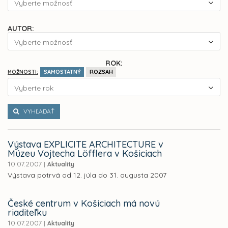
Vyberte možnosť
AUTOR:
Vyberte možnosť
ROK:
SAMOSTATNÝ
ROZSAH
MOŽNOSTI:
Vyberte rok
VYHĽADAŤ
Výstava EXPLICITE ARCHITECTURE v
Múzeu Vojtecha Löfflera v Košiciach
10.07.2007
|
Aktuality
Výstava potrvá od 12. júla do 31. augusta 2007
České centrum v Košiciach má novú
riaditeľku
10.07.2007
|
Aktuality