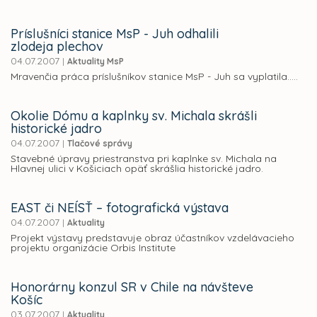
Príslušníci stanice MsP - Juh odhalili
zlodeja plechov
04.07.2007
|
Aktuality MsP
Mravenčia práca príslušníkov stanice MsP - Juh sa vyplatila.....
Okolie Dómu a kaplnky sv. Michala skrášli
historické jadro
04.07.2007
|
Tlačové správy
Stavebné úpravy priestranstva pri kaplnke sv. Michala na
Hlavnej ulici v Košiciach opäť skrášlia historické jadro.
EAST či NEÍSŤ – fotografická výstava
04.07.2007
|
Aktuality
Projekt výstavy predstavuje obraz účastníkov vzdelávacieho
projektu organizácie Orbis Institute
Honorárny konzul SR v Chile na návšteve
Košíc
03.07.2007
|
Aktuality