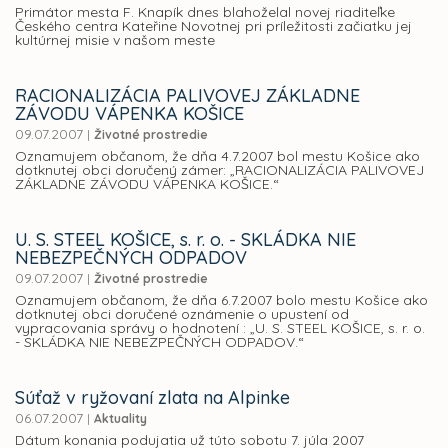
Primátor mesta F. Knapík dnes blahoželal novej riaditeľke
Českého centra Kateřine Novotnej pri príležitosti začiatku jej
kultúrnej misie v našom meste
RACIONALIZÁCIA PALIVOVEJ ZÁKLADNE
ZÁVODU VÁPENKA KOŠICE
09.07.2007
|
Životné prostredie
Oznamujem občanom, že dňa 4.7.2007 bol mestu Košice ako
dotknutej obci doručený zámer: „RACIONALIZÁCIA PALIVOVEJ
ZÁKLADNE ZÁVODU VÁPENKA KOŠICE.“
U. S. STEEL KOŠICE, s. r. o. - SKLÁDKA NIE
NEBEZPEČNÝCH ODPADOV
09.07.2007
|
Životné prostredie
Oznamujem občanom, že dňa 6.7.2007 bolo mestu Košice ako
dotknutej obci doručené oznámenie o upustení od
vypracovania správy o hodnotení : „U. S. STEEL KOŠICE, s. r. o.
- SKLÁDKA NIE NEBEZPEČNÝCH ODPADOV.“
Súťaž v ryžovaní zlata na Alpinke
06.07.2007
|
Aktuality
Dátum konania podujatia už túto sobotu 7. júla 2007