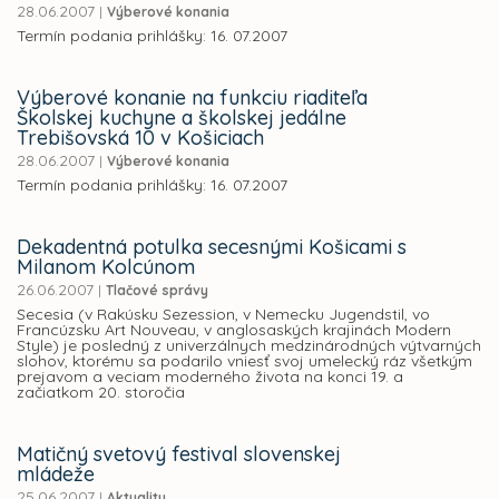
28.06.2007
|
Výberové konania
Termín podania prihlášky: 16. 07.2007
Výberové konanie na funkciu riaditeľa
Školskej kuchyne a školskej jedálne
Trebišovská 10 v Košiciach
28.06.2007
|
Výberové konania
Termín podania prihlášky: 16. 07.2007
Dekadentná potulka secesnými Košicami s
Milanom Kolcúnom
26.06.2007
|
Tlačové správy
Secesia (v Rakúsku Sezession, v Nemecku Jugendstil, vo
Francúzsku Art Nouveau, v anglosaských krajinách Modern
Style) je posledný z univerzálnych medzinárodných výtvarných
slohov, ktorému sa podarilo vniesť svoj umelecký ráz všetkým
prejavom a veciam moderného života na konci 19. a
začiatkom 20. storočia
Matičný svetový festival slovenskej
mládeže
25.06.2007
|
Aktuality