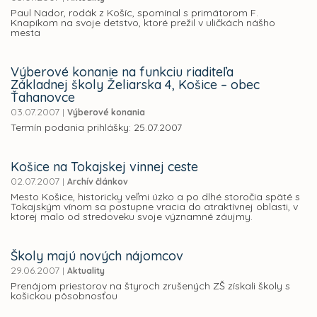
Paul Nador, rodák z Košíc, spomínal s primátorom F.
Knapíkom na svoje detstvo, ktoré prežil v uličkách nášho
mesta
Výberové konanie na funkciu riaditeľa
Základnej školy Želiarska 4, Košice – obec
Ťahanovce
03.07.2007
|
Výberové konania
Termín podania prihlášky: 25.07.2007
Košice na Tokajskej vinnej ceste
02.07.2007
|
Archív článkov
Mesto Košice, historicky veľmi úzko a po dlhé storočia späté s
Tokajským vínom sa postupne vracia do atraktívnej oblasti, v
ktorej malo od stredoveku svoje významné záujmy.
Školy majú nových nájomcov
29.06.2007
|
Aktuality
Prenájom priestorov na štyroch zrušených ZŠ získali školy s
košickou pôsobnosťou