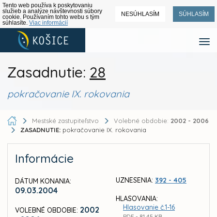
Tento web používa k poskytovaniu
služieb a analýze návštevnosti súbory
NESÚHLASÍM
SÚHLASÍM
cookie. Používaním tohto webu s tým
súhlasíte.
Viac informácií
Zasadnutie:
28
pokračovanie IX. rokovania
Mestské zastupiteľstvo
Volebné obdobie:
2002 - 2006
ZASADNUTIE:
pokračovanie IX. rokovania
Informácie
UZNESENIA:
392 - 405
DÁTUM KONANIA:
09.03.2004
HLASOVANIA:
Hlasovanie č.1-16
2002
VOLEBNÉ OBDOBIE:
PDF - 81,45 KB