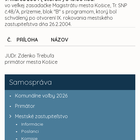
vo veľkej zasadačke Magistrátu mesta Košice, Tr. SNP
č.48/A, prízemie, blok "B" s programom, ktorý bol
schválený po otvorení IX. rokovania mestského
zastupiteľstva dňa 26.2.2004.
Č.
PRÍLOHA
NÁZOV
JUDr. Zdenko Trebuľa
primátor mesta Košice
Samospráva
Komunálne voľby 2026
Primátor
Mestské zastupiteľstvo
Informácie
Poslanci
Komisie