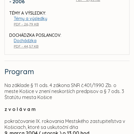
- 2006
TÉMY A VÝSLEDKY:
Témy a výsledky
PDF - 26,79 KB
DOCHÁDZKA POSLANCOV:
Dochádzka
PDF - 44,57 KB
Program
Na základe § 11 ods. 4 zákona SNR č.401/1990 Zb. o
meste Košice v znení neskorších predpisov a § 7 ods. 3
Štatútu mesta Košice
z v o l á v a m
pokračovanie IX. rokovania Mestského zastupiteľstva v
Košiciach, ktoré sa uskutoční dňa
9. marca 2004 ( utorok ) o 13.00 hod.