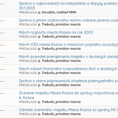
Správa o odpovediach na interpelácie a dopyty poslanco
---
30.1.2003
PREDKLADÁ:
p. Kovalčin, riaditeľ MMK
Správa o plnení ozdravného režimu vrátane plnenia oz
---
PREDKLADÁ:
p. Trebuľa, primátor mesta
Návrh rozpočtu mesta Košice na rok 2003
---
PREDKLADÁ:
p. Trebuľa, primátor mesta
Návrh VZN mesta Košice o miestnom poplatku za pobyt
---
PREDKLADÁ:
p. Trebuľa, primátor mesta
Návrh pravidiel prenajímania majetku v školských zaria
---
PREDKLADÁ:
p. Trebuľa, primátor mesta
Návrh zásad finančného hospodárenia škôl a školských 
---
PREDKLADÁ:
p. Trebuľa, primátor mesta
Správa o stave pripravenosti zriadenia priemyselného par
---
PREDKLADÁ:
p. Trebuľa, primátor mesta
Zverenie majetku Mesta Košice do správy rozpočtovej o
---
4, Košice
PREDKLADÁ:
p. Trebuľa, primátor mesta
Odňatie zvereného majetku Mesta Košice zo správy MČ K
---
PREDKLADÁ:
p. Trebuľa, primátor mesta