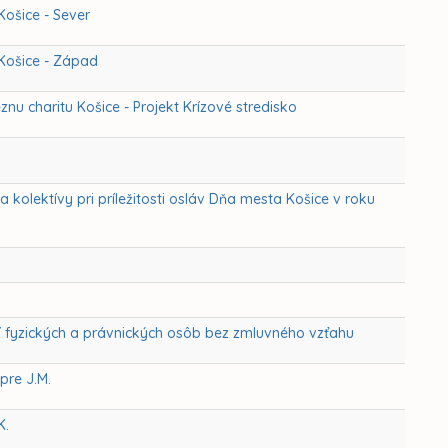
ošice - Sever
Košice - Západ
u charitu Košice - Projekt Krízové stredisko
 kolektívy pri príležitosti osláv Dňa mesta Košice v roku
 fyzických a právnických osôb bez zmluvného vzťahu
pre J.M.
K.