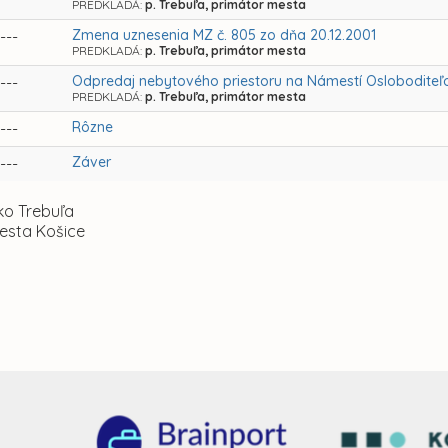
PREDKLADÁ:
p. Trebuľa, primátor mesta
Zmena uznesenia MZ č. 805 zo dňa 20.12.2001
---
PREDKLADÁ:
p. Trebuľa, primátor mesta
Odpredaj nebytového priestoru na Námestí Osloboditeľ
---
PREDKLADÁ:
p. Trebuľa, primátor mesta
Rôzne
---
Záver
---
ko Trebuľa
esta Košice