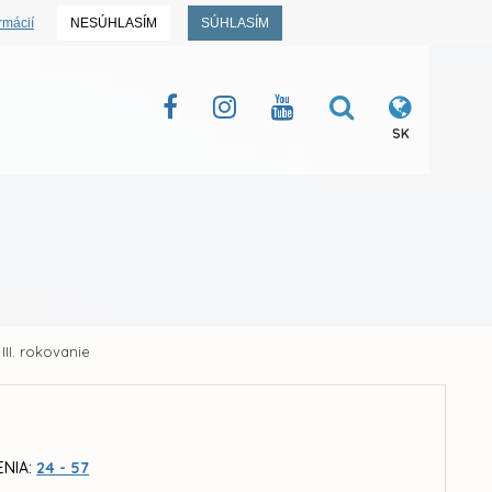
rmácií
NESÚHLASÍM
SÚHLASÍM
SK
III. rokovanie
ENIA:
24 - 57