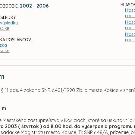
HLASOV
2002 - 2006
OBDOBIE:
Hlas
PDF -
ÝSLEDKY:
Hlas
výsledky
PDF -
,62 KB
Hlas
KA POSLANCOV:
PDF -
zka
,64 KB
am
§ 11 ods. 4 zákona SNR č.401/1990 Zb. o meste Košice v znení
a m
nie Mestského zastupiteľstva v Košiciach, ktoré sa uskutoční d
ra 2003 ( štvrtok ) od 8.00 hod. do vyčerpania programu
asadačke Magistrátu mesta Košice, Tr. SNP č.48/A, prízemie, bl