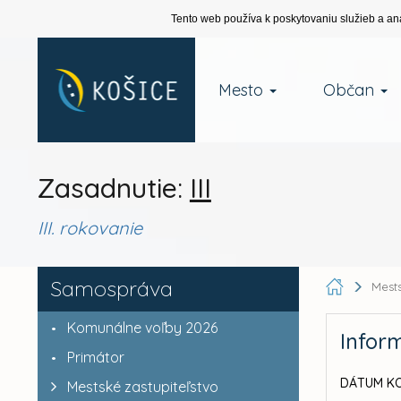
Tento web používa k poskytovaniu služieb a an
Mesto
Občan
Zasadnutie:
III
III. rokovanie
Samospráva
Mests
Komunálne voľby 2026
Infor
Primátor
DÁTUM KO
Mestské zastupiteľstvo