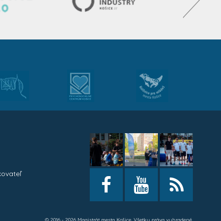
kovateľ
h
© 2016 - 2026 Magistrát mesta Košice. Všetky práva vyhradené.