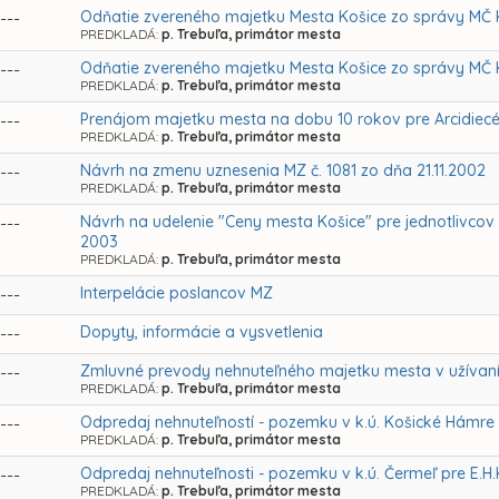
Odňatie zvereného majetku Mesta Košice zo správy MČ K
---
PREDKLADÁ:
p. Trebuľa, primátor mesta
Odňatie zvereného majetku Mesta Košice zo správy MČ 
---
PREDKLADÁ:
p. Trebuľa, primátor mesta
Prenájom majetku mesta na dobu 10 rokov pre Arcidiecézn
---
PREDKLADÁ:
p. Trebuľa, primátor mesta
Návrh na zmenu uznesenia MZ č. 1081 zo dňa 21.11.2002
---
PREDKLADÁ:
p. Trebuľa, primátor mesta
Návrh na udelenie "Ceny mesta Košice" pre jednotlivcov a
---
2003
PREDKLADÁ:
p. Trebuľa, primátor mesta
Interpelácie poslancov MZ
---
Dopyty, informácie a vysvetlenia
---
Zmluvné prevody nehnuteľného majetku mesta v užívaní
---
PREDKLADÁ:
p. Trebuľa, primátor mesta
Odpredaj nehnuteľností - pozemku v k.ú. Košické Hámre 
---
PREDKLADÁ:
p. Trebuľa, primátor mesta
Odpredaj nehnuteľnosti - pozemku v k.ú. Čermeľ pre E.H.
---
PREDKLADÁ:
p. Trebuľa, primátor mesta