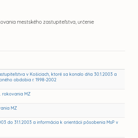
okovania mestského zastupiteľstva, určenie
astupiteľstva v Košiciach, ktoré sa konalo dňa 30.1.2003 a
ebného obdobia r. 1998-2002
I. rokovania MZ
ovania MZ
2003 do 31.1.2003 a informácia k orientácii pôsobenia MsP v