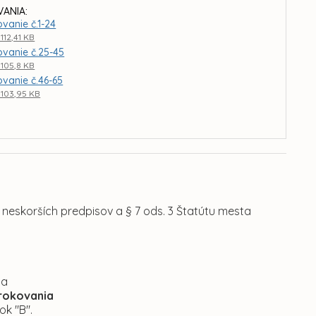
ANIA:
ovanie č.1-24
 112,41 KB
ovanie č.25-45
 105,8 KB
ovanie č.46-65
 103,95 KB
 neskorších predpisov a § 7 ods. 3 Štatútu mesta
ňa
 rokovania
ok "B".