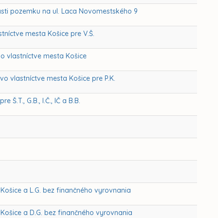
časti pozemku na ul. Laca Novomestského 9
tníctve mesta Košice pre V.Š.
vo vlastníctve mesta Košice
o vlastníctve mesta Košice pre P.K.
.T., G.B., I.Č., IČ a B.B.
ošice a L.G. bez finančného vyrovnania
ošice a D.G. bez finančného vyrovnania