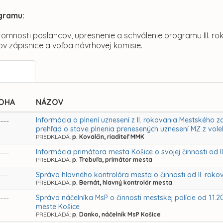
gramu:
ítomnosti poslancov, upresnenie a schválenie programu III. r
v zápisnice a voľba návrhovej komisie.
LOHA
NÁZOV
Informácia o plnení uznesení z II. rokovania Mestského z
---
prehľad o stave plnenia prenesených uznesení MZ z vol
PREDKLADÁ:
p. Kovalčin, riaditeľ MMK
Informácia primátora mesta Košice o svojej činnosti od I
---
PREDKLADÁ:
p. Trebuľa, primátor mesta
Správa hlavného kontrolóra mesta o činnosti od II. rok
---
PREDKLADÁ:
p. Bernát, hlavný kontrolór mesta
Správa náčelníka MsP o činnosti mestskej polície od 1.1.
---
meste Košice
PREDKLADÁ:
p. Danko, náčelník MsP Košice