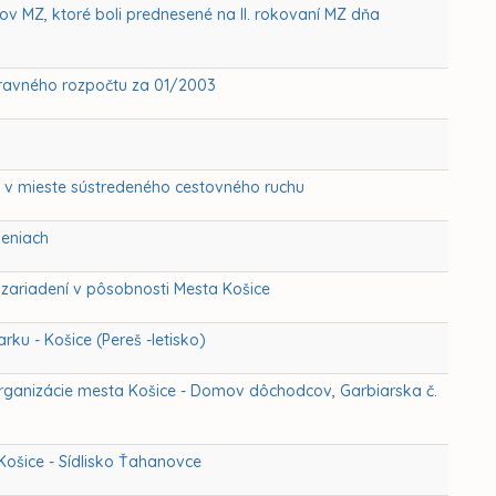
v MZ, ktoré boli prednesené na II. rokovaní MZ dňa
dravného rozpočtu za 01/2003
 v mieste sústredeného cestovného ruchu
deniach
zariadení v pôsobnosti Mesta Košice
ku - Košice (Pereš -letisko)
rganizácie mesta Košice - Domov dôchodcov, Garbiarska č.
ošice - Sídlisko Ťahanovce