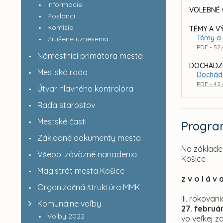
Informácie
VOLEBNÉ 
Poslanci
Komisie
TÉMY A V
Témy a 
Zrušené uznesenia
PDF - 52
Námestníci primátora mesta
DOCHÁDZ
Mestská rada
Dochád
PDF - 42
Útvar hlavného kontrolóra
Rada starostov
Mestské časti
Progr
Základné dokumenty mesta
Na základe 
Všeob. záväzné nariadenia
Košice
Magistrát mesta Košice
z v o l á v 
Organizačná štruktúra MMK
III. rokova
Komunálne voľby
27. februá
Voľby 2022
vo veľkej z