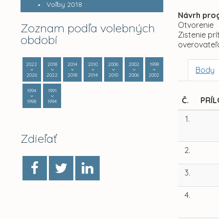
Voľby 2018
Návrh pro
Otvorenie
Zoznam podľa volebných
Zistenie pr
období
overovateľo
2022
2018
2014
2010
2006
2002
1998
Body
2026
2022
2018
2014
2010
2006
2002
1994
1991
Č.
PRÍ
1998
1994
1.
Zdieľať
2.
3.
4.