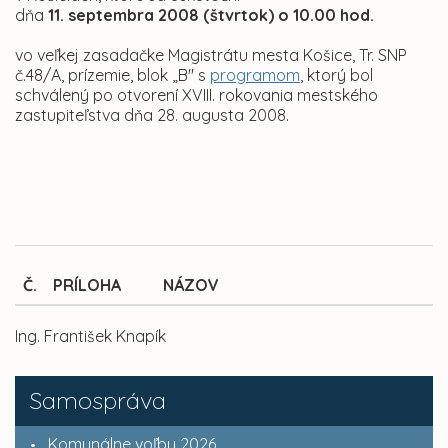
dňa
11. septembra 2008 (štvrtok) o 10.00 hod.
vo veľkej zasadačke Magistrátu mesta Košice, Tr. SNP
č.48/A, prízemie, blok „B" s
programom
, ktorý bol
schválený po otvorení XVIII. rokovania mestského
zastupiteľstva dňa 28. augusta 2008.
Č.
PRÍLOHA
NÁZOV
Ing. František Knapík
Samospráva
Komunálne voľby 2026