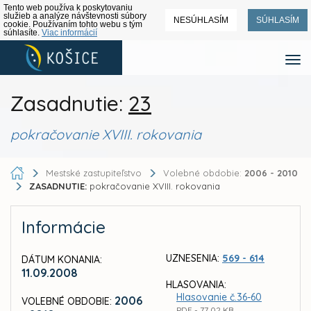
Tento web používa k poskytovaniu
služieb a analýze návštevnosti súbory
NESÚHLASÍM
SÚHLASÍM
cookie. Používaním tohto webu s tým
súhlasíte.
Viac informácií
Zasadnutie:
23
pokračovanie XVIII. rokovania
Mestské zastupiteľstvo
Volebné obdobie:
2006 - 2010
ZASADNUTIE:
pokračovanie XVIII. rokovania
Informácie
UZNESENIA:
569 - 614
DÁTUM KONANIA:
11.09.2008
HLASOVANIA:
Hlasovanie č.36-60
2006
VOLEBNÉ OBDOBIE:
PDF - 77,02 KB