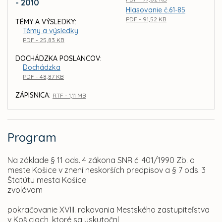
- 2010
Hlasovanie č.61-85
PDF - 91,52 KB
TÉMY A VÝSLEDKY:
Témy a výsledky
PDF - 25,83 KB
DOCHÁDZKA POSLANCOV:
Dochádzka
PDF - 48,87 KB
ZÁPISNICA:
RTF - 1,11 MB
Program
Na základe § 11 ods. 4 zákona SNR č. 401/1990 Zb. o
meste Košice v znení neskorších predpisov a § 7 ods. 3
Štatútu mesta Košice
zvolávam
pokračovanie XVIII. rokovania Mestského zastupiteľstva
v Košiciach, ktoré sa uskutoční