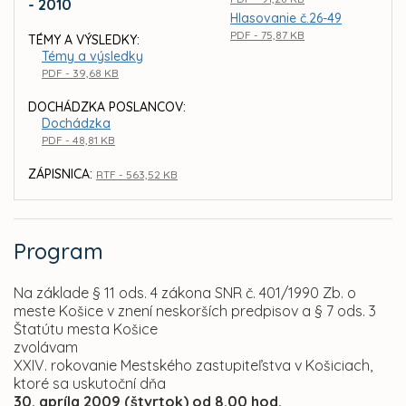
- 2010
Hlasovanie č.26-49
PDF - 75,87 KB
TÉMY A VÝSLEDKY:
Témy a výsledky
PDF - 39,68 KB
DOCHÁDZKA POSLANCOV:
Dochádzka
PDF - 48,81 KB
ZÁPISNICA:
RTF - 563,52 KB
Program
Na základe § 11 ods. 4 zákona SNR č. 401/1990 Zb. o
meste Košice v znení neskorších predpisov a § 7 ods. 3
Štatútu mesta Košice
zvolávam
XXIV. rokovanie Mestského zastupiteľstva v Košiciach,
ktoré sa uskutoční dňa
30. apríla 2009 (štvrtok) od 8.00 hod.