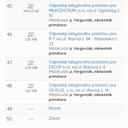
Odpredaj nebytového priestoru pre
45.
ZIP
MILKCENTRUM, s.r.o. na ul. Výstavby č.
749,32 KB
10
PREDKLADÁ:
p. Vargovčák, námestník
primátora
Odpredaj nebytového priestoru pre
46.
ZIP
R.T. na ul. Hlavná č. 64 – Mäsiarska č.
1,33 MB
23
PREDKLADÁ:
p. Vargovčák, námestník
primátora
Odpredaj nebytového priestoru pre
47.
ZIP
EXCOP s.r.o. na ul. Štúrova č. 6
2,35 MB
PREDKLADÁ:
p. Vargovčák, námestník
primátora
Odpredaj nebytového priestoru pre
48.
ZIP
CK PLUS, s.r.o. na ul. Hlavná č. 14
1,67 MB
PREDKLADÁ:
p. Vargovčák, námestník
primátora
Rôzne
49.
---
Záver
50.
---