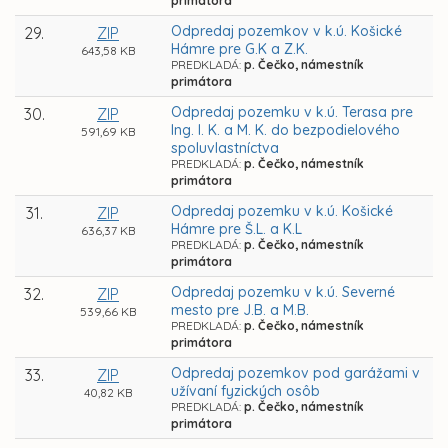
primátora
Odpredaj pozemkov v k.ú. Košické
29.
ZIP
Hámre pre G.K a Z.K.
643,58 KB
PREDKLADÁ:
p. Čečko, námestník
primátora
Odpredaj pozemku v k.ú. Terasa pre
30.
ZIP
Ing. I. K. a M. K. do bezpodielového
591,69 KB
spoluvlastníctva
PREDKLADÁ:
p. Čečko, námestník
primátora
Odpredaj pozemku v k.ú. Košické
31.
ZIP
Hámre pre Š.L. a K.L
636,37 KB
PREDKLADÁ:
p. Čečko, námestník
primátora
Odpredaj pozemku v k.ú. Severné
32.
ZIP
mesto pre J.B. a M.B.
539,66 KB
PREDKLADÁ:
p. Čečko, námestník
primátora
Odpredaj pozemkov pod garážami v
33.
ZIP
užívaní fyzických osôb
40,82 KB
PREDKLADÁ:
p. Čečko, námestník
primátora