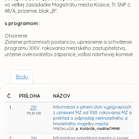
vo veľkej zasadačke Magistrátu mesta Košice, Tr. SNP č.
48/A, prízemie, blok „B".
s programom :
Otvorenie
Zistenie prítomnosti poslancov, upresnenie a schválenie
programu XXIV. rokovania mestského zastupiteľstva,
určenie overovateľov zápisnice, voľba návrhovej komisie
Body
Č.
PRÍLOHA
NÁZOV
Informácia o plnení úloh vyplývajúcich
1.
ZIP
z uznesení MZ od XXII. rokovania MZ a
95,81 KB
prehľad o odpredaji nehnuteľného a
hnuteľného majetku mesta
PREDKLADÁ:
p. Kolárčik, riaditeľ MMK
Informácia primátora mesta o svojej
2.
ZIP