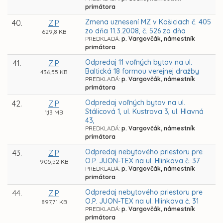
primátora
Zmena uznesení MZ v Košiciach č. 405
40.
ZIP
zo dňa 11.3.2008, č. 526 zo dňa
629,8 KB
PREDKLADÁ:
p. Vargovčák, námestník
primátora
Odpredaj 11 voľných bytov na ul.
41.
ZIP
Baltická 18 formou verejnej dražby
436,55 KB
PREDKLADÁ:
p. Vargovčák, námestník
primátora
Odpredaj voľných bytov na ul.
42.
ZIP
Stálicová 1, ul. Kustrova 3, ul. Hlavná
1,13 MB
43,
PREDKLADÁ:
p. Vargovčák, námestník
primátora
Odpredaj nebytového priestoru pre
43.
ZIP
O.P. JUON-TEX na ul. Hlinkova č. 37
905,52 KB
PREDKLADÁ:
p. Vargovčák, námestník
primátora
Odpredaj nebytového priestoru pre
44.
ZIP
O.P. JUON-TEX na ul. Hlinkova č. 31
897,71 KB
PREDKLADÁ:
p. Vargovčák, námestník
primátora