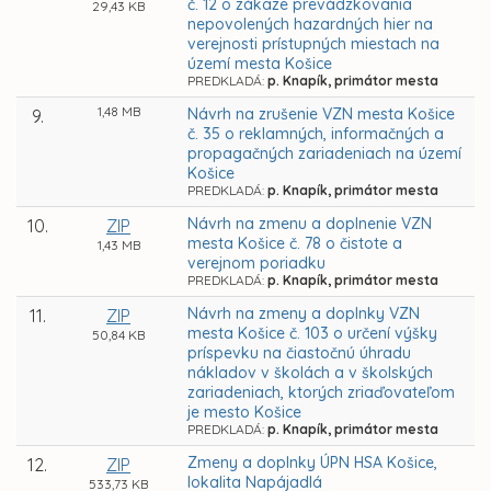
č. 12 o zákaze prevádzkovania
29,43 KB
nepovolených hazardných hier na
verejnosti prístupných miestach na
území mesta Košice
PREDKLADÁ:
p. Knapík, primátor mesta
1,48 MB
Návrh na zrušenie VZN mesta Košice
9.
č. 35 o reklamných, informačných a
propagačných zariadeniach na území
Košice
PREDKLADÁ:
p. Knapík, primátor mesta
Návrh na zmenu a doplnenie VZN
10.
ZIP
mesta Košice č. 78 o čistote a
1,43 MB
verejnom poriadku
PREDKLADÁ:
p. Knapík, primátor mesta
Návrh na zmeny a doplnky VZN
11.
ZIP
mesta Košice č. 103 o určení výšky
50,84 KB
príspevku na čiastočnú úhradu
nákladov v školách a v školských
zariadeniach, ktorých zriaďovateľom
je mesto Košice
PREDKLADÁ:
p. Knapík, primátor mesta
Zmeny a doplnky ÚPN HSA Košice,
12.
ZIP
lokalita Napájadlá
533,73 KB