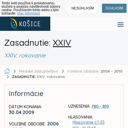
Tento web používa k poskytovaniu
služieb a analýze návštevnosti súbory
NESÚHLASÍM
SÚHLASÍM
cookie. Používaním tohto webu s tým
súhlasíte.
Viac informácií
Zasadnutie:
XXIV
XXIV. rokovanie
Mestské zastupiteľstvo
Volebné obdobie:
2006 - 2010
ZASADNUTIE:
XXIV. rokovanie
Informácie
UZNESENIA:
780 - 810
DÁTUM KONANIA:
30.04.2009
HLASOVANIA:
Hlasovanie č.1-25
2006
VOLEBNÉ OBDOBIE:
PDF - 91,28 KB