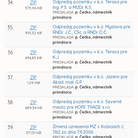
Odpredaj pozemku v k.ú. Terasa pre
34.
ZIP
Ing. P.S. a MUDr. K.S.
575,96 KB
PREDKLADÁ:
p. Čečko, námestník
primátora
Odpredaj pozemku v k.ú. Myslava pre
35.
ZIP
RNDr. J.Č., CSc. a RNDr. D.Č.
991,32 KB
PREDKLADÁ:
p. Čečko, námestník
primátora
Odpredaj pozemku v k.ú. Terasa pre
36.
ZIP
K.J.
494,85 KB
PREDKLADÁ:
p. Čečko, námestník
primátora
Odpredaj pozemku v k.ú. Jazero pre
37.
ZIP
Akad. mal. G.P.
1,29 MB
PREDKLADÁ:
p. Čečko, námestník
primátora
Odpredaj pozemku v k.ú. Severné
38.
ZIP
mesto pre HOPE TRADE s.r.o
689,54 KB
PREDKLADÁ:
p. Čečko, námestník
primátora
Zmena uznesenia MZ v Košiciach č.
39.
ZIP
1162 zo dňa 7.9.2006
371,51 KB
PREDKLADÁ:
p. Čečko, námestník