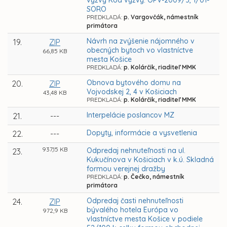
výzvy Kód výzvy: OPV-2009/3, 1/01-
SORO
PREDKLADÁ:
p. Vargovčák, námestník
primátora
Návrh na zvýšenie nájomného v
19.
ZIP
obecných bytoch vo vlastníctve
66,85 KB
mesta Košice
PREDKLADÁ:
p. Kolárčik, riaditeľ MMK
Obnova bytového domu na
20.
ZIP
Vojvodskej 2, 4 v Košiciach
43,48 KB
PREDKLADÁ:
p. Kolárčik, riaditeľ MMK
Interpelácie poslancov MZ
21.
---
Dopyty, informácie a vysvetlenia
22.
---
937,15 KB
Odpredaj nehnuteľnosti na ul.
23.
Kukučínova v Košiciach v k.ú. Skladná
formou verejnej dražby
PREDKLADÁ:
p. Čečko, námestník
primátora
Odpredaj časti nehnuteľnosti
24.
ZIP
bývalého hotela Európa vo
972,9 KB
vlastníctve mesta Košice v podiele