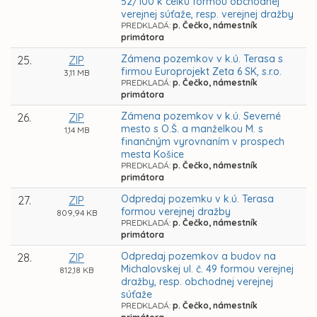
52/100 k celku formou obchodnej
verejnej súťaže, resp. verejnej dražby
PREDKLADÁ:
p. Čečko, námestník
primátora
Zámena pozemkov v k.ú. Terasa s
25.
ZIP
firmou Europrojekt Zeta 6 SK, s.r.o.
3,11 MB
PREDKLADÁ:
p. Čečko, námestník
primátora
Zámena pozemkov v k.ú. Severné
26.
ZIP
mesto s O.Š. a manželkou M. s
1,14 MB
finančným vyrovnaním v prospech
mesta Košice
PREDKLADÁ:
p. Čečko, námestník
primátora
Odpredaj pozemku v k.ú. Terasa
27.
ZIP
formou verejnej dražby
809,94 KB
PREDKLADÁ:
p. Čečko, námestník
primátora
Odpredaj pozemkov a budov na
28.
ZIP
Michalovskej ul. č. 49 formou verejnej
812,18 KB
dražby, resp. obchodnej verejnej
súťaže
PREDKLADÁ:
p. Čečko, námestník