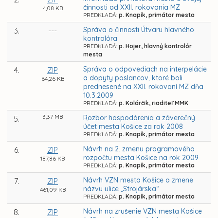
činnosti od XXII. rokovania MZ
4,08 KB
PREDKLADÁ:
p. Knapík, primátor mesta
Správa o činnosti Útvaru hlavného
3.
---
kontrolóra
PREDKLADÁ:
p. Hojer, hlavný kontrolór
mesta
Správa o odpovediach na interpelácie
4.
ZIP
a dopyty poslancov, ktoré boli
64,26 KB
prednesené na XXII. rokovaní MZ dňa
10.3.2009
PREDKLADÁ:
p. Kolárčik, riaditeľ MMK
3,37 MB
Rozbor hospodárenia a záverečný
5.
účet mesta Košice za rok 2008
PREDKLADÁ:
p. Knapík, primátor mesta
Návrh na 2. zmenu programového
6.
ZIP
rozpočtu mesta Košice na rok 2009
187,86 KB
PREDKLADÁ:
p. Knapík, primátor mesta
Návrh VZN mesta Košice o zmene
7.
ZIP
názvu ulice „Strojárska“
461,09 KB
PREDKLADÁ:
p. Knapík, primátor mesta
Návrh na zrušenie VZN mesta Košice
8.
ZIP