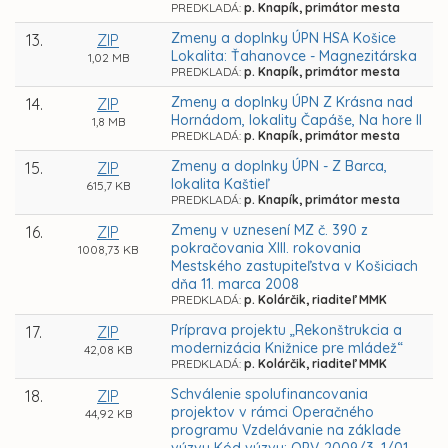
PREDKLADÁ:
p. Knapík, primátor mesta
Zmeny a doplnky ÚPN HSA Košice
13.
ZIP
Lokalita: Ťahanovce - Magnezitárska
1,02 MB
PREDKLADÁ:
p. Knapík, primátor mesta
Zmeny a doplnky ÚPN Z Krásna nad
14.
ZIP
Hornádom, lokality Čapáše, Na hore II
1,8 MB
PREDKLADÁ:
p. Knapík, primátor mesta
Zmeny a doplnky ÚPN - Z Barca,
15.
ZIP
lokalita Kaštieľ
615,7 KB
PREDKLADÁ:
p. Knapík, primátor mesta
Zmeny v uznesení MZ č. 390 z
16.
ZIP
pokračovania XIII. rokovania
1008,73 KB
Mestského zastupiteľstva v Košiciach
dňa 11. marca 2008
PREDKLADÁ:
p. Kolárčik, riaditeľ MMK
Príprava projektu „Rekonštrukcia a
17.
ZIP
modernizácia Knižnice pre mládež“
42,08 KB
PREDKLADÁ:
p. Kolárčik, riaditeľ MMK
Schválenie spolufinancovania
18.
ZIP
projektov v rámci Operačného
44,92 KB
programu Vzdelávanie na základe