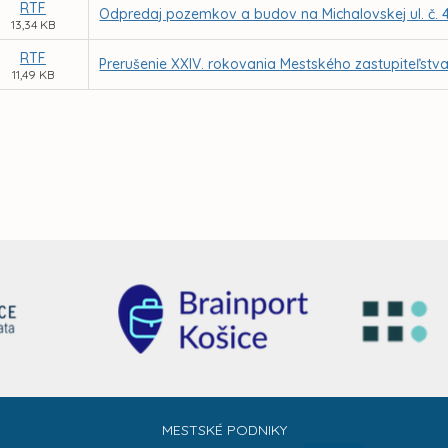
RTF
Odpredaj pozemkov a budov na Michalovskej ul. č. 4
13,34 KB
RTF
Prerušenie XXIV. rokovania Mestského zastupiteľstva
11,49 KB
MESTSKÉ PODNIKY