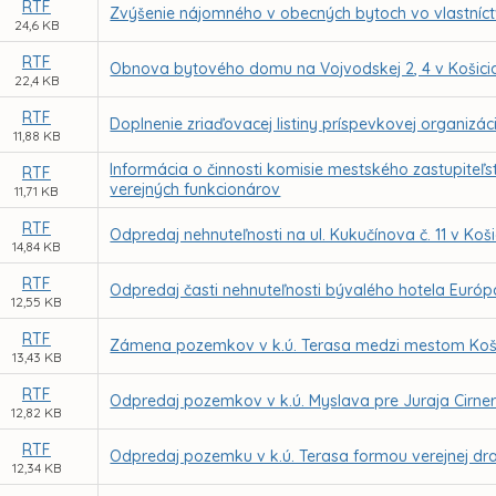
RTF
Zvýšenie nájomného v obecných bytoch vo vlastníc
24,6 KB
RTF
Obnova bytového domu na Vojvodskej 2, 4 v Košici
22,4 KB
RTF
Doplnenie zriaďovacej listiny príspevkovej organizá
11,88 KB
Informácia o činnosti komisie mestského zastupiteľs
RTF
verejných funkcionárov
11,71 KB
RTF
Odpredaj nehnuteľnosti na ul. Kukučínova č. 11 v Koš
14,84 KB
RTF
Odpredaj časti nehnuteľnosti bývalého hotela Európa
12,55 KB
RTF
Zámena pozemkov v k.ú. Terasa medzi mestom Košice 
13,43 KB
RTF
Odpredaj pozemkov v k.ú. Myslava pre Juraja Cirne
12,82 KB
RTF
Odpredaj pozemku v k.ú. Terasa formou verejnej dr
12,34 KB