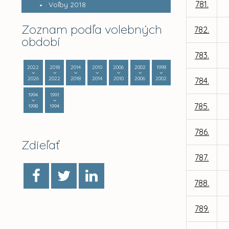
781.
Voľby 2018
Zoznam podľa volebných
782.
období
783.
2022
2018
2014
2010
2006
2002
1998
2026
2022
2018
2014
2010
2006
2002
784.
1994
1991
785.
1998
1994
786.
Zdieľať
787.
788.
789.