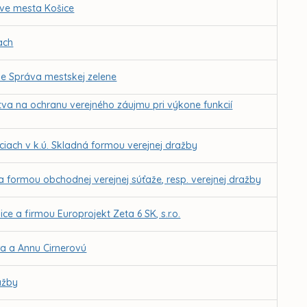
tve mesta Košice
ach
cie Správa mestskej zelene
tva na ochranu verejného záujmu pri výkone funkcií
iciach v k.ú. Skladná formou verejnej dražby
 formou obchodnej verejnej súťaže, resp. verejnej dražby
a firmou Europrojekt Zeta 6 SK, s.r.o.
ra a Annu Cirnerovú
ažby