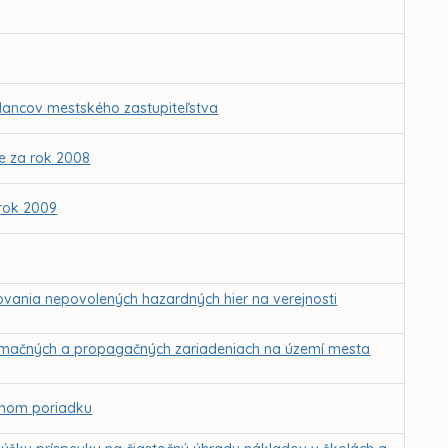
lancov mestského zastupiteľstva
e za rok 2008
rok 2009
ovania nepovolených hazardných hier na verejnosti
formačných a propagačných zariadeniach na území mesta
ejnom poriadku