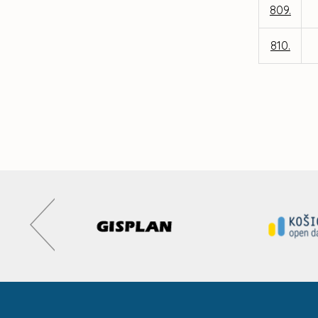
809.
810.