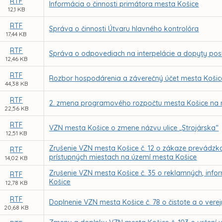
RTF
Informácia o činnosti primátora mesta Košice
12,1 KB
RTF
Správa o činnosti Útvaru hlavného kontrolóra
17,44 KB
RTF
Správa o odpovediach na interpelácie a dopyty pos
12,46 KB
RTF
Rozbor hospodárenia a záverečný účet mesta Košic
44,38 KB
RTF
2. zmena programového rozpočtu mesta Košice na 
22,56 KB
RTF
VZN mesta Košice o zmene názvu ulice „Strojárska“
12,51 KB
Zrušenie VZN mesta Košice č. 12 o zákaze prevádzk
RTF
prístupných miestach na území mesta Košice
14,02 KB
Zrušenie VZN mesta Košice č. 35 o reklamných, in
RTF
Košice
12,78 KB
RTF
Doplnenie VZN mesta Košice č. 78 o čistote a o ver
20,68 KB