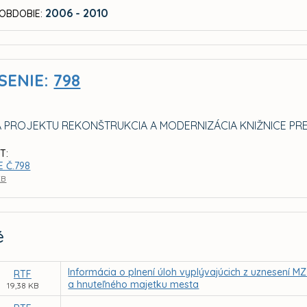
2006 - 2010
OBDOBIE:
SENIE:
798
A PROJEKTU REKONŠTRUKCIA A MODERNIZÁCIA KNIŽNICE PRE 
T:
 Č.798
KB
é
Informácia o plnení úloh vyplývajúcich z uznesení M
RTF
a hnuteľného majetku mesta
19,38 KB