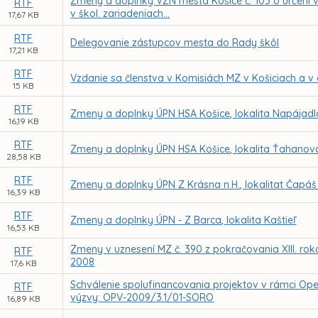
Zmeny a doplnky VZN mesta Košice č. 103 o určení 
RTF
v škol. zariadeniach...
17,67 KB
RTF
Delegovanie zástupcov mesta do Rady škôl
17,21 KB
RTF
Vzdanie sa členstva v Komisiách MZ v Košiciach a v 
15 KB
RTF
Zmeny a doplnky ÚPN HSA Košice, lokalita Napájadl
16,19 KB
RTF
Zmeny a doplnky ÚPN HSA Košice, lokalita Ťahanov
28,58 KB
RTF
Zmeny a doplnky ÚPN Z Krásna n.H., lokalitat Čapáš 
16,39 KB
RTF
Zmeny a doplnky ÚPN - Z Barca, lokalita Kaštieľ
16,53 KB
Zmeny v uznesení MZ č. 390 z pokračovania XIII. rok
RTF
2008
17,6 KB
Schválenie spolufinancovania projektov v rámci O
RTF
výzvy: OPV-2009/3.1/01-SORO
16,89 KB