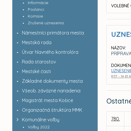
Informácie
VOLEBNÉ 
Poslanci
Komisie
Zrušené uznesenia
Námestníci primátora mesta
UZNE
Mestská rada
NÁZOV:
Útvar hlavného kontrolóra
PRÍPRAV
Rada starostov
DOKUMEN
UZNESENIE
Mestské časti
RTF - 14,81 
Základné dokumenty mesta
Všeob. záväzné nariadenia
Ostatn
Magistrát mesta Košice
Organizačná štruktúra MMK
780.
Komunálne voľby
Voľby 2022