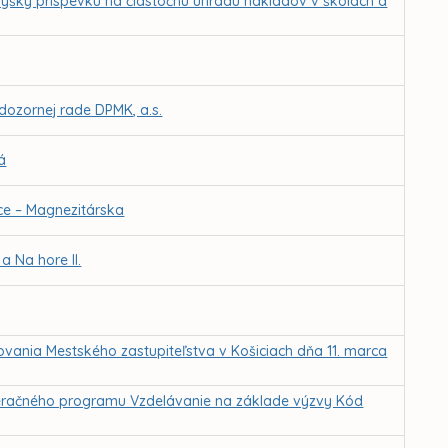
výšky príspevku na čiastočnú úhradu nákladov v školách a
dozornej rade DPMK, a.s.
á
ce – Magnezitárska
a Na hore II.
ovania Mestského zastupiteľstva v Košiciach dňa 11. marca
peračného programu Vzdelávanie na základe výzvy Kód