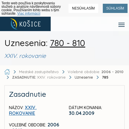
Tento web používa k poskytovaniu
služieb a analýze návštevnosti súbory
NESÚHLASÍM
SÚHLASÍM
cookie. Používaním tohto webu s tým
súhlasíte.
Viac informácií
Uznesenia:
780 - 810
XXIV. rokovanie
Mestské zastupiteľstvo
Volebné obdobie:
2006 - 2010
ZASADNUTIE:
XXIV. rokovanie
Uznesenie
785
Zasadnutie
XXIV.
NÁZOV:
DÁTUM KONANIA:
ROKOVANIE
30.04.2009
2006
VOLEBNÉ OBDOBIE: