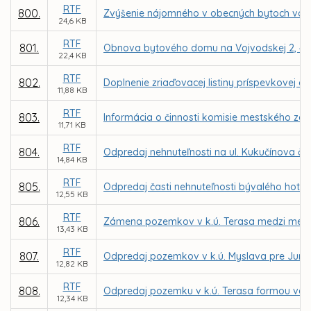
RTF
800.
Zvýšenie nájomného v obecných bytoch vo v
24,6 KB
RTF
801.
Obnova bytového domu na Vojvodskej 2, 4 v
22,4 KB
RTF
802.
Doplnenie zriaďovacej listiny príspevkovej o
11,88 KB
RTF
803.
Informácia o činnosti komisie mestského zas
11,71 KB
RTF
804.
Odpredaj nehnuteľnosti na ul. Kukučínova č. 1
14,84 KB
RTF
805.
Odpredaj časti nehnuteľnosti bývalého hotel
12,55 KB
RTF
806.
Zámena pozemkov v k.ú. Terasa medzi mestom
13,43 KB
RTF
807.
Odpredaj pozemkov v k.ú. Myslava pre Juraj
12,82 KB
RTF
808.
Odpredaj pozemku v k.ú. Terasa formou vere
12,34 KB