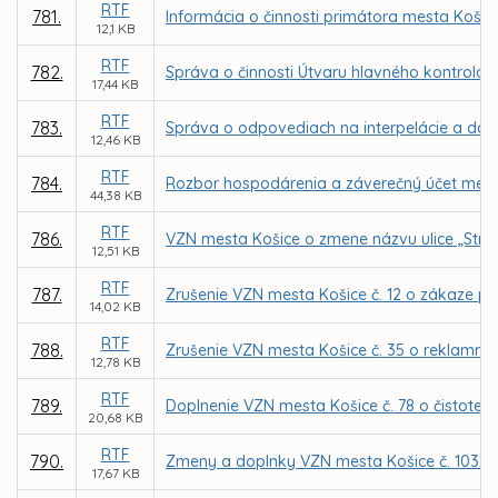
RTF
781.
Informácia o činnosti primátora mesta Košic
12,1 KB
RTF
782.
Správa o činnosti Útvaru hlavného kontrolór
17,44 KB
RTF
783.
Správa o odpovediach na interpelácie a dop
12,46 KB
RTF
784.
Rozbor hospodárenia a záverečný účet mest
44,38 KB
RTF
786.
VZN mesta Košice o zmene názvu ulice „Stro
12,51 KB
RTF
787.
Zrušenie VZN mesta Košice č. 12 o zákaze p
14,02 KB
RTF
788.
Zrušenie VZN mesta Košice č. 35 o reklamný
12,78 KB
RTF
789.
Doplnenie VZN mesta Košice č. 78 o čistote 
20,68 KB
RTF
790.
Zmeny a doplnky VZN mesta Košice č. 103 o u
17,67 KB