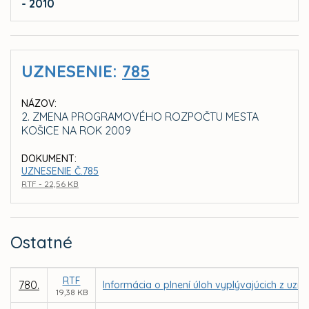
- 2010
UZNESENIE:
785
NÁZOV:
2. ZMENA PROGRAMOVÉHO ROZPOČTU MESTA
KOŠICE NA ROK 2009
DOKUMENT:
UZNESENIE Č.785
RTF - 22,56 KB
Ostatné
RTF
780.
Informácia o plnení úloh vyplývajúcich z uz
19,38 KB