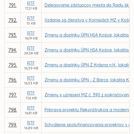
RTF
791.
Delegovanie zástupcov mesta do Rady škôl
17,21 KB
RTF
792.
Vzdanie sa členstva v Komisiách MZ v Košici
15 KB
RTF
793.
Zmeny a doplnky ÚPN HSA Košice, lokalita N
16,19 KB
RTF
794.
Zmeny a doplnky ÚPN HSA Košice, lokalita 
28,58 KB
RTF
795.
Zmeny a doplnky ÚPN Z Krásna n.H., lokalitat
16,39 KB
RTF
796.
Zmeny a doplnky ÚPN - Z Barca, lokalita Kašt
16,53 KB
RTF
797.
Zmeny v uznesení MZ č. 390 z pokračovania X
17,6 KB
RTF
798.
Príprava projektu Rekonštrukcia a modernizác
14,81 KB
RTF
799.
Schválenie spolufinancovania projektov v 
16,89 KB