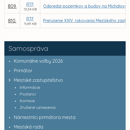
RTF
809.
Odpredaj pozemkov a budov na Michalovskej u
13,34 KB
RTF
810.
Prerušenie XXIV. rokovania Mestského zastupi
11,49 KB
Samospráva
Komunálne voľby 2026
Primátor
Mestské zastupiteľstvo
Informácie
Poslanci
Komisie
Zrušené uznesenia
Námestníci primátora mesta
Mestská rada