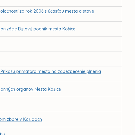
ločností za rok 2006 s účasťou mesta a stave
ganizácie Bytový podnik mesta Košice
z Príkazu primátora mesta na zabezpečenie plnenia
konných orgánov Mesta Košice
om zbore v Košiciach
dku