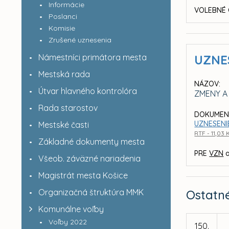
Informácie
VOLEBNÉ 
Poslanci
Komisie
Zrušené uznesenia
Námestníci primátora mesta
UZNE
Mestská rada
NÁZOV:
Útvar hlavného kontrolóra
ZMENY A
Rada starostov
DOKUMEN
UZNESENIE
Mestské časti
RTF - 11,03 
Základné dokumenty mesta
PRE
VZN
a
Všeob. záväzné nariadenia
Magistrát mesta Košice
Organizačná štruktúra MMK
Ostatn
Komunálne voľby
Voľby 2022
150.