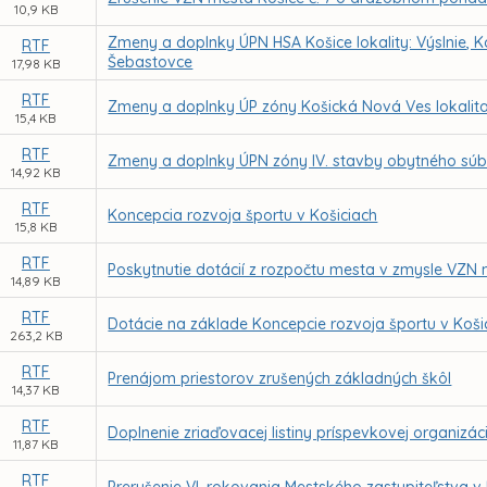
10,9 KB
Zmeny a doplnky ÚPN HSA Košice lokality: Výslnie, K
RTF
Šebastovce
17,98 KB
RTF
Zmeny a doplnky ÚP zóny Košická Nová Ves lokalita 
15,4 KB
RTF
Zmeny a doplnky ÚPN zóny IV. stavby obytného súb
14,92 KB
RTF
Koncepcia rozvoja športu v Košiciach
15,8 KB
RTF
Poskytnutie dotácií z rozpočtu mesta v zmysle VZN m
14,89 KB
RTF
Dotácie na základe Koncepcie rozvoja športu v Koši
263,2 KB
RTF
Prenájom priestorov zrušených základných škôl
14,37 KB
RTF
Doplnenie zriaďovacej listiny príspevkovej organizá
11,87 KB
RTF