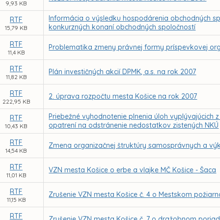
9,93 KB
Informácia o výsledku hospodárenia obchodných spo
RTF
konkurzných konaní obchodných spoločností
15,79 KB
RTF
Problematika zmeny právnej formy príspevkovej or
11,4 KB
RTF
Plán investičných akcií DPMK, a.s. na rok 2007
11,82 KB
RTF
2. úprava rozpočtu mesta Košice na rok 2007
222,95 KB
Priebežné vyhodnotenie plnenia úloh vyplývajúcich 
RTF
opatrení na odstránenie nedostatkov zistených NKÚ
10,43 KB
RTF
Zmena organizačnej štruktúry samosprávnych a vý
14,54 KB
RTF
VZN mesta Košice o erbe a vlajke MČ Košice - Šaca
11,01 KB
RTF
Zrušenie VZN mesta Košice č. 4 o Mestskom požiarn
11,15 KB
RTF
Zrušenie VZN mesta Košice č. 7 o dražobnom poria