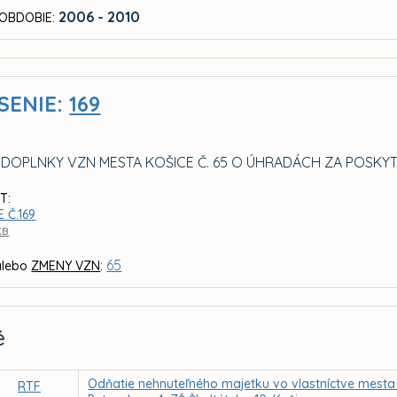
2006 - 2010
OBDOBIE:
SENIE:
169
 DOPLNKY VZN MESTA KOŠICE Č. 65 O ÚHRADÁCH ZA POSKY
T:
 Č.169
KB
65
lebo
ZMENY VZN
:
é
Odňatie nehnuteľného majetku vo vlastníctve mesta
RTF