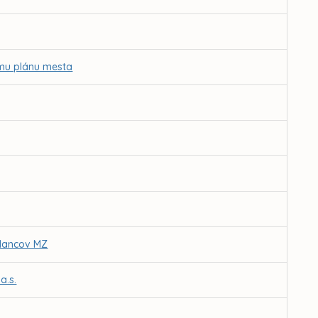
ému plánu mesta
slancov MZ
a.s.