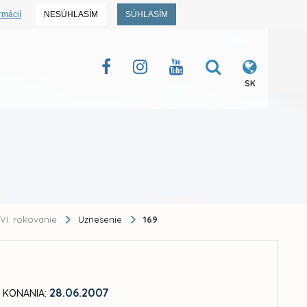
rmácií
NESÚHLASÍM
SÚHLASÍM
SK
VI. rokovanie
Uznesenie
169
28.06.2007
 KONANIA: