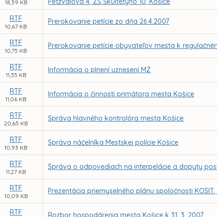
Petzvalova 4, ZŠ Škultétyho 10, Košice
18,39 KB
RTF
Prerokovanie petície zo dňa 26.4.2007
10,67 KB
RTF
Prerokovanie petície obyvateľov mesta k regulačn
10,75 KB
RTF
Informácia o plnení uznesení MZ
11,35 KB
RTF
Informácia o činnosti primátora mesta Košice
11,06 KB
RTF
Správa hlavného kontrolóra mesta Košice
20,65 KB
RTF
Správa náčelníka Mestskej polície Košice
10,93 KB
RTF
Správa o odpovediach na interpelácie a dopyty po
11,27 KB
RTF
Prezentácia priemyselného plánu spoločnosti KOSIT, 
10,09 KB
RTF
Rozbor hospodárenia mesta Košice k 31. 3. 2007