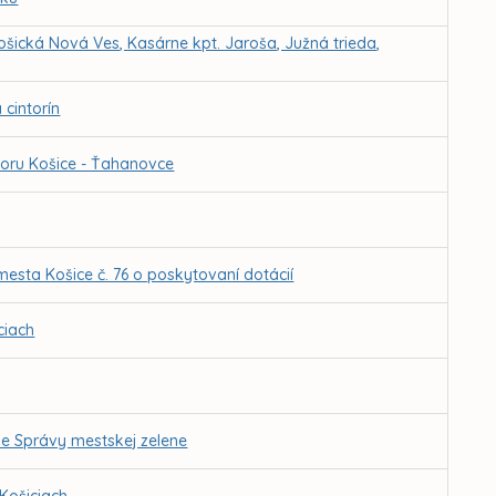
ošická Nová Ves, Kasárne kpt. Jaroša, Južná trieda,
cintorín
oru Košice - Ťahanovce
esta Košice č. 76 o poskytovaní dotácií
ciach
cie Správy mestskej zelene