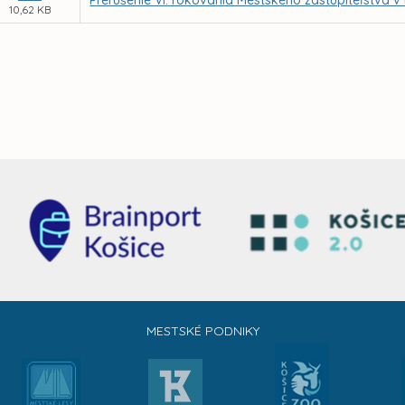
Prerušenie VI. rokovania Mestského zastupiteľstva v
10,62 KB
MESTSKÉ PODNIKY