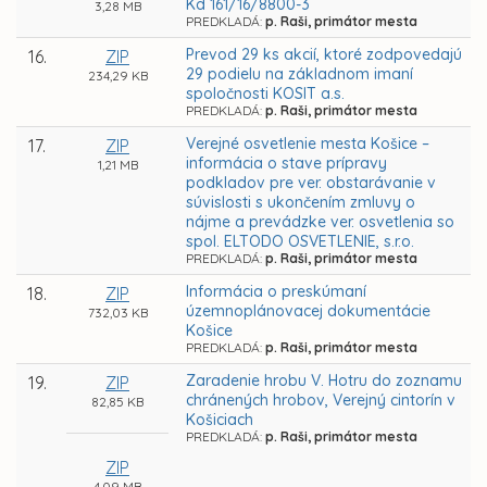
Kd 161/16/8800-3
3,28 MB
PREDKLADÁ:
p. Raši, primátor mesta
Prevod 29 ks akcií, ktoré zodpovedajú
16.
ZIP
29 podielu na základnom imaní
234,29 KB
spoločnosti KOSIT a.s.
PREDKLADÁ:
p. Raši, primátor mesta
Verejné osvetlenie mesta Košice –
17.
ZIP
informácia o stave prípravy
1,21 MB
podkladov pre ver. obstarávanie v
súvislosti s ukončením zmluvy o
nájme a prevádzke ver. osvetlenia so
spol. ELTODO OSVETLENIE, s.r.o.
PREDKLADÁ:
p. Raši, primátor mesta
Informácia o preskúmaní
18.
ZIP
územnoplánovacej dokumentácie
732,03 KB
Košice
PREDKLADÁ:
p. Raši, primátor mesta
Zaradenie hrobu V. Hotru do zoznamu
19.
ZIP
chránených hrobov, Verejný cintorín v
82,85 KB
Košiciach
PREDKLADÁ:
p. Raši, primátor mesta
ZIP
4,09 MB