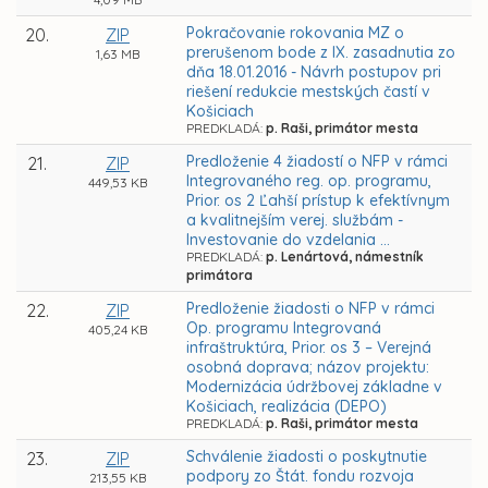
Pokračovanie rokovania MZ o
20.
ZIP
prerušenom bode z IX. zasadnutia zo
1,63 MB
dňa 18.01.2016 - Návrh postupov pri
riešení redukcie mestských častí v
Košiciach
PREDKLADÁ:
p. Raši, primátor mesta
Predloženie 4 žiadostí o NFP v rámci
21.
ZIP
Integrovaného reg. op. programu,
449,53 KB
Prior. os 2 Ľahší prístup k efektívnym
a kvalitnejším verej. službám -
Investovanie do vzdelania ...
PREDKLADÁ:
p. Lenártová, námestník
primátora
Predloženie žiadosti o NFP v rámci
22.
ZIP
Op. programu Integrovaná
405,24 KB
infraštruktúra, Prior. os 3 – Verejná
osobná doprava; názov projektu:
Modernizácia údržbovej základne v
Košiciach, realizácia (DEPO)
PREDKLADÁ:
p. Raši, primátor mesta
Schválenie žiadosti o poskytnutie
23.
ZIP
podpory zo Štát. fondu rozvoja
213,55 KB