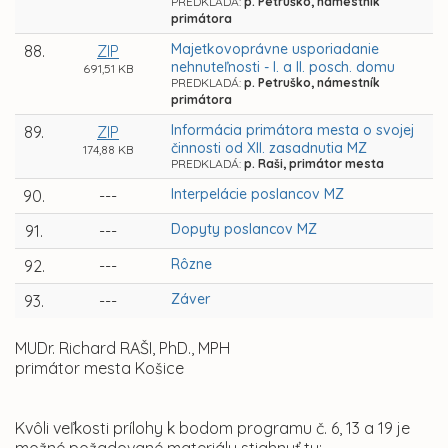
PREDKLADÁ:
p. Petruško, námestník
primátora
Majetkovoprávne usporiadanie
88.
ZIP
nehnuteľnosti - I. a II. posch. domu
691,51 KB
PREDKLADÁ:
p. Petruško, námestník
primátora
Informácia primátora mesta o svojej
89.
ZIP
činnosti od XII. zasadnutia MZ
174,88 KB
PREDKLADÁ:
p. Raši, primátor mesta
Interpelácie poslancov MZ
90.
---
Dopyty poslancov MZ
91.
---
Rôzne
92.
---
Záver
93.
---
MUDr. Richard RAŠI, PhD., MPH
primátor mesta Košice
Kvôli veľkosti prílohy k bodom programu č. 6, 13 a 19 je