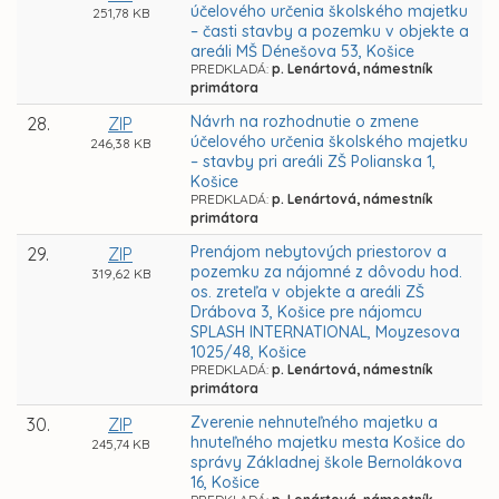
účelového určenia školského majetku
251,78 KB
– časti stavby a pozemku v objekte a
areáli MŠ Dénešova 53, Košice
PREDKLADÁ:
p. Lenártová, námestník
primátora
Návrh na rozhodnutie o zmene
28.
ZIP
účelového určenia školského majetku
246,38 KB
– stavby pri areáli ZŠ Polianska 1,
Košice
PREDKLADÁ:
p. Lenártová, námestník
primátora
Prenájom nebytových priestorov a
29.
ZIP
pozemku za nájomné z dôvodu hod.
319,62 KB
os. zreteľa v objekte a areáli ZŠ
Drábova 3, Košice pre nájomcu
SPLASH INTERNATIONAL, Moyzesova
1025/48, Košice
PREDKLADÁ:
p. Lenártová, námestník
primátora
Zverenie nehnuteľného majetku a
30.
ZIP
hnuteľného majetku mesta Košice do
245,74 KB
správy Základnej škole Bernolákova
16, Košice