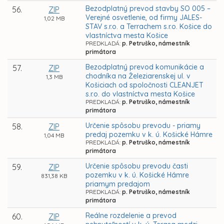
Bezodplatný prevod stavby SO 005 –
56.
ZIP
Verejné osvetlenie, od firmy JALES-
1,02 MB
STAV s.r.o. a Terrachem s.r.o. Košice do
vlastníctva mesta Košice
PREDKLADÁ:
p. Petruško, námestník
primátora
Bezodplatný prevod komunikácie a
57.
ZIP
chodníka na Železiarenskej ul. v
1,3 MB
Košiciach od spoločnosti CLEANJET
s.r.o. do vlastníctva mesta Košice
PREDKLADÁ:
p. Petruško, námestník
primátora
Určenie spôsobu prevodu - priamy
58.
ZIP
predaj pozemku v k. ú. Košické Hámre
1,04 MB
PREDKLADÁ:
p. Petruško, námestník
primátora
Určenie spôsobu prevodu časti
59.
ZIP
pozemku v k. ú. Košické Hámre
831,38 KB
priamym predajom
PREDKLADÁ:
p. Petruško, námestník
primátora
Reálne rozdelenie a prevod
60.
ZIP