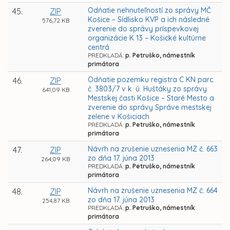
Odňatie nehnuteľností zo správy MČ
45.
ZIP
Košice – Sídlisko KVP a ich následné
576,72 KB
zverenie do správy príspevkovej
organizácie K 13 – Košické kultúrne
centrá
PREDKLADÁ:
p. Petruško, námestník
primátora
Odňatie pozemku registra C KN parc.
46.
ZIP
č. 3803/7 v k. ú. Huštáky zo správy
641,09 KB
Mestskej časti Košice – Staré Mesto a
zverenie do správy Správe mestskej
zelene v Košiciach
PREDKLADÁ:
p. Petruško, námestník
primátora
Návrh na zrušenie uznesenia MZ č. 663
47.
ZIP
zo dňa 17. júna 2013
264,09 KB
PREDKLADÁ:
p. Petruško, námestník
primátora
Návrh na zrušenie uznesenia MZ č. 664
48.
ZIP
zo dňa 17. júna 2013
254,87 KB
PREDKLADÁ:
p. Petruško, námestník
primátora