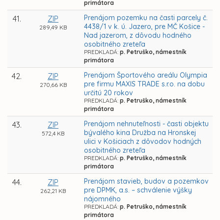
primátora
Prenájom pozemku na časti parcely č.
41.
ZIP
4438/1 v k. ú. Jazero, pre MČ Košice -
289,49 KB
Nad jazerom, z dôvodu hodného
osobitného zreteľa
PREDKLADÁ:
p. Petruško, námestník
primátora
Prenájom Športového areálu Olympia
42.
ZIP
pre firmu MAXIS TRADE s.r.o. na dobu
270,66 KB
určitú 20 rokov
PREDKLADÁ:
p. Petruško, námestník
primátora
Prenájom nehnuteľnosti - časti objektu
43.
ZIP
bývalého kina Družba na Hronskej
572,4 KB
ulici v Košiciach z dôvodov hodných
osobitného zreteľa
PREDKLADÁ:
p. Petruško, námestník
primátora
Prenájom stavieb, budov a pozemkov
44.
ZIP
pre DPMK, a.s. – schválenie výšky
262,21 KB
nájomného
PREDKLADÁ:
p. Petruško, námestník
primátora