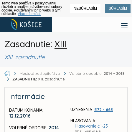
Tento web používa k poskytovaniu
služieb a analýze návštevnosti súbory
NESÚHLASÍM
SÚHLASÍM
cookie. Používaním tohto webu s tým
súhlasíte.
Viac informácií
Zasadnutie:
XIII
XIII. zasadnutie
Mestské zastupiteľstvo
Volebné obdobie:
2014 - 2018
ZASADNUTIE:
XIII. zasadnutie
Informácie
UZNESENIA:
572 - 663
DÁTUM KONANIA:
12.12.2016
HLASOVANIA:
Hlasovanie č.1-25
2014
VOLEBNÉ OBDOBIE:
PDF - 685,61 KB