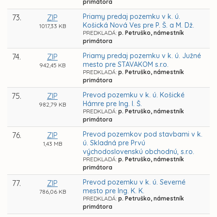
primátora
Priamy predaj pozemku v k. ú.
73.
ZIP
Košická Nová Ves pre P. Š. a M. Dž.
1017,33 KB
PREDKLADÁ:
p. Petruško, námestník
primátora
Priamy predaj pozemku v k. ú. Južné
74.
ZIP
mesto pre STAVAKOM s.r.o.
942,45 KB
PREDKLADÁ:
p. Petruško, námestník
primátora
Prevod pozemku v k. ú. Košické
75.
ZIP
Hámre pre Ing. I. Š.
982,79 KB
PREDKLADÁ:
p. Petruško, námestník
primátora
Prevod pozemkov pod stavbami v k.
76.
ZIP
ú. Skladná pre Prvú
1,43 MB
východoslovenskú obchodnú, s.r.o.
PREDKLADÁ:
p. Petruško, námestník
primátora
Prevod pozemku v k. ú. Severné
77.
ZIP
mesto pre Ing. K. K.
786,06 KB
PREDKLADÁ:
p. Petruško, námestník
primátora