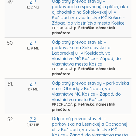
Odplatný prevod stavby –
49.
ZIP
parkovacích a spevnených plôch, ako
1,32 MB
aj chodníka na Sokolovskej ul. v
Košiciach vo vlastníctve MČ Košice –
Západ, do vlastníctva mesta Košice
PREDKLADÁ:
p. Petruško, námestník
primátora
Odplatný prevod stavieb –
50.
ZIP
parkoviska na Sokolovskej a
1,89 MB
Laboreckej ul. v Košiciach, vo
vlastníctve MČ Košice – Západ, do
vlastníctva mesta Košice
PREDKLADÁ:
p. Petruško, námestník
primátora
Odplatný prevod stavby – parkoviska
51.
ZIP
na ul. Obrody v Košiciach, vo
1,17 MB
vlastníctve MČ Košice – Západ, do
vlastníctva mesta Košice
PREDKLADÁ:
p. Petruško, námestník
primátora
Odplatný prevod stavieb –
52.
ZIP
parkoviska na Lesníckej a Obchodnej
2,42 MB
ul. v Košiciach, vo vlastníctve MČ
Košice – Západ, do vlastníctva mesta