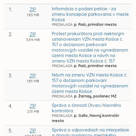
Informácia o podaní petície - za
1.
ZIP
zmenu koncepcie parkovania v meste
1,83 MB
Košice
PREDKLADÁ:
p. Raši, primátor mesta
Protest prokurátora proti niektorým
2.
ZIP
ustanoveniam VZN mesta Košice č.
3,59 MB
157 o dočasnom parkovaní
motorových vozidiel na vymedzenom
území mesta Košice a návrh na
zmenu VZN mesta Košice č. 157
PREDKLADÁ:
p. Raši, primátor mesta
Návrh na zmenu VZN mesta Košice č.
3.
ZIP
157 o dočasnom parkovaní
1,85 MB
motorových vozidiel na vymedzenom
území mesta Košice
PREDKLADÁ:
p. Žarnay, poslanec MZ
Správa o činnosti Útvaru hlavného
4.
ZIP
kontrolóra
2,13 MB
PREDKLADÁ:
p. Gallo, hlavný kontrolór
mesta
Správa o odpovediach na interpelácie
5.
ZIP
a dopyty poslancov mestského
696,57 KB