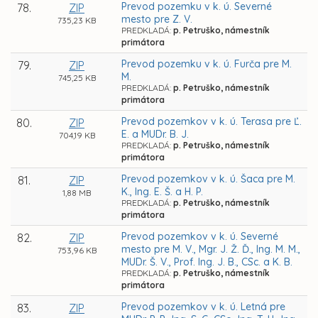
Prevod pozemku v k. ú. Severné
78.
ZIP
mesto pre Z. V.
735,23 KB
PREDKLADÁ:
p. Petruško, námestník
primátora
Prevod pozemku v k. ú. Furča pre M.
79.
ZIP
M.
745,25 KB
PREDKLADÁ:
p. Petruško, námestník
primátora
Prevod pozemkov v k. ú. Terasa pre Ľ.
80.
ZIP
E. a MUDr. B. J.
704,19 KB
PREDKLADÁ:
p. Petruško, námestník
primátora
Prevod pozemkov v k. ú. Šaca pre M.
81.
ZIP
K., Ing. E. Š. a H. P.
1,88 MB
PREDKLADÁ:
p. Petruško, námestník
primátora
Prevod pozemkov v k. ú. Severné
82.
ZIP
mesto pre M. V., Mgr. J. Ž. Ď., Ing. M. M.,
753,96 KB
MUDr. Š. V., Prof. Ing. J. B., CSc. a K. B.
PREDKLADÁ:
p. Petruško, námestník
primátora
Prevod pozemkov v k. ú. Letná pre
83.
ZIP