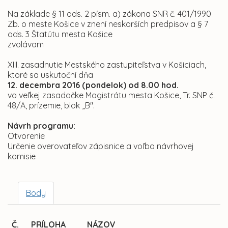
Na základe § 11 ods. 2 písm. a) zákona SNR č. 401/1990
Zb. o meste Košice v znení neskorších predpisov a § 7
ods. 3 Štatútu mesta Košice
zvolávam
XIII. zasadnutie Mestského zastupiteľstva v Košiciach,
ktoré sa uskutoční dňa
12. decembra 2016 (pondelok) od 8.00 hod.
vo veľkej zasadačke Magistrátu mesta Košice, Tr. SNP č.
48/A, prízemie, blok „B".
Návrh programu:
Otvorenie
Určenie overovateľov zápisnice a voľba návrhovej
komisie
Body
Č.
PRÍLOHA
NÁZOV