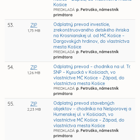
Košice
PREDKLADÁ:
p. Petruško, námestník
primátora
Odplatný prevod investície,
53.
ZIP
zrekonštruovaného detského ihriska
1,75 MB
na Krosnianskej ul. od MČ Košice –
Dargovských hrdinov, do vlastníctva
mesta Košice
PREDKLADÁ:
p. Petruško, námestník
primátora
Odplatný prevod – chodníka na ul. Tr.
54.
ZIP
SNP – Kysucká v Košiciach, vo
1,26 MB
vlastníctve MČ Košice – Západ, do
vlastníctva mesta Košice
PREDKLADÁ:
p. Petruško, námestník
primátora
Odplatný prevod stavebných
55.
ZIP
objektov – chodníka na Nešporovej a
2,23 MB
Humenskej ul. v Košiciach, vo
vlastníctve MČ Košice – Západ, do
vlastníctva mesta Košice
PREDKLADÁ:
p. Petruško, námestník
primátora