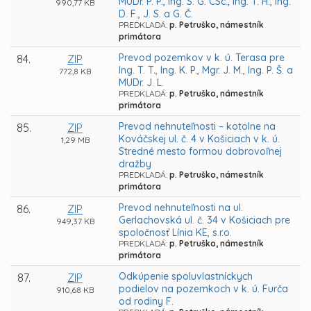
MUDr. P. P., Ing. S. G. CSc., Ing. T. H., Ing.
990,77 KB
D. F., J. S. a G. Č.
PREDKLADÁ:
p. Petruško, námestník
primátora
Prevod pozemkov v k. ú. Terasa pre
84.
ZIP
Ing. T. T., Ing. K. P., Mgr. J. M., Ing. P. Š. a
772,8 KB
MUDr. J. L.
PREDKLADÁ:
p. Petruško, námestník
primátora
Prevod nehnuteľnosti – kotolne na
85.
ZIP
Kováčskej ul. č. 4 v Košiciach v k. ú.
1,29 MB
Stredné mesto formou dobrovoľnej
dražby
PREDKLADÁ:
p. Petruško, námestník
primátora
Prevod nehnuteľnosti na ul.
86.
ZIP
Gerlachovská ul. č. 34 v Košiciach pre
949,37 KB
spoločnosť Línia KE, s.r.o.
PREDKLADÁ:
p. Petruško, námestník
primátora
Odkúpenie spoluvlastníckych
87.
ZIP
podielov na pozemkoch v k. ú. Furča
910,68 KB
od rodiny F.