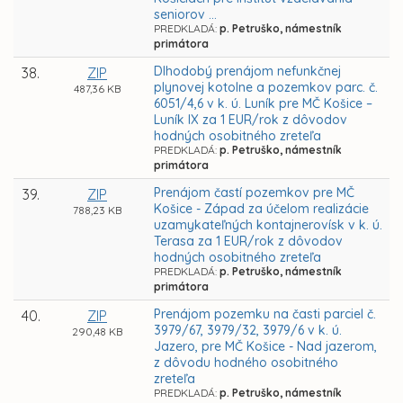
seniorov ...
PREDKLADÁ:
p. Petruško, námestník
primátora
Dlhodobý prenájom nefunkčnej
38.
ZIP
plynovej kotolne a pozemkov parc. č.
487,36 KB
6051/4,6 v k. ú. Luník pre MČ Košice –
Luník IX za 1 EUR/rok z dôvodov
hodných osobitného zreteľa
PREDKLADÁ:
p. Petruško, námestník
primátora
Prenájom častí pozemkov pre MČ
39.
ZIP
Košice - Západ za účelom realizácie
788,23 KB
uzamykateľných kontajnerovísk v k. ú.
Terasa za 1 EUR/rok z dôvodov
hodných osobitného zreteľa
PREDKLADÁ:
p. Petruško, námestník
primátora
Prenájom pozemku na časti parciel č.
40.
ZIP
3979/67, 3979/32, 3979/6 v k. ú.
290,48 KB
Jazero, pre MČ Košice - Nad jazerom,
z dôvodu hodného osobitného
zreteľa
PREDKLADÁ:
p. Petruško, námestník