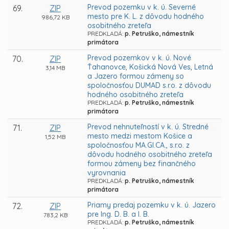
Prevod pozemku v k. ú. Severné
69.
ZIP
mesto pre K. L. z dôvodu hodného
986,72 KB
osobitného zreteľa
PREDKLADÁ:
p. Petruško, námestník
primátora
Prevod pozemkov v k. ú. Nové
70.
ZIP
Ťahanovce, Košická Nová Ves, Letná
3,14 MB
a Jazero formou zámeny so
spoločnosťou DUMAD s.r.o. z dôvodu
hodného osobitného zreteľa
PREDKLADÁ:
p. Petruško, námestník
primátora
Prevod nehnuteľností v k. ú. Stredné
71.
ZIP
mesto medzi mestom Košice a
1,52 MB
spoločnosťou MA.GI.CA., s.r.o. z
dôvodu hodného osobitného zreteľa
formou zámeny bez finančného
vyrovnania
PREDKLADÁ:
p. Petruško, námestník
primátora
Priamy predaj pozemku v k. ú. Jazero
72.
ZIP
pre Ing. D. B. a I. B.
783,2 KB
PREDKLADÁ:
p. Petruško, námestník