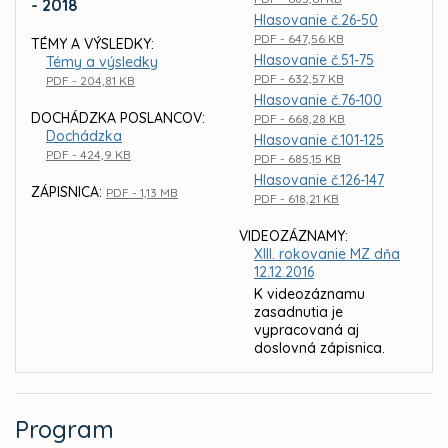
- 2018
Hlasovanie č.26-50
PDF - 647,56 KB
TÉMY A VÝSLEDKY:
Hlasovanie č.51-75
Témy a výsledky
PDF - 632,57 KB
PDF - 204,81 KB
Hlasovanie č.76-100
DOCHÁDZKA POSLANCOV:
PDF - 668,28 KB
Dochádzka
Hlasovanie č.101-125
PDF - 424,9 KB
PDF - 685,15 KB
Hlasovanie č.126-147
ZÁPISNICA:
PDF - 1,13 MB
PDF - 618,21 KB
VIDEOZÁZNAMY:
XIII. rokovanie MZ dňa
12.12.2016
K videozáznamu
zasadnutia je
vypracovaná aj
doslovná zápisnica.
Program