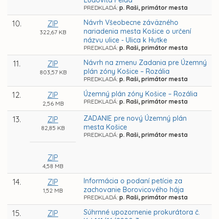
Ľudovíta Felda
PREDKLADÁ:
p. Raši, primátor mesta
Návrh Všeobecne záväzného
10.
ZIP
nariadenia mesta Košice o určení
322,67 KB
názvu ulice - Ulica k Hutke
PREDKLADÁ:
p. Raši, primátor mesta
Návrh na zmenu Zadania pre Územný
11.
ZIP
plán zóny Košice – Rozália
803,57 KB
PREDKLADÁ:
p. Raši, primátor mesta
Územný plán zóny Košice – Rozália
12.
ZIP
PREDKLADÁ:
p. Raši, primátor mesta
2,56 MB
ZADANIE pre nový Územný plán
13.
ZIP
mesta Košice
82,85 KB
PREDKLADÁ:
p. Raši, primátor mesta
ZIP
4,58 MB
Informácia o podaní petície za
14.
ZIP
zachovanie Borovicového hája
1,52 MB
PREDKLADÁ:
p. Raši, primátor mesta
Súhrnné upozornenie prokurátora č.
15.
ZIP