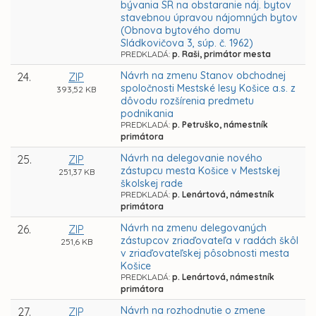
bývania SR na obstaranie náj. bytov
stavebnou úpravou nájomných bytov
(Obnova bytového domu
Sládkovičova 3, súp. č. 1962)
PREDKLADÁ:
p. Raši, primátor mesta
Návrh na zmenu Stanov obchodnej
24.
ZIP
spoločnosti Mestské lesy Košice a.s. z
393,52 KB
dôvodu rozšírenia predmetu
podnikania
PREDKLADÁ:
p. Petruško, námestník
primátora
Návrh na delegovanie nového
25.
ZIP
zástupcu mesta Košice v Mestskej
251,37 KB
školskej rade
PREDKLADÁ:
p. Lenártová, námestník
primátora
Návrh na zmenu delegovaných
26.
ZIP
zástupcov zriaďovateľa v radách škôl
251,6 KB
v zriaďovateľskej pôsobnosti mesta
Košice
PREDKLADÁ:
p. Lenártová, námestník
primátora
Návrh na rozhodnutie o zmene
27.
ZIP