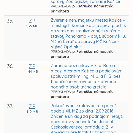
správy Zoologickej záhrade Košice
PREDKLADÁ:
p. Petruško, námestník
primátora
Zverenie neh. majetku mesta Košice –
35.
ZIP
miestnych komunikácií a spev. plôch s
1,35 MB
pozemkami zrealizovaných v rámci
stavby Panoráma – obyt. súbor v k. ú.
Nižná Úvrať do správy MČ Košice –
Vyšné Opátske
PREDKLADÁ:
p. Petruško, námestník
primátora
Zámena pozemkov v k. ú. Barca
36.
ZIP
medzi mestom Košice a podielovými
1,44 MB
spoluvlastníkmi Ing. M. J. a F. B. bez
finančného vyrovnania z dôvodu
hodného osobitného zreteľa
PREDKLADÁ:
p. Petruško, námestník
primátora
Pokračovanie rokovania o preruš.
37.
ZIP
bode z XII. MZ zo dňa 12.09.2016 -
1,19 MB
Zníženie úhrady za podnájom nebyt.
priestorov v nehnuteľnosti na ul.
Československej armády č. 21 v
Košiciach pre Inštitút vzdelávania