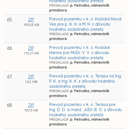
hodného osobitného zreteľa
PREDKLADÁ:
p. Petruško, námestník
primátora
Prevod pozemku v k. ú. Košická Nová
65.
ZIP
Ves pre p. K. H. a M. H. z dôvodu
950,15 KB
hodného osobitného zreteľa
PREDKLADÁ:
p. Petruško, námestník
primátora
Prevod pozemku v k. ú. Košické
66.
ZIP
Hámre pre MUDr. V. V. z dôvodu
713,27 KB
hodného osobitného zreteľa
PREDKLADÁ:
p. Petruško, námestník
primátora
Prevod pozemku v k. ú. Terasa na Ing.
67.
ZIP
P. K. a Ing. K. K. z dôvodu hodného
1,02 MB
osobitného zreteľa
PREDKLADÁ:
p. Petruško, námestník
primátora
Prevod pozemku v k. ú. Terasa pre
68.
ZIP
Ing. D. O. a manž. JUDr. B. O. z dôvodu
951,3 KB
hodného osobitného zreteľa
PREDKLADÁ:
p. Petruško, námestník
primátora