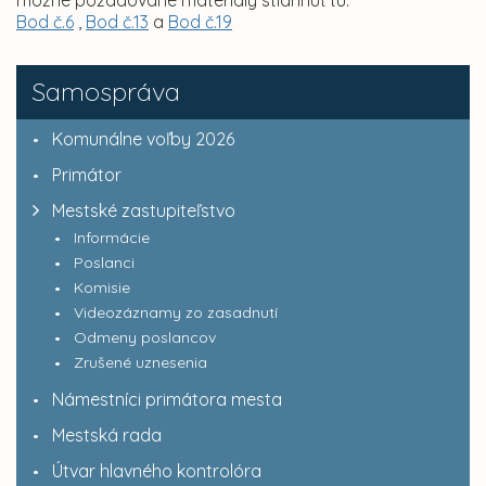
možné požadované materiály stiahnuť tu:
Bod č.6
,
Bod č.13
a
Bod č.19
Samospráva
Komunálne voľby 2026
Primátor
Mestské zastupiteľstvo
Informácie
Poslanci
Komisie
Videozáznamy zo zasadnutí
Odmeny poslancov
Zrušené uznesenia
Námestníci primátora mesta
Mestská rada
Útvar hlavného kontrolóra