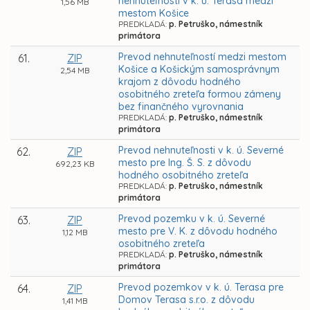
nehnuteľností v k. ú. Terasa medzi
1,56 MB
mestom Košice
PREDKLADÁ:
p. Petruško, námestník
primátora
Prevod nehnuteľností medzi mestom
61.
ZIP
Košice a Košickým samosprávnym
2,54 MB
krajom z dôvodu hodného
osobitného zreteľa formou zámeny
bez finančného vyrovnania
PREDKLADÁ:
p. Petruško, námestník
primátora
Prevod nehnuteľnosti v k. ú. Severné
62.
ZIP
mesto pre Ing. Š. S. z dôvodu
692,23 KB
hodného osobitného zreteľa
PREDKLADÁ:
p. Petruško, námestník
primátora
Prevod pozemku v k. ú. Severné
63.
ZIP
mesto pre V. K. z dôvodu hodného
1,12 MB
osobitného zreteľa
PREDKLADÁ:
p. Petruško, námestník
primátora
Prevod pozemkov v k. ú. Terasa pre
64.
ZIP
Domov Terasa s.r.o. z dôvodu
1,41 MB