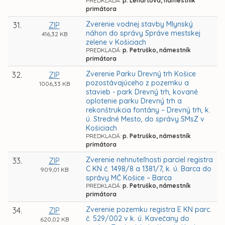
PREDKLADÁ:
p. Lenártová, námestník
primátora
Zverenie vodnej stavby Mlynský
31.
ZIP
náhon do správy Správe mestskej
416,32 KB
zelene v Košiciach
PREDKLADÁ:
p. Petruško, námestník
primátora
Zverenie Parku Drevný trh Košice
32.
ZIP
pozostávajúceho z pozemku a
1006,33 KB
stavieb - park Drevný trh, kované
oplotenie parku Drevný trh a
rekonštrukcia fontány – Drevný trh, k.
ú. Stredné Mesto, do správy SMsZ v
Košiciach
PREDKLADÁ:
p. Petruško, námestník
primátora
Zverenie nehnuteľnosti parciel registra
33.
ZIP
C KN č. 1498/8 a 1381/7, k. ú. Barca do
909,01 KB
správy MČ Košice – Barca
PREDKLADÁ:
p. Petruško, námestník
primátora
Zverenie pozemku registra E KN parc.
34.
ZIP
č. 529/002 v k. ú. Kavečany do
620,02 KB