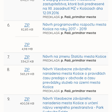
zastupiteľstva, ktoré boli prednesené
na XII. zasadnutí MZ v Košiciach dňa
12.09.2016
PREDKLADÁ:
p. Raši, primátor mesta
Návrh programového rozpočtu mesta
6.
ZIP
Košice na roky 2017 – 2019
82,85 KB
PREDKLADÁ:
p. Raši, primátor mesta
ZIP
4,98 MB
Návrh na zmenu Štatútu mesta Košice
7.
ZIP
PREDKLADÁ:
p. Raši, primátor mesta
334,21 KB
Návrh Všeobecne záväzného
8.
ZIP
nariadenia mesta Košice o pravidlách
365,29 KB
času predaja v obchode a času
prevádzky služieb na území mesta
Košice
PREDKLADÁ:
p. Raši, primátor mesta
Návrh Všeobecne záväzného
9.
ZIP
nariadenia mesta Košice o určení
400,58 KB
názvu verejného priestranstva - Park