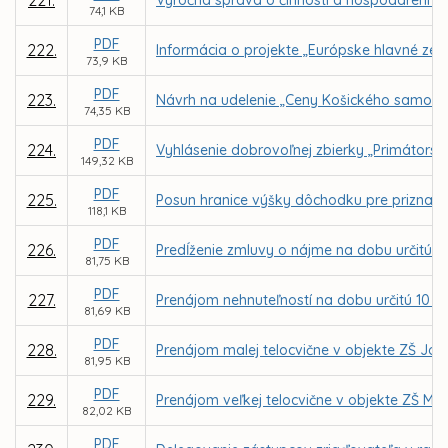
74,1 KB
PDF
222.
Informácia o projekte „Európske hlavné zel
73,9 KB
PDF
223.
Návrh na udelenie „Ceny Košického samosp
74,35 KB
PDF
224.
Vyhlásenie dobrovoľnej zbierky „Primátorsk
149,32 KB
PDF
225.
Posun hranice výšky dôchodku pre priznan
118,1 KB
PDF
226.
Predĺženie zmluvy o nájme na dobu určitú z
81,75 KB
PDF
227.
Prenájom nehnuteľností na dobu určitú 10 
81,69 KB
PDF
228.
Prenájom malej telocvične v objekte ZŠ Jo
81,95 KB
PDF
229.
Prenájom veľkej telocvične v objekte ZŠ Ma
82,02 KB
PDF