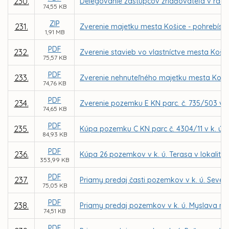
230.
Delegovanie zástupcov zriaďovateľa v rade
74,55 KB
ZIP
231.
Zverenie majetku mesta Košice - pohrebísk 
1,91 MB
PDF
232.
Zverenie stavieb vo vlastníctve mesta Košic
75,57 KB
PDF
233.
Zverenie nehnuteľného majetku mesta Košice
74,76 KB
PDF
234.
Zverenie pozemku E KN parc. č. 735/503 v 
74,65 KB
PDF
235.
Kúpa pozemku C KN parc č. 4304/11 v k. ú. T
84,93 KB
PDF
236.
Kúpa 26 pozemkov v k. ú. Terasa v lokalite 
353,99 KB
PDF
237.
Priamy predaj časti pozemkov v k. ú. Seve
75,05 KB
PDF
238.
Priamy predaj pozemkov v k. ú. Myslava na 
74,51 KB
PDF