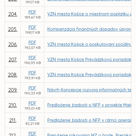
191,17 KB
PDF
204.
VZN mesta Košice o miestnom poplatku za r
189,67 KB
PDF
205.
Kompenzácia finančných dopadov úpravy úhr
198,17 KB
PDF
206.
VZN mesta Košice o poskytovaní sociálnych
192,07 KB
PDF
207.
VZN mesta Košice Prevádzkový poriadok poh
196,95 KB
PDF
208.
VZN mesta Košice Prevádzkový poriadok po
193,91 KB
PDF
209.
Návrh Koncepcie rozvoja informačných tech
190,33 KB
PDF
210.
Predloženie žiadosti o NFP v projekte Malé 
195,01 KB
PDF
211.
Predloženie žiadosti o NFP v rámci operačné
82,21 KB
PDF
212.
Prerušenie rokovania MZ o bode „Prerokova