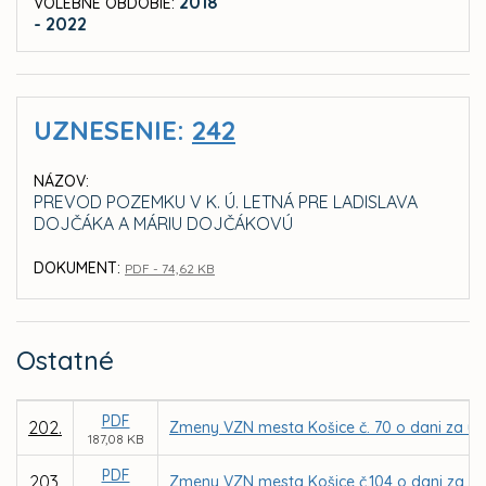
2018
VOLEBNÉ OBDOBIE:
- 2022
UZNESENIE:
242
NÁZOV:
PREVOD POZEMKU V K. Ú. LETNÁ PRE LADISLAVA
DOJČÁKA A MÁRIU DOJČÁKOVÚ
DOKUMENT:
PDF - 74,62 KB
Ostatné
PDF
202.
Zmeny VZN mesta Košice č. 70 o dani za uží
187,08 KB
PDF
203.
Zmeny VZN mesta Košice č.104 o dani za ub