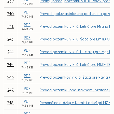
239.
Priamy predaj pozemku v k. ú. Poľov pre Vl
74,59 KB
PDF
240.
Prevod spoluvlastníckeho podielu na pozem
74,82 KB
PDF
241.
Prevod pozemku v k. ú. Letná pre Milana He
74,61 KB
PDF
243.
Prevod pozemku v k. ú. Šaca pre Emíliu Ond
74,43 KB
PDF
244.
Prevod pozemku v k. ú. Huštáky pre Mgr. E
74,42 KB
PDF
245.
Prevod pozemku v k. ú. Letná pre MUDr. D
74,43 KB
PDF
246.
Prevod pozemkov v k. ú. Šaca pre Pavla Reš
75,22 KB
PDF
247.
Prevod pozemku pod stavbami, vrátane pri
74,93 KB
PDF
248.
Personálne otázky v Komisii cirkví pri MZ v 
74,36 KB
PDF