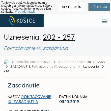
Tento web používa k poskytovaniu
služieb a analýze návštevnosti súbory
NESÚHLASÍM
SÚHLASÍM
cookie. Používaním tohto webu s tým
súhlasíte.
Viac informácií
Uznesenia:
202 - 257
Pokračovanie IX. zasadnutia
Mestské zastupiteľstvo
Volebné obdobie:
2018 - 2022
ZASADNUTIE:
Pokračovanie IX. zasadnutia
Uznesenie
242
Zasadnutie
POKRAČOVANIE
NÁZOV:
DÁTUM KONANIA:
IX. ZASADNUTIA
03.10.2019