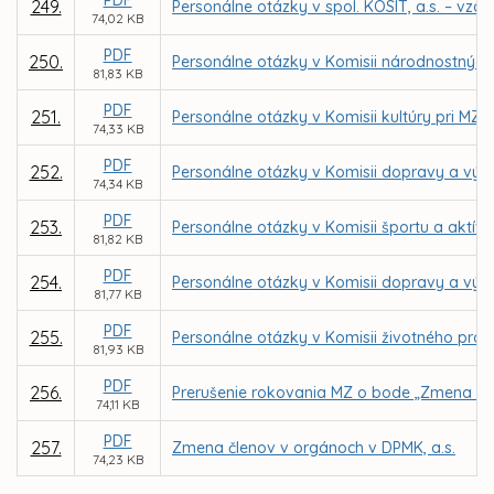
249.
Personálne otázky v spol. KOSIT, a.s. – vzd
74,02 KB
PDF
250.
Personálne otázky v Komisii národnostných 
81,83 KB
PDF
251.
Personálne otázky v Komisii kultúry pri MZ v
74,33 KB
PDF
252.
Personálne otázky v Komisii dopravy a výst
74,34 KB
PDF
253.
Personálne otázky v Komisii športu a aktív
81,82 KB
PDF
254.
Personálne otázky v Komisii dopravy a výst
81,77 KB
PDF
255.
Personálne otázky v Komisii životného prost
81,93 KB
PDF
256.
Prerušenie rokovania MZ o bode „Zmena čle
74,11 KB
PDF
257.
Zmena členov v orgánoch v DPMK, a.s.
74,23 KB