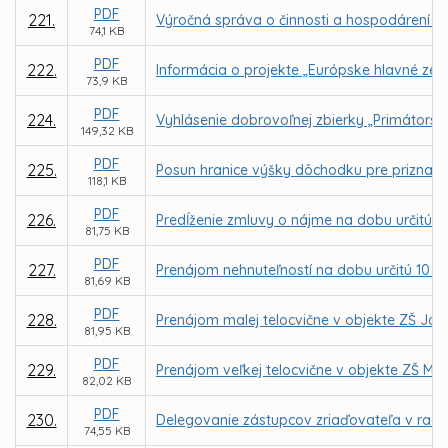
PDF
221.
Výročná správa o činnosti a hospodárení za 
74,1 KB
PDF
222.
Informácia o projekte „Európske hlavné zel
73,9 KB
PDF
224.
Vyhlásenie dobrovoľnej zbierky „Primátorsk
149,32 KB
PDF
225.
Posun hranice výšky dôchodku pre priznan
118,1 KB
PDF
226.
Predĺženie zmluvy o nájme na dobu určitú z
81,75 KB
PDF
227.
Prenájom nehnuteľností na dobu určitú 10 
81,69 KB
PDF
228.
Prenájom malej telocvične v objekte ZŠ Jo
81,95 KB
PDF
229.
Prenájom veľkej telocvične v objekte ZŠ Ma
82,02 KB
PDF
230.
Delegovanie zástupcov zriaďovateľa v rade
74,55 KB