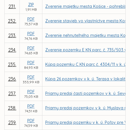
ZIP
231.
Zverenie majetku mesta Košice - pohrebísk 
1,91 MB
PDF
232.
Zverenie stavieb vo vlastníctve mesta Košic
75,57 KB
PDF
233.
Zverenie nehnuteľného majetku mesta Košice
74,76 KB
PDF
234.
Zverenie pozemku E KN parc. č. 735/503 v 
74,65 KB
PDF
235.
Kúpa pozemku C KN parc č. 4304/11 v k. ú. T
84,93 KB
PDF
236.
Kúpa 26 pozemkov v k. ú. Terasa v lokalite 
353,99 KB
PDF
237.
Priamy predaj časti pozemkov v k. ú. Seve
75,05 KB
PDF
238.
Priamy predaj pozemkov v k. ú. Myslava na 
74,51 KB
PDF
239.
Priamy predaj pozemku v k. ú. Poľov pre Vl
74,59 KB