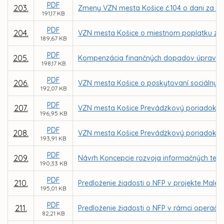
PDF
203.
Zmeny VZN mesta Košice č.104 o dani za ub
191,17 KB
PDF
204.
VZN mesta Košice o miestnom poplatku za r
189,67 KB
PDF
205.
Kompenzácia finančných dopadov úpravy úhr
198,17 KB
PDF
206.
VZN mesta Košice o poskytovaní sociálnych
192,07 KB
PDF
207.
VZN mesta Košice Prevádzkový poriadok poh
196,95 KB
PDF
208.
VZN mesta Košice Prevádzkový poriadok po
193,91 KB
PDF
209.
Návrh Koncepcie rozvoja informačných tech
190,33 KB
PDF
210.
Predloženie žiadosti o NFP v projekte Malé 
195,01 KB
PDF
211.
Predloženie žiadosti o NFP v rámci operačné
82,21 KB