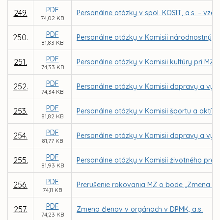
PDF
249.
Personálne otázky v spol. KOSIT, a.s. – vzd
74,02 KB
PDF
250.
Personálne otázky v Komisii národnostných 
81,83 KB
PDF
251.
Personálne otázky v Komisii kultúry pri MZ v
74,33 KB
PDF
252.
Personálne otázky v Komisii dopravy a výst
74,34 KB
PDF
253.
Personálne otázky v Komisii športu a aktív
81,82 KB
PDF
254.
Personálne otázky v Komisii dopravy a výst
81,77 KB
PDF
255.
Personálne otázky v Komisii životného prost
81,93 KB
PDF
256.
Prerušenie rokovania MZ o bode „Zmena čle
74,11 KB
PDF
257.
Zmena členov v orgánoch v DPMK, a.s.
74,23 KB