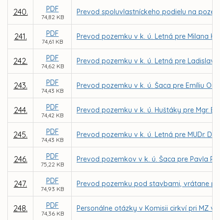
PDF
240.
Prevod spoluvlastníckeho podielu na pozem
74,82 KB
PDF
241.
Prevod pozemku v k. ú. Letná pre Milana He
74,61 KB
PDF
242.
Prevod pozemku v k. ú. Letná pre Ladislav
74,62 KB
PDF
243.
Prevod pozemku v k. ú. Šaca pre Emíliu Ond
74,43 KB
PDF
244.
Prevod pozemku v k. ú. Huštáky pre Mgr. E
74,42 KB
PDF
245.
Prevod pozemku v k. ú. Letná pre MUDr. D
74,43 KB
PDF
246.
Prevod pozemkov v k. ú. Šaca pre Pavla Reš
75,22 KB
PDF
247.
Prevod pozemku pod stavbami, vrátane pri
74,93 KB
PDF
248.
Personálne otázky v Komisii cirkví pri MZ v 
74,36 KB