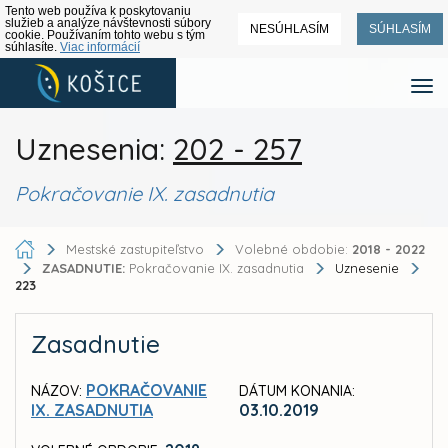
Tento web používa k poskytovaniu
služieb a analýze návštevnosti súbory
NESÚHLASÍM
SÚHLASÍM
cookie. Používaním tohto webu s tým
súhlasíte.
Viac informácií
Uznesenia:
202 - 257
Pokračovanie IX. zasadnutia
Mestské zastupiteľstvo
Volebné obdobie:
2018 - 2022
ZASADNUTIE:
Pokračovanie IX. zasadnutia
Uznesenie
223
Zasadnutie
POKRAČOVANIE
NÁZOV:
DÁTUM KONANIA:
IX. ZASADNUTIA
03.10.2019