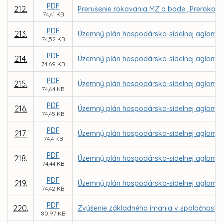
PDF
212.
Prerušenie rokovania MZ o bode „Prerokova
74,41 KB
PDF
213.
Územný plán hospodársko-sídelnej aglomerá
74,52 KB
PDF
214.
Územný plán hospodársko-sídelnej aglomerác
74,69 KB
PDF
215.
Územný plán hospodársko-sídelnej aglomerá
74,64 KB
PDF
216.
Územný plán hospodársko-sídelnej aglomerác
74,45 KB
PDF
217.
Územný plán hospodársko-sídelnej aglomerá
74,4 KB
PDF
218.
Územný plán hospodársko-sídelnej aglomerác
74,44 KB
PDF
219.
Územný plán hospodársko-sídelnej aglomerácie
74,42 KB
PDF
220.
Zvýšenie základného imania v spoločnosti K
80,97 KB