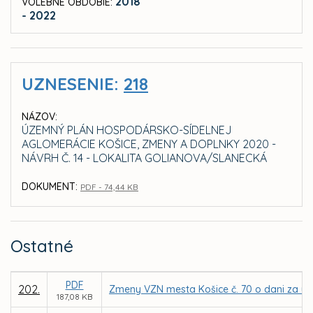
2018
VOLEBNÉ OBDOBIE:
- 2022
UZNESENIE:
218
NÁZOV:
ÚZEMNÝ PLÁN HOSPODÁRSKO-SÍDELNEJ
AGLOMERÁCIE KOŠICE, ZMENY A DOPLNKY 2020 -
NÁVRH Č. 14 - LOKALITA GOLIANOVA/SLANECKÁ
DOKUMENT:
PDF - 74,44 KB
Ostatné
PDF
202.
Zmeny VZN mesta Košice č. 70 o dani za uží
187,08 KB