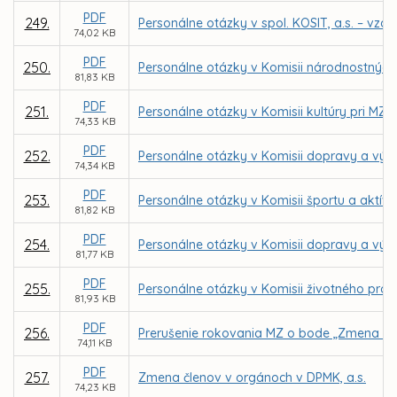
PDF
249.
Personálne otázky v spol. KOSIT, a.s. – vzd
74,02 KB
PDF
250.
Personálne otázky v Komisii národnostných 
81,83 KB
PDF
251.
Personálne otázky v Komisii kultúry pri MZ v
74,33 KB
PDF
252.
Personálne otázky v Komisii dopravy a výst
74,34 KB
PDF
253.
Personálne otázky v Komisii športu a aktív
81,82 KB
PDF
254.
Personálne otázky v Komisii dopravy a výst
81,77 KB
PDF
255.
Personálne otázky v Komisii životného prost
81,93 KB
PDF
256.
Prerušenie rokovania MZ o bode „Zmena čle
74,11 KB
PDF
257.
Zmena členov v orgánoch v DPMK, a.s.
74,23 KB