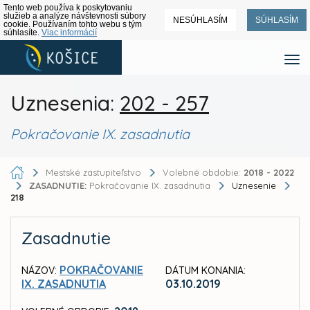
Tento web používa k poskytovaniu
služieb a analýze návštevnosti súbory
NESÚHLASÍM
SÚHLASÍM
cookie. Používaním tohto webu s tým
súhlasíte.
Viac informácií
Uznesenia:
202 - 257
Pokračovanie IX. zasadnutia
Mestské zastupiteľstvo
Volebné obdobie:
2018 - 2022
ZASADNUTIE:
Pokračovanie IX. zasadnutia
Uznesenie
218
Zasadnutie
POKRAČOVANIE
NÁZOV:
DÁTUM KONANIA:
IX. ZASADNUTIA
03.10.2019