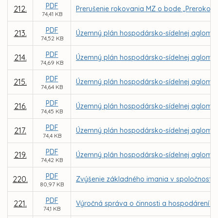
PDF
212.
Prerušenie rokovania MZ o bode „Prerokova
74,41 KB
PDF
213.
Územný plán hospodársko-sídelnej aglomerá
74,52 KB
PDF
214.
Územný plán hospodársko-sídelnej aglomerác
74,69 KB
PDF
215.
Územný plán hospodársko-sídelnej aglomerá
74,64 KB
PDF
216.
Územný plán hospodársko-sídelnej aglomerác
74,45 KB
PDF
217.
Územný plán hospodársko-sídelnej aglomerá
74,4 KB
PDF
219.
Územný plán hospodársko-sídelnej aglomerácie
74,42 KB
PDF
220.
Zvýšenie základného imania v spoločnosti K
80,97 KB
PDF
221.
Výročná správa o činnosti a hospodárení za 
74,1 KB