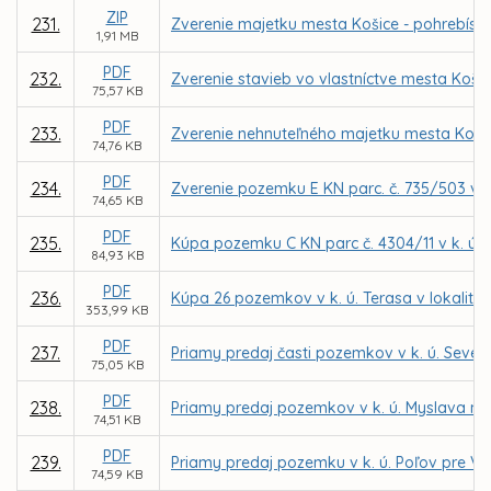
ZIP
231.
Zverenie majetku mesta Košice - pohrebísk 
1,91 MB
PDF
232.
Zverenie stavieb vo vlastníctve mesta Košic
75,57 KB
PDF
233.
Zverenie nehnuteľného majetku mesta Košice
74,76 KB
PDF
234.
Zverenie pozemku E KN parc. č. 735/503 v 
74,65 KB
PDF
235.
Kúpa pozemku C KN parc č. 4304/11 v k. ú. T
84,93 KB
PDF
236.
Kúpa 26 pozemkov v k. ú. Terasa v lokalite 
353,99 KB
PDF
237.
Priamy predaj časti pozemkov v k. ú. Seve
75,05 KB
PDF
238.
Priamy predaj pozemkov v k. ú. Myslava na 
74,51 KB
PDF
239.
Priamy predaj pozemku v k. ú. Poľov pre Vl
74,59 KB