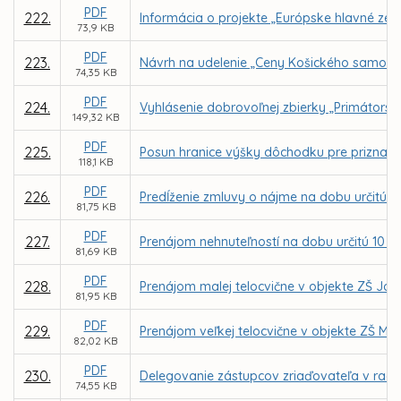
PDF
222.
Informácia o projekte „Európske hlavné zel
73,9 KB
PDF
223.
Návrh na udelenie „Ceny Košického samosp
74,35 KB
PDF
224.
Vyhlásenie dobrovoľnej zbierky „Primátorsk
149,32 KB
PDF
225.
Posun hranice výšky dôchodku pre priznan
118,1 KB
PDF
226.
Predĺženie zmluvy o nájme na dobu určitú z
81,75 KB
PDF
227.
Prenájom nehnuteľností na dobu určitú 10 
81,69 KB
PDF
228.
Prenájom malej telocvične v objekte ZŠ Jo
81,95 KB
PDF
229.
Prenájom veľkej telocvične v objekte ZŠ Ma
82,02 KB
PDF
230.
Delegovanie zástupcov zriaďovateľa v rade
74,55 KB