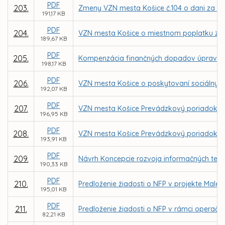
PDF
203.
Zmeny VZN mesta Košice č.104 o dani za ub
191,17 KB
PDF
204.
VZN mesta Košice o miestnom poplatku za r
189,67 KB
PDF
205.
Kompenzácia finančných dopadov úpravy úhr
198,17 KB
PDF
206.
VZN mesta Košice o poskytovaní sociálnych
192,07 KB
PDF
207.
VZN mesta Košice Prevádzkový poriadok poh
196,95 KB
PDF
208.
VZN mesta Košice Prevádzkový poriadok po
193,91 KB
PDF
209.
Návrh Koncepcie rozvoja informačných tech
190,33 KB
PDF
210.
Predloženie žiadosti o NFP v projekte Malé 
195,01 KB
PDF
211.
Predloženie žiadosti o NFP v rámci operačné
82,21 KB