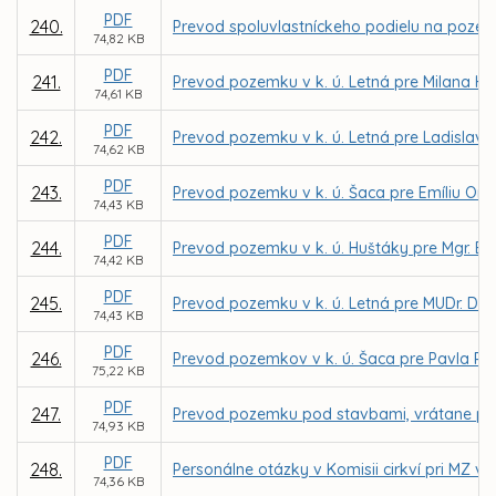
PDF
240.
Prevod spoluvlastníckeho podielu na pozem
74,82 KB
PDF
241.
Prevod pozemku v k. ú. Letná pre Milana He
74,61 KB
PDF
242.
Prevod pozemku v k. ú. Letná pre Ladislav
74,62 KB
PDF
243.
Prevod pozemku v k. ú. Šaca pre Emíliu Ond
74,43 KB
PDF
244.
Prevod pozemku v k. ú. Huštáky pre Mgr. E
74,42 KB
PDF
245.
Prevod pozemku v k. ú. Letná pre MUDr. D
74,43 KB
PDF
246.
Prevod pozemkov v k. ú. Šaca pre Pavla Reš
75,22 KB
PDF
247.
Prevod pozemku pod stavbami, vrátane pri
74,93 KB
PDF
248.
Personálne otázky v Komisii cirkví pri MZ v 
74,36 KB