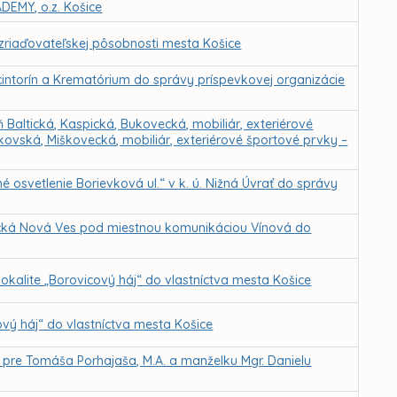
EMY, o.z. Košice
 zriaďovateľskej pôsobnosti mesta Košice
cintorín a Krematórium do správy príspevkovej organizácie
ň Baltická, Kaspická, Bukovecká, mobiliár, exteriérové
kovská, Miškovecká, mobiliár, exteriérové športové prvky –
 osvetlenie Borievková ul.“ v k. ú. Nižná Úvrať do správy
šická Nová Ves pod miestnou komunikáciou Vínová do
lokalite „Borovicový háj“ do vlastníctva mesta Košice
ový háj“ do vlastníctva mesta Košice
 pre Tomáša Porhajaša, M.A. a manželku Mgr. Danielu