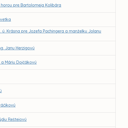
d horou pre Bartolomeja Kolibára
Kvetka
. ú. Krásna pre Jozefa Pachingera a manželku Jolanu
ng. Janu Herzigovú
a a Máriu Dojčákovú
ú
váčikovú
ýdiu Rešteiovú