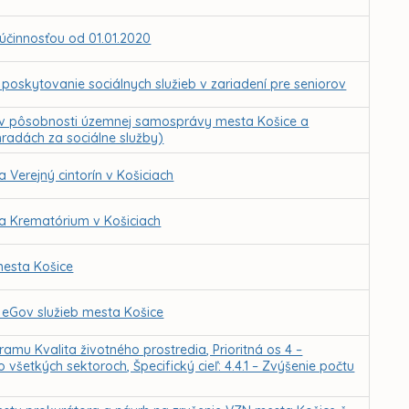
účinnosťou od 01.01.2020
skytovanie sociálnych služieb v zariadení pre seniorov
b v pôsobnosti územnej samosprávy mesta Košice a
hradách za sociálne služby)
Verejný cintorín v Košiciach
a Krematórium v Košiciach
mesta Košice
a eGov služieb mesta Košice
amu Kvalita životného prostredia, Prioritná os 4 –
všetkých sektoroch, Špecifický cieľ: 4.4.1 – Zvýšenie počtu