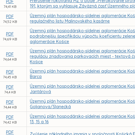
Prerušenie rokovania MZ o bode „Prerokovanie prote
PDF
191, ktorým sa vyhlasuje Záväzná časť Územného p
74,41 KB
Územný plán hospodársko-sídelnej aglomerácie Koši
PDF
regulačného listu Malinovského kasárne
74,52 KB
Územný plán hospodársko-sídelnej aglomerácie Koši
PDF
podrobnejšiu špecifikáciu výpočtu koeficientu zele
74,69 KB
aglomerácie Košice
Územný plán hospodársko-sídelnej aglomerácie Koši
PDF
reguláciu zriaďovania parkovacích miest - textová
74,64 KB
Košice
Územný plán hospodársko-sídelnej aglomerácie Košic
PDF
Barca
74,45 KB
Územný plán hospodársko-sídelnej aglomerácie Košic
PDF
Jantárová
74,4 KB
Územný plán hospodársko-sídelnej aglomerácie Košic
PDF
Golianova/Slanecká
74,44 KB
Územný plán hospodársko-sídelnej aglomerácie Košice,
PDF
13, 15 a 16
74,42 KB
PDF
Zvýšenie základného imania v spoločnosti Košická F