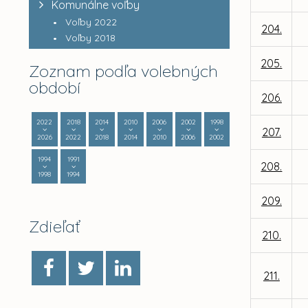
Komunálne voľby
Voľby 2022
204.
Voľby 2018
205.
Zoznam podľa volebných
období
206.
2022
2018
2014
2010
2006
2002
1998
207.
2026
2022
2018
2014
2010
2006
2002
1994
1991
208.
1998
1994
209.
Zdieľať
210.
211.