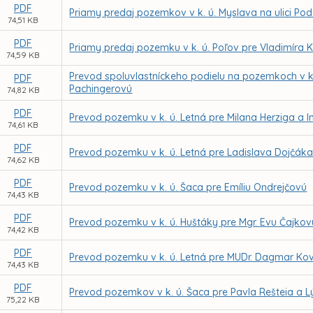
PDF
Priamy predaj pozemkov v k. ú. Myslava na ulici Po
74,51 KB
PDF
Priamy predaj pozemku v k. ú. Poľov pre Vladimíra 
74,59 KB
Prevod spoluvlastníckeho podielu na pozemkoch v k
PDF
Pachingerovú
74,82 KB
PDF
Prevod pozemku v k. ú. Letná pre Milana Herziga a I
74,61 KB
PDF
Prevod pozemku v k. ú. Letná pre Ladislava Dojčák
74,62 KB
PDF
Prevod pozemku v k. ú. Šaca pre Emíliu Ondrejčovú
74,43 KB
PDF
Prevod pozemku v k. ú. Huštáky pre Mgr. Evu Čajkov
74,42 KB
PDF
Prevod pozemku v k. ú. Letná pre MUDr. Dagmar Ko
74,43 KB
PDF
Prevod pozemkov v k. ú. Šaca pre Pavla Rešteia a L
75,22 KB