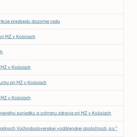
funkcie predsedu dozornej rady
ri MZ v Košiciach
ch
 MZ v Košiciach
ychu pri MZ v Košiciach
 MZ v Košiciach
erejného poriadku a ochrany zdravia pri MZ v Košiciach
gánoch Východoslovenskej vodárenskej spoločnosti, a.s.“