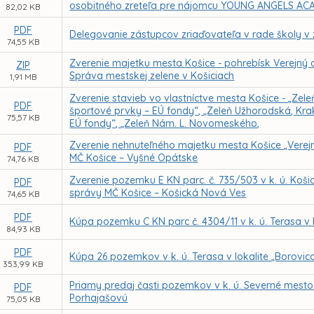
osobitného zreteľa pre nájomcu YOUNG ANGELS ACAD
82,02 KB
PDF
Delegovanie zástupcov zriaďovateľa v rade školy v
74,55 KB
Zverenie majetku mesta Košice - pohrebísk Verejný 
ZIP
Správa mestskej zelene v Košiciach
1,91 MB
Zverenie stavieb vo vlastníctve mesta Košice - „Zele
PDF
športové prvky – EÚ fondy“, „Zeleň Užhorodská, Kra
75,57 KB
EÚ fondy“, „Zeleň Nám. L. Novomeského,
Zverenie nehnuteľného majetku mesta Košice „Verejné
PDF
MČ Košice – Vyšné Opátske
74,76 KB
Zverenie pozemku E KN parc. č. 735/503 v k. ú. Ko
PDF
správy MČ Košice – Košická Nová Ves
74,65 KB
PDF
Kúpa pozemku C KN parc č. 4304/11 v k. ú. Terasa v 
84,93 KB
PDF
Kúpa 26 pozemkov v k. ú. Terasa v lokalite „Borovic
353,99 KB
Priamy predaj časti pozemkov v k. ú. Severné mesto
PDF
Porhajašovú
75,05 KB