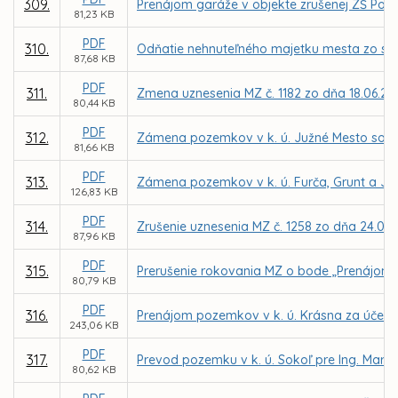
309.
Prenájom garáže v objekte zrušenej ZŠ Poľ
81,23 KB
PDF
310.
Odňatie nehnuteľného majetku mesta zo sprá
87,68 KB
PDF
311.
Zmena uznesenia MZ č. 1182 zo dňa 18.06.20
80,44 KB
PDF
312.
Zámena pozemkov v k. ú. Južné Mesto so spol
81,66 KB
PDF
313.
Zámena pozemkov v k. ú. Furča, Grunt a Ja
126,83 KB
PDF
314.
Zrušenie uznesenia MZ č. 1258 zo dňa 24.09
87,96 KB
PDF
315.
Prerušenie rokovania MZ o bode „Prenájom 
80,79 KB
PDF
316.
Prenájom pozemkov v k. ú. Krásna za účelom
243,06 KB
PDF
317.
Prevod pozemku v k. ú. Sokoľ pre Ing. Marg
80,62 KB