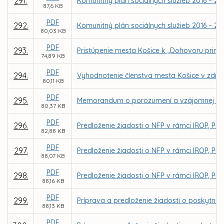
291.
Komunitný plán sociálnych služieb 2016 – 2
87,6 KB
PDF
292.
Komunitný plán sociálnych služieb 2016 – 20
80,03 KB
PDF
293.
Pristúpenie mesta Košice k „Dohovoru primá
74,89 KB
PDF
294.
Vyhodnotenie členstva mesta Košice v združ
80,11 KB
PDF
295.
Memorandum o porozumení a vzájomnej spol
80,37 KB
PDF
296.
Predloženie žiadosti o NFP v rámci IROP, Pr
82,88 KB
PDF
297.
Predloženie žiadosti o NFP v rámci IROP, Pri
88,07 KB
PDF
298.
Predloženie žiadosti o NFP v rámci IROP, Pr
88,16 KB
PDF
299.
Príprava a predloženie žiadosti o poskytnu
88,13 KB
PDF