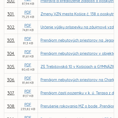
300.
Príprava a predloženie žiadosti o poskytnut
87,94 KB
PDF
301.
Zmeny VZN mesta Košice č. 138 o poskytnu
75,25 KB
PDF
302.
Určenie výšky príspevku na záujmové vzdel
74,81 KB
PDF
303.
Prenájom nebytových priestorov na Jegoro
81,3 KB
PDF
304.
Prenájom nebytových priestorov v objekte 
81,61 KB
PDF
305.
ZŠ Trebišovská 10 v Košiciach a GYMNÁZIUM,
80,43 KB
PDF
306.
Prenájom nebytových priestorov na Charkovs
81,44 KB
PDF
307.
Prenájom časti pozemku v k. ú. Terasa z dô
81,17 KB
PDF
308.
Prerušenie rokovania MZ o bode „Prenájom t
235,82 KB
PDF