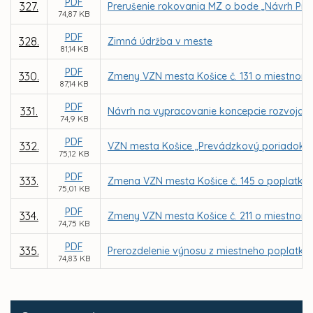
PDF
327.
Prerušenie rokovania MZ o bode „Návrh Pr
74,87 KB
PDF
328.
Zimná údržba v meste
81,14 KB
PDF
330.
Zmeny VZN mesta Košice č. 131 o miestno
87,14 KB
PDF
331.
Návrh na vypracovanie koncepcie rozvoja k
74,9 KB
PDF
332.
VZN mesta Košice „Prevádzkový poriadok poh
75,12 KB
PDF
333.
Zmena VZN mesta Košice č. 145 o poplatku 
75,01 KB
PDF
334.
Zmeny VZN mesta Košice č. 211 o miestnom 
74,75 KB
PDF
335.
Prerozdelenie výnosu z miestneho poplatku
74,83 KB