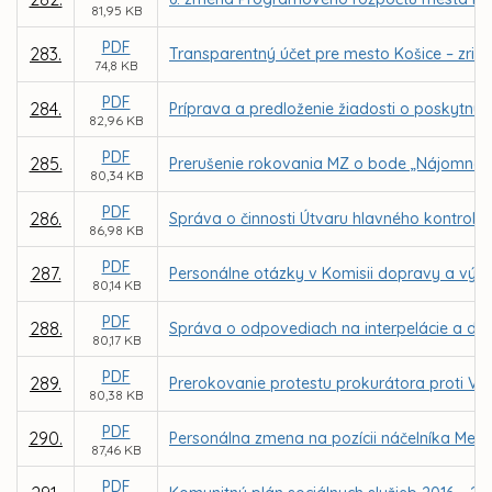
81,95 KB
PDF
283.
Transparentný účet pre mesto Košice – zria
74,8 KB
PDF
284.
Príprava a predloženie žiadosti o poskytnuti
82,96 KB
PDF
285.
Prerušenie rokovania MZ o bode „Nájomné 
80,34 KB
PDF
286.
Správa o činnosti Útvaru hlavného kontroló
86,98 KB
PDF
287.
Personálne otázky v Komisii dopravy a výst
80,14 KB
PDF
288.
Správa o odpovediach na interpelácie a dopy
80,17 KB
PDF
289.
Prerokovanie protestu prokurátora proti VZ
80,38 KB
PDF
290.
Personálna zmena na pozícii náčelníka Mests
87,46 KB
PDF