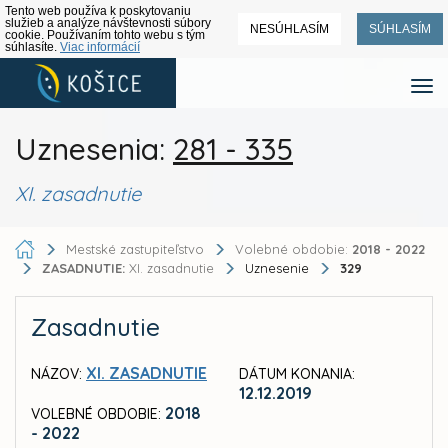
Tento web používa k poskytovaniu
služieb a analýze návštevnosti súbory
NESÚHLASÍM
SÚHLASÍM
cookie. Používaním tohto webu s tým
súhlasíte.
Viac informácií
Uznesenia:
281 - 335
XI. zasadnutie
Mestské zastupiteľstvo
Volebné obdobie:
2018 - 2022
ZASADNUTIE:
XI. zasadnutie
Uznesenie
329
Zasadnutie
XI. ZASADNUTIE
NÁZOV:
DÁTUM KONANIA:
12.12.2019
2018
VOLEBNÉ OBDOBIE:
- 2022