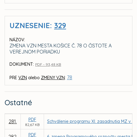
UZNESENIE:
329
NÁZOV:
ZMENA VZN MESTA KOŠICE Č. 78 O ČISTOTE A
VEREJNOM PORIADKU
DOKUMENT:
PDF - 93,48 KB
78
PRE
VZN
alebo
ZMENY VZN
:
Ostatné
PDF
281.
Schválenie programu XI. zasadnutia MZ v Ko
82,67 KB
PDF
282.
6. zmena Programového rozpočtu mesta Koš