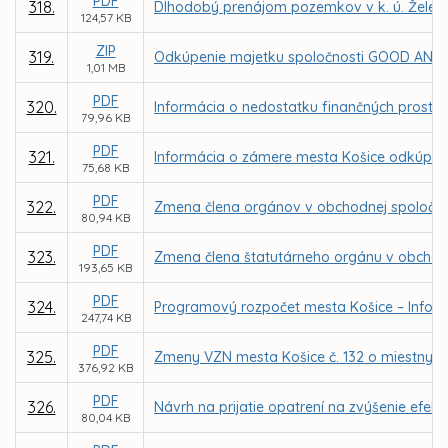
PDF
318.
Dlhodobý prenájom pozemkov v k. ú. Železia
124,57 KB
ZIP
319.
Odkúpenie majetku spoločnosti GOOD ANGELS s
1,01 MB
PDF
320.
Informácia o nedostatku finančných prostri
79,96 KB
PDF
321.
Informácia o zámere mesta Košice odkúpiť Me
75,68 KB
PDF
322.
Zmena člena orgánov v obchodnej spoločnos
80,94 KB
PDF
323.
Zmena člena štatutárneho orgánu v obchodn
193,65 KB
PDF
324.
Programový rozpočet mesta Košice – Inform
247,74 KB
PDF
325.
Zmeny VZN mesta Košice č. 132 o miestnych
376,92 KB
PDF
326.
Návrh na prijatie opatrení na zvýšenie efekt
80,04 KB