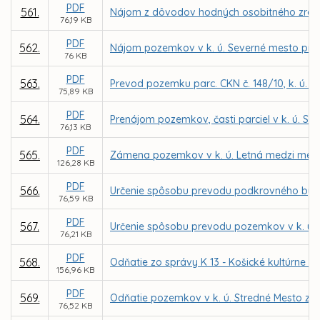
PDF
561.
Nájom z dôvodov hodných osobitného zreteľa
76,19 KB
PDF
562.
Nájom pozemkov v k. ú. Severné mesto pre o
76 KB
PDF
563.
Prevod pozemku parc. CKN č. 148/10, k. ú. 
75,89 KB
PDF
564.
Prenájom pozemkov, časti parciel v k. ú. S
76,13 KB
PDF
565.
Zámena pozemkov v k. ú. Letná medzi mesto
126,28 KB
PDF
566.
Určenie spôsobu prevodu podkrovného bytu 
76,59 KB
PDF
567.
Určenie spôsobu prevodu pozemkov v k. ú. 
76,21 KB
PDF
568.
Odňatie zo správy K 13 - Košické kultúrne c
156,96 KB
PDF
569.
Odňatie pozemkov v k. ú. Stredné Mesto zo 
76,52 KB