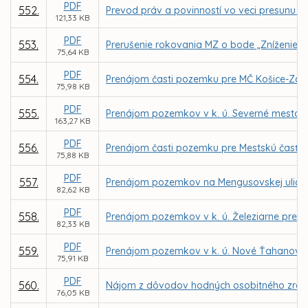
PDF
552.
Prevod práv a povinností vo veci presunu Ce
121,33 KB
PDF
553.
Prerušenie rokovania MZ o bode „Zníženie c
75,64 KB
PDF
554.
Prenájom časti pozemku pre MČ Košice-Západ
75,98 KB
PDF
555.
Prenájom pozemkov v k. ú. Severné mesto, L
163,27 KB
PDF
556.
Prenájom časti pozemku pre Mestskú časť Ko
75,88 KB
PDF
557.
Prenájom pozemkov na Mengusovskej ulici p
82,62 KB
PDF
558.
Prenájom pozemkov v k. ú. Železiarne pre s
82,33 KB
PDF
559.
Prenájom pozemkov v k. ú. Nové Ťahanovce z
75,91 KB
PDF
560.
Nájom z dôvodov hodných osobitného zreteľa
76,05 KB