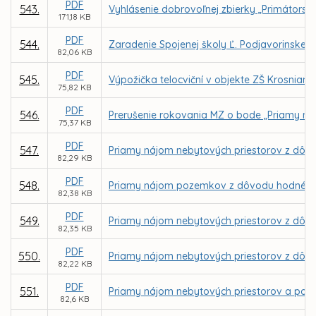
PDF
543.
Vyhlásenie dobrovoľnej zbierky „Primátorsk
171,18 KB
PDF
544.
Zaradenie Spojenej školy Ľ. Podjavorinskej 
82,06 KB
PDF
545.
Výpožička telocviční v objekte ZŠ Krosnian
75,82 KB
PDF
546.
Prerušenie rokovania MZ o bode „Priamy ná
75,37 KB
PDF
547.
Priamy nájom nebytových priestorov z dôvo
82,29 KB
PDF
548.
Priamy nájom pozemkov z dôvodu hodného o
82,38 KB
PDF
549.
Priamy nájom nebytových priestorov z dôv
82,35 KB
PDF
550.
Priamy nájom nebytových priestorov z dôvo
82,22 KB
PDF
551.
Priamy nájom nebytových priestorov a poze
82,6 KB