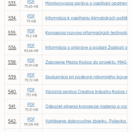
PDF
533.
Monitorovacia správa o napĺňaní opatrení Pl
75,65 KB
PDF
534.
Informácia k napĺňaniu klimatických politík
75 KB
PDF
535.
Koncepcia rozvoja informačných technológií
75,2 KB
PDF
536.
Informácia o príprave a podaní Žiadosti o N
83,46 KB
PDF
538.
Zapojenie Mesta Košice do projektu: MAG-N
75,91 KB
PDF
539.
Spolupráca pri podpore nájomného bývani
75,72 KB
PDF
540.
Výročná správa Creative Industry Košice n. 
75,1 KB
PDF
541.
Odpočet plnenia koncepcie riadenia a rozvoj
75,31 KB
PDF
542.
Vyhlásenie dobrovoľnej zbierky „Polievka sv
151,58 KB