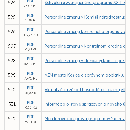
PDF
524.
Schválenie zverejneného programu XXIII. za
75,04 KB
PDF
525.
Personálne zmeny v Komisii národnostných 
75,38 KB
PDF
526.
Personálne zmeny kontrolného orgánu v obch
177,24 KB
PDF
527.
Personálne zmeny v kontrolnom orgáne ob
75,81 KB
PDF
528.
Personálne zmeny v dočasnej komisii pre p
82,07 KB
PDF
529.
VZN mesta Košice o správnom poplatku, kto
75,45 KB
PDF
530.
Aktualizácia zásad hospodárenia s majetk
178,02 KB
PDF
531.
Informácia o stave spracovania nového úz
75,13 KB
PDF
532.
Monitorovacia správa programového rozpoč
75,01 KB