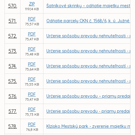
ZIP
570.
Šatníkové skrinky – odňatie majetku mesta
119,14 KB
PDF
571.
Odňatie parcely CKN č. 1568/6, k. ú. Južné 
75,57 KB
PDF
572.
Určenie spôsobu prevodu nehnuteľnosti - pri
75,47 KB
PDF
573.
Určenie spôsobu prevodu nehnuteľnosti - pri
75,48 KB
PDF
574.
Určenie spôsobu prevodu nehnuteľností - pria
75,64 KB
PDF
575.
Určenie spôsobu prevodu nehnuteľností - pri
75,55 KB
PDF
576.
Určenie spôsobu prevodu – priamy predaj p
75,47 KB
PDF
577.
Určenie spôsobu prevodu - priamy predaj po
75,73 KB
PDF
578.
Klzisko Mestský park - zverenie majetku m
76,8 KB