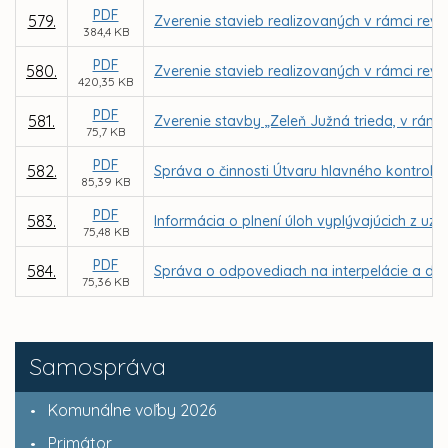
PDF
579.
Zverenie stavieb realizovaných v rámci rev
384,4 KB
PDF
580.
Zverenie stavieb realizovaných v rámci rev
420,35 KB
PDF
581.
Zverenie stavby „Zeleň Južná trieda, v rámc
75,7 KB
PDF
582.
Správa o činnosti Útvaru hlavného kontroló
85,39 KB
PDF
583.
Informácia o plnení úloh vyplývajúcich z u
75,48 KB
PDF
584.
Správa o odpovediach na interpelácie a dop
75,36 KB
Samospráva
Komunálne voľby 2026
Primátor