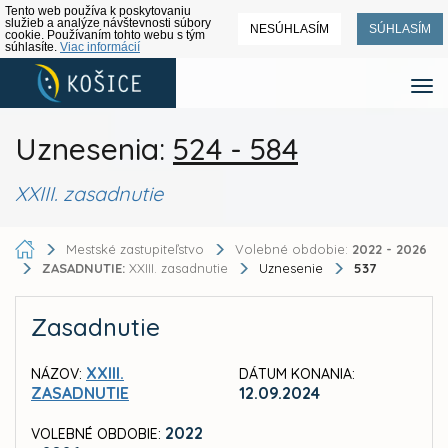
Tento web používa k poskytovaniu
služieb a analýze návštevnosti súbory
NESÚHLASÍM
SÚHLASÍM
cookie. Používaním tohto webu s tým
súhlasíte.
Viac informácií
Uznesenia:
524 - 584
XXIII. zasadnutie
Mestské zastupiteľstvo
Volebné obdobie:
2022 - 2026
ZASADNUTIE:
XXIII. zasadnutie
Uznesenie
537
Zasadnutie
XXIII.
NÁZOV:
DÁTUM KONANIA:
ZASADNUTIE
12.09.2024
2022
VOLEBNÉ OBDOBIE: