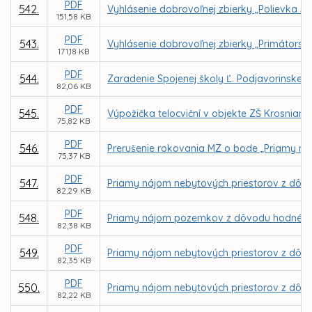
PDF
542.
Vyhlásenie dobrovoľnej zbierky „Polievka sv
151,58 KB
PDF
543.
Vyhlásenie dobrovoľnej zbierky „Primátorsk
171,18 KB
PDF
544.
Zaradenie Spojenej školy Ľ. Podjavorinskej 
82,06 KB
PDF
545.
Výpožička telocviční v objekte ZŠ Krosnian
75,82 KB
PDF
546.
Prerušenie rokovania MZ o bode „Priamy ná
75,37 KB
PDF
547.
Priamy nájom nebytových priestorov z dôvo
82,29 KB
PDF
548.
Priamy nájom pozemkov z dôvodu hodného o
82,38 KB
PDF
549.
Priamy nájom nebytových priestorov z dôv
82,35 KB
PDF
550.
Priamy nájom nebytových priestorov z dôvo
82,22 KB