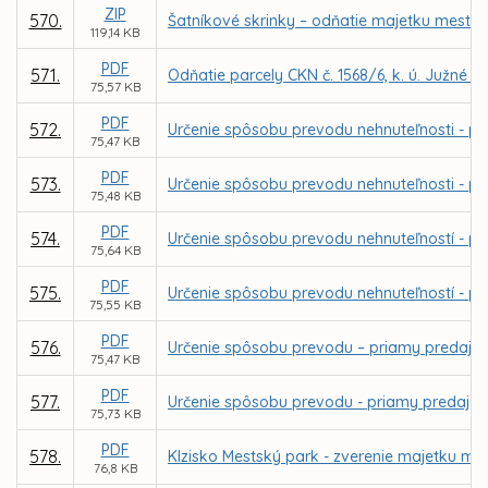
ZIP
570.
Šatníkové skrinky – odňatie majetku mesta
119,14 KB
PDF
571.
Odňatie parcely CKN č. 1568/6, k. ú. Južné 
75,57 KB
PDF
572.
Určenie spôsobu prevodu nehnuteľnosti - pri
75,47 KB
PDF
573.
Určenie spôsobu prevodu nehnuteľnosti - pri
75,48 KB
PDF
574.
Určenie spôsobu prevodu nehnuteľností - pria
75,64 KB
PDF
575.
Určenie spôsobu prevodu nehnuteľností - pri
75,55 KB
PDF
576.
Určenie spôsobu prevodu – priamy predaj p
75,47 KB
PDF
577.
Určenie spôsobu prevodu - priamy predaj po
75,73 KB
PDF
578.
Klzisko Mestský park - zverenie majetku m
76,8 KB