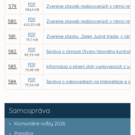
PDF
579.
Zverenie stavieb realizovaných v rámci rev
384,4 KB
PDF
580.
Zverenie stavieb realizovaných v rámci rev
420,35 KB
PDF
581.
Zverenie stavby „Zeleň Južná trieda, v rámc
75,7 KB
PDF
582.
Správa o činnosti Útvaru hlavného kontroló
85,39 KB
PDF
583.
Informácia o plnení úloh vyplývajúcich z u
75,48 KB
PDF
584.
Správa o odpovediach na interpelácie a dop
75,36 KB
Samospráva
Komunálne voľby 2026
Primátor