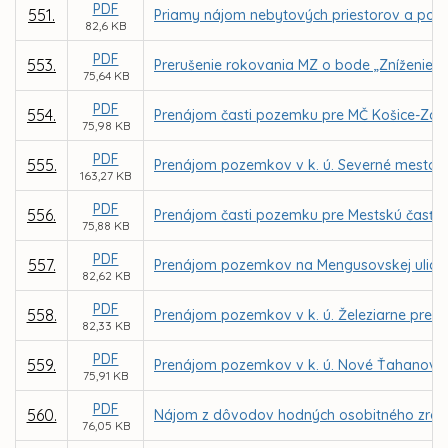
PDF
551.
Priamy nájom nebytových priestorov a poze
82,6 KB
PDF
553.
Prerušenie rokovania MZ o bode „Zníženie c
75,64 KB
PDF
554.
Prenájom časti pozemku pre MČ Košice-Západ
75,98 KB
PDF
555.
Prenájom pozemkov v k. ú. Severné mesto, L
163,27 KB
PDF
556.
Prenájom časti pozemku pre Mestskú časť Ko
75,88 KB
PDF
557.
Prenájom pozemkov na Mengusovskej ulici p
82,62 KB
PDF
558.
Prenájom pozemkov v k. ú. Železiarne pre s
82,33 KB
PDF
559.
Prenájom pozemkov v k. ú. Nové Ťahanovce z
75,91 KB
PDF
560.
Nájom z dôvodov hodných osobitného zreteľa
76,05 KB