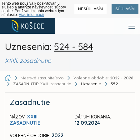
Tento web používa k poskytovaniu
služieb a analýze návštevnosti súbory
NESÚHLASÍM
SÚHLASÍM
cookie. Používaním tohto webu s tým
súhlasíte.
Viac informácií
Uznesenia:
524 - 584
XXIII. zasadnutie
Mestské zastupiteľstvo
Volebné obdobie:
2022 - 2026
ZASADNUTIE:
XXIII. zasadnutie
Uznesenie
552
Zasadnutie
XXIII.
NÁZOV:
DÁTUM KONANIA:
ZASADNUTIE
12.09.2024
2022
VOLEBNÉ OBDOBIE: