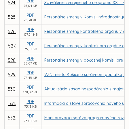
PDF
524.
Schválenie zverejneného programu XXIII. za
75,04 KB
PDF
525.
Personálne zmeny v Komisii národnostných 
75,38 KB
PDF
526.
Personálne zmeny kontrolného orgánu v obch
177,24 KB
PDF
527.
Personálne zmeny v kontrolnom orgáne ob
75,81 KB
PDF
528.
Personálne zmeny v dočasnej komisii pre p
82,07 KB
PDF
529.
VZN mesta Košice o správnom poplatku, kto
75,45 KB
PDF
530.
Aktualizácia zásad hospodárenia s majetk
178,02 KB
PDF
531.
Informácia o stave spracovania nového úz
75,13 KB
PDF
532.
Monitorovacia správa programového rozpoč
75,01 KB