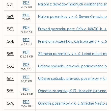
PDF
561.
Nájom z dôvodov hodných osobitného zreteľa
76,19 KB
PDF
562.
Nájom pozemkov v k. ú. Severné mesto pre o
76 KB
PDF
563.
Prevod pozemku parc. CKN č. 148/10, k. ú. 
75,89 KB
PDF
564.
Prenájom pozemkov, časti parciel v k. ú. S
76,13 KB
PDF
565.
Zámena pozemkov v k. ú. Letná medzi mesto
126,28 KB
PDF
566.
Určenie spôsobu prevodu podkrovného bytu 
76,59 KB
PDF
567.
Určenie spôsobu prevodu pozemkov v k. ú. 
76,21 KB
PDF
568.
Odňatie zo správy K 13 - Košické kultúrne c
156,96 KB
PDF
569.
Odňatie pozemkov v k. ú. Stredné Mesto zo 
76,52 KB