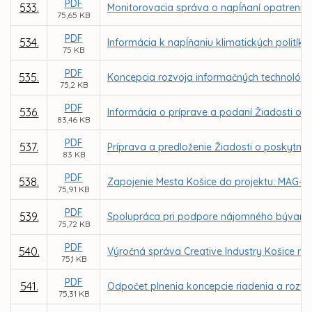
PDF
533.
Monitorovacia správa o napĺňaní opatrení Pl
75,65 KB
PDF
534.
Informácia k napĺňaniu klimatických politík
75 KB
PDF
535.
Koncepcia rozvoja informačných technológií
75,2 KB
PDF
536.
Informácia o príprave a podaní Žiadosti o N
83,46 KB
PDF
537.
Príprava a predloženie Žiadosti o poskytnu
83 KB
PDF
538.
Zapojenie Mesta Košice do projektu: MAG-N
75,91 KB
PDF
539.
Spolupráca pri podpore nájomného bývani
75,72 KB
PDF
540.
Výročná správa Creative Industry Košice n. 
75,1 KB
PDF
541.
Odpočet plnenia koncepcie riadenia a rozvoj
75,31 KB